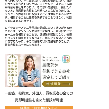
高く売りたい、早く売りたい、買取も検討したい、自分
に合う売却方法を知りたい、ロイヤルシーズン二子玉川
が得意な会社を知りたい。その思いを整理し、損したく
ないという感情を合理的な判断へとつなげるためにも、
マンション売却窓口に相談することは意味のある行動で
す。相談することは売却を決断することではなく、判断
を前に進める行為です。
ロイヤルシーズン二子玉川の売却について迷いがあるの
であれば、マンション売却窓口に相談し、問い合わせフ
ォームから相談することで、選択肢が明確になり、後悔
のリスクを抑えやすくなります。損したくないという思
いを守るために、今この段階で状況を整理することが、
最も合理的な一歩になります。
​一般客、投資家、外国人、買取業者の全ての
売却可能性を含めた相談が可能
編集部に無料相談をする