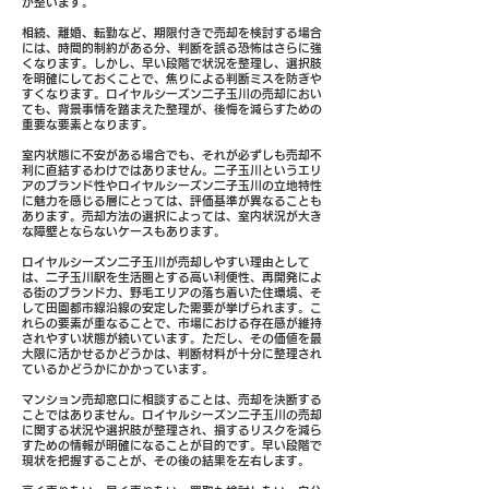
が整います。
相続、離婚、転勤など、期限付きで売却を検討する場合
には、時間的制約がある分、判断を誤る恐怖はさらに強
くなります。しかし、早い段階で状況を整理し、選択肢
を明確にしておくことで、焦りによる判断ミスを防ぎや
すくなります。ロイヤルシーズン二子玉川の売却におい
ても、背景事情を踏まえた整理が、後悔を減らすための
重要な要素となります。
室内状態に不安がある場合でも、それが必ずしも売却不
利に直結するわけではありません。二子玉川というエリ
アのブランド性やロイヤルシーズン二子玉川の立地特性
に魅力を感じる層にとっては、評価基準が異なることも
あります。売却方法の選択によっては、室内状況が大き
な障壁とならないケースもあります。
ロイヤルシーズン二子玉川が売却しやすい理由として
は、二子玉川駅を生活圏とする高い利便性、再開発によ
る街のブランド力、野毛エリアの落ち着いた住環境、そ
して田園都市線沿線の安定した需要が挙げられます。こ
れらの要素が重なることで、市場における存在感が維持
されやすい状態が続いています。ただし、その価値を最
大限に活かせるかどうかは、判断材料が十分に整理され
ているかどうかにかかっています。
マンション売却窓口に相談することは、売却を決断する
ことではありません。ロイヤルシーズン二子玉川の売却
に関する状況や選択肢が整理され、損するリスクを減ら
すための情報が明確になることが目的です。早い段階で
現状を把握することが、その後の結果を左右します。