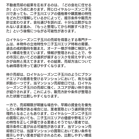
不動産売却の結果を左右するのは、「どの会社に任せる
か」という点にあります。同じロイヤルシーズン二子玉
川であっても、二子玉川エリアの価格帯や購買層の特性
をどれだけ理解しているかによって、提示条件や販売方
針は変わります。会社選びを誤れば、十分な比較がなさ
れないまま進み、「もっと整理してから判断すべきだっ
た」という後悔につながる可能性があります。
ロイヤルシーズン二子玉川の売却を得意とする専門チー
ムは、本物件の立地特性や二子玉川エリア特有の需要、
過去の成約動向を踏まえ、オーナー様が冷静に検討しや
すい環境を整えています。情報が整理されることで、今
の市況においてどの選択が損するリスクを抑えやすいの
かが自然と見えてきます。その結果、売却方法について
も納得感を持って選びやすくなります。
仲介売却は、ロイヤルシーズン二子玉川のようにブラン
ドエリアの恩恵を受けるマンションにおいて、有力な選
択肢の一つです。当マンション売却窓口では、ロイヤル
シーズン二子玉川の売却に強く、スコアが高い仲介会社
が紹介されます。これにより、販売方針や条件が整理さ
れた状態で比較しやすくなります。
一方で、売却期限が明確な場合や、早期の資金化を優先
したい事情がある場合には、業者買取という選択肢が合
理的となることもあります。ロイヤルシーズン二子玉川
の買取においても、二子玉川エリアの価値や野毛エリア
の特性を正しく評価できる業者とそうでない業者では、
提示条件に差が出る可能性があります。当マンション売
却窓口では、当該マンションの買取において良い条件を
提示しやすい業者が紹介されるため、比較しやすい環境