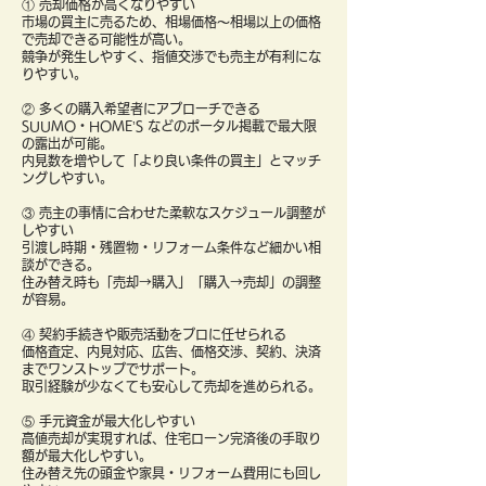
① 売却価格が高くなりやすい
市場の買主に売るため、相場価格〜相場以上の価格
で売却できる可能性が高い。
競争が発生しやすく、指値交渉でも売主が有利にな
りやすい。
② 多くの購入希望者にアプローチできる
SUUMO・HOME’S などのポータル掲載で最大限
の露出が可能。
内見数を増やして「より良い条件の買主」とマッチ
ングしやすい。
③ 売主の事情に合わせた柔軟なスケジュール調整が
しやすい
引渡し時期・残置物・リフォーム条件など細かい相
談ができる。
住み替え時も「売却→購入」「購入→売却」の調整
が容易。
④ 契約手続きや販売活動をプロに任せられる
価格査定、内見対応、広告、価格交渉、契約、決済
までワンストップでサポート。
取引経験が少なくても安心して売却を進められる。
⑤ 手元資金が最大化しやすい
高値売却が実現すれば、住宅ローン完済後の手取り
額が最大化しやすい。
住み替え先の頭金や家具・リフォーム費用にも回し