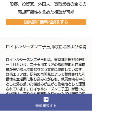
​一般客、投資家、外国人、買取業者の全ての
売却可能性を含めた相談が可能
編集部に無料相談をする
ロイヤルシーズン二子玉川の立地および環境
ロイヤルシーズン二子玉川は、東京都世田谷区野毛
三丁目という、二子玉川エリアの都市機能と自然環
境が高い次元で重なり合う立地に位置しています。
野毛エリアは、駅前の再開発によって整備された利
便性を生活圏に取り込みながらも、低層住宅を中心
とした落ち着いた街並みが広がる住宅地として認識
されています。ロイヤルシーズン二子玉川が建つこ
の場所は、華やかな都市性と穏やかな居住環境の双
方を意識できるポジションです。
売却相談する
利用が想定される駅としては、東急田園都市線およ
び大井町線の二子玉川駅が生活圏の中心となりま
す。田園都市線は渋谷方面へのアクセスが明確で、
都心主要エリアへ直結する動線を描きやすい路線で
す。大井町線との接続により、複数方向への移動が