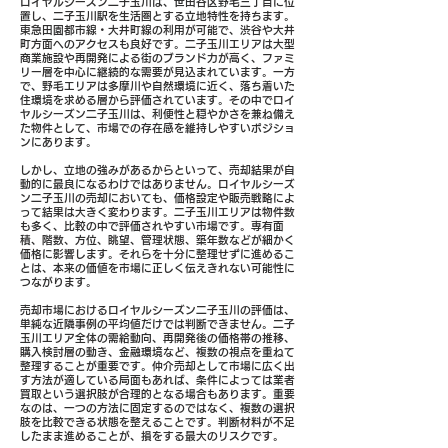
ロイヤルシーズン二子玉川は、世田谷区野毛三丁目に位
置し、二子玉川駅を生活圏とする立地特性を持ちます。
東急田園都市線・大井町線の利用が可能で、渋谷や大井
町方面へのアクセスも良好です。二子玉川エリアは大型
商業施設や再開発による街のブランド力が高く、ファミ
リー層を中心に継続的な需要が見込まれています。一方
で、野毛エリアは多摩川や自然環境に近く、落ち着いた
住環境を求める層から評価されています。その中でロイ
ヤルシーズン二子玉川は、利便性と穏やかさを兼ね備え
た物件として、市場での存在感を維持しやすいポジショ
ンにあります。
しかし、立地の強みがあるからといって、売却結果が自
動的に最良になるわけではありません。ロイヤルシーズ
ン二子玉川の売却においても、価格設定や販売戦略によ
って結果は大きく変わります。二子玉川エリアは物件数
も多く、比較の中で評価されやすい市場です。専有面
積、階数、方位、眺望、管理状態、築年数などが細かく
価格に影響します。それらを十分に整理せずに進めるこ
とは、本来の価値を市場に正しく伝えきれない可能性に
つながります。
売却市場におけるロイヤルシーズン二子玉川の評価は、
単純な近隣事例の平均値だけでは判断できません。二子
玉川エリア全体の需給動向、再開発後の価格帯の推移、
購入検討層の動き、金融環境など、複数の視点を重ねて
整理することが重要です。仲介売却として市場に広く出
す方法が適している局面もあれば、条件によっては業者
買取という選択肢が合理的となる場合もあります。重要
なのは、一つの方法に固定するのではなく、複数の選択
肢を比較できる状態を整えることです。判断材料が不足
したまま進めることが、損をする最大のリスクです。