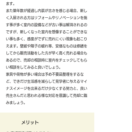
ます。
また築年数が経過し内装が古さを感じる場合、新し
く入居される方はリフォームやリノベーションを施
す事が多く室内の設備などが古い事は解消されるの
ですが、新しくなった室内を想像することができな
い事も多く、感度がでずに売れにくい現象も起こり
えます。壁紙や障子の破れ等、安価なものは修繕を
してから販売活動をした方が早く高く売れる場合も
あるので、売却の相談時に室内をチェックしてもら
い相談をしてみると良いでしょう。
​家具や荷物が多い場合は予め不要品整理をするな
ど、できだけ生活感を減らして見学者に与えるマイ
ナスイメージを出来るだけ少なくする努力と、良い
売主さんだと思われる様な対応を意識して売却に臨
みましょう。
メリット