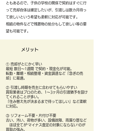
ともあるので、子供の学校の関係で契約はすぐに行
って売却自体は確定したいが、引渡しは数カ月待っ
て欲しいという希望も柔軟に対応が可能です。
​相続の物件などで残置物の処分もして欲しい等の要
望も可能です。
メリット
① 売却がとにかく早い
最短 数日〜1週間 で契約・現金化が可能。
転勤・離婚・相続整理・資金調達など「急ぎの売
却」に最適。
② 引渡し時期を売主に合わせてもらいやすい
買取業者はプロのため、1〜3ヶ月の引渡猶予を設け
てくれることが多い。
「住み替え先が決まるまで待ってほしい」など柔軟
に対応。
③ リフォーム不要・片付け不要
古い、汚い、荷物が多い、設備故障、雨漏り歴など
ほぼ全てが“マイナス査定の対象にならない”のが
買取の強み。