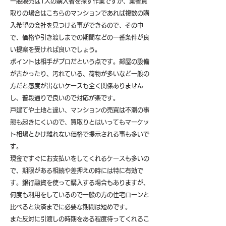
一般販売は1人の購入者を探す作業ですが、業者買
取りの場合はこちらのマンションであれば複数の購
入希望の会社を見つける事ができるので、その中
で、価格や引き渡しまでの期間などの一番条件が良
い提案を受ければ良いでしょう。
ポイントは相手がプロだという点です。部屋の設備
が古かったり、汚れている、荷物が多いなど一般の
方だと感度が出ないケースも全く関係ありません
し、普段通りで良いので対応が楽です。
戸建てや土地と違い、マンションの売買は不測の事
態も起きにくいので、買取りとはいってもマーケッ
ト相場とかけ離れない価格で提示される事も多いで
す。
現金ですぐにお支払いをしてくれるケースも多いの
で、期限がある相続や差押えの時には特に有効で
す。銀行融資を使って購入する場合もありますが、
何度も利用をしているので一般の方の住宅ローンと
比べると決済までに必要な期間は短めです。
また反対に引渡しの時期をある程度待ってくれるこ