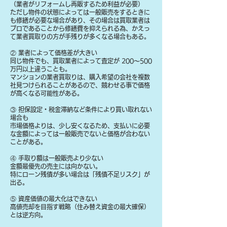
（業者がリフォームし再販するため利益が必要）
ただし物件の状態によっては一般販売をするときに
も修繕が必要な場合があり、その場合は買取業者は
プロであることから修繕費を抑えられる為、かえっ
て業者買取りの方が手残りが多くなる場合もある。
② 業者によって価格差が大きい
同じ物件でも、買取業者によって査定が 200〜500
万円以上違うことも。
マンションの業者買取りは、購入希望の会社を複数
社見つけられることがあるので、競わせる事で価格
が高くなる可能性がある。
③ 担保設定・税金滞納など条件により買い取れない
場合も
​市場価格よりは、少し安くなるため、支払いに必要
な金額によっては一般販売でないと価格が合わない
ことがある。
④ 手取り額は一般販売より少ない
金額最優先の売主には向かない。
特にローン残債が多い場合は「残債不足リスク」が
出る。
⑤ 資産価値の最大化はできない
高値売却を目指す戦略（住み替え資金の最大確保）
とは逆方向。