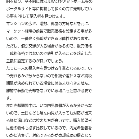
約を結び、基本的にはSUUMOやアットホーム等の
ポータルサイト等に掲載して多くの方に売却してい
る事をPRして購入者を見つけます。
マンションの広さ、階数、部屋の方角などを元に、
マーケット相場の前後で販売価格を設定する事が多
いので、一番高く売却ができる可能性があります。
ただし、値引交渉が入る場合があるので、販売価格
＝成約価格ではないので値引が入ることを想定した
金額に設定するのが良いでしょう。
たった一人の購入客を見つける作業となるので、い
つ売れるかが分からないので相続や差押えなど納税
期限が決められている場合にはあまり向きません。
離婚や転勤で売却を急いでいる場合も注意が必要で
す。
また売却期間中は、いつ内見依頼が入るか分からな
いので、土日なども急な内見が入っても対応が出来
る様に遠出などは控えた方が良いです。購入希望者
は他の物件も必ず比較しているので、内見希望者を
いかに逃さず、対応できるかが売却成功の鍵となり