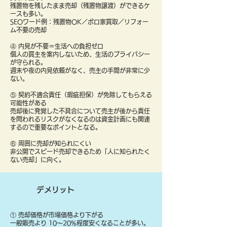
残置物を残したまま売却（残置物譲渡）ができるケ
ースも多い。
SEOワード例：残置物OK／ボロ家買取／リフォー
ム不要の売却
④ 内見が不要＝生活への負担ゼロ
個人の買主を案内しないため、生活のプライバシー
が守られる。
週末や夜の内見依頼がなく、売主の手間が非常に少
ない。
⑤ 契約不適合責任（瑕疵担保）が免除してもらえる
可能性がある
売却後に発覚した不具合について売主が後から責任
を問われるリスクがなくなるのは資金計画にも関連
するので重要なポイントとなる。
⑥ 周囲に売却が知られにくい
非公開でスピード売却できるため「人に知られたく
ない売却」に向く。
デメリット
① 売却価格が市場価格より下がる
一般販売より 10〜20%程度安くなることが多い。