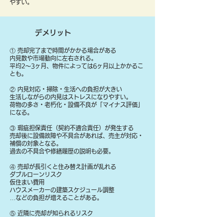
やすい。
デメリット
① 売却完了まで時間がかかる場合がある
内見数や市場動向に左右される。
平均2〜3ヶ月、物件によっては6ヶ月以上かかるこ
とも。
② 内見対応・掃除・生活への負担が大きい
生活しながらの内見はストレスになりやすい。
荷物の多さ・老朽化・設備不良が「マイナス評価」
になる。
③ 瑕疵担保責任（契約不適合責任）が発生する
売却後に設備故障や不具合があれば、売主が対応・
補償の対象となる。
過去の不具合や修繕履歴の説明も必要。
④ 売却が長引くと住み替え計画が乱れる
ダブルローンリスク
仮住まい費用
ハウスメーカーの建築スケジュール調整
…などの負担が増えることがある。
⑤ 近隣に売却が知られるリスク