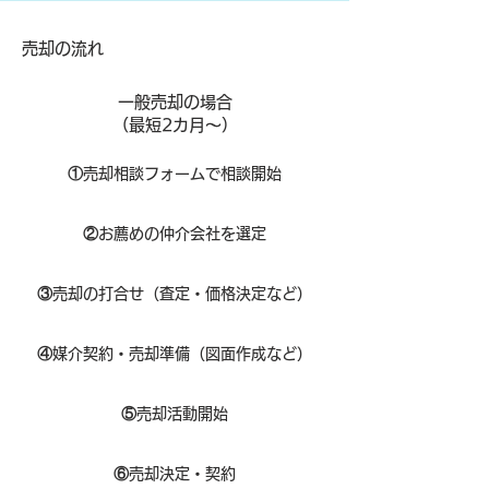
​売却の流れ
一般売却の場合
​（最短2カ月～）
①
​売却相談フォームで相談開始
②
お薦めの仲介会社を選定
③
売却の打合せ（査定・価格決定など）
④
媒介契約・売却準備（図面作成など）
⑤
売却活動開始
⑥
売却決定・契約