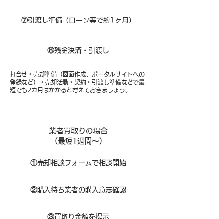
⑦
引渡し準備（ローン等で約1ヶ月）
⑧​
残金決済・引渡し
打合せ・売却準備（図面作成、ポータルサイトへの
登録など）・売却活動・契約・引渡し準備などで最
短でも2カ月はかかると考えておきましょう。
業者買取りの場合
（​最短1週間～）
①
​売却相談フォームで相談開始
②
購入待ち業者の購入意志確認
③
買取り金額を提示