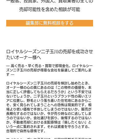
​一般客、投資家、外国人、買取業者の全ての
売却可能性を含めた相談が可能
編集部に無料相談をする
ロイヤルシーズン二子玉川の売却を成功させ
たいオーナー様へ
― 高く売る・早く売る・買取で即現金化。ロイヤルシー
ズン二子玉川の売却が得意な会社を厳選してご案内しま
す ―
ロイヤルシーズン二子玉川の売却を検討し始めたとき、
オーナー様の心の奥にあるのは「この物件の価値を、本
当に正しく評価してもらえるだろうか」という不安では
ないでしょうか。二子玉川というブランド性の高いエリ
アに位置し、野毛という落ち着いた住宅地にあるからこ
そ、安く見られてしまうことへの恐怖は現実的です。相
場より低い価格で手放してしまうのではないか。販売が
長期化するのではないか。今が売り時なのに逃してしま
うのではないか。会社選びを誤り、後悔するのではない
か。不動産売却における支配感情は「損したくない」と
いう一点に集約されます。それは資産を守ろうとする、
合理的で自然な感情です。