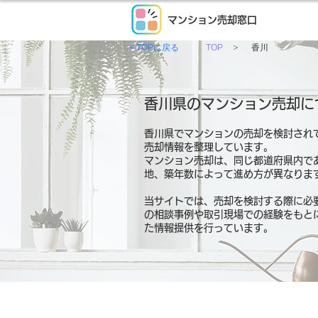
マンション売却窓口
>
< TOPに戻る
TOP
香川
香川県のマンション売却に
香川県でマンションの売却を検討され
売却情報を整理しています。
マンション売却は、同じ都道府県内で
地、築年数によって進め方が異なりま
当サイトでは、売却を検討する際に必
の相談事例や取引現場での経験をもと
た情報提供を行っています。