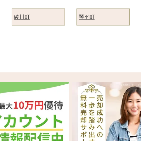
綾川町
琴平町