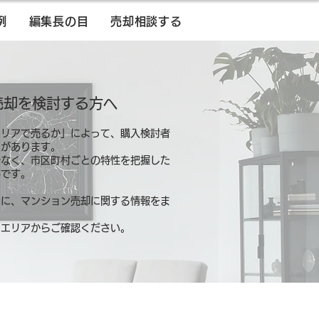
例
編集長の目
売却相談する
売却を検討する方へ
エリアで売るか」によって、購入検討者
とがあります。
でなく、市区町村ごとの特性を把握した
要です。
別に、マンション売却に関する情報をま
るエリアからご確認ください。