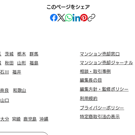
このページをシェア
玉
茨城
栃木
群馬
マンション売却窓口
マンション売却ジャーナル
城
秋田
山形
福島
相談・取引事例
石川
福井
編集長の目
編集方針・監修ポリシー
奈良
和歌山
利用規約
山口
プライバシーポリシー
特定商取引法の表示
大分
​宮崎
鹿児島
沖縄