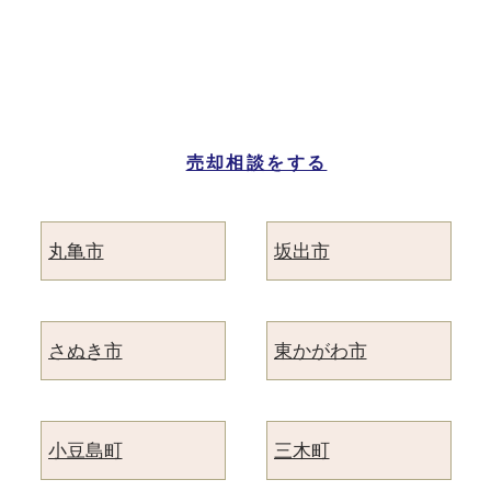
香川県の市区町村別
マンション売却ページ一覧
売却相談をする
丸亀市
坂出市
さぬき市
東かがわ市
小豆島町
三木町