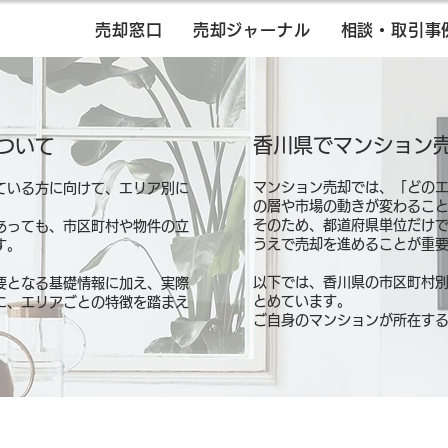
売却窓口
売却ジャーナル
相談・取引事
香川県でマンション
ついて
マンション売却では、「どの
ている方に向けて、エリア別に
の層や市場の動きが変わるこ
そのため、都道府県単位だけ
あっても、市区町村や物件の立
うえで売却を進めることが重
す。
以下では、香川県の市区町村
要となる基礎情報に加え、実際
とめています。
に、エリアごとの特徴を踏まえ
ご自身のマンションが所在す