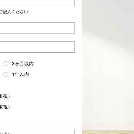
ご記入ください
3ヶ月以内
1年以内
重視）
重視）