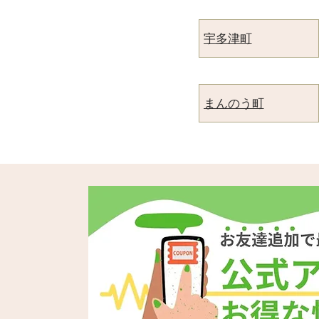
宇多津町
まんのう町