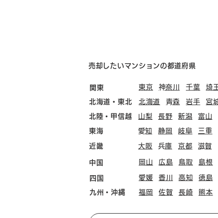
売却したいマンションの都道府県
東京
​神奈川
千葉
埼
関東
北海道・東北
北海道
​青森
岩手
宮
北陸・甲信越
山梨
長野
新潟
富山
東海
​愛知
静岡
岐阜
三重
近畿
大阪
​兵庫
京都
​滋賀
岡山
広島
鳥取
島根
中国
愛媛
香川
高知
徳島
四国
九州・沖縄
福岡
佐賀
長崎
熊本