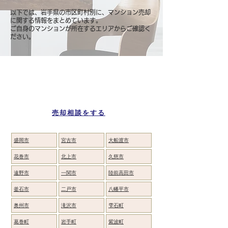
以下では、岩手県の市区町村別に、マンション売却
に関する情報をまとめています。
ご自身のマンションが所在するエリアからご確認く
ださい。
岩手県の市区町村別
マンション売却ページ一覧
売却相談をする
盛岡市
宮古市
大船渡市
花巻市
北上市
久慈市
遠野市
一関市
陸前高田市
釜石市
二戸市
八幡平市
奥州市
滝沢市
雫石町
葛巻町
岩手町
紫波町