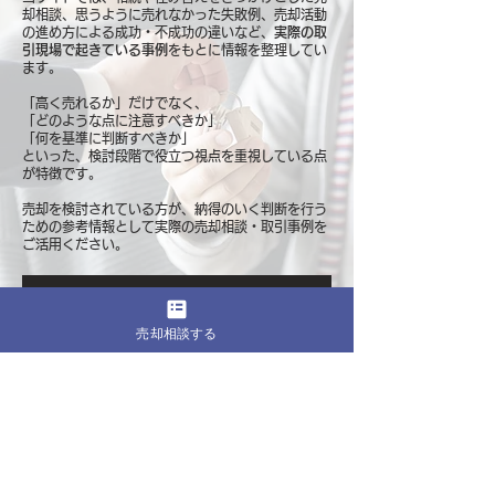
却相談、思うように売れなかった失敗例、売却活動
の進め方による成功・不成功の違いなど、
実際の取
引現場で起きている事例
をもとに情報を整理してい
ます。
「高く売れるか」だけでなく、
「どのような点に注意すべきか」
「何を基準に判断すべきか」
といった、検討段階で役立つ視点を重視している点
が特徴です。
売却を検討されている方が、納得のいく判断を行う
ための参考情報として
実際の売却相談・取引事例を
ご活用ください。
実際の売却相談・取引事例を見る
売却相談する
このページをシェア