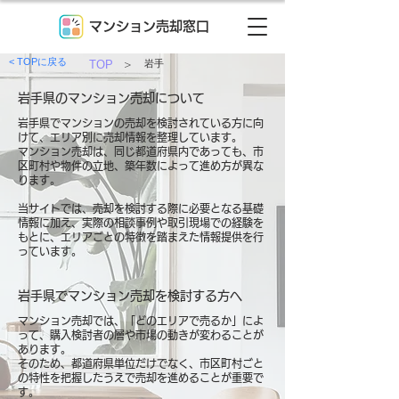
マンション売却窓口
< TOPに戻る
TOP
>
岩手
岩手県のマンション売却について
岩手県でマンションの売却を検討されている方に向
けて、エリア別に売却情報を整理しています。
マンション売却は、同じ都道府県内であっても、市
区町村や物件の立地、築年数によって進め方が異な
ります。
当サイトでは、売却を検討する際に必要となる基礎
情報に加え、実際の相談事例や取引現場での経験を
もとに、エリアごとの特徴を踏まえた情報提供を行
っています。
岩手県でマンション売却を検討する方へ
マンション売却では、「どのエリアで売るか」によ
って、購入検討者の層や市場の動きが変わることが
あります。
そのため、都道府県単位だけでなく、市区町村ごと
の特性を把握したうえで売却を進めることが重要で
す。