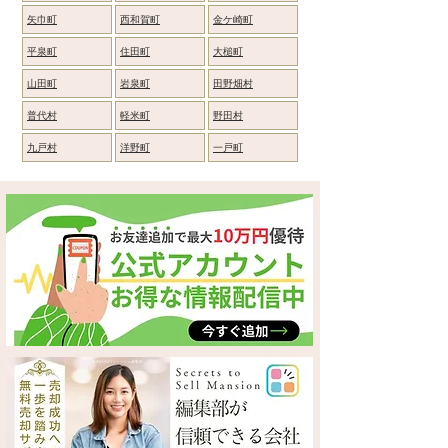
矢巾町
西和賀町
金ケ崎町
平泉町
住田町
大槌町
山田町
岩泉町
田野畑村
普代村
軽米町
野田村
九戸村
洋野町
一戸町