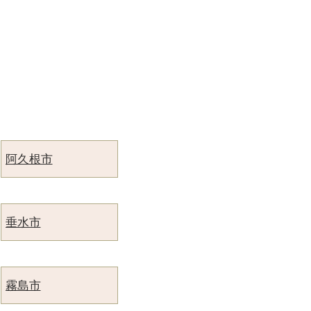
阿久根市
垂水市
霧島市