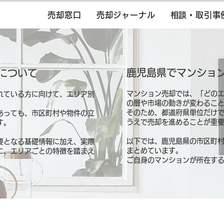
売却窓口
売却ジャーナル
相談・取引事
鹿児島県でマンショ
について
マンション売却では、「どの
れている方に向けて、エリア別
の層や市場の動きが変わるこ
そのため、都道府県単位だけ
あっても、市区町村や物件の立
うえで売却を進めることが重
す。
以下では、鹿児島県の市区町
要となる基礎情報に加え、実際
まとめています。
に、エリアごとの特徴を踏まえ
ご自身のマンションが所在す