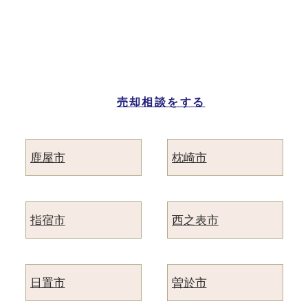
鹿児島県の市区町村別
マンション売却ページ一覧
売却相談をする
鹿屋市
枕崎市
指宿市
西之表市
日置市
曽於市