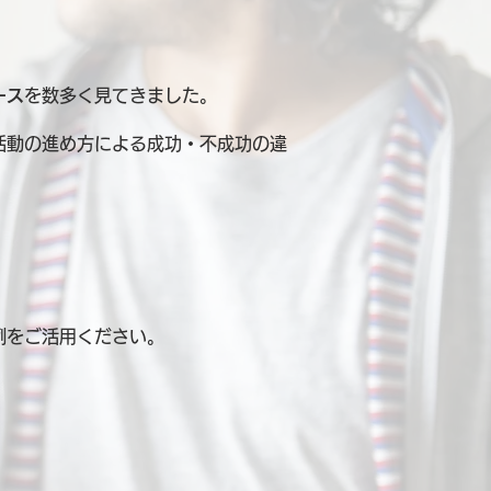
ース
を数多く見てきました。
活動の進め方による成功・不成功の違
例を
ご活用ください。