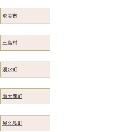
奄美市
三島村
湧水町
南大隅町
屋久島町