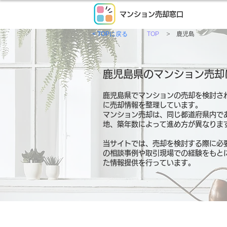
マンション売却窓口
>
< TOPに戻る
TOP
鹿児島
鹿児島県のマンション売却
鹿児島県でマンションの売却を検討さ
に売却情報を整理しています。
マンション売却は、同じ都道府県内で
地、築年数によって進め方が異なりま
当サイトでは、売却を検討する際に必
の相談事例や取引現場での経験をもと
た情報提供を行っています。