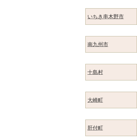
いちき串木野市
南九州市
十島村
大崎町
肝付町