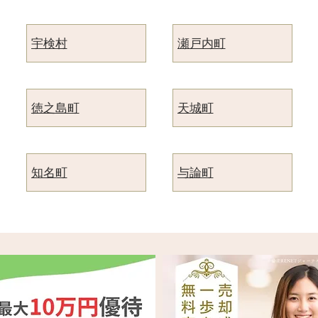
宇検村
瀬戸内町
徳之島町
天城町
知名町
与論町