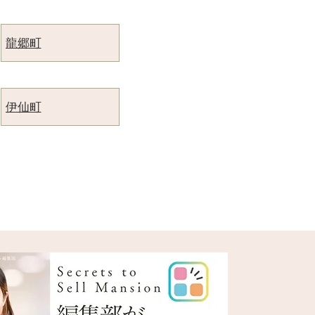
龍郷町
伊仙町