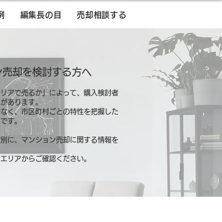
例
編集長の目
売却相談する
ン売却を検討する方へ
エリアで売るか」によって、購入検討者
とがあります。
でなく、市区町村ごとの特性を把握した
要です。
村別に、マンション売却に関する情報を
るエリアからご確認ください。