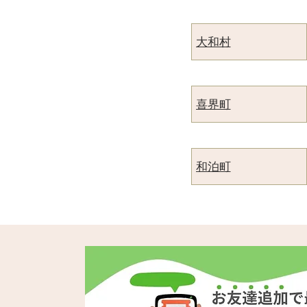
大和村
喜界町
和泊町