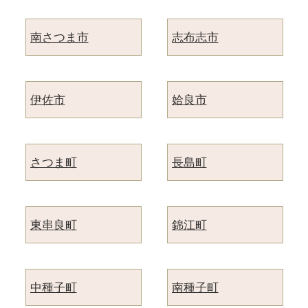
南さつま市
志布志市
伊佐市
姶良市
さつま町
長島町
東串良町
錦江町
中種子町
南種子町