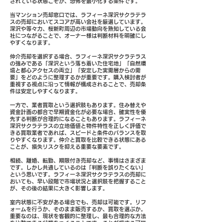
されている状態こそが、恐怖を最小化する条件です。
当マンション売却窓口では、ラフィーネ深沢サクラテラ
スの売却においてスコアが高い会社を厳選しています。
深沢や等々力、桜新町周辺の市場動向を熟知している会
社につながることで、オーナー様は判断材料を明確にし
やすくなります。
仲介売却を選択する場合、ラフィーネ深沢サクラテラス
の強みである「深沢という落ち着いた住宅地」「自然環
境と都心アクセスの両立」「安定した実需層からの需
要」をどのように整理するかが重要です。購入検討者が
重視する視点に沿って情報が構成されることで、売却条
件は安定しやすくなります。
一方で、業者買取という選択肢もあります。住み替えや
資金計画の都合で早期資金化が必要な場合、確実性を優
先する判断が合理的になることもあります。ラフィーネ
深沢サクラテラスの立地価値と物件特性を正しく評価で
きる買取業者であれば、スピードと条件のバランスを取
りやすくなります。仲介と買取を比較できる状態にある
ことが、損失リスクを抑える重要な要素です。
相続、離婚、転勤、期限付き売却など、事情はさまざま
です。しかし共通しているのは「判断を誤りたくない」
という思いです。ラフィーネ深沢サクラテラスの売却に
おいても、早い段階で市場状況と選択肢を把握すること
が、その後の結果に大きく影響します。
室内状態に不安がある場合でも、売却は可能です。リフ
ォームを行うか、そのまま販売するか、買取を選ぶか。
重要なのは、現状を客観的に整理し、最も合理的な方法