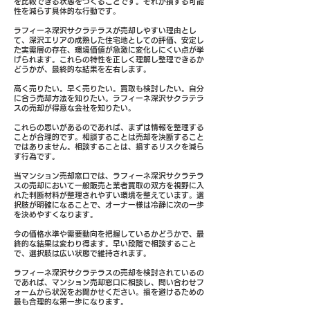
を比較できる状態をつくることです。それが損する可能
性を減らす具体的な行動です。
ラフィーネ深沢サクラテラスが売却しやすい理由とし
て、深沢エリアの成熟した住宅地としての評価、安定し
た実需層の存在、環境価値が急激に変化しにくい点が挙
げられます。これらの特性を正しく理解し整理できるか
どうかが、最終的な結果を左右します。
高く売りたい。早く売りたい。買取も検討したい。自分
に合う売却方法を知りたい。ラフィーネ深沢サクラテラ
スの売却が得意な会社を知りたい。
これらの思いがあるのであれば、まずは情報を整理する
ことが合理的です。相談することは売却を決断すること
ではありません。相談することは、損するリスクを減ら
す行為です。
当マンション売却窓口では、ラフィーネ深沢サクラテラ
スの売却において一般販売と業者買取の双方を視野に入
れた判断材料が整理されやすい環境を整えています。選
択肢が明確になることで、オーナー様は冷静に次の一歩
を決めやすくなります。
今の価格水準や需要動向を把握しているかどうかで、最
終的な結果は変わり得ます。早い段階で相談すること
で、選択肢は広い状態で維持されます。
ラフィーネ深沢サクラテラスの売却を検討されているの
であれば、マンション売却窓口に相談し、問い合わせフ
ォームから状況をお聞かせください。損を避けるための
最も合理的な第一歩になります。