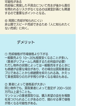
可能性がある
売却後に発覚した不具合について売主が後から責任
を問われるリスクがなくなるのは資金計画にも関連
するので重要なポイントとなる。
⑥ 周囲に売却が知られにくい
非公開でスピード売却できるため「人に知られたく
ない売却」に向く。
デメリット
① 売却価格が市場価格より下がる
一般販売より 10〜20%程度安くなることが多い。
（業者がリフォームし再販するため利益が必要）
ただし物件の状態によっては一般販売をするときに
も修繕が必要な場合があり、その場合は買取業者は
プロであることから修繕費を抑えられる為、かえっ
て業者買取りの方が手残りが多くなる場合もある。
② 業者によって価格差が大きい
同じ物件でも、買取業者によって査定が 200〜500
万円以上違うことも。
マンションの業者買取りは、購入希望の会社を複数
社見つけられることがあるので、競わせる事で価格
が高くなる可能性がある。