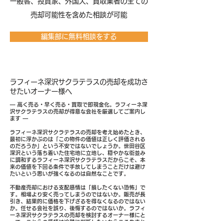
​一般客、投資家、外国人、買取業者の全ての
売却可能性を含めた相談が可能
編集部に無料相談をする
ラフィーネ深沢サクラテラスの売却を成功さ
せたいオーナー様へ
― 高く売る・早く売る・買取で即現金化。ラフィーネ深
沢サクラテラスの売却が得意な会社を厳選してご案内し
ます ―
ラフィーネ深沢サクラテラスの売却を考え始めたとき、
最初に浮かぶのは「この物件の価値は正しく評価される
のだろうか」という不安ではないでしょうか。世田谷区
深沢という落ち着いた住宅地に立地し、穏やかな街並み
に調和するラフィーネ深沢サクラテラスだからこそ、本
来の価値を下回る条件で手放してしまうことだけは避け
たいという思いが強くなるのは自然なことです。
不動産売却における支配感情は「損したくない恐怖」で
す。相場より安く売ってしまうのではないか。販売が長
引き、結果的に価格を下げざるを得なくなるのではない
か。任せる会社を誤り、後悔するのではないか。ラフィ
ーネ深沢サクラテラスの売却を検討するオーナー様にと