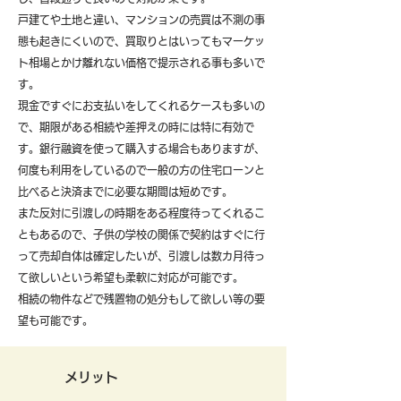
戸建てや土地と違い、マンションの売買は不測の事
態も起きにくいので、買取りとはいってもマーケッ
ト相場とかけ離れない価格で提示される事も多いで
す。
現金ですぐにお支払いをしてくれるケースも多いの
で、期限がある相続や差押えの時には特に有効で
す。銀行融資を使って購入する場合もありますが、
何度も利用をしているので一般の方の住宅ローンと
比べると決済までに必要な期間は短めです。
また反対に引渡しの時期をある程度待ってくれるこ
ともあるので、子供の学校の関係で契約はすぐに行
って売却自体は確定したいが、引渡しは数カ月待っ
て欲しいという希望も柔軟に対応が可能です。
​相続の物件などで残置物の処分もして欲しい等の要
望も可能です。
メリット