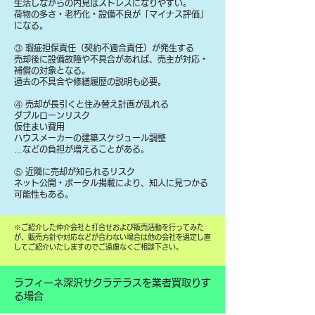
生活しながらの内見はストレスになりやすい。
荷物の多さ・老朽化・設備不良が「マイナス評価」
になる。
③ 瑕疵担保責任（契約不適合責任）が発生する
売却後に設備故障や不具合があれば、売主が対応・
補償の対象となる。
過去の不具合や修繕履歴の説明も必要。
④ 売却が長引くと住み替え計画が乱れる
ダブルローンリスク
仮住まい費用
ハウスメーカーの建築スケジュール調整
…などの負担が増えることがある。
⑤ 近隣に売却が知られるリスク
ネット公開・ポータル掲載により、知人に見つかる
可能性もある。
​※ご紹介した仲介会社と打合せおよび販売活動を行ってみた
が、販売方針や対応などが合わない場合は他の会社を選定し直
してご紹介いたしますのでご遠慮なくご相談下さい。
ラフィーネ深沢サクラテラスを業者買取りす
る場合