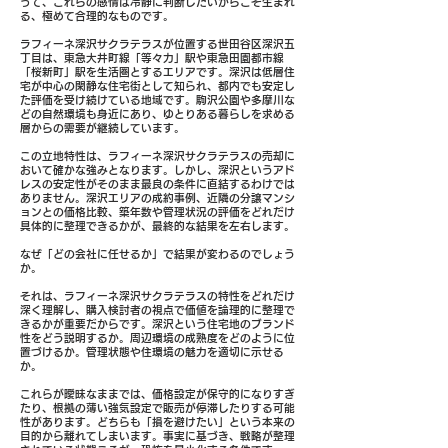
って、これらの感情は冷静に判断したいからこそ生まれ
る、極めて合理的なものです。
ラフィーネ深沢サクラテラスが位置する世田谷区深沢五
丁目は、東急大井町線「等々力」駅や東急田園都市線
「桜新町」駅を生活圏とするエリアです。深沢は低層住
宅が中心の閑静な住宅街として知られ、都内でも安定し
た評価を受け続けている地域です。駒沢公園や多摩川な
どの自然環境も身近にあり、ゆとりある暮らしを求める
層からの需要が継続しています。
この立地特性は、ラフィーネ深沢サクラテラスの売却に
おいて確かな強みとなります。しかし、深沢というアド
レスの安定性がそのまま最良の条件に直結するわけでは
ありません。深沢エリアの成約事例、近隣の分譲マンシ
ョンとの価格比較、築年数や管理状況の評価をどれだけ
具体的に整理できるかが、最終的な結果を左右します。
なぜ「どの会社に任せるか」で結果が変わるのでしょう
か。
それは、ラフィーネ深沢サクラテラスの特性をどれだけ
深く理解し、購入検討者の視点で価値を論理的に整理で
きるかが重要だからです。深沢という住宅地のブランド
性をどう説明するか。周辺環境の成熟度をどのように位
置づけるか。管理状態や住環境の魅力を適切に示せる
か。
これらが曖昧なままでは、価格設定が保守的になりすぎ
たり、根拠の薄い強気設定で販売が停滞したりする可能
性があります。どちらも「損を避けたい」という本来の
目的から離れてしまいます。事実に基づき、戦略が整理