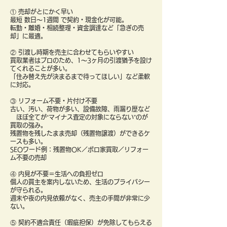
① 売却がとにかく早い
最短 数日〜1週間 で契約・現金化が可能。
転勤・離婚・相続整理・資金調達など「急ぎの売
却」に最適。
② 引渡し時期を売主に合わせてもらいやすい
買取業者はプロのため、1〜3ヶ月の引渡猶予を設け
てくれることが多い。
「住み替え先が決まるまで待ってほしい」など柔軟
に対応。
③ リフォーム不要・片付け不要
古い、汚い、荷物が多い、設備故障、雨漏り歴など
ほぼ全てが“マイナス査定の対象にならない”のが
買取の強み。
残置物を残したまま売却（残置物譲渡）ができるケ
ースも多い。
SEOワード例：残置物OK／ボロ家買取／リフォー
ム不要の売却
④ 内見が不要＝生活への負担ゼロ
個人の買主を案内しないため、生活のプライバシー
が守られる。
週末や夜の内見依頼がなく、売主の手間が非常に少
ない。
⑤ 契約不適合責任（瑕疵担保）が免除してもらえる