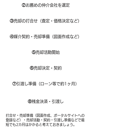
②
お薦めの仲介会社を選定
③
売却の打合せ（査定・価格決定など）
④
媒介契約・売却準備（図面作成など）
⑤
売却活動開始
⑥
売却決定・契約
⑦
引渡し準備（ローン等で約1ヶ月）
⑧​
残金決済・引渡し
打合せ・売却準備（図面作成、ポータルサイトへの
登録など）・売却活動・契約・引渡し準備などで最
短でも2カ月はかかると考えておきましょう。