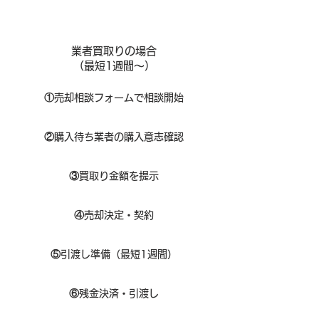
業者買取りの場合
（​最短1週間～）
①
​売却相談フォームで相談開始
②
購入待ち業者の購入意志確認
③
買取り金額を提示
④
売却決定・契約
⑤
引渡し準備（最短1週間）
⑥
残金決済・引渡し