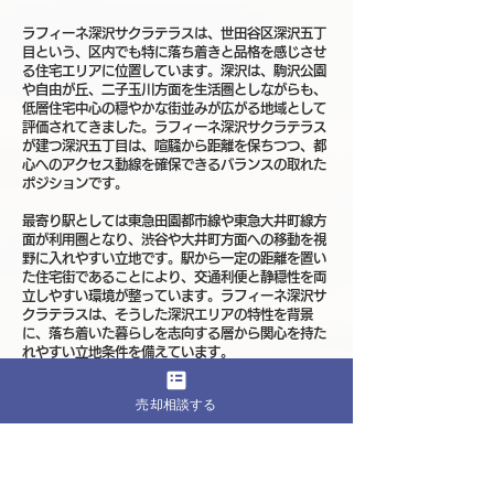
ラフィーネ深沢サクラテラスは、世田谷区深沢五丁
目という、区内でも特に落ち着きと品格を感じさせ
る住宅エリアに位置しています。深沢は、駒沢公園
や自由が丘、二子玉川方面を生活圏としながらも、
低層住宅中心の穏やかな街並みが広がる地域として
評価されてきました。ラフィーネ深沢サクラテラス
が建つ深沢五丁目は、喧騒から距離を保ちつつ、都
心へのアクセス動線を確保できるバランスの取れた
ポジションです。
最寄り駅としては東急田園都市線や東急大井町線方
面が利用圏となり、渋谷や大井町方面への移動を視
野に入れやすい立地です。駅から一定の距離を置い
た住宅街であることにより、交通利便と静穏性を両
立しやすい環境が整っています。ラフィーネ深沢サ
クラテラスは、そうした深沢エリアの特性を背景
に、落ち着いた暮らしを志向する層から関心を持た
れやすい立地条件を備えています。
深沢五丁目周辺は、戸建住宅や低層マンションが整
売却相談する
然と並ぶ成熟した住宅街です。大規模再開発が進む
エリアとは異なり、街の方向性が急激に変わりにく
い点が特徴です。用途地域の性格も比較的明確であ
り、将来的に環境が大きく変化しにくいことは、長
期的な街のイメージを描きやすい要素となります。