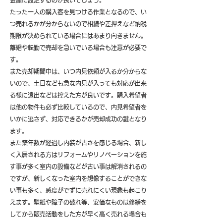
金額に設定するのが良いでしょう。
たった一人の購入客を見つける作業となるので、い
つ売れるかが分からないので相続や差押えなど納税
期限が決められている場合にはあまり向きません。
離婚や転勤で売却を急いでいる場合も注意が必要で
す。
また売却期間中は、いつ内見依頼が入るか分からな
いので、土日なども急な内見が入っても対応が出来
る様に遠出などは控えた方が良いです。購入希望者
は他の物件も必ず比較しているので、内見希望者を
いかに逃さず、対応できるかが売却成功の鍵となり
ます。
また築年数が経過し内装が古さを感じる場合、新し
く入居される方はリフォームやリノベーションを施
す事が多く室内の設備などが古い事は解消されるの
ですが、新しくなった室内を想像することができな
い事も多く、感度がでずに売れにくい現象も起こり
えます。壁紙や障子の破れ等、安価なものは修繕を
してから販売活動をした方が早く高く売れる場合も