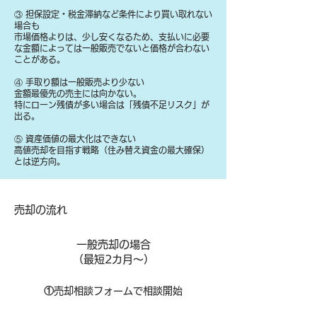
③ 担保設定・税金滞納など条件により買い取れない
場合も
​市場価格よりは、少し安くなるため、支払いに必要
な金額によっては一般販売でないと価格が合わない
ことがある。
④ 手取り額は一般販売より少ない
金額最優先の売主には向かない。
特にローン残債が多い場合は「残債不足リスク」が
出る。
⑤ 資産価値の最大化はできない
高値売却を目指す戦略（住み替え資金の最大確保）
とは逆方向。
​売却の流れ
一般売却の場合
​（最短2カ月～）
①
​売却相談フォームで相談開始