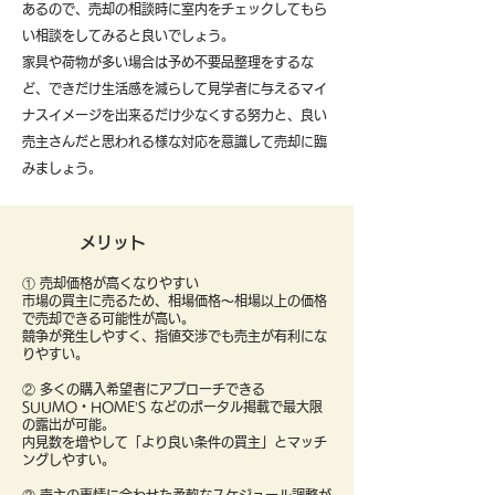
あるので、売却の相談時に室内をチェックしてもら
い相談をしてみると良いでしょう。
​家具や荷物が多い場合は予め不要品整理をするな
ど、できだけ生活感を減らして見学者に与えるマイ
ナスイメージを出来るだけ少なくする努力と、良い
売主さんだと思われる様な対応を意識して売却に臨
みましょう。
メリット
① 売却価格が高くなりやすい
市場の買主に売るため、相場価格〜相場以上の価格
で売却できる可能性が高い。
競争が発生しやすく、指値交渉でも売主が有利にな
りやすい。
② 多くの購入希望者にアプローチできる
SUUMO・HOME’S などのポータル掲載で最大限
の露出が可能。
内見数を増やして「より良い条件の買主」とマッチ
ングしやすい。