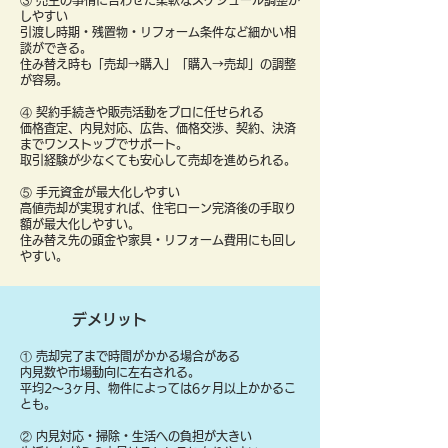
③ 売主の事情に合わせた柔軟なスケジュール調整が
しやすい
引渡し時期・残置物・リフォーム条件など細かい相
談ができる。
住み替え時も「売却→購入」「購入→売却」の調整
が容易。
④ 契約手続きや販売活動をプロに任せられる
価格査定、内見対応、広告、価格交渉、契約、決済
までワンストップでサポート。
取引経験が少なくても安心して売却を進められる。
⑤ 手元資金が最大化しやすい
高値売却が実現すれば、住宅ローン完済後の手取り
額が最大化しやすい。
住み替え先の頭金や家具・リフォーム費用にも回し
やすい。
デメリット
① 売却完了まで時間がかかる場合がある
内見数や市場動向に左右される。
平均2〜3ヶ月、物件によっては6ヶ月以上かかるこ
とも。
② 内見対応・掃除・生活への負担が大きい