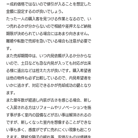
＝成約価格ではないので値引が入ることを想定した
金額に設定するのが良いでしょう。
たった一人の購入客を見つける作業となるので、い
つ売れるかが分からないので相続や差押えなど納税
期限が決められている場合にはあまり向きません。
離婚や転勤で売却を急いでいる場合も注意が必要で
す。
また売却期間中は、いつ内見依頼が入るか分からな
いので、土日なども急な内見が入っても対応が出来
る様に遠出などは控えた方が良いです。購入希望者
は他の物件も必ず比較しているので、内見希望者を
いかに逃さず、対応できるかが売却成功の鍵となり
ます。
また築年数が経過し内装が古さを感じる場合、新し
く入居される方はリフォームやリノベーションを施
す事が多く室内の設備などが古い事は解消されるの
ですが、新しくなった室内を想像することができな
い事も多く、感度がでずに売れにくい現象も起こり
えます。壁紙や障子の破れ等、安価なものは修繕を