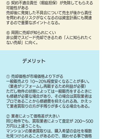
⑤ 契約不適合責任（瑕疵担保）が免除してもらえる
可能性がある
売却後に発覚した不具合について売主が後から責任
を問われるリスクがなくなるのは資金計画にも関連
するので重要なポイントとなる。
⑥ 周囲に売却が知られにくい
非公開でスピード売却できるため「人に知られたく
ない売却」に向く。
デメリット
① 売却価格が市場価格より下がる
一般販売より 10〜20%程度安くなることが多い。
（業者がリフォームし再販するため利益が必要）
ただし物件の状態によっては一般販売をするときに
も修繕が必要な場合があり、その場合は買取業者は
プロであることから修繕費を抑えられる為、かえっ
て業者買取りの方が手残りが多くなる場合もある。
② 業者によって価格差が大きい
同じ物件でも、買取業者によって査定が 200〜500
万円以上違うことも。
マンションの業者買取りは、購入希望の会社を複数
社見つけられることがあるので、競わせる事で価格