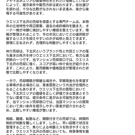
アや下北沢エリアの需要特性をどれだけ理解しているか
によって、提示条件や販売方針は変わります。会社選び
を誤れば、十分な比較がなされないまま進み、後から後
悔する可能性があります。
ウエリス下北沢の売却を得意とする専門チームは、本物
件の立地特性や周辺需要、過去の成約傾向を踏まえ、オ
ーナー様が冷静に検討しやすい環境を整えています。情
報が整理されることで、今の市況においてどの選択肢が
損するリスクを抑えやすいのかが自然と見えてきます。
感情に左右されず、合理的な判断がしやすくなります。
仲介売却は、下北沢というブランド性と代田エリアの落
ち着きの両方を持つウエリス下北沢において、有力な選
択肢の一つです。当マンション売却窓口では、ウエリス
下北沢の売却に強く、スコアが高い仲介会社が紹介され
ます。これにより、販売戦略や価格設定が整理された状
態で比較しやすくなります。
一方で、売却期限が明確な場合や、早期現金化を希望す
る事情がある場合には、業者買取という方法が合理的と
なることもあります。ウエリス下北沢の買取において
も、下北沢エリアの価値を正しく評価できる業者とそう
でない業者では、提示条件に差が出る可能性がありま
す。当マンション売却窓口では、当該マンションの買取
において良い条件を提示しやすい業者が紹介されるた
め、比較しやすい環境が整います。
相続、離婚、転勤など、期限付きでの売却では、時間的
制約が判断を難しくします。しかし、早い段階で状況を
整理することで、焦りによる判断ミスを防ぎやすくなり
ます。ウエリス下北沢の売却においても、背景事情を踏