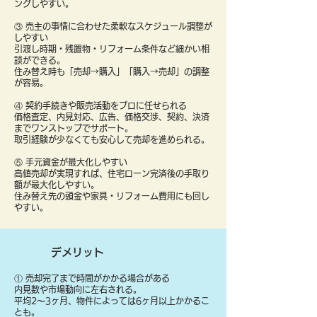
ングしやすい。
③ 売主の事情に合わせた柔軟なスケジュール調整が
しやすい
引渡し時期・残置物・リフォーム条件など細かい相
談ができる。
住み替え時も「売却→購入」「購入→売却」の調整
が容易。
④ 契約手続きや販売活動をプロに任せられる
価格査定、内見対応、広告、価格交渉、契約、決済
までワンストップでサポート。
取引経験が少なくても安心して売却を進められる。
⑤ 手元資金が最大化しやすい
高値売却が実現すれば、住宅ローン完済後の手取り
額が最大化しやすい。
住み替え先の頭金や家具・リフォーム費用にも回し
やすい。
デメリット
① 売却完了まで時間がかかる場合がある
内見数や市場動向に左右される。
平均2〜3ヶ月、物件によっては6ヶ月以上かかるこ
とも。