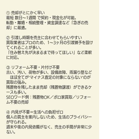
① 売却がとにかく早い
最短 数日〜1週間 で契約・現金化が可能。
転勤・離婚・相続整理・資金調達など「急ぎの売
却」に最適。
② 引渡し時期を売主に合わせてもらいやすい
買取業者はプロのため、1〜3ヶ月の引渡猶予を設け
てくれることが多い。
「住み替え先が決まるまで待ってほしい」など柔軟
に対応。
③ リフォーム不要・片付け不要
古い、汚い、荷物が多い、設備故障、雨漏り歴など
ほぼ全てが“マイナス査定の対象にならない”のが
買取の強み。
残置物を残したまま売却（残置物譲渡）ができるケ
ースも多い。
SEOワード例：残置物OK／ボロ家買取／リフォー
ム不要の売却
④ 内見が不要＝生活への負担ゼロ
個人の買主を案内しないため、生活のプライバシー
が守られる。
週末や夜の内見依頼がなく、売主の手間が非常に少
ない。