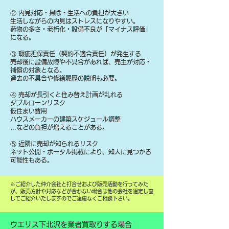
② 内見対応・掃除・生活への負担が大きい
生活しながらの内見はストレスになりやすい。
荷物の多さ・老朽化・設備不良が「マイナス評価」
になる。
③ 瑕疵担保責任（契約不適合責任）が発生する
売却後に設備故障や不具合があれば、売主が対応・
補償の対象となる。
過去の不具合や修繕履歴の説明も必要。
④ 売却が長引くと住み替え計画が乱れる
ダブルローンリスク
仮住まい費用
ハウスメーカーの建築スケジュール調整
…などの負担が増えることがある。
⑤ 近隣に売却が知られるリスク
ネット公開・ポータル掲載により、知人に見つかる
可能性もある。
​※ご紹介した仲介会社と打合せおよび販売活動を行ってみた
が、販売方針や対応などが合わない場合は他の会社を選定し直
してご紹介いたしますのでご遠慮なくご相談下さい。
ウエリス下北沢を業者買取りする場合