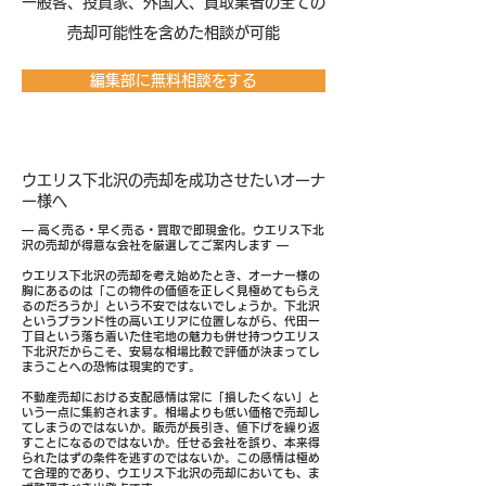
​一般客、投資家、外国人、買取業者の全ての
売却可能性を含めた相談が可能
編集部に無料相談をする
ウエリス下北沢の売却を成功させたいオーナ
ー様へ
― 高く売る・早く売る・買取で即現金化。ウエリス下北
沢の売却が得意な会社を厳選してご案内します ―
ウエリス下北沢の売却を考え始めたとき、オーナー様の
胸にあるのは「この物件の価値を正しく見極めてもらえ
るのだろうか」という不安ではないでしょうか。下北沢
というブランド性の高いエリアに位置しながら、代田一
丁目という落ち着いた住宅地の魅力も併せ持つウエリス
下北沢だからこそ、安易な相場比較で評価が決まってし
まうことへの恐怖は現実的です。
不動産売却における支配感情は常に「損したくない」と
いう一点に集約されます。相場よりも低い価格で売却し
てしまうのではないか。販売が長引き、値下げを繰り返
すことになるのではないか。任せる会社を誤り、本来得
られたはずの条件を逃すのではないか。この感情は極め
て合理的であり、ウエリス下北沢の売却においても、ま