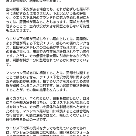
まえた整理が、結果の差を生みます。
室内状態に不安がある場合でも、それが必ずしも売却不
利に直結するとは限りません。下北沢という街の評価
や、ウエリス下北沢のブランド性に魅力を感じる層にと
っては、評価軸が異なることもあります。売却方法を整
理することで、室内状況が大きな障壁とならない可能性
も見えてきます。
ウエリス下北沢が売却しやすい理由としては、再開発に
より評価が高まる下北沢エリア、都心への優れたアクセ
ス、世田谷区アドレスの安心感が挙げられます。これら
の要素が重なり、市場での存在感が維持されやすい物件
です。ただし、その価値を最大限に引き出せるかどうか
は、判断材料が十分に整理されているかにかかっていま
す。
マンション売却窓口に相談することは、売却を決断する
ことではありません。ウエリス下北沢の売却に関する状
況や選択肢が整理され、損するリスクを減らすための情
報が明確になることが目的です。早い段階で現状を把握
することが、その後の結果を左右します。
高く売りたい、早く売りたい、買取も検討したい、自分
に合う売却方法を知りたい、ウエリス下北沢が得意な会
社を知りたい。その思いを具体的な判断材料へと変える
ためにも、マンション売却窓口に相談することは合理的
な行動です。相談は決断ではなく、損したくないという
感情を守るための一歩です。
ウエリス下北沢の売却を少しでも考えているのであれ
ば、マンション売却窓口に相談し、問い合わせフォーム