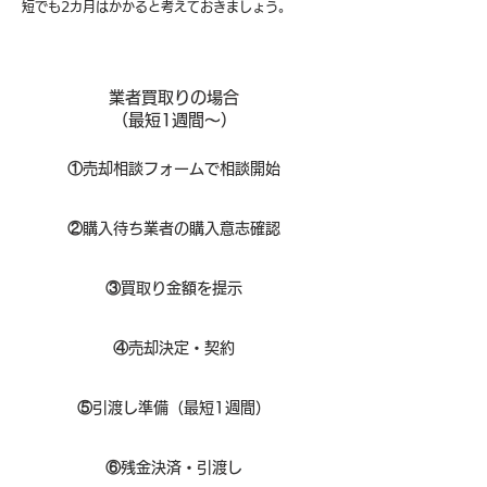
短でも2カ月はかかると考えておきましょう。
業者買取りの場合
（​最短1週間～）
①
​売却相談フォームで相談開始
②
購入待ち業者の購入意志確認
③
買取り金額を提示
④
売却決定・契約
⑤
引渡し準備（最短1週間）
⑥
残金決済・引渡し