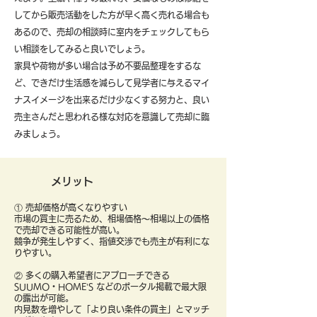
してから販売活動をした方が早く高く売れる場合も
あるので、売却の相談時に室内をチェックしてもら
い相談をしてみると良いでしょう。
​家具や荷物が多い場合は予め不要品整理をするな
ど、できだけ生活感を減らして見学者に与えるマイ
ナスイメージを出来るだけ少なくする努力と、良い
売主さんだと思われる様な対応を意識して売却に臨
みましょう。
メリット
① 売却価格が高くなりやすい
市場の買主に売るため、相場価格〜相場以上の価格
で売却できる可能性が高い。
競争が発生しやすく、指値交渉でも売主が有利にな
りやすい。
② 多くの購入希望者にアプローチできる
SUUMO・HOME’S などのポータル掲載で最大限
の露出が可能。
内見数を増やして「より良い条件の買主」とマッチ