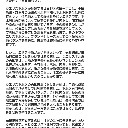
ず整理すべき出発点です。
ウエリス下北沢が位置する世田谷区代田一丁目は、小田
急線・京王井の頭線の利用が可能な下北沢駅を生活圏に
持ちつつ、住宅地としての静穏性を保つエリアです。下
北沢は再開発によって駅前の利便性が向上し、商業環境
や街の評価が高まり続けています。その影響を受けなが
らも、代田エリアは落ち着いた住環境を維持しており、
実需層からの安定した需要が見込まれます。その中でウ
エリス下北沢は、ブランドシリーズとしての信頼感と立
地バランスを背景に、市場で比較対象に挙がりやすい存
在です。
しかし、エリア評価が高いからといって、売却結果が自
動的に最良になるわけではありません。ウエリス下北沢
の売却では、近隣の築年数や規模が近いマンションとの
比較が行われます。専有面積、階数、向き、管理体制、
共用部の印象など、細かな条件が価格に影響します。こ
れらを整理せずに進めることは、本来の価値を十分に市
場へ伝えられないリスクにつながります。
ウエリス下北沢の売却市場における評価は、単純な成約
事例の平均値だけでは判断できません。下北沢再開発の
影響、実需と投資のバランス、金利動向など、複数の視
点から検討する必要があります。仲介売却として広く市
場に出す方法が適している場合もあれば、条件次第では
業者買取という選択肢が合理的となることもあります。
重要なのは、どちらか一方を選ぶことではなく、比較で
きる状態を整えることです。
売却結果を左右するのは、「どの会社に任せるか」とい
う判断です。同じウエリス下北沢であっても、代田エリ