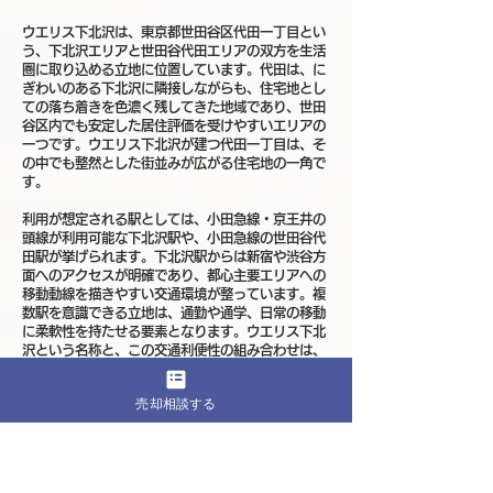
ウエリス下北沢は、東京都世田谷区代田一丁目とい
う、下北沢エリアと世田谷代田エリアの双方を生活
圏に取り込める立地に位置しています。代田は、に
ぎわいのある下北沢に隣接しながらも、住宅地とし
ての落ち着きを色濃く残してきた地域であり、世田
谷区内でも安定した居住評価を受けやすいエリアの
一つです。ウエリス下北沢が建つ代田一丁目は、そ
の中でも整然とした街並みが広がる住宅地の一角で
す。
利用が想定される駅としては、小田急線・京王井の
頭線が利用可能な下北沢駅や、小田急線の世田谷代
田駅が挙げられます。下北沢駅からは新宿や渋谷方
面へのアクセスが明確であり、都心主要エリアへの
移動動線を描きやすい交通環境が整っています。複
数駅を意識できる立地は、通勤や通学、日常の移動
に柔軟性を持たせる要素となります。ウエリス下北
沢という名称と、この交通利便性の組み合わせは、
都市近接型でありながら住宅地としての安定感を備
えた生活拠点という印象を自然に想起させます。
売却相談する
街の雰囲気としての代田一丁目周辺は、低層住宅や
中規模マンションが調和した落ち着いた街並みが広
がっています。下北沢駅周辺のにぎわいからは一定
の距離があり、日常生活において過度な人の集中や