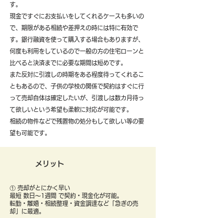
す。
現金ですぐにお支払いをしてくれるケースも多いの
で、期限がある相続や差押えの時には特に有効で
す。銀行融資を使って購入する場合もありますが、
何度も利用をしているので一般の方の住宅ローンと
比べると決済までに必要な期間は短めです。
また反対に引渡しの時期をある程度待ってくれるこ
ともあるので、子供の学校の関係で契約はすぐに行
って売却自体は確定したいが、引渡しは数カ月待っ
て欲しいという希望も柔軟に対応が可能です。
​相続の物件などで残置物の処分もして欲しい等の要
望も可能です。
メリット
① 売却がとにかく早い
最短 数日〜1週間 で契約・現金化が可能。
転勤・離婚・相続整理・資金調達など「急ぎの売
却」に最適。