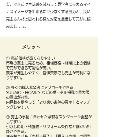
ど、できだけ生活感を減らして見学者に与えるマイ
ナスイメージを出来るだけ少なくする努力と、良い
売主さんだと思われる様な対応を意識して売却に臨
みましょう。
メリット
① 売却価格が高くなりやすい
市場の買主に売るため、相場価格〜相場以上の価格
で売却できる可能性が高い。
競争が発生しやすく、指値交渉でも売主が有利にな
りやすい。
② 多くの購入希望者にアプローチできる
SUUMO・HOME’S などのポータル掲載で最大限
の露出が可能。
内見数を増やして「より良い条件の買主」とマッチ
ングしやすい。
③ 売主の事情に合わせた柔軟なスケジュール調整が
しやすい
引渡し時期・残置物・リフォーム条件など細かい相
談ができる。
住み替え時も「売却→購入」「購入→売却」の調整