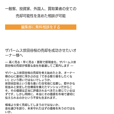
​一般客、投資家、外国人、買取業者の全ての
売却可能性を含めた相談が可能
編集部に無料相談をする
ザパームス世田谷桜の売却を成功させたいオ
ーナー様へ
― 高く売る・早く売る・買取で即現金化。ザパームス世
田谷桜の売却が得意な会社を厳選してご案内します ―
ザパームス世田谷桜の売却を考え始めたとき、オーナー
様の心に最初に浮かぶのは「できる限り損をしたくな
い」という思いではないでしょうか。
世田谷区桜という落ち着いた住宅地に位置し、穏やかな
街並みと安定した住環境を備えたマンションだからこ
そ、その価値は正当に評価されるべきだと感じているは
ずです。しかし同時に、本当にその価値を市場で適切に
伝えられるのかという不安も生まれます。
相場より安く売却してしまうのではないか。
会社選びを誤り、本来守れたはずの価格を失うのではな
いか。