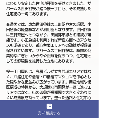
にわたり安定した住宅地評価を受けてきました。ザ
パームス世田谷桜が建つ桜一丁目も、その成熟した
住宅街の一角にあります。
交通面では、東急世田谷線の上町駅や宮の坂駅、小
田急線の経堂駅などが利用圏となります。世田谷線
は三軒茶屋へとつながり、田園都市線との接続が可
能です。小田急線を利用すれば新宿方面へのアクセ
スも明確であり、都心主要エリアへの動線が複数確
保されています。ザパームス世田谷桜は、駅前の商
業的なにぎわいからやや距離を保ちつつ、住宅地と
しての静穏性を維持した立地にあります。
桜一丁目周辺は、高層ビルが立ち並ぶエリアではな
く、戸建住宅や低層・中低層マンションを中心とし
た穏やかな街並みが広がっています。用途地域や街
区構成の特性から、大規模な再開発が一気に進むエ
リアではなく、街の印象が短期間で大きく変わりに
くい成熟度を持っています。整った道路と住宅中心
の景観は長年にわたり維持されてきたものであり、
ザパームス世田谷桜の周辺も生活のイメージを具体
売却相談する
的に描きやすい環境です。
生活利便性の面では、経堂駅周辺や世田谷区役所周
辺にスーパーや医療機関、金融機関、飲食店などが
集まり、日常生活に必要な機能が整っています。ま