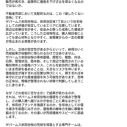
販売が長引き、結果的に価格を下げざるを得なくなるの
ではないか。
不動産売却において支配的なのは、この「損したくない
恐怖」です。
ザパームス世田谷桜は、世田谷区桜1丁目という住宅地
としての評価が安定しているエリアに位置しています。
周辺は低層住宅が多く、街並みの整った成熟した環境が
広がっています。こうした立地特性は、購入検討者にと
っても安心材料となりやすく、実需層からの一定の需要
が見込まれる背景があります。
しかし、立地の安定性があるからといって、納得のいく
売却結果が自動的に得られるわけではありません。
ザパームス世田谷桜の専有面積、間取り、階数、向き、
日照、管理状況、築年数、そして周辺で販売されている
類似物件との価格バランス。これらを総合的に整理しな
いまま売却を進めることは、大きなリスクを伴います。
価格設定が強すぎれば反響は伸びにくく、弱すぎれば本
来守れたはずの資産価値を失う可能性があります。恐怖
の正体は、情報が整理されない状態で判断してしまうこ
とにあります。
なぜ「どの会社に任せるか」で結果が変わるのか。
それは、ザパームス世田谷桜の価値をどの視点で整理
し、どの購入層へ届けるかが会社ごとに異なるからで
す。世田谷ブランドを強調するのか、住宅地としての落
ち着きを前面に出すのか、価格帯の競争力を軸に戦略を
組み立てるのか。その違いが売却価格やスピードに直結
します。
ザパームス世田谷桜の売却を得意とする専門チームは、