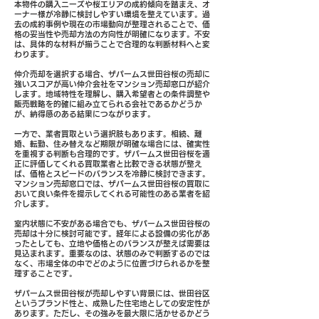
本物件の購入ニーズや桜エリアの成約傾向を踏まえ、オ
ーナー様が冷静に検討しやすい環境を整えています。過
去の成約事例や現在の市場動向が整理されることで、価
格の妥当性や売却方法の方向性が明確になります。不安
は、具体的な材料が揃うことで合理的な判断材料へと変
わります。
仲介売却を選択する場合、ザパームス世田谷桜の売却に
強いスコアが高い仲介会社をマンション売却窓口が紹介
します。地域特性を理解し、購入希望者との条件調整や
販売戦略を的確に組み立てられる会社であるかどうか
が、納得感のある結果につながります。
一方で、業者買取という選択肢もあります。相続、離
婚、転勤、住み替えなど期限が明確な場合には、確実性
を重視する判断も合理的です。ザパームス世田谷桜を適
正に評価してくれる買取業者と比較できる状態が整え
ば、価格とスピードのバランスを冷静に検討できます。
マンション売却窓口では、ザパームス世田谷桜の買取に
おいて良い条件を提示してくれる可能性のある業者を紹
介します。
室内状態に不安がある場合でも、ザパームス世田谷桜の
売却は十分に検討可能です。経年による設備の劣化があ
ったとしても、立地や価格とのバランスが整えば需要は
見込まれます。重要なのは、状態のみで判断するのでは
なく、市場全体の中でどのように位置づけられるかを整
理することです。
ザパームス世田谷桜が売却しやすい背景には、世田谷区
というブランド性と、成熟した住宅地としての安定性が
あります。ただし、その強みを最大限に活かせるかどう