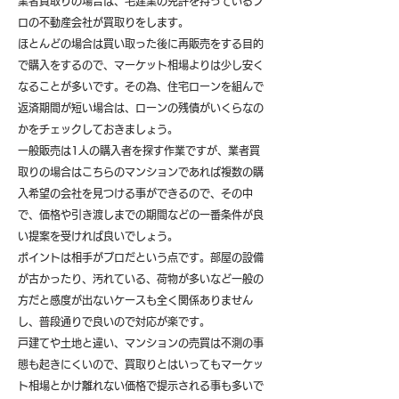
業者買取りの場合は、宅建業の免許を持っているプ
ロの不動産会社が買取りをします。
ほとんどの場合は買い取った後に再販売をする目的
で購入をするので、マーケット相場よりは少し安く
なることが多いです。その為、住宅ローンを組んで
返済期間が短い場合は、ローンの残債がいくらなの
かをチェックしておきましょう。
一般販売は1人の購入者を探す作業ですが、業者買
取りの場合はこちらのマンションであれば複数の購
入希望の会社を見つける事ができるので、その中
で、価格や引き渡しまでの期間などの一番条件が良
い提案を受ければ良いでしょう。
ポイントは相手がプロだという点です。部屋の設備
が古かったり、汚れている、荷物が多いなど一般の
方だと感度が出ないケースも全く関係ありません
し、普段通りで良いので対応が楽です。
戸建てや土地と違い、マンションの売買は不測の事
態も起きにくいので、買取りとはいってもマーケッ
ト相場とかけ離れない価格で提示される事も多いで