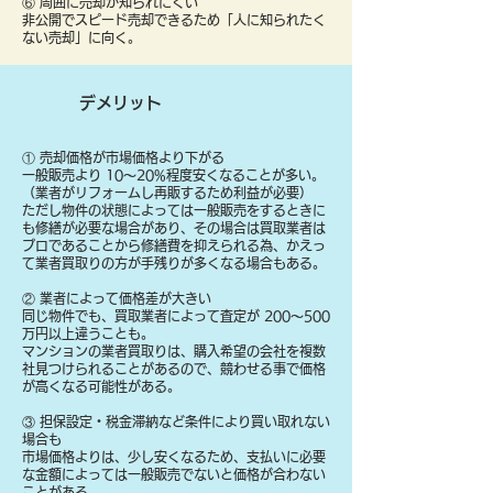
⑥ 周囲に売却が知られにくい
非公開でスピード売却できるため「人に知られたく
ない売却」に向く。
デメリット
① 売却価格が市場価格より下がる
一般販売より 10〜20%程度安くなることが多い。
（業者がリフォームし再販するため利益が必要）
ただし物件の状態によっては一般販売をするときに
も修繕が必要な場合があり、その場合は買取業者は
プロであることから修繕費を抑えられる為、かえっ
て業者買取りの方が手残りが多くなる場合もある。
② 業者によって価格差が大きい
同じ物件でも、買取業者によって査定が 200〜500
万円以上違うことも。
マンションの業者買取りは、購入希望の会社を複数
社見つけられることがあるので、競わせる事で価格
が高くなる可能性がある。
③ 担保設定・税金滞納など条件により買い取れない
場合も
​市場価格よりは、少し安くなるため、支払いに必要
な金額によっては一般販売でないと価格が合わない
ことがある。