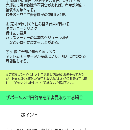
③ 瑕疵担保責任（契約不適合責任）が発生する
売却後に設備故障や不具合があれば、売主が対応・
補償の対象となる。
過去の不具合や修繕履歴の説明も必要。
④ 売却が長引くと住み替え計画が乱れる
ダブルローンリスク
仮住まい費用
ハウスメーカーの建築スケジュール調整
…などの負担が増えることがある。
⑤ 近隣に売却が知られるリスク
ネット公開・ポータル掲載により、知人に見つかる
可能性もある。
​※ご紹介した仲介会社と打合せおよび販売活動を行ってみた
が、販売方針や対応などが合わない場合は他の会社を選定し直
してご紹介いたしますのでご遠慮なくご相談下さい。
ザパームス世田谷桜を業者買取りする場合
ポイント