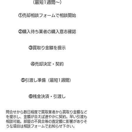
（​最短1週間～）
①
​売却相談フォームで相談開始
②
購入待ち業者の購入意志確認
③
買取り金額を提示
④
売却決定・契約
⑤
引渡し準備（最短1週間）
⑥
残金決済・引渡し
問合せから数日程度で買取業者から買取り金額など
を提示し、金額が合えば速やかに契約。早い引渡も
相談可能。部屋の不具合等の査定額に影響がありそ
うな項目は相談フォームでお知らせ下さい。