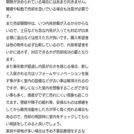
期限が決められている場合にはあまり向きません。
離婚や転勤で売却を急いでいる場合も注意が必要で
す。
また売却期間中は、いつ内見依頼が入るか分からな
いので、土日なども急な内見が入っても対応が出来
る様に遠出などは控えた方が良いです。購入希望者
は他の物件も必ず比較しているので、内見希望者を
いかに逃さず、対応できるかが売却成功の鍵となり
ます。
また築年数が経過し内装が古さを感じる場合、新し
く入居される方はリフォームやリノベーションを施
す事が多く室内の設備などが古い事は解消されるの
ですが、新しくなった室内を想像することができな
い事も多く、感度がでずに売れにくい現象も起こり
えます。壁紙や障子の破れ等、安価なものは修繕を
してから販売活動をした方が早く高く売れる場合も
あるので、売却の相談時に室内をチェックしてもら
い相談をしてみると良いでしょう。
​家具や荷物が多い場合は予め不要品整理をするな