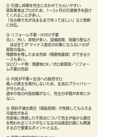
② 引渡し時期を売主に合わせてもらいやすい
買取業者はプロのため、1〜3ヶ月の引渡猶予を設け
てくれることが多い。
「住み替え先が決まるまで待ってほしい」など柔軟
に対応。
③ リフォーム不要・片付け不要
古い、汚い、荷物が多い、設備故障、雨漏り歴など
ほぼ全てが“マイナス査定の対象にならない”のが
買取の強み。
残置物を残したまま売却（残置物譲渡）ができるケ
ースも多い。
SEOワード例：残置物OK／ボロ家買取／リフォー
ム不要の売却
④ 内見が不要＝生活への負担ゼロ
個人の買主を案内しないため、生活のプライバシー
が守られる。
週末や夜の内見依頼がなく、売主の手間が非常に少
ない。
⑤ 契約不適合責任（瑕疵担保）が免除してもらえる
可能性がある
売却後に発覚した不具合について売主が後から責任
を問われるリスクがなくなるのは資金計画にも関連
するので重要なポイントとなる。