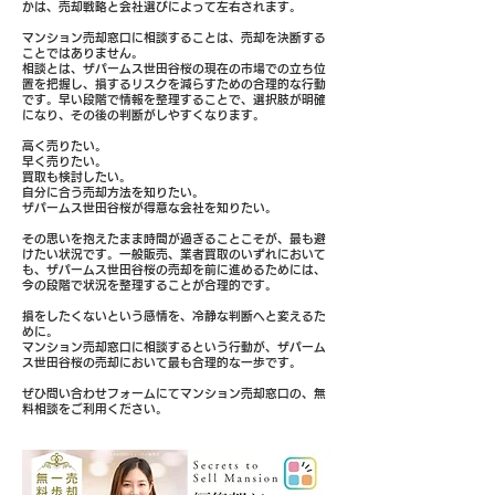
かは、売却戦略と会社選びによって左右されます。
マンション売却窓口に相談することは、売却を決断する
ことではありません。
相談とは、ザパームス世田谷桜の現在の市場での立ち位
置を把握し、損するリスクを減らすための合理的な行動
です。早い段階で情報を整理することで、選択肢が明確
になり、その後の判断がしやすくなります。
高く売りたい。
早く売りたい。
買取も検討したい。
自分に合う売却方法を知りたい。
ザパームス世田谷桜が得意な会社を知りたい。
その思いを抱えたまま時間が過ぎることこそが、最も避
けたい状況です。一般販売、業者買取のいずれにおいて
も、ザパームス世田谷桜の売却を前に進めるためには、
今の段階で状況を整理することが合理的です。
損をしたくないという感情を、冷静な判断へと変えるた
めに。
マンション売却窓口に相談するという行動が、ザパーム
ス世田谷桜の売却において最も合理的な一歩です。
ぜひ問い合わせフォームにてマンション売却窓口の、無
料相談をご利用ください。