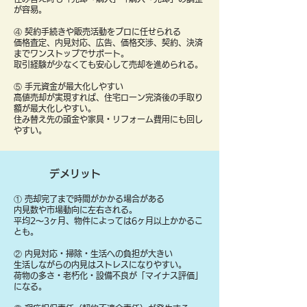
が容易。
④ 契約手続きや販売活動をプロに任せられる
価格査定、内見対応、広告、価格交渉、契約、決済
までワンストップでサポート。
取引経験が少なくても安心して売却を進められる。
⑤ 手元資金が最大化しやすい
高値売却が実現すれば、住宅ローン完済後の手取り
額が最大化しやすい。
住み替え先の頭金や家具・リフォーム費用にも回し
やすい。
デメリット
① 売却完了まで時間がかかる場合がある
内見数や市場動向に左右される。
平均2〜3ヶ月、物件によっては6ヶ月以上かかるこ
とも。
② 内見対応・掃除・生活への負担が大きい
生活しながらの内見はストレスになりやすい。
荷物の多さ・老朽化・設備不良が「マイナス評価」
になる。