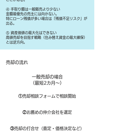
④ 手取り額は一般販売より少ない
金額最優先の売主には向かない。
特にローン残債が多い場合は「残債不足リスク」が
出る。
⑤ 資産価値の最大化はできない
高値売却を目指す戦略（住み替え資金の最大確保）
とは逆方向。
​売却の流れ
一般売却の場合
​（最短2カ月～）
①
​売却相談フォームで相談開始
②
お薦めの仲介会社を選定
③
売却の打合せ（査定・価格決定など）