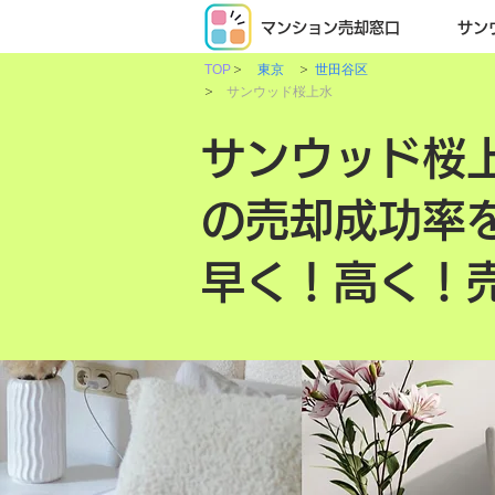
マンション売却窓口
サン
>
>
TOP
東京
世田谷区
>
サンウッド桜上水
サンウッド桜
の売却成功率
早く！高く！