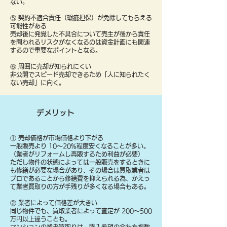
ない。
⑤ 契約不適合責任（瑕疵担保）が免除してもらえる
可能性がある
売却後に発覚した不具合について売主が後から責任
を問われるリスクがなくなるのは資金計画にも関連
するので重要なポイントとなる。
⑥ 周囲に売却が知られにくい
非公開でスピード売却できるため「人に知られたく
ない売却」に向く。
デメリット
① 売却価格が市場価格より下がる
一般販売より 10〜20%程度安くなることが多い。
（業者がリフォームし再販するため利益が必要）
ただし物件の状態によっては一般販売をするときに
も修繕が必要な場合があり、その場合は買取業者は
プロであることから修繕費を抑えられる為、かえっ
て業者買取りの方が手残りが多くなる場合もある。
② 業者によって価格差が大きい
同じ物件でも、買取業者によって査定が 200〜500
万円以上違うことも。