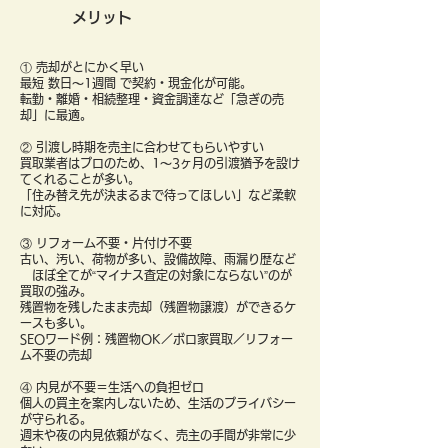
メリット
① 売却がとにかく早い
最短 数日〜1週間 で契約・現金化が可能。
転勤・離婚・相続整理・資金調達など「急ぎの売
却」に最適。
② 引渡し時期を売主に合わせてもらいやすい
買取業者はプロのため、1〜3ヶ月の引渡猶予を設け
てくれることが多い。
「住み替え先が決まるまで待ってほしい」など柔軟
に対応。
③ リフォーム不要・片付け不要
古い、汚い、荷物が多い、設備故障、雨漏り歴など
ほぼ全てが“マイナス査定の対象にならない”のが
買取の強み。
残置物を残したまま売却（残置物譲渡）ができるケ
ースも多い。
SEOワード例：残置物OK／ボロ家買取／リフォー
ム不要の売却
④ 内見が不要＝生活への負担ゼロ
個人の買主を案内しないため、生活のプライバシー
が守られる。
週末や夜の内見依頼がなく、売主の手間が非常に少