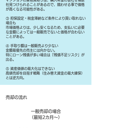
マンションの業者買取りは、購入希望の会社を複数
社見つけられることがあるので、競わせる事で価格
が高くなる可能性がある。
③ 担保設定・税金滞納など条件により買い取れない
場合も
​市場価格よりは、少し安くなるため、支払いに必要
な金額によっては一般販売でないと価格が合わない
ことがある。
④ 手取り額は一般販売より少ない
金額最優先の売主には向かない。
特にローン残債が多い場合は「残債不足リスク」が
出る。
⑤ 資産価値の最大化はできない
高値売却を目指す戦略（住み替え資金の最大確保）
とは逆方向。
​売却の流れ
一般売却の場合
​（最短2カ月～）