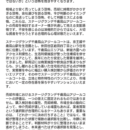
ではないか」という恐怖を抱きやすくなります。
相場より安く売ってしまう恐怖、売却に時間がかかりす
ぎる恐怖、会社選びを誤る恐怖、今が判断のタイミング
なのに見送ってしまう恐怖、そして判断ミスによる後
悔。これらは、ステージグランデ千歳烏山アジールコー
トの売却を検討するオーナー様が共通して抱える支配感
情です。不安を感じるのは消極的だからではなく、大切
な資産を守ろうとする合理的な心理状態だといえます。
ステージグランデ千歳烏山アジールコートは、京王線千
歳烏山駅を生活圏とし、世田谷区給田四丁目という住宅
地に位置しています。千歳烏山エリアは、新宿方面への
アクセス利便性と、生活利便施設が整った住環境を併せ
持つエリアとして、長年にわたり安定した需要を維持し
てきました。駅周辺には商業施設や飲食店が集まりなが
らも、少し離れると落ち着いた住宅街が広がる点が特徴
で、実需層を中心に幅広い購入検討層から評価されやす
いエリアです。その中でステージグランデ千歳烏山アジ
ールコートは、立地と物件特性のバランスにより、市場
において一定の存在感を保ちやすいマンションといえま
す。
売却市場におけるステージグランデ千歳烏山アジールコ
ートの評価は、一つの答えに固定されるものではありま
せん。購入検討者の属性、売却時期、市場全体の動向に
よって、仲介売却が適している場面もあれば、業者買取
という選択肢が合理的になるケースもあります。重要な
のは、「どれか一つに決め打ちすること」ではなく、情
報が整理された状態で複数の選択肢を比較し、冷静に判
断できることです。判断材料が十分に整理されないまま
進めてしまうと、本来選べたはずの選択肢を見落とし、