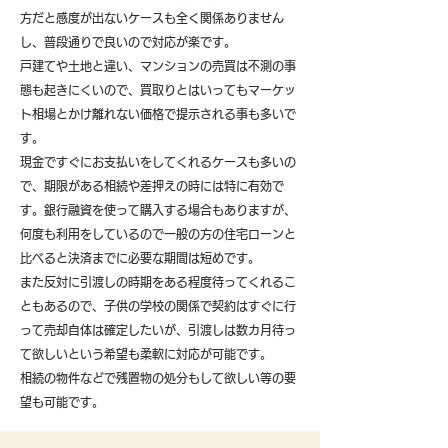
方だと感度が出ないケースも全く関係ありません
し、普段通りで良いので対応が楽です。
戸建てや土地と違い、マンションの売買は不測の事
態も起きにくいので、買取りとはいってもマーケッ
ト相場とかけ離れない価格で提示される事も多いで
す。
現金ですぐにお支払いをしてくれるケースも多いの
で、期限がある相続や差押えの時には特に有効で
す。銀行融資を使って購入する場合もありますが、
何度も利用をしているので一般の方の住宅ローンと
比べると決済までに必要な期間は短めです。
また反対に引渡しの時期をある程度待ってくれるこ
ともあるので、子供の学校の関係で契約はすぐに行
って売却自体は確定したいが、引渡しは数カ月待っ
て欲しいという希望も柔軟に対応が可能です。
​相続の物件などで残置物の処分もして欲しい等の要
望も可能です。