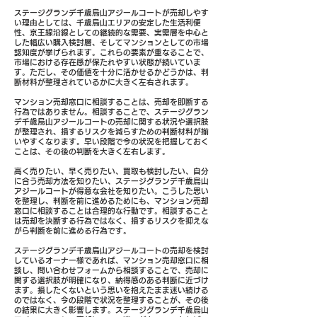
ステージグランデ千歳烏山アジールコートが売却しやす
い理由としては、千歳烏山エリアの安定した生活利便
性、京王線沿線としての継続的な需要、実需層を中心と
した幅広い購入検討層、そしてマンションとしての市場
認知度が挙げられます。これらの要素が重なることで、
市場における存在感が保たれやすい状態が続いていま
す。ただし、その価値を十分に活かせるかどうかは、判
断材料が整理されているかに大きく左右されます。
マンション売却窓口に相談することは、売却を即断する
行為ではありません。相談することで、ステージグラン
デ千歳烏山アジールコートの売却に関する状況や選択肢
が整理され、損するリスクを減らすための判断材料が揃
いやすくなります。早い段階で今の状況を把握しておく
ことは、その後の判断を大きく左右します。
高く売りたい、早く売りたい、買取も検討したい、自分
に合う売却方法を知りたい、ステージグランデ千歳烏山
アジールコートが得意な会社を知りたい。こうした思い
を整理し、判断を前に進めるためにも、マンション売却
窓口に相談することは合理的な行動です。相談すること
は売却を決断する行為ではなく、損するリスクを抑えな
がら判断を前に進める行為です。
ステージグランデ千歳烏山アジールコートの売却を検討
しているオーナー様であれば、マンション売却窓口に相
談し、問い合わせフォームから相談することで、売却に
関する選択肢が明確になり、納得感のある判断に近づけ
ます。損したくないという思いを抱えたまま迷い続ける
のではなく、今の段階で状況を整理することが、その後
の結果に大きく影響します。ステージグランデ千歳烏山