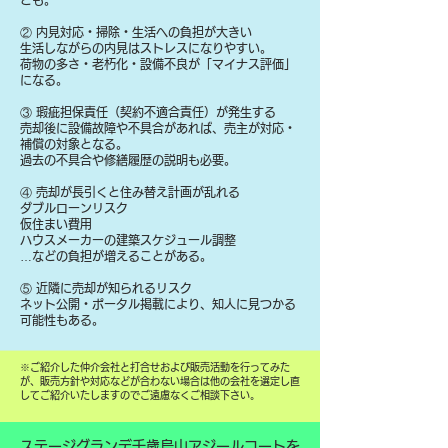
とも。
② 内見対応・掃除・生活への負担が大きい
生活しながらの内見はストレスになりやすい。
荷物の多さ・老朽化・設備不良が「マイナス評価」
になる。
③ 瑕疵担保責任（契約不適合責任）が発生する
売却後に設備故障や不具合があれば、売主が対応・
補償の対象となる。
過去の不具合や修繕履歴の説明も必要。
④ 売却が長引くと住み替え計画が乱れる
ダブルローンリスク
仮住まい費用
ハウスメーカーの建築スケジュール調整
…などの負担が増えることがある。
⑤ 近隣に売却が知られるリスク
ネット公開・ポータル掲載により、知人に見つかる
可能性もある。
​※ご紹介した仲介会社と打合せおよび販売活動を行ってみた
が、販売方針や対応などが合わない場合は他の会社を選定し直
してご紹介いたしますのでご遠慮なくご相談下さい。
ステージグランデ千歳烏山アジールコートを