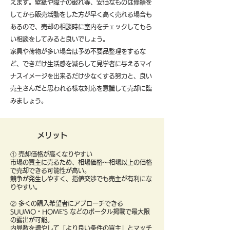
えます。壁紙や障子の破れ等、安価なものは修繕を
してから販売活動をした方が早く高く売れる場合も
あるので、売却の相談時に室内をチェックしてもら
い相談をしてみると良いでしょう。
​家具や荷物が多い場合は予め不要品整理をするな
ど、できだけ生活感を減らして見学者に与えるマイ
ナスイメージを出来るだけ少なくする努力と、良い
売主さんだと思われる様な対応を意識して売却に臨
みましょう。
メリット
① 売却価格が高くなりやすい
市場の買主に売るため、相場価格〜相場以上の価格
で売却できる可能性が高い。
競争が発生しやすく、指値交渉でも売主が有利にな
りやすい。
② 多くの購入希望者にアプローチできる
SUUMO・HOME’S などのポータル掲載で最大限
の露出が可能。
内見数を増やして「より良い条件の買主」とマッチ