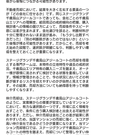
後から後悔につながる可能性があります。
不動産売却において、結果を大きく左右する要素の一つ
が「どの会社に任せるか」です。同じステージグランデ
千歳烏山アジールコートであっても、会社ごとの千歳烏
山エリアへの理解度、給田周辺の成約傾向の把握、購入
検討者への情報の届け方によって、売却条件やスピード
感には差が生まれます。会社選びを誤ると、判断材料が
十分に整理されないまま話が進み、「もう少し比較すべ
きだった」「別の判断肢があったのではないか」といっ
た後悔が残る可能性があります。だからこそ、売却を考
え始めた段階で、選択肢が明確になり、判断しやすい環
境を整えておくことが重要になります。
ステージグランデ千歳烏山アジールコートの売却を得意
とする専門チームは、本物件の立地特性や過去の成約状
況、千歳烏山エリア特有の購入ニーズを踏まえ、オーナ
ー様が感情に流されずに検討できる状態を重視していま
す。情報が整理されることで、今の状況においてどの判
断が損するリスクを抑えやすいのかが自然と見えてきま
す。その結果、売却方法についても納得感を持って判断
しやすくなります。
仲介売却は、ステージグランデ千歳烏山アジールコート
のように、実需層からの需要が安定しているマンション
において、有力な選択肢の一つです。市場に広く情報を
出すことで、条件に合う購入検討者と出会える可能性が
あります。ただし、仲介売却は会社ごとの差が結果に表
れやすいため、当該マンションの売却に強く、スコアが
高い仲介会社であるかどうかが重要になります。当マン
ション売却窓口では、ステージグランデ千歳烏山アジー
ルコートの特性を踏まえ、売却について整理しやすい仲