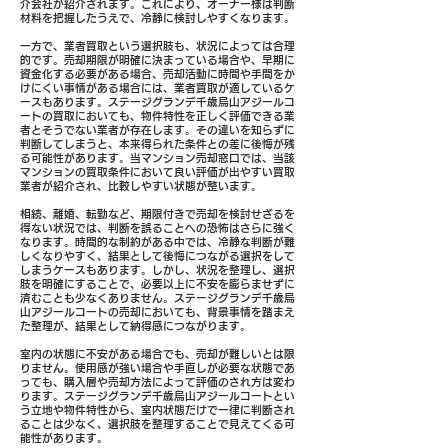
介会社が紹介されます。これにより、オーナー様は判断
材料を把握したうえで、冷静に検討しやすくなります。
一方で、業者買取という選択肢も、状況によっては合理
的です。売却期限が明確に決まっている場合や、早期に
資金化する必要がある場合、売却活動に時間や手間をか
けにくい事情がある場合には、業者買取が適しているケ
ースもあります。ステージグランデ千歳烏山アジールコ
ートの買取においても、物件特性を正しく評価できる業
者とそうでない業者が存在します。その違いを知らずに
判断してしまうと、本来得られた条件との差に後悔が残
る可能性があります。当マンション売却窓口では、当該
マンションの買取条件において良い評価が出やすい買取
業者が紹介され、比較しやすい状態が整います。
相続、離婚、転勤など、期限付きで売却を検討せざるを
得ない状況では、判断を誤ることへの恐怖はさらに強く
なります。時間的な制約がある中では、冷静な判断が難
しくなりやすく、結果として後悔につながる選択をして
しまうケースもあります。しかし、状況を整理し、選択
肢を明確にすることで、必要以上に不安を膨らませずに
済むことも少なくありません。ステージグランデ千歳烏
山アジールコートの売却においても、背景事情を踏まえ
た整理が、結果として納得感につながります。
室内の状態に不安がある場合でも、売却が難しいとは限
りません。使用感が強い場合や手直しが必要な状態であ
っても、購入層や売却方法によって評価のされ方は変わ
ります。ステージグランデ千歳烏山アジールコートとい
う立地や物件特性から、室内状態だけで一律に判断され
ることは少なく、選択肢を整理することで見えてくる可
能性があります。