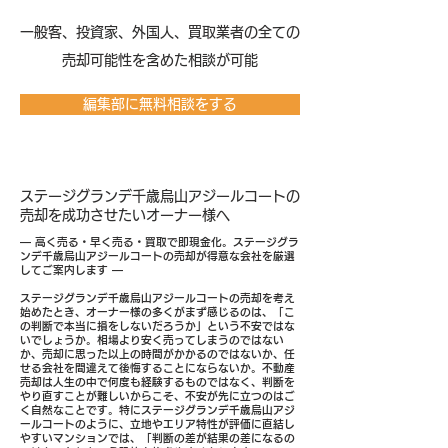
​一般客、投資家、外国人、買取業者の全ての
売却可能性を含めた相談が可能
編集部に無料相談をする
ステージグランデ千歳烏山アジールコートの
売却を成功させたいオーナー様へ
― 高く売る・早く売る・買取で即現金化。ステージグラ
ンデ千歳烏山アジールコートの売却が得意な会社を厳選
してご案内します ―
ステージグランデ千歳烏山アジールコートの売却を考え
始めたとき、オーナー様の多くがまず感じるのは、「こ
の判断で本当に損をしないだろうか」という不安ではな
いでしょうか。相場より安く売ってしまうのではない
か、売却に思った以上の時間がかかるのではないか、任
せる会社を間違えて後悔することにならないか。不動産
売却は人生の中で何度も経験するものではなく、判断を
やり直すことが難しいからこそ、不安が先に立つのはご
く自然なことです。特にステージグランデ千歳烏山アジ
ールコートのように、立地やエリア特性が評価に直結し
やすいマンションでは、「判断の差が結果の差になるの