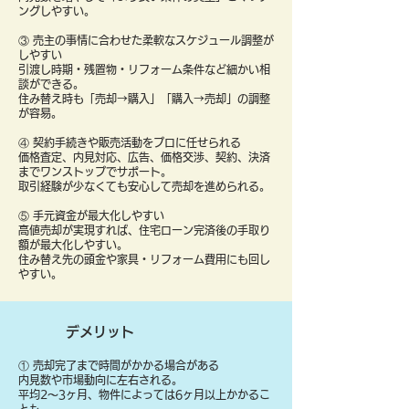
ングしやすい。
③ 売主の事情に合わせた柔軟なスケジュール調整が
しやすい
引渡し時期・残置物・リフォーム条件など細かい相
談ができる。
住み替え時も「売却→購入」「購入→売却」の調整
が容易。
④ 契約手続きや販売活動をプロに任せられる
価格査定、内見対応、広告、価格交渉、契約、決済
までワンストップでサポート。
取引経験が少なくても安心して売却を進められる。
⑤ 手元資金が最大化しやすい
高値売却が実現すれば、住宅ローン完済後の手取り
額が最大化しやすい。
住み替え先の頭金や家具・リフォーム費用にも回し
やすい。
デメリット
① 売却完了まで時間がかかる場合がある
内見数や市場動向に左右される。
平均2〜3ヶ月、物件によっては6ヶ月以上かかるこ