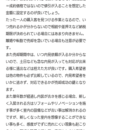
＝成約価格ではないので値引が入ることを想定した
金額に設定するのが良いでしょう。
たった一人の購入客を見つける作業となるので、い
つ売れるかが分からないので相続や差押えなど納税
期限が決められている場合にはあまり向きません。
離婚や転勤で売却を急いでいる場合も注意が必要で
す。
また売却期間中は、いつ内見依頼が入るか分からな
いので、土日なども急な内見が入っても対応が出来
る様に遠出などは控えた方が良いです。購入希望者
は他の物件も必ず比較しているので、内見希望者を
いかに逃さず、対応できるかが売却成功の鍵となり
ます。
また築年数が経過し内装が古さを感じる場合、新し
く入居される方はリフォームやリノベーションを施
す事が多く室内の設備などが古い事は解消されるの
ですが、新しくなった室内を想像することができな
い事も多く、感度がでずに売れにくい現象も起こり