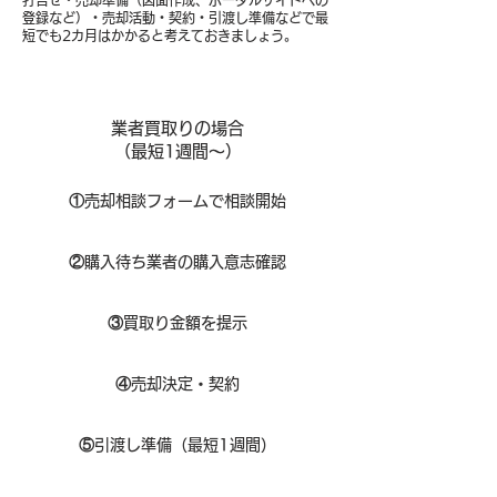
打合せ・売却準備（図面作成、ポータルサイトへの
登録など）・売却活動・契約・引渡し準備などで最
短でも2カ月はかかると考えておきましょう。
業者買取りの場合
（​最短1週間～）
①
​売却相談フォームで相談開始
②
購入待ち業者の購入意志確認
③
買取り金額を提示
④
売却決定・契約
⑤
引渡し準備（最短1週間）