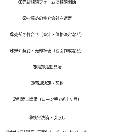
①
​売却相談フォームで相談開始
②
お薦めの仲介会社を選定
③
売却の打合せ（査定・価格決定など）
④
媒介契約・売却準備（図面作成など）
⑤
売却活動開始
⑥
売却決定・契約
⑦
引渡し準備（ローン等で約1ヶ月）
⑧​
残金決済・引渡し