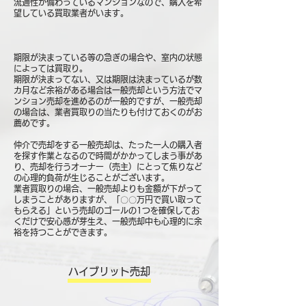
流通性が備わっているマンションなので、購入を希
望している買取業者がいます。
期限が決まっている等の急ぎの場合や、室内の状態
によっては買取り。
期限が決まってない、又は期限は決まっているが数
カ月など余裕がある場合は一般売却という方法でマ
ンション売却を進めるのが一般的ですが、一般売却
の場合は、業者買取りの当たりも付けておくのがお
薦めです。
仲介で売却をする一般売却は、たった一人の購入者
を探す作業となるので時間がかかってしまう事があ
り、売却を行うオーナー（売主）にとって焦りなど
の心理的負荷が生じることがございます。
業者買取りの場合、一般売却よりも金額が下がって
しまうことがありますが、「〇〇万円で買い取って
もらえる」という売却のゴールの1つを確保してお
くだけで安心感が芽生え、一般売却中も心理的に余
裕を持つことができます。
ハイブリット売却