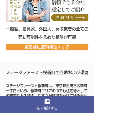
​一般客、投資家、外国人、買取業者の全ての
売却可能性を含めた相談が可能
編集部に無料相談をする
ステージファースト桜新町の立地および環境
ステージファースト桜新町は、東京都世田谷区新町
一丁目という、桜新町エリアの中でも住宅地として
の安定性と生活のしやすさが時間をかけて積み重ね
られてきた立地に位置しています。新町周辺は、世
田谷区の中でも派手な商業集積や急激な再開発とは
売却相談する
距離を保ちつつ、実需層を中心とした居住ニーズが
継続してきた地域であり、不動産市場においても立
地評価が比較的読み取りやすいエリアとして認識さ
れてきました。ステージファースト桜新町が立地す
る新町一丁目は、そうした地域特性を背景に、住宅