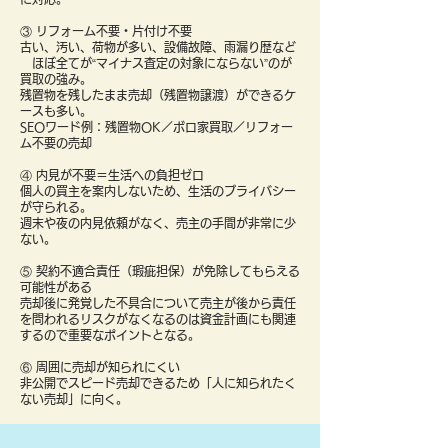
③ リフォーム不要・片付け不要
古い、汚い、荷物が多い、設備故障、雨漏り歴など
ほぼ全てが“マイナス査定の対象にならない”のが
買取の強み。
残置物を残したまま売却（残置物譲渡）ができるケ
ースも多い。
SEOワード例：残置物OK／ボロ家買取／リフォー
ム不要の売却
④ 内見が不要＝生活への負担ゼロ
個人の買主を案内しないため、生活のプライバシー
が守られる。
週末や夜の内見依頼がなく、売主の手間が非常に少
ない。
⑤ 契約不適合責任（瑕疵担保）が免除してもらえる
可能性がある
売却後に発覚した不具合について売主が後から責任
を問われるリスクがなくなるのは資金計画にも関連
するので重要なポイントとなる。
⑥ 周囲に売却が知られにくい
非公開でスピード売却できるため「人に知られたく
ない売却」に向く。