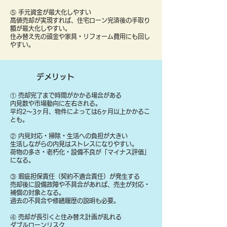
⑤ 手元資金が最大化しやすい
高値売却が実現すれば、住宅ローン完済後の手取り
額が最大化しやすい。
住み替え先の頭金や家具・リフォーム費用にも回し
やすい。
デメリット
① 売却完了まで時間がかかる場合がある
内見数や市場動向に左右される。
平均2〜3ヶ月、物件によっては6ヶ月以上かかるこ
とも。
② 内見対応・掃除・生活への負担が大きい
生活しながらの内見はストレスになりやすい。
荷物の多さ・老朽化・設備不良が「マイナス評価」
になる。
③ 瑕疵担保責任（契約不適合責任）が発生する
売却後に設備故障や不具合があれば、売主が対応・
補償の対象となる。
過去の不具合や修繕履歴の説明も必要。
④ 売却が長引くと住み替え計画が乱れる
ダブルローンリスク