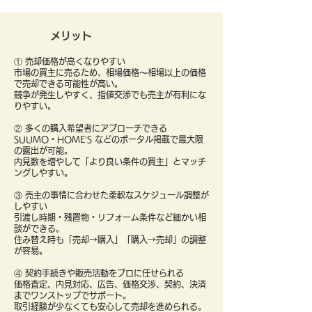
メリット
① 売却価格が高くなりやすい
市場の買主に売るため、相場価格〜相場以上の価格
で売却できる可能性が高い。
競争が発生しやすく、指値交渉でも売主が有利にな
りやすい。
② 多くの購入希望者にアプローチできる
SUUMO・HOME’S などのポータル掲載で最大限
の露出が可能。
内見数を増やして「より良い条件の買主」とマッチ
ングしやすい。
③ 売主の事情に合わせた柔軟なスケジュール調整が
しやすい
引渡し時期・残置物・リフォーム条件など細かい相
談ができる。
住み替え時も「売却→購入」「購入→売却」の調整
が容易。
④ 契約手続きや販売活動をプロに任せられる
価格査定、内見対応、広告、価格交渉、契約、決済
までワンストップでサポート。
取引経験が少なくても安心して売却を進められる。