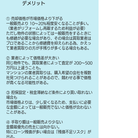
デメリット
① 売却価格が市場価格より下がる
一般販売より 10〜20%程度安くなることが多い。
（業者がリフォームし再販するため利益が必要）
ただし物件の状態によっては一般販売をするときに
も修繕が必要な場合があり、その場合は買取業者は
プロであることから修繕費を抑えられる為、かえっ
て業者買取りの方が手残りが多くなる場合もある。
② 業者によって価格差が大きい
同じ物件でも、買取業者によって査定が 200〜500
万円以上違うことも。
マンションの業者買取りは、購入希望の会社を複数
社見つけられることがあるので、競わせる事で価格
が高くなる可能性がある。
③ 担保設定・税金滞納など条件により買い取れない
場合も
​市場価格よりは、少し安くなるため、支払いに必要
な金額によっては一般販売でないと価格が合わない
ことがある。
④ 手取り額は一般販売より少ない
金額最優先の売主には向かない。
特にローン残債が多い場合は「残債不足リスク」が
出る。