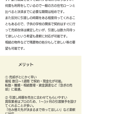
何度も利用をしているので一般の方の住宅ローンと
比べると決済までに必要な期間は短めです。
また反対に引渡しの時期をある程度待ってくれるこ
ともあるので、子供の学校の関係で契約はすぐに行
って売却自体は確定したいが、引渡しは数カ月待っ
て欲しいという希望も柔軟に対応が可能です。
​相続の物件などで残置物の処分もして欲しい等の要
望も可能です。
メリット
① 売却がとにかく早い
最短 数日〜1週間 で契約・現金化が可能。
転勤・離婚・相続整理・資金調達など「急ぎの売
却」に最適。
② 引渡し時期を売主に合わせてもらいやすい
買取業者はプロのため、1〜3ヶ月の引渡猶予を設け
てくれることが多い。
「住み替え先が決まるまで待ってほしい」など柔軟
に対応。