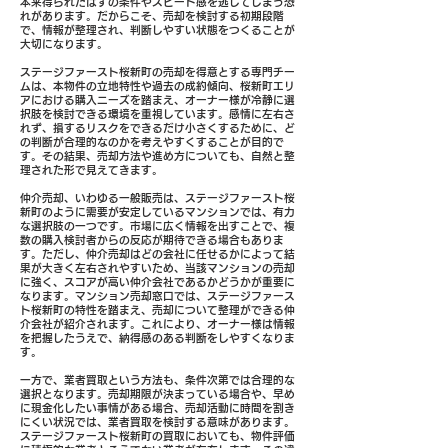
本来得られたはずの条件やスピード感を逃してしまう恐
れがあります。だからこそ、売却を検討する初期段階
で、情報が整理され、判断しやすい状態をつくることが
大切になります。
ステージファースト桜新町の売却を得意とする専門チー
ムは、本物件の立地特性や過去の成約傾向、桜新町エリ
アにおける購入ニーズを踏まえ、オーナー様が冷静に選
択肢を検討できる環境を重視しています。感情に左右さ
れず、損するリスクをできるだけ小さくするために、ど
の判断が合理的なのかを考えやすくすることが目的で
す。その結果、売却方法や進め方についても、自然と整
理された形で見えてきます。
仲介売却、いわゆる一般販売は、ステージファースト桜
新町のように需要が安定しているマンションでは、有力
な選択肢の一つです。市場に広く情報を出すことで、複
数の購入検討者からの反応が期待できる場合もありま
す。ただし、仲介売却はどの会社に任せるかによって結
果が大きく左右されやすいため、当該マンションの売却
に強く、スコアが高い仲介会社であるかどうかが重要に
なります。マンション売却窓口では、ステージファース
ト桜新町の特性を踏まえ、売却について整理ができる仲
介会社が紹介されます。これにより、オーナー様は情報
を把握したうえで、納得感のある判断をしやすくなりま
す。
一方で、業者買取という方法も、条件次第では合理的な
選択となります。売却期限が決まっている場合や、早め
に現金化したい事情がある場合、売却活動に時間を割き
にくい状況では、業者買取を検討する意味があります。
ステージファースト桜新町の買取においても、物件評価