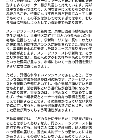
こうした感情は、ステージファースト桜新町の売却を検
討する多くのオーナー様が共通して抱えています。売却
は単なる取引ではなく、大切な資産に区切りをつける行
為だからこそ、慎重になりすぎるほど慎重になってしま
うものです。その不安は決して考えすぎではなく、むし
ろ冷静に判断しようとしている証拠でもあります。
ステージファースト桜新町は、東急田園都市線桜新町駅
を生活圏とし、世田谷区新町1丁目という落ち着いた住
宅地に位置しています。桜新町エリアは、長年にわたり
居住環境と利便性のバランスが評価されてきた地域であ
り、実需層を中心に安定した購入ニーズが見込まれやす
い特徴があります。ステージファースト桜新町は、その
エリア性に加え、都心へのアクセス性や生活のしやすさ
といった要素が重なり、市場において一定の評価を受け
やすい立ち位置にあります。
ただし、評価されやすいマンションであることと、どの
ような売却方法が最適かは別の話です。ステージファー
スト桜新町の売却においても、仲介売却が向いている場
合もあれば、業者買取という選択肢が合理的になるケー
スもあります。重要なのは、「何となく」で決めてしま
わず、今の市場状況とオーナー様自身の事情を整理した
うえで判断することです。その整理ができていない状態
で進めてしまうと、後から選択肢の狭さに気づき、損を
した感覚が残ってしまう可能性があります。
不動産売却では、「どの会社に任せるか」で結果が変わ
ることは珍しくありません。同じステージファースト桜
新町であっても、会社ごとにエリア理解度、購入検討者
への情報の届け方、過去の成約データの活かし方には差
があります。その違いを知らないまま進めてしまうと、