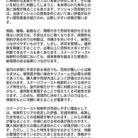
に積極的な業者とそうでない業者が存在します。その違
いを知らずに判断してしまうと、本来得られた条件との
差に後悔が残ることもあります。マンション売却窓口で
は、当該マンションの買取条件において良い評価が出や
すい買取業者が紹介され、比較しやすい状態が整いま
す。
相続、離婚、転勤など、期限付きで売却を検討せざるを
得ない状況では、不安はさらに強くなります。時間的な
制約がある中での判断は、冷静さを失いやすく、後悔に
つながりやすいものです。しかし、状況を整理し、選択
肢を明確にすることで、必要以上に恐怖を大きくせずに
判断できるケースも多くあります。ステージファースト
桜新町の売却においても、背景事情を踏まえた整理が、
納得感のある結果につながります。
室内の状態に不安がある場合でも、売却が難しいとは限
りません。使用感が強い場合やリフォームが必要な状態
であっても、購入層や売却方法によって評価のされ方は
変わります。ステージファースト桜新町という立地やエ
リア特性から、室内状態だけで一律に判断されることは
少なく、選択肢を整理することで見えてくる可能性があ
ります。この点も、感覚的に決めてしまうのではなく、
情報をもとに冷静に考えることが重要です。
ステージファースト桜新町が売却しやすい理由として
は、桜新町エリアの安定した評価、交通利便性、成熟し
た住宅地としての信頼感が挙げられます。これらの要素
が重なることで、市場における存在感が保たれやすく、
購入検討者からの関心が途切れにくい状態が続いていま
す。ただし、こうした特性を活かせるかどうかは、判断
の整理ができているかに大きく左右されます。情報が十