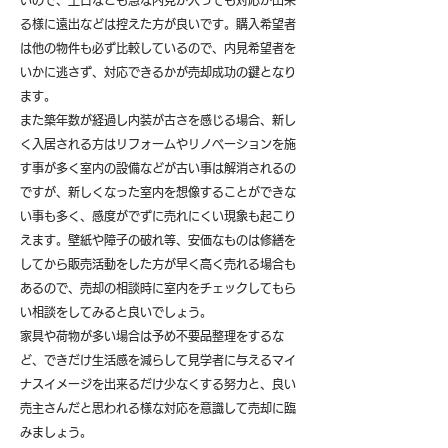
いので、土日なども急な内見が入っても対応が出来
る様に遠出などは控えた方が良いです。購入希望者
は他の物件も必ず比較しているので、内見希望者を
いかに逃さず、対応できるかが売却成功の鍵となり
ます。
また築年数が経過し内装が古さを感じる場合、新し
く入居される方はリフォームやリノベーションを施
す事が多く室内の設備などが古い事は解消されるの
ですが、新しくなった室内を想像することができな
い事も多く、感度がでずに売れにくい現象も起こり
えます。壁紙や障子の破れ等、安価なものは修繕を
してから販売活動をした方が早く高く売れる場合も
あるので、売却の相談時に室内をチェックしてもら
い相談をしてみると良いでしょう。
​家具や荷物が多い場合は予め不要品整理をするな
ど、できだけ生活感を減らして見学者に与えるマイ
ナスイメージを出来るだけ少なくする努力と、良い
売主さんだと思われる様な対応を意識して売却に臨
みましょう。