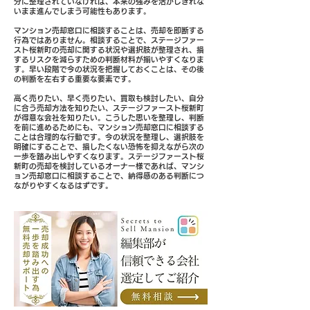
分に整理されていなければ、本来の強みを活かしきれな
いまま進んでしまう可能性もあります。
マンション売却窓口に相談することは、売却を即断する
行為ではありません。相談することで、ステージファー
スト桜新町の売却に関する状況や選択肢が整理され、損
するリスクを減らすための判断材料が揃いやすくなりま
す。早い段階で今の状況を把握しておくことは、その後
の判断を左右する重要な要素です。
高く売りたい、早く売りたい、買取も検討したい、自分
に合う売却方法を知りたい、ステージファースト桜新町
が得意な会社を知りたい。こうした思いを整理し、判断
を前に進めるためにも、マンション売却窓口に相談する
ことは合理的な行動です。今の状況を整理し、選択肢を
明確にすることで、損したくない恐怖を抑えながら次の
一歩を踏み出しやすくなります。ステージファースト桜
新町の売却を検討しているオーナー様であれば、マンシ
ョン売却窓口に相談することで、納得感のある判断につ
ながりやすくなるはずです。