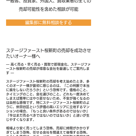
​一般客、投資家、外国人、買取業者の全ての
売却可能性を含めた相談が可能
編集部に無料相談をする
ステージファースト桜新町の売却を成功させ
たいオーナー様へ
― 高く売る・早く売る・買取で即現金化。ステージファ
ースト桜新町の売却が得意な会社を厳選してご案内しま
す ―
ステージファースト桜新町の売却を考え始めたとき、多
くのオーナー様が最初に感じるのは、「この判断で本当
に損をしないだろうか」という恐怖です。価格のこと、
タイミングのこと、会社選びのこと。どれも一度決めて
しまえば簡単にはやり直せないため、不安が強くなるの
は自然な感情です。特にステージファースト桜新町のよ
うに、世田谷区という評価の高いエリアに立地するマン
ションの場合、「もっと良い条件があるのではないか」
「今はまだ売るべきではないのではないか」と迷いが生
じやすくなります。
相場より安く売ってしまう恐怖、売却に時間がかかりす
ぎてしまう恐怖、任せる会社を間違えて後悔する恐怖。