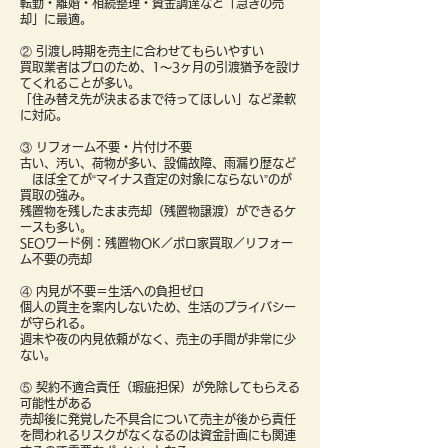
転勤・離婚・相続整理・資金調達など「急ぎの売
却」に最適。
② 引渡し時期を売主に合わせてもらいやすい
買取業者はプロのため、1〜3ヶ月の引渡猶予を設け
てくれることが多い。
「住み替え先が決まるまで待ってほしい」など柔軟
に対応。
③ リフォーム不要・片付け不要
古い、汚い、荷物が多い、設備故障、雨漏り歴など
ほぼ全てが“マイナス査定の対象にならない”のが
買取の強み。
残置物を残したまま売却（残置物譲渡）ができるケ
ースも多い。
SEOワード例：残置物OK／ボロ家買取／リフォー
ム不要の売却
④ 内見が不要＝生活への負担ゼロ
個人の買主を案内しないため、生活のプライバシー
が守られる。
週末や夜の内見依頼がなく、売主の手間が非常に少
ない。
⑤ 契約不適合責任（瑕疵担保）が免除してもらえる
可能性がある
売却後に発覚した不具合について売主が後から責任
を問われるリスクがなくなるのは資金計画にも関連