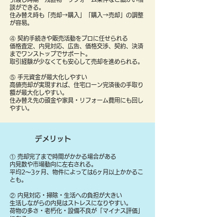
談ができる。
住み替え時も「売却→購入」「購入→売却」の調整
が容易。
④ 契約手続きや販売活動をプロに任せられる
価格査定、内見対応、広告、価格交渉、契約、決済
までワンストップでサポート。
取引経験が少なくても安心して売却を進められる。
⑤ 手元資金が最大化しやすい
高値売却が実現すれば、住宅ローン完済後の手取り
額が最大化しやすい。
住み替え先の頭金や家具・リフォーム費用にも回し
やすい。
デメリット
① 売却完了まで時間がかかる場合がある
内見数や市場動向に左右される。
平均2〜3ヶ月、物件によっては6ヶ月以上かかるこ
とも。
② 内見対応・掃除・生活への負担が大きい
生活しながらの内見はストレスになりやすい。
荷物の多さ・老朽化・設備不良が「マイナス評価」