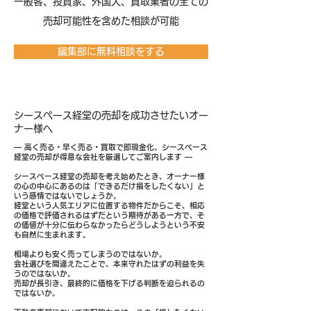
​一般客、投資家、外国人、買取業者の全ての
売却可能性を含めた相談が可能
編集部に無料相談をする
シースペース経堂の売却を成功させたいオー
ナー様へ
― 高く売る・早く売る・買取で即現金化。シースペース
経堂の売却が得意な会社を厳選してご案内します ―
シースペース経堂の売却を考え始めたとき、オーナー様
の心の中心にあるのは「できるだけ損をしたくない」と
いう感情ではないでしょうか。
経堂という人気エリアに位置する物件だからこそ、相応
の価格で評価されるはずだという期待がある一方で、そ
の価値が十分に伝わらなかったらどうしようという不安
も自然に生まれます。
相場よりも安く売ってしまうのではないか。
会社選びを間違えたことで、本来守れたはずの利益を失
うのではないか。
売却が長引き、最終的に価格を下げる判断を迫られるの
ではないか。