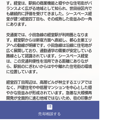
す。経堂は、駅前の商業機能と穏やかな住宅街がバ
ランスよく広がる地域として知られ、世田谷区内で
も継続的に評価を受けてきました。シースペース経
堂が建つ経堂四丁目も、その成熟した街並みの一角
にあります。
交通面では、小田急線の経堂駅が利用圏となりま
す。経堂駅からは新宿方面へ直結し、都心主要エリ
アへの動線が明確です。小田急線は沿線に住宅地が
広く展開しており、通勤通学の需要が安定している
路線として認識されています。シースペース経堂
は、この交通利便性を活用できる距離にありなが
ら、駅前のにぎわいからはやや離れた住宅街の環境
に位置しています。
経堂四丁目周辺は、高層ビルが林立するエリアでは
なく、戸建住宅や中低層マンションを中心とした穏
やかな街並みが形成されています。急激な大規模再
開発が全面的に進む地域ではないため、街の印象が
短期間で大きく変わりにくい成熟度を持っていま
す。整備された道路と住宅中心の景観は長年にわた
売却相談する
り維持されており、シースペース経堂の周辺も生活
のイメージを具体的に描きやすい立地です。
生活利便性の面では、経堂駅周辺にスーパーや飲食
店、医療機関、金融機関などが揃い、日常生活に必