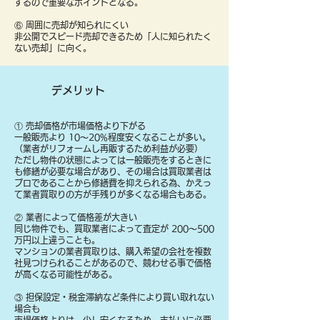
するので重要なポイントとなる。
⑥ 周囲に売却が知られにくい
非公開でスピード売却できるため「人に知られたく
ない売却」に向く。
デメリット
① 売却価格が市場価格より下がる
一般販売より 10〜20%程度安くなることが多い。
（業者がリフォームし再販するため利益が必要）
ただし物件の状態によっては一般販売をするときに
も修繕が必要な場合があり、その場合は買取業者は
プロであることから修繕費を抑えられる為、かえっ
て業者買取りの方が手残りが多くなる場合もある。
② 業者によって価格差が大きい
同じ物件でも、買取業者によって査定が 200〜500
万円以上違うことも。
マンションの業者買取りは、購入希望の会社を複数
社見つけられることがあるので、競わせる事で価格
が高くなる可能性がある。
③ 担保設定・税金滞納など条件により買い取れない
場合も