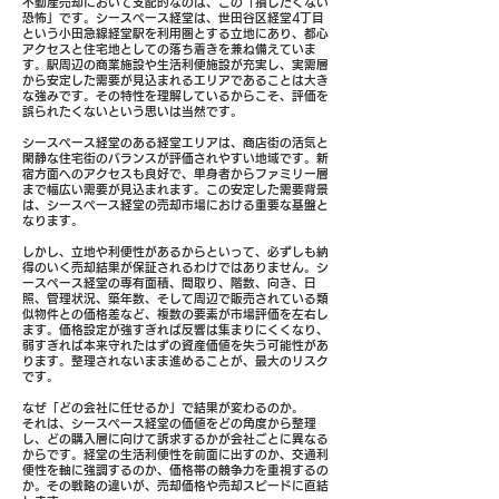
不動産売却において支配的なのは、この「損したくない
恐怖」です。シースペース経堂は、世田谷区経堂4丁目
という小田急線経堂駅を利用圏とする立地にあり、都心
アクセスと住宅地としての落ち着きを兼ね備えていま
す。駅周辺の商業施設や生活利便施設が充実し、実需層
から安定した需要が見込まれるエリアであることは大き
な強みです。その特性を理解しているからこそ、評価を
誤られたくないという思いは当然です。
シースペース経堂のある経堂エリアは、商店街の活気と
閑静な住宅街のバランスが評価されやすい地域です。新
宿方面へのアクセスも良好で、単身者からファミリー層
まで幅広い需要が見込まれます。この安定した需要背景
は、シースペース経堂の売却市場における重要な基盤と
なります。
しかし、立地や利便性があるからといって、必ずしも納
得のいく売却結果が保証されるわけではありません。シ
ースペース経堂の専有面積、間取り、階数、向き、日
照、管理状況、築年数、そして周辺で販売されている類
似物件との価格差など、複数の要素が市場評価を左右し
ます。価格設定が強すぎれば反響は集まりにくくなり、
弱すぎれば本来守れたはずの資産価値を失う可能性があ
ります。整理されないまま進めることが、最大のリスク
です。
なぜ「どの会社に任せるか」で結果が変わるのか。
それは、シースペース経堂の価値をどの角度から整理
し、どの購入層に向けて訴求するかが会社ごとに異なる
からです。経堂の生活利便性を前面に出すのか、交通利
便性を軸に強調するのか、価格帯の競争力を重視するの
か。その戦略の違いが、売却価格や売却スピードに直結