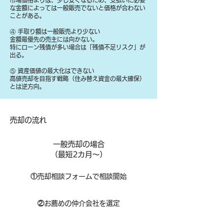
​市場価格よりは、少し安くなるため、支払いに必要
な金額によっては一般販売でないと価格が合わない
ことがある。
④ 手取り額は一般販売より少ない
金額最優先の売主には向かない。
特にローン残債が多い場合は「残債不足リスク」が
出る。
⑤ 資産価値の最大化はできない
高値売却を目指す戦略（住み替え資金の最大確保）
とは逆方向。
​売却の流れ
一般売却の場合
​（最短2カ月～）
①
​売却相談フォームで相談開始
②
お薦めの仲介会社を選定