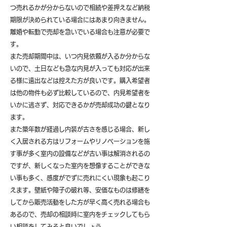
つ売れるかが分からないので相続や差押えなど納税
期限が決められている場合にはあまり向きません。
離婚や転勤で売却を急いでいる場合も注意が必要で
す。
また売却期間中は、いつ内見依頼が入るか分からな
いので、土日なども急な内見が入っても対応が出来
る様に遠出などは控えた方が良いです。購入希望者
は他の物件も必ず比較しているので、内見希望者を
いかに逃さず、対応できるかが売却成功の鍵となり
ます。
また築年数が経過し内装が古さを感じる場合、新し
く入居される方はリフォームやリノベーションを施
す事が多く室内の設備などが古い事は解消されるの
ですが、新しくなった室内を想像することができな
い事も多く、感度がでずに売れにくい現象も起こり
えます。壁紙や障子の破れ等、安価なものは修繕を
してから販売活動をした方が早く高く売れる場合も
あるので、売却の相談時に室内をチェックしてもら
い相談をしてみると良いでしょう。