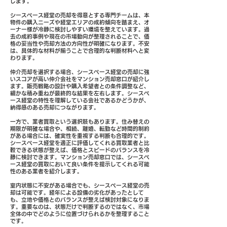
します。
シースペース経堂の売却を得意とする専門チームは、本
物件の購入ニーズや経堂エリアの成約傾向を踏まえ、オ
ーナー様が冷静に検討しやすい環境を整えています。過
去の成約事例や現在の市場動向が整理されることで、価
格の妥当性や売却方法の方向性が明確になります。不安
は、具体的な材料が揃うことで合理的な判断材料へと変
わります。
仲介売却を選択する場合、シースペース経堂の売却に強
いスコアが高い仲介会社をマンション売却窓口が紹介し
ます。販売戦略の設計や購入希望者との条件調整など、
細かな積み重ねが最終的な結果を左右します。シースペ
ース経堂の特性を理解している会社であるかどうかが、
納得感のある売却につながります。
一方で、業者買取という選択肢もあります。住み替えの
期限が明確な場合や、相続、離婚、転勤など時間的制約
がある場合には、確実性を重視する判断も合理的です。
シースペース経堂を適正に評価してくれる買取業者と比
較できる状態が整えば、価格とスピードのバランスを冷
静に検討できます。マンション売却窓口では、シースペ
ース経堂の買取において良い条件を提示してくれる可能
性のある業者を紹介します。
室内状態に不安がある場合でも、シースペース経堂の売
却は可能です。経年による設備の劣化があったとして
も、立地や価格とのバランスが整えば検討対象になりま
す。重要なのは、状態だけで判断するのではなく、市場
全体の中でどのように位置づけられるかを整理すること
です。