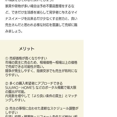
​家具や荷物が多い場合は予め不要品整理をするな
ど、できだけ生活感を減らして見学者に与えるマイ
ナスイメージを出来るだけ少なくする努力と、良い
売主さんだと思われる様な対応を意識して売却に臨
みましょう。
メリット
① 売却価格が高くなりやすい
市場の買主に売るため、相場価格〜相場以上の価格
で売却できる可能性が高い。
競争が発生しやすく、指値交渉でも売主が有利にな
りやすい。
② 多くの購入希望者にアプローチできる
SUUMO・HOME’S などのポータル掲載で最大限
の露出が可能。
内見数を増やして「より良い条件の買主」とマッチ
ングしやすい。
③ 売主の事情に合わせた柔軟なスケジュール調整が
しやすい
引渡し時期・残置物・リフォーム条件など細かい相