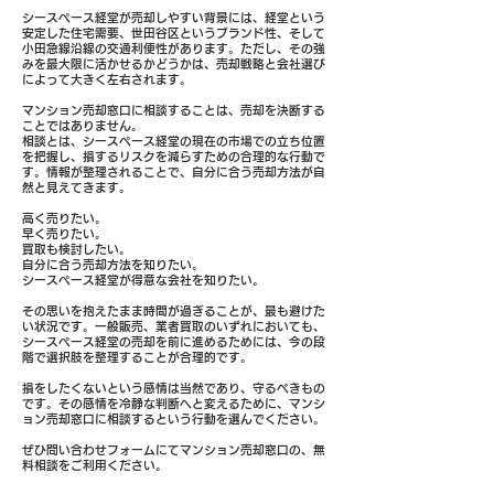
シースペース経堂が売却しやすい背景には、経堂という
安定した住宅需要、世田谷区というブランド性、そして
小田急線沿線の交通利便性があります。ただし、その強
みを最大限に活かせるかどうかは、売却戦略と会社選び
によって大きく左右されます。
マンション売却窓口に相談することは、売却を決断する
ことではありません。
相談とは、シースペース経堂の現在の市場での立ち位置
を把握し、損するリスクを減らすための合理的な行動で
す。情報が整理されることで、自分に合う売却方法が自
然と見えてきます。
高く売りたい。
早く売りたい。
買取も検討したい。
自分に合う売却方法を知りたい。
シースペース経堂が得意な会社を知りたい。
その思いを抱えたまま時間が過ぎることが、最も避けた
い状況です。一般販売、業者買取のいずれにおいても、
シースペース経堂の売却を前に進めるためには、今の段
階で選択肢を整理することが合理的です。
損をしたくないという感情は当然であり、守るべきもの
です。その感情を冷静な判断へと変えるために、マンシ
ョン売却窓口に相談するという行動を選んでください。
ぜひ問い合わせフォームにてマンション売却窓口の、無
料相談をご利用ください。