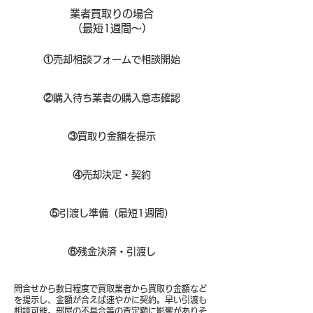
業者買取りの場合
（​最短1週間～）
①
​売却相談フォームで相談開始
②
購入待ち業者の購入意志確認
③
買取り金額を提示
④
売却決定・契約
⑤
引渡し準備（最短1週間）
⑥
残金決済・引渡し
問合せから数日程度で買取業者から買取り金額など
を提示し、金額が合えば速やかに契約。早い引渡も
相談可能。部屋の不具合等の査定額に影響がありそ