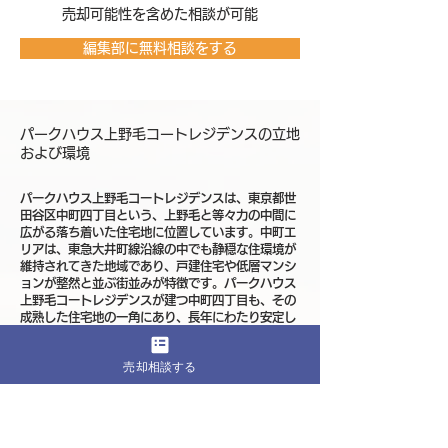
売却可能性を含めた相談が可能
編集部に無料相談をする
パークハウス上野毛コートレジデンスの立地
および環境
パークハウス上野毛コートレジデンスは、東京都世
田谷区中町四丁目という、上野毛と等々力の中間に
広がる落ち着いた住宅地に位置しています。中町エ
リアは、東急大井町線沿線の中でも静穏な住環境が
維持されてきた地域であり、戸建住宅や低層マンシ
ョンが整然と並ぶ街並みが特徴です。パークハウス
上野毛コートレジデンスが建つ中町四丁目も、その
成熟した住宅地の一角にあり、長年にわたり安定し
た評価を受けやすいポジションにあります。
売却相談する
交通面では、東急大井町線の上野毛駅や等々力駅が
利用圏となります。上野毛駅からは自由が丘や大井
町方面へ、自由が丘で東横線に乗り換えることで渋
谷方面へとアクセスが可能です。都心主要エリアへ
の動線が確保されていることは、通勤通学を前提と