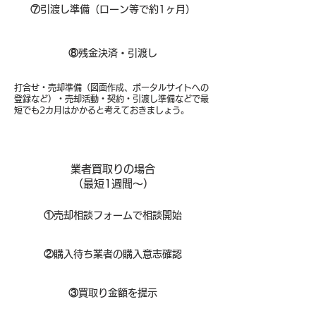
⑦
引渡し準備（ローン等で約1ヶ月）
⑧​
残金決済・引渡し
打合せ・売却準備（図面作成、ポータルサイトへの
登録など）・売却活動・契約・引渡し準備などで最
短でも2カ月はかかると考えておきましょう。
業者買取りの場合
（​最短1週間～）
①
​売却相談フォームで相談開始
②
購入待ち業者の購入意志確認
③
買取り金額を提示