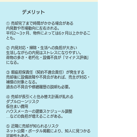
デメリット
① 売却完了まで時間がかかる場合がある
内見数や市場動向に左右される。
平均2〜3ヶ月、物件によっては6ヶ月以上かかるこ
とも。
② 内見対応・掃除・生活への負担が大きい
生活しながらの内見はストレスになりやすい。
荷物の多さ・老朽化・設備不良が「マイナス評価」
になる。
③ 瑕疵担保責任（契約不適合責任）が発生する
売却後に設備故障や不具合があれば、売主が対応・
補償の対象となる。
過去の不具合や修繕履歴の説明も必要。
④ 売却が長引くと住み替え計画が乱れる
ダブルローンリスク
仮住まい費用
ハウスメーカーの建築スケジュール調整
…などの負担が増えることがある。
⑤ 近隣に売却が知られるリスク
ネット公開・ポータル掲載により、知人に見つかる
可能性もある。