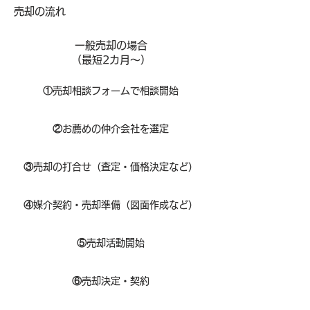
​売却の流れ
一般売却の場合
​（最短2カ月～）
①
​売却相談フォームで相談開始
②
お薦めの仲介会社を選定
③
売却の打合せ（査定・価格決定など）
④
媒介契約・売却準備（図面作成など）
⑤
売却活動開始
⑥
売却決定・契約