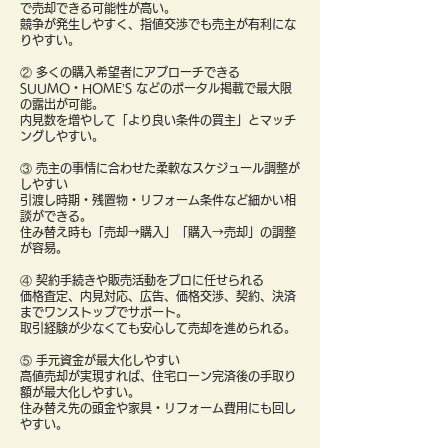
で売却できる可能性が高い。
競争が発生しやすく、指値交渉でも売主が有利にな
りやすい。
② 多くの購入希望者にアプローチできる
SUUMO・HOME’S などのポータル掲載で最大限
の露出が可能。
内見数を増やして「より良い条件の買主」とマッチ
ングしやすい。
③ 売主の事情に合わせた柔軟なスケジュール調整が
しやすい
引渡し時期・残置物・リフォーム条件など細かい相
談ができる。
住み替え時も「売却→購入」「購入→売却」の調整
が容易。
④ 契約手続きや販売活動をプロに任せられる
価格査定、内見対応、広告、価格交渉、契約、決済
までワンストップでサポート。
取引経験が少なくても安心して売却を進められる。
⑤ 手元資金が最大化しやすい
高値売却が実現すれば、住宅ローン完済後の手取り
額が最大化しやすい。
住み替え先の頭金や家具・リフォーム費用にも回し
やすい。