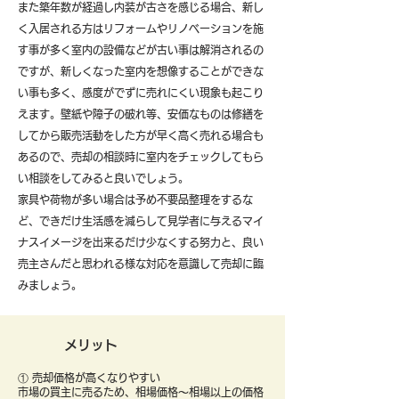
また築年数が経過し内装が古さを感じる場合、新し
く入居される方はリフォームやリノベーションを施
す事が多く室内の設備などが古い事は解消されるの
ですが、新しくなった室内を想像することができな
い事も多く、感度がでずに売れにくい現象も起こり
えます。壁紙や障子の破れ等、安価なものは修繕を
してから販売活動をした方が早く高く売れる場合も
あるので、売却の相談時に室内をチェックしてもら
い相談をしてみると良いでしょう。
​家具や荷物が多い場合は予め不要品整理をするな
ど、できだけ生活感を減らして見学者に与えるマイ
ナスイメージを出来るだけ少なくする努力と、良い
売主さんだと思われる様な対応を意識して売却に臨
みましょう。
メリット
① 売却価格が高くなりやすい
市場の買主に売るため、相場価格〜相場以上の価格