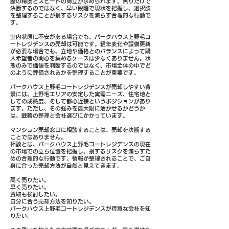
断の精度とスピードの両立が求められます。焦りだけで
決断するのではなく、早い段階で現状を把握し、選択肢
を整理することが損するリスクを減らす合理的な行動で
す。
室内状態に不安がある場合でも、パークハウス上野毛コ
ートレジデンスの売却は可能です。経年変化や設備更新
が必要な場合でも、立地や価格とのバランスによって購
入希望者の関心を集めるケースは少なくありません。状
態のみで価値を判断するのではなく、市場全体の中でど
のように評価されるかを整理することが重要です。
パークハウス上野毛コートレジデンスが売却しやすい背
景には、上野毛エリアの安定した実需ニーズ、住宅地と
しての成熟度、そして都心近接というポジションがあり
ます。ただし、その強みを最大限に活かせるかどうか
は、戦略の整理と会社選びにかかっています。
マンション売却窓口に相談することは、売却を決断する
ことではありません。
相談とは、パークハウス上野毛コートレジデンスの現在
の市場での立ち位置を把握し、損するリスクを減らすた
めの合理的な行動です。情報が整理されることで、ご自
身に合った売却方法が自然と見えてきます。
高く売りたい。
早く売りたい。
買取も検討したい。
自分に合う売却方法を知りたい。
パークハウス上野毛コートレジデンスが得意な会社を知
りたい。