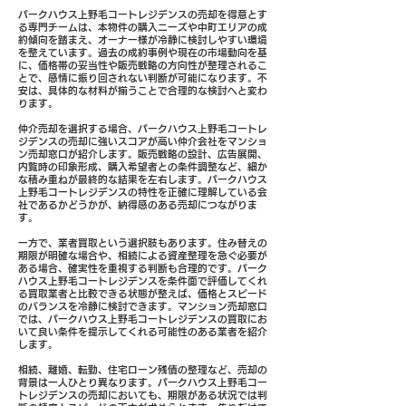
パークハウス上野毛コートレジデンスの売却を得意とす
る専門チームは、本物件の購入ニーズや中町エリアの成
約傾向を踏まえ、オーナー様が冷静に検討しやすい環境
を整えています。過去の成約事例や現在の市場動向を基
に、価格帯の妥当性や販売戦略の方向性が整理されるこ
とで、感情に振り回されない判断が可能になります。不
安は、具体的な材料が揃うことで合理的な検討へと変わ
ります。
仲介売却を選択する場合、パークハウス上野毛コートレ
ジデンスの売却に強いスコアが高い仲介会社をマンショ
ン売却窓口が紹介します。販売戦略の設計、広告展開、
内覧時の印象形成、購入希望者との条件調整など、細か
な積み重ねが最終的な結果を左右します。パークハウス
上野毛コートレジデンスの特性を正確に理解している会
社であるかどうかが、納得感のある売却につながりま
す。
一方で、業者買取という選択肢もあります。住み替えの
期限が明確な場合や、相続による資産整理を急ぐ必要が
ある場合、確実性を重視する判断も合理的です。パーク
ハウス上野毛コートレジデンスを条件面で評価してくれ
る買取業者と比較できる状態が整えば、価格とスピード
のバランスを冷静に検討できます。マンション売却窓口
では、パークハウス上野毛コートレジデンスの買取にお
いて良い条件を提示してくれる可能性のある業者を紹介
します。
相続、離婚、転勤、住宅ローン残債の整理など、売却の
背景は一人ひとり異なります。パークハウス上野毛コー
トレジデンスの売却においても、期限がある状況では判