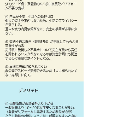
SEOワード例：残置物OK／ボロ家買取／リフォー
ム不要の売却
④ 内見が不要＝生活への負担ゼロ
個人の買主を案内しないため、生活のプライバシー
が守られる。
週末や夜の内見依頼がなく、売主の手間が非常に少
ない。
⑤ 契約不適合責任（瑕疵担保）が免除してもらえる
可能性がある
売却後に発覚した不具合について売主が後から責任
を問われるリスクがなくなるのは資金計画にも関連
するので重要なポイントとなる。
⑥ 周囲に売却が知られにくい
非公開でスピード売却できるため「人に知られたく
ない売却」に向く。
デメリット
① 売却価格が市場価格より下がる
一般販売より 10〜20%程度安くなることが多い。
（業者がリフォームし再販するため利益が必要）
ただし物件の状態によっては一般販売をするときに