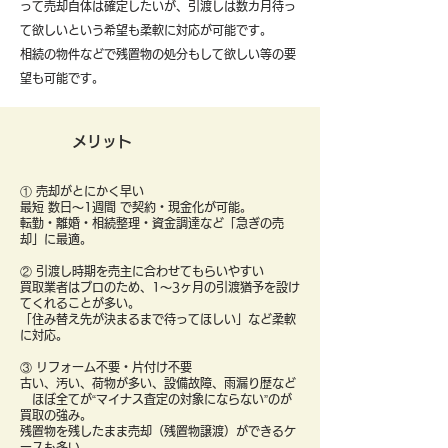
って売却自体は確定したいが、引渡しは数カ月待っ
て欲しいという希望も柔軟に対応が可能です。
​相続の物件などで残置物の処分もして欲しい等の要
望も可能です。
メリット
① 売却がとにかく早い
最短 数日〜1週間 で契約・現金化が可能。
転勤・離婚・相続整理・資金調達など「急ぎの売
却」に最適。
② 引渡し時期を売主に合わせてもらいやすい
買取業者はプロのため、1〜3ヶ月の引渡猶予を設け
てくれることが多い。
「住み替え先が決まるまで待ってほしい」など柔軟
に対応。
③ リフォーム不要・片付け不要
古い、汚い、荷物が多い、設備故障、雨漏り歴など
ほぼ全てが“マイナス査定の対象にならない”のが
買取の強み。
残置物を残したまま売却（残置物譲渡）ができるケ
ースも多い。