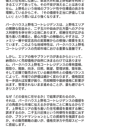
備えた住宅地に位置し、東急大井町線上野毛駅を利用で
きるエリアであっても、その不安が消えることはありま
せん。上野毛という地域のブランド性や住環境の良さを
理解しているからこそ、「その価値を正当に評価してほ
しい」という思いはより強くなります。
パークハウス上野毛コートレジデンスは、上野毛エリア
の閑静な街並みと、二子玉川や自由が丘方面へのアクセ
ス利便性を併せ持つ立地にあります。低層住宅が広がる
落ち着いた環境と、都心方面への移動のしやすさは、フ
ァミリー層や安定志向の実需層からの根強い需要を支え
ています。このような地域特性は、パークハウス上野毛
コートレジデンスの売却市場における重要な基盤です。
しかし、エリアの格やブランド力があるからといって、
納得のいく売却価格が自然に決まるわけではありませ
ん。パークハウス上野毛コートレジデンスの専有面積、
間取り、階数、向き、日照、眺望、管理状態、築年数、
そして近隣で販売されている競合物件との価格バランス
によって、市場での評価は細かく変わります。価格設定
を一歩誤れば反響が鈍り、売却期間や最終価格に影響が
出ます。整理されないまま進めることが、最も避けるべ
きリスクです。
なぜ「どの会社に任せるか」で結果が変わるのか。
それは、パークハウス上野毛コートレジデンスの価値を
どの角度から市場に伝えるかが会社ごとに異なるからで
す。上野毛エリアの落ち着いた住宅環境を重視する層に
訴求するのか、二子玉川近接という利便性を前面に出す
のか、ブランドマンションとしての資産性を強調するの
か。その販売戦略の違いが、価格交渉力や売却スピード
に直結します。