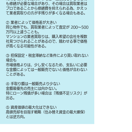
も修繕が必要な場合があり、その場合は買取業者は
プロであることから修繕費を抑えられる為、かえっ
て業者買取りの方が手残りが多くなる場合もある。
② 業者によって価格差が大きい
同じ物件でも、買取業者によって査定が 200〜500
万円以上違うことも。
マンションの業者買取りは、購入希望の会社を複数
社見つけられることがあるので、競わせる事で価格
が高くなる可能性がある。
③ 担保設定・税金滞納など条件により買い取れない
場合も
​市場価格よりは、少し安くなるため、支払いに必要
な金額によっては一般販売でないと価格が合わない
ことがある。
④ 手取り額は一般販売より少ない
金額最優先の売主には向かない。
特にローン残債が多い場合は「残債不足リスク」が
出る。
⑤ 資産価値の最大化はできない
高値売却を目指す戦略（住み替え資金の最大確保）
とは逆方向。