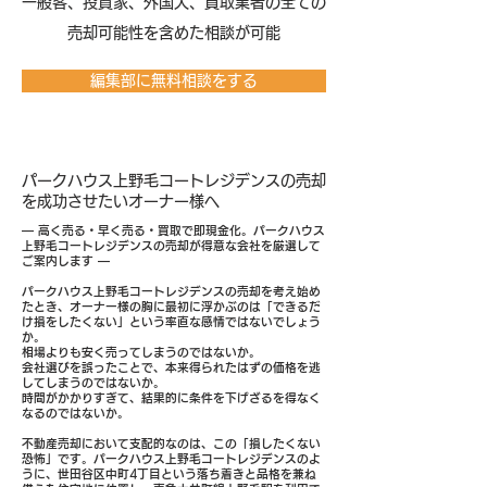
​一般客、投資家、外国人、買取業者の全ての
売却可能性を含めた相談が可能
編集部に無料相談をする
パークハウス上野毛コートレジデンスの売却
を成功させたいオーナー様へ
― 高く売る・早く売る・買取で即現金化。パークハウス
上野毛コートレジデンスの売却が得意な会社を厳選して
ご案内します ―
パークハウス上野毛コートレジデンスの売却を考え始め
たとき、オーナー様の胸に最初に浮かぶのは「できるだ
け損をしたくない」という率直な感情ではないでしょう
か。
相場よりも安く売ってしまうのではないか。
会社選びを誤ったことで、本来得られたはずの価格を逃
してしまうのではないか。
時間がかかりすぎて、結果的に条件を下げざるを得なく
なるのではないか。
不動産売却において支配的なのは、この「損したくない
恐怖」です。パークハウス上野毛コートレジデンスのよ
うに、世田谷区中町4丁目という落ち着きと品格を兼ね