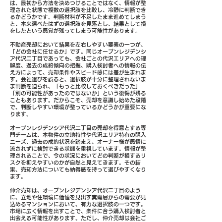
は、最初から方法を決めつけることではなく、情報が整
理された状態で複数の選択肢を比較し、冷静に判断でき
るかどうかです。判断材料が不足したまま進めてしまう
と、本来選べたはずの選択肢を見落とし、結果として損
をしたという感覚が残ってしまう可能性があります。
不動産売却において結果を左右しやすい要素の一つが、
「どの会社に任せるか」です。同じオープンレジデンシ
ア代沢二丁目であっても、会社ごとの代沢エリアへの理
解度、過去の成約傾向の把握、購入検討者への情報の伝
え方によって、売却条件やスピード感には差が生まれま
す。会社選びを誤ると、選択肢が十分に整理されないま
ま判断を迫られ、「もっと比較しておくべきだった」
「別の可能性があったのではないか」という後悔が残る
こともあります。だからこそ、売却を意識し始めた段階
で、判断しやすい環境が整っているかどうかが重要にな
ります。
オープンレジデンシア代沢二丁目の売却を得意とする専
門チームは、本物件の立地特性や代沢エリア特有の購入
ニーズ、過去の成約状況を踏まえ、オーナー様が感情に
流されずに検討できる状態を重視しています。情報が整
理されることで、今の状況においてどの判断が損するリ
スクを抑えやすいのかが自然と見えてきます。その結
果、売却方法についても納得感を持って選びやすくなり
ます。
仲介売却は、オープンレジデンシア代沢二丁目のよう
に、立地や住環境に価値を見出す実需層からの需要が見
込めるマンションにおいて、有力な選択肢の一つです。
市場に広く情報を出すことで、条件に合う購入検討者と
出会える可能性があります。ただし、仲介売却は会社ご