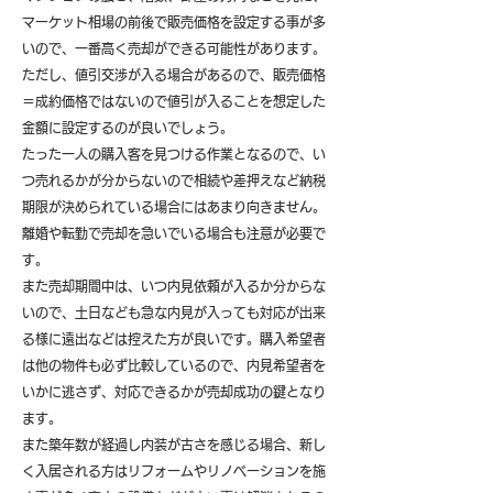
マーケット相場の前後で販売価格を設定する事が多
いので、一番高く売却ができる可能性があります。
ただし、値引交渉が入る場合があるので、販売価格
＝成約価格ではないので値引が入ることを想定した
金額に設定するのが良いでしょう。
たった一人の購入客を見つける作業となるので、い
つ売れるかが分からないので相続や差押えなど納税
期限が決められている場合にはあまり向きません。
離婚や転勤で売却を急いでいる場合も注意が必要で
す。
また売却期間中は、いつ内見依頼が入るか分からな
いので、土日なども急な内見が入っても対応が出来
る様に遠出などは控えた方が良いです。購入希望者
は他の物件も必ず比較しているので、内見希望者を
いかに逃さず、対応できるかが売却成功の鍵となり
ます。
また築年数が経過し内装が古さを感じる場合、新し
く入居される方はリフォームやリノベーションを施