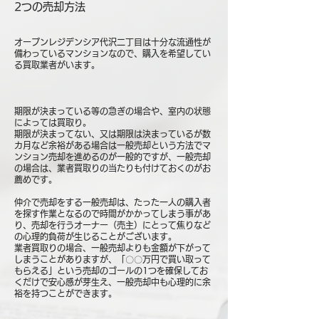
2つの売却方法
オープンレジデンシア代沢二丁目は十分な流通性が
備わっているマンションなので、購入を希望してい
る買取業者がいます。
期限が決まっている等の急ぎの場合や、室内の状態
によっては買取り。
期限が決まってない、又は期限は決まっているが数
カ月など余裕がある場合は一般売却という方法でマ
ンション売却を進めるのが一般的ですが、一般売却
の場合は、業者買取りの当たりも付けておくのがお
薦めです。
仲介で売却をする一般売却は、たった一人の購入者
を探す作業となるので時間がかかってしまう事があ
り、売却を行うオーナー（売主）にとって焦りなど
の心理的負荷が生じることがございます。
業者買取りの場合、一般売却よりも金額が下がって
しまうことがありますが、「〇〇万円で買い取って
もらえる」という売却のゴールの1つを確保してお
くだけで安心感が芽生え、一般売却中も心理的に余
裕を持つことができます。