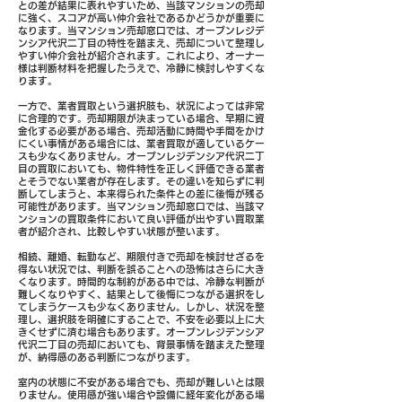
との差が結果に表れやすいため、当該マンションの売却
に強く、スコアが高い仲介会社であるかどうかが重要に
なります。当マンション売却窓口では、オープンレジデ
ンシア代沢二丁目の特性を踏まえ、売却について整理し
やすい仲介会社が紹介されます。これにより、オーナー
様は判断材料を把握したうえで、冷静に検討しやすくな
ります。
一方で、業者買取という選択肢も、状況によっては非常
に合理的です。売却期限が決まっている場合、早期に資
金化する必要がある場合、売却活動に時間や手間をかけ
にくい事情がある場合には、業者買取が適しているケー
スも少なくありません。オープンレジデンシア代沢二丁
目の買取においても、物件特性を正しく評価できる業者
とそうでない業者が存在します。その違いを知らずに判
断してしまうと、本来得られた条件との差に後悔が残る
可能性があります。当マンション売却窓口では、当該マ
ンションの買取条件において良い評価が出やすい買取業
者が紹介され、比較しやすい状態が整います。
相続、離婚、転勤など、期限付きで売却を検討せざるを
得ない状況では、判断を誤ることへの恐怖はさらに大き
くなります。時間的な制約がある中では、冷静な判断が
難しくなりやすく、結果として後悔につながる選択をし
てしまうケースも少なくありません。しかし、状況を整
理し、選択肢を明確にすることで、不安を必要以上に大
きくせずに済む場合もあります。オープンレジデンシア
代沢二丁目の売却においても、背景事情を踏まえた整理
が、納得感のある判断につながります。
室内の状態に不安がある場合でも、売却が難しいとは限
りません。使用感が強い場合や設備に経年変化がある場