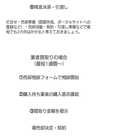
⑧​
残金決済・引渡し
打合せ・売却準備（図面作成、ポータルサイトへの
登録など）・売却活動・契約・引渡し準備などで最
短でも2カ月はかかると考えておきましょう。
業者買取りの場合
（​最短1週間～）
①
​売却相談フォームで相談開始
②
購入待ち業者の購入意志確認
③
買取り金額を提示
④
売却決定・契約