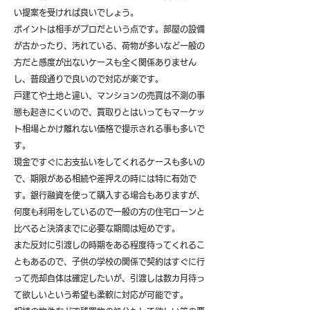
い提案を受ければ良いでしょう。
ポイントは相手がプロだという点です。部屋の設備
が古かったり、汚れている、荷物が多いなど一般の
方だと感度が出ないケースも全く関係ありません
し、普段通りで良いので対応が楽です。
戸建てや土地と違い、マンションの売買は不測の事
態も起きにくいので、買取りとはいってもマーケッ
ト相場とかけ離れない価格で提示される事も多いで
す。
現金ですぐにお支払いをしてくれるケースも多いの
で、期限がある相続や差押えの時には特に有効で
す。銀行融資を使って購入する場合もありますが、
何度も利用をしているので一般の方の住宅ローンと
比べると決済までに必要な期間は短めです。
また反対に引渡しの時期をある程度待ってくれるこ
ともあるので、子供の学校の関係で契約はすぐに行
って売却自体は確定したいが、引渡しは数カ月待っ
て欲しいという希望も柔軟に対応が可能です。