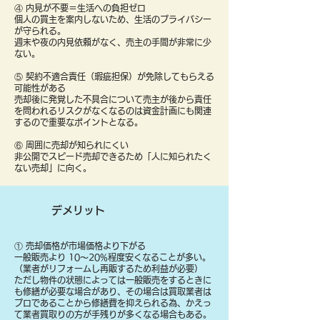
④ 内見が不要＝生活への負担ゼロ
個人の買主を案内しないため、生活のプライバシー
が守られる。
週末や夜の内見依頼がなく、売主の手間が非常に少
ない。
⑤ 契約不適合責任（瑕疵担保）が免除してもらえる
可能性がある
売却後に発覚した不具合について売主が後から責任
を問われるリスクがなくなるのは資金計画にも関連
するので重要なポイントとなる。
⑥ 周囲に売却が知られにくい
非公開でスピード売却できるため「人に知られたく
ない売却」に向く。
デメリット
① 売却価格が市場価格より下がる
一般販売より 10〜20%程度安くなることが多い。
（業者がリフォームし再販するため利益が必要）
ただし物件の状態によっては一般販売をするときに
も修繕が必要な場合があり、その場合は買取業者は
プロであることから修繕費を抑えられる為、かえっ
て業者買取りの方が手残りが多くなる場合もある。