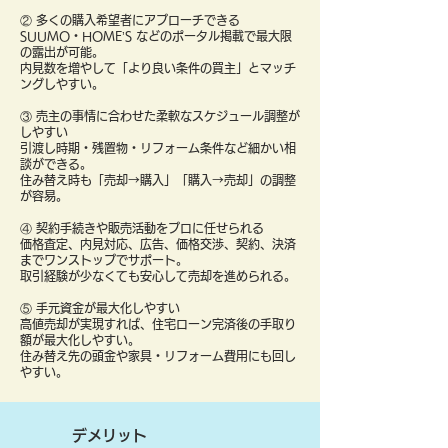
② 多くの購入希望者にアプローチできる
SUUMO・HOME’S などのポータル掲載で最大限
の露出が可能。
内見数を増やして「より良い条件の買主」とマッチ
ングしやすい。
③ 売主の事情に合わせた柔軟なスケジュール調整が
しやすい
引渡し時期・残置物・リフォーム条件など細かい相
談ができる。
住み替え時も「売却→購入」「購入→売却」の調整
が容易。
④ 契約手続きや販売活動をプロに任せられる
価格査定、内見対応、広告、価格交渉、契約、決済
までワンストップでサポート。
取引経験が少なくても安心して売却を進められる。
⑤ 手元資金が最大化しやすい
高値売却が実現すれば、住宅ローン完済後の手取り
額が最大化しやすい。
住み替え先の頭金や家具・リフォーム費用にも回し
やすい。
デメリット