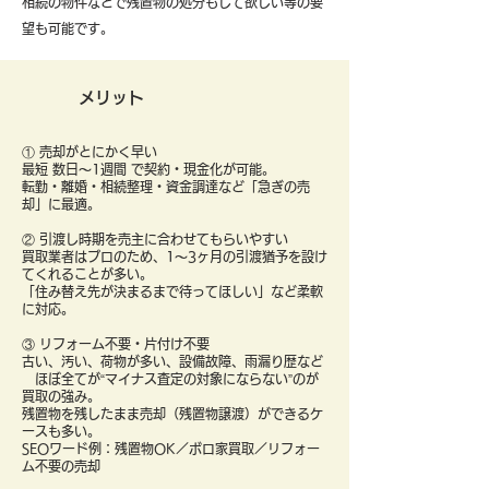
​相続の物件などで残置物の処分もして欲しい等の要
望も可能です。
メリット
① 売却がとにかく早い
最短 数日〜1週間 で契約・現金化が可能。
転勤・離婚・相続整理・資金調達など「急ぎの売
却」に最適。
② 引渡し時期を売主に合わせてもらいやすい
買取業者はプロのため、1〜3ヶ月の引渡猶予を設け
てくれることが多い。
「住み替え先が決まるまで待ってほしい」など柔軟
に対応。
③ リフォーム不要・片付け不要
古い、汚い、荷物が多い、設備故障、雨漏り歴など
ほぼ全てが“マイナス査定の対象にならない”のが
買取の強み。
残置物を残したまま売却（残置物譲渡）ができるケ
ースも多い。
SEOワード例：残置物OK／ボロ家買取／リフォー
ム不要の売却