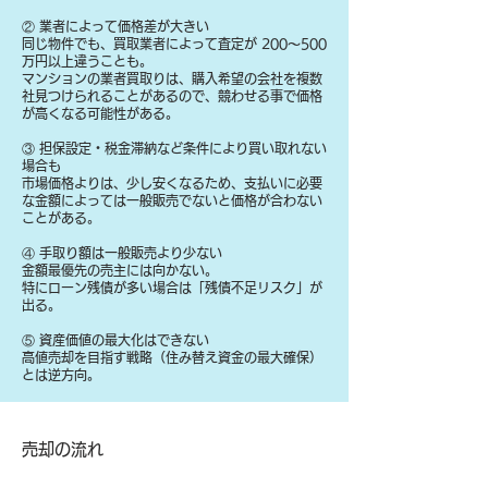
② 業者によって価格差が大きい
同じ物件でも、買取業者によって査定が 200〜500
万円以上違うことも。
マンションの業者買取りは、購入希望の会社を複数
社見つけられることがあるので、競わせる事で価格
が高くなる可能性がある。
③ 担保設定・税金滞納など条件により買い取れない
場合も
​市場価格よりは、少し安くなるため、支払いに必要
な金額によっては一般販売でないと価格が合わない
ことがある。
④ 手取り額は一般販売より少ない
金額最優先の売主には向かない。
特にローン残債が多い場合は「残債不足リスク」が
出る。
⑤ 資産価値の最大化はできない
高値売却を目指す戦略（住み替え資金の最大確保）
とは逆方向。
​売却の流れ