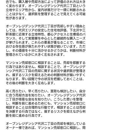
合でも、購入層や売却方法によって評価のされ方は大き
く変わります。オープンレジデンシア代沢二丁目という
立地やエリア性から、室内状態だけで一律に判断される
ことは少なく、選択肢を整理することで見えてくる可能
性があります。
オープンレジデンシア代沢二丁目が売却しやすい理由と
しては、代沢エリアの安定した住宅地評価、下北沢や三
軒茶屋に近接する立地特性、都心アクセスと住環境のバ
ランス、そして実需層を中心とした継続的な購入ニーズ
が挙げられます。これらの要素が重なることで、市場に
おける存在感が保たれやすい状態が続いています。ただ
し、その価値を十分に活かせるかどうかは、判断材料が
整理されているかに大きく左右されます。
マンション売却窓口に相談することは、売却を即断する
行為ではありません。相談することで、オープンレジデ
ンシア代沢二丁目の売却に関する状況や選択肢が整理さ
れ、損するリスクを抑えるための判断材料が揃いやすく
なります。早い段階で今の状況を把握しておくことは、
その後の判断を大きく左右します。
高く売りたい、早く売りたい、買取も検討したい、自分
に合う売却方法を知りたい、オープンレジデンシア代沢
二丁目が得意な会社を知りたい。こうした思いを整理
し、判断を前に進めるためにも、マンション売却窓口に
相談することは合理的な行動です。相談することは売却
を決断する行為ではなく、損するリスクを抑えながら判
断を前に進める行為です。
オープンレジデンシア代沢二丁目の売却を検討している
オーナー様であれば、マンション売却窓口に相談し、問