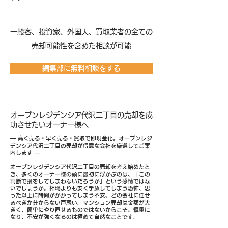
​一般客、投資家、外国人、買取業者の全ての
売却可能性を含めた相談が可能
編集部に無料相談をする
オープンレジデンシア代沢二丁目の売却を成
功させたいオーナー様へ
― 高く売る・早く売る・買取で即現金化。オープンレジ
デンシア代沢二丁目の売却が得意な会社を厳選してご案
内します ―
オープンレジデンシア代沢二丁目の売却を考え始めたと
き、多くのオーナー様の頭に最初に浮かぶのは、「この
判断で損をしてしまわないだろうか」という感情ではな
いでしょうか。相場よりも安く手放してしまう恐怖、思
った以上に時間がかかってしまう不安、どの会社に任せ
るべきか分からない戸惑い。マンション売却は金額が大
きく、簡単にやり直せるものではないからこそ、慎重に
なり、不安が強くなるのは極めて自然なことです。