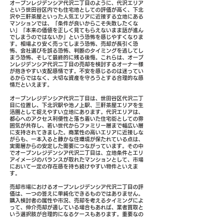
オープンレジデンシア代沢二丁目のように、代沢エリア
という世田谷区内でも住宅地としての評価が高く、下北
沢や三軒茶屋といった人気エリアに近接する立地にある
マンションでは、「条件が良いからこそ失敗したくな
い」「本来の価値を正しく見てもらえないまま話が進ん
でしまうのではないか」という恐怖を感じやすくなりま
す。相場より安く売ってしまう恐怖、売却が長引く恐
怖、会社選びを誤る恐怖、判断のタイミングを逃してし
まう恐怖、そして最終的に残る後悔。これらは、オープ
ンレジデンシア代沢二丁目の売却を検討するオーナー様
が抱きやすい支配感情です。不安を感じるのは迷ってい
るからではなく、大切な資産を守ろうとする合理的な感
情だといえます。
オープンレジデンシア代沢二丁目は、世田谷区代沢二丁
目に位置し、下北沢駅や池ノ上駅、三軒茶屋エリアを生
活圏として捉えやすい立地にあります。代沢エリアは、
都心へのアクセス利便性と落ち着いた住宅街としての雰
囲気が共存し、若い世代からファミリー層まで幅広い層
に支持されてきました。商業性の高いエリアに近接しな
がらも、一本入ると静かな住環境が保たれている点は、
実需層からの安定した需要につながっています。その中
でオープンレジデンシア代沢二丁目は、立地条件とエリ
アイメージのバランスが取れたマンションとして、市場
において一定の存在感を持ち続けやすい物件といえま
す。
売却市場におけるオープンレジデンシア代沢二丁目の評
価は、一つの答えに単純化できるものではありません。
購入検討者の属性や市況、売却を考えるタイミングによ
って、仲介売却が適している場合もあれば、業者買取と
いう選択肢が合理的になるケースもあります。重要なの