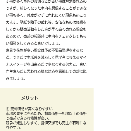
す事が多く室内の設備などが古い事は解消されるの
ですが、新しくなった室内を想像することができな
い事も多く、感度がでずに売れにくい現象も起こり
えます。壁紙や障子の破れ等、安価なものは修繕を
してから販売活動をした方が早く高く売れる場合も
あるので、売却の相談時に室内をチェックしてもら
い相談をしてみると良いでしょう。
​家具や荷物が多い場合は予め不要品整理をするな
ど、できだけ生活感を減らして見学者に与えるマイ
ナスイメージを出来るだけ少なくする努力と、良い
売主さんだと思われる様な対応を意識して売却に臨
みましょう。
メリット
① 売却価格が高くなりやすい
市場の買主に売るため、相場価格〜相場以上の価格
で売却できる可能性が高い。
競争が発生しやすく、指値交渉でも売主が有利にな
りやすい。