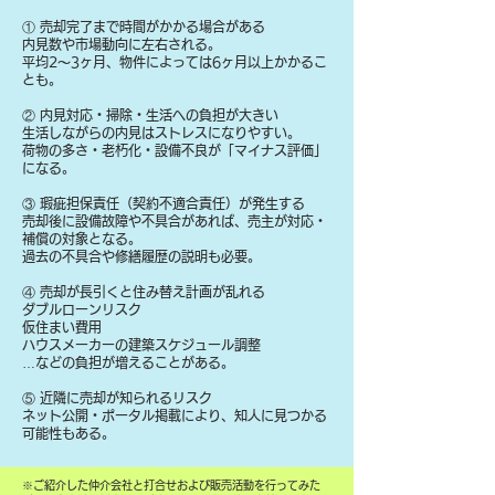
① 売却完了まで時間がかかる場合がある
内見数や市場動向に左右される。
平均2〜3ヶ月、物件によっては6ヶ月以上かかるこ
とも。
② 内見対応・掃除・生活への負担が大きい
生活しながらの内見はストレスになりやすい。
荷物の多さ・老朽化・設備不良が「マイナス評価」
になる。
③ 瑕疵担保責任（契約不適合責任）が発生する
売却後に設備故障や不具合があれば、売主が対応・
補償の対象となる。
過去の不具合や修繕履歴の説明も必要。
④ 売却が長引くと住み替え計画が乱れる
ダブルローンリスク
仮住まい費用
ハウスメーカーの建築スケジュール調整
…などの負担が増えることがある。
⑤ 近隣に売却が知られるリスク
ネット公開・ポータル掲載により、知人に見つかる
可能性もある。
​※ご紹介した仲介会社と打合せおよび販売活動を行ってみた