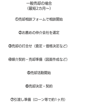
一般売却の場合
​（最短2カ月～）
①
​売却相談フォームで相談開始
②
お薦めの仲介会社を選定
③
売却の打合せ（査定・価格決定など）
④
媒介契約・売却準備（図面作成など）
⑤
売却活動開始
⑥
売却決定・契約
⑦
引渡し準備（ローン等で約1ヶ月）