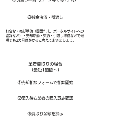
⑧​
残金決済・引渡し
打合せ・売却準備（図面作成、ポータルサイトへの
登録など）・売却活動・契約・引渡し準備などで最
短でも2カ月はかかると考えておきましょう。
業者買取りの場合
（​最短1週間～）
①
​売却相談フォームで相談開始
②
購入待ち業者の購入意志確認
③
買取り金額を提示