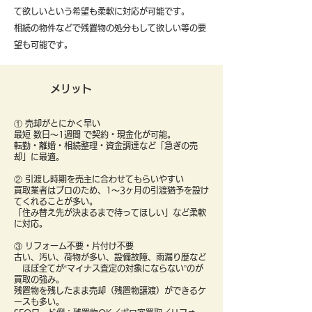
て欲しいという希望も柔軟に対応が可能です。
​相続の物件などで残置物の処分もして欲しい等の要
望も可能です。
メリット
① 売却がとにかく早い
最短 数日〜1週間 で契約・現金化が可能。
転勤・離婚・相続整理・資金調達など「急ぎの売
却」に最適。
② 引渡し時期を売主に合わせてもらいやすい
買取業者はプロのため、1〜3ヶ月の引渡猶予を設け
てくれることが多い。
「住み替え先が決まるまで待ってほしい」など柔軟
に対応。
③ リフォーム不要・片付け不要
古い、汚い、荷物が多い、設備故障、雨漏り歴など
ほぼ全てが“マイナス査定の対象にならない”のが
買取の強み。
残置物を残したまま売却（残置物譲渡）ができるケ
ースも多い。