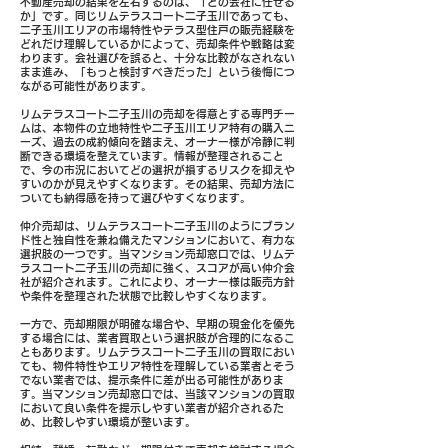
不動産売却の結果を左右するのは、「どの会社に任せる
か」です。同じリムテラスコート二子玉川であっても、
二子玉川エリアの市場特性やテラス型住戸の販売経験を
どれだけ理解しているかによって、売却条件や戦略は変
わります。会社選びを誤ると、十分な比較がなされない
まま進み、「もっと検討すべきだった」という後悔につ
ながる可能性があります。
リムテラスコート二子玉川の売却を得意とする専門チー
ムは、本物件の立地特性や二子玉川エリア特有の購入ニ
ーズ、過去の成約傾向を踏まえ、オーナー様が冷静に判
断できる環境を整えています。情報が整理されること
で、今の市況においてどの選択が損するリスクを抑えや
すいのかが見えやすくなります。その結果、売却方法に
ついても納得感を持って選びやすくなります。
仲介売却は、リムテラスコート二子玉川のようにブラン
ド性と独自性を兼ね備えたマンションにおいて、有力な
選択肢の一つです。当マンション売却窓口では、リムテ
ラスコート二子玉川の売却に強く、スコアが高い仲介会
社が紹介されます。これにより、オーナー様は販売方針
や条件を整理された状態で比較しやすくなります。
一方で、売却期限が明確な場合や、早期の現金化を優先
する場合には、業者買取という選択肢が合理的になるこ
ともあります。リムテラスコート二子玉川の買取におい
ても、物件特性やエリア特性を理解している業者とそう
でない業者では、提示条件に差が出る可能性がありま
す。当マンション売却窓口では、当該マンションの買取
において良い条件を提示しやすい業者が紹介されるた
め、比較しやすい環境が整います。