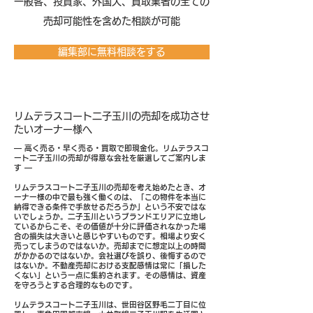
​一般客、投資家、外国人、買取業者の全ての
売却可能性を含めた相談が可能
編集部に無料相談をする
リムテラスコート二子玉川の売却を成功させ
たいオーナー様へ
― 高く売る・早く売る・買取で即現金化。リムテラスコ
ート二子玉川の売却が得意な会社を厳選してご案内しま
す ―
リムテラスコート二子玉川の売却を考え始めたとき、オ
ーナー様の中で最も強く働くのは、「この物件を本当に
納得できる条件で手放せるだろうか」という不安ではな
いでしょうか。二子玉川というブランドエリアに立地し
ているからこそ、その価値が十分に評価されなかった場
合の損失は大きいと感じやすいものです。相場より安く
売ってしまうのではないか。売却までに想定以上の時間
がかかるのではないか。会社選びを誤り、後悔するので
はないか。不動産売却における支配感情は常に「損した
くない」という一点に集約されます。その感情は、資産
を守ろうとする合理的なものです。
リムテラスコート二子玉川は、世田谷区野毛二丁目に位