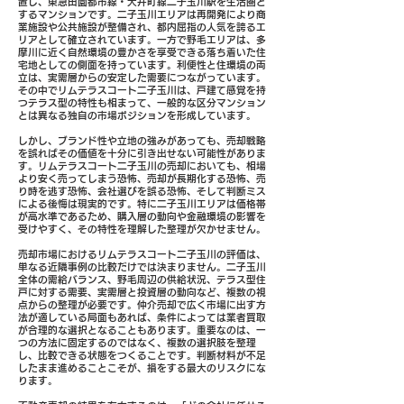
置し、東急田園都市線・大井町線二子玉川駅を生活圏と
するマンションです。二子玉川エリアは再開発により商
業施設や公共施設が整備され、都内屈指の人気を誇るエ
リアとして確立されています。一方で野毛エリアは、多
摩川に近く自然環境の豊かさを享受できる落ち着いた住
宅地としての側面を持っています。利便性と住環境の両
立は、実需層からの安定した需要につながっています。
その中でリムテラスコート二子玉川は、戸建て感覚を持
つテラス型の特性も相まって、一般的な区分マンション
とは異なる独自の市場ポジションを形成しています。
しかし、ブランド性や立地の強みがあっても、売却戦略
を誤ればその価値を十分に引き出せない可能性がありま
す。リムテラスコート二子玉川の売却においても、相場
より安く売ってしまう恐怖、売却が長期化する恐怖、売
り時を逃す恐怖、会社選びを誤る恐怖、そして判断ミス
による後悔は現実的です。特に二子玉川エリアは価格帯
が高水準であるため、購入層の動向や金融環境の影響を
受けやすく、その特性を理解した整理が欠かせません。
売却市場におけるリムテラスコート二子玉川の評価は、
単なる近隣事例の比較だけでは決まりません。二子玉川
全体の需給バランス、野毛周辺の供給状況、テラス型住
戸に対する需要、実需層と投資層の動向など、複数の視
点からの整理が必要です。仲介売却で広く市場に出す方
法が適している局面もあれば、条件によっては業者買取
が合理的な選択となることもあります。重要なのは、一
つの方法に固定するのではなく、複数の選択肢を整理
し、比較できる状態をつくることです。判断材料が不足
したまま進めることこそが、損をする最大のリスクにな
ります。