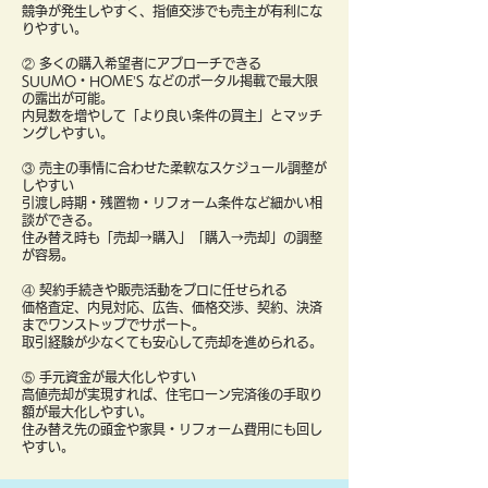
競争が発生しやすく、指値交渉でも売主が有利にな
りやすい。
② 多くの購入希望者にアプローチできる
SUUMO・HOME’S などのポータル掲載で最大限
の露出が可能。
内見数を増やして「より良い条件の買主」とマッチ
ングしやすい。
③ 売主の事情に合わせた柔軟なスケジュール調整が
しやすい
引渡し時期・残置物・リフォーム条件など細かい相
談ができる。
住み替え時も「売却→購入」「購入→売却」の調整
が容易。
④ 契約手続きや販売活動をプロに任せられる
価格査定、内見対応、広告、価格交渉、契約、決済
までワンストップでサポート。
取引経験が少なくても安心して売却を進められる。
⑤ 手元資金が最大化しやすい
高値売却が実現すれば、住宅ローン完済後の手取り
額が最大化しやすい。
住み替え先の頭金や家具・リフォーム費用にも回し
やすい。