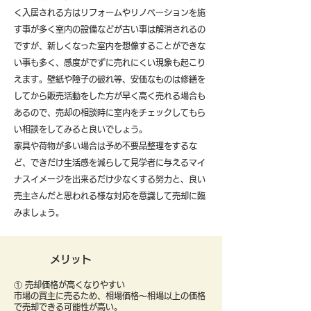
く入居される方はリフォームやリノベーションを施
す事が多く室内の設備などが古い事は解消されるの
ですが、新しくなった室内を想像することができな
い事も多く、感度がでずに売れにくい現象も起こり
えます。壁紙や障子の破れ等、安価なものは修繕を
してから販売活動をした方が早く高く売れる場合も
あるので、売却の相談時に室内をチェックしてもら
い相談をしてみると良いでしょう。
​家具や荷物が多い場合は予め不要品整理をするな
ど、できだけ生活感を減らして見学者に与えるマイ
ナスイメージを出来るだけ少なくする努力と、良い
売主さんだと思われる様な対応を意識して売却に臨
みましょう。
メリット
① 売却価格が高くなりやすい
市場の買主に売るため、相場価格〜相場以上の価格
で売却できる可能性が高い。