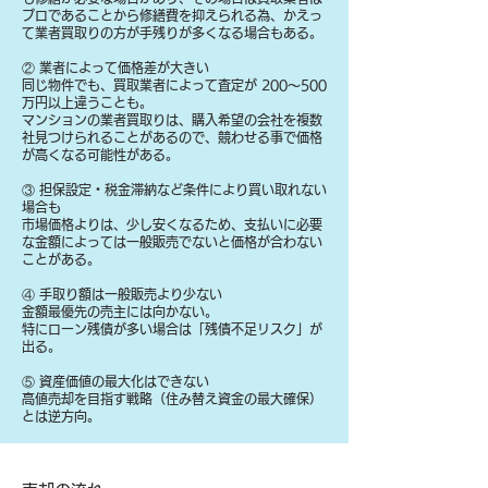
プロであることから修繕費を抑えられる為、かえっ
て業者買取りの方が手残りが多くなる場合もある。
② 業者によって価格差が大きい
同じ物件でも、買取業者によって査定が 200〜500
万円以上違うことも。
マンションの業者買取りは、購入希望の会社を複数
社見つけられることがあるので、競わせる事で価格
が高くなる可能性がある。
③ 担保設定・税金滞納など条件により買い取れない
場合も
​市場価格よりは、少し安くなるため、支払いに必要
な金額によっては一般販売でないと価格が合わない
ことがある。
④ 手取り額は一般販売より少ない
金額最優先の売主には向かない。
特にローン残債が多い場合は「残債不足リスク」が
出る。
⑤ 資産価値の最大化はできない
高値売却を目指す戦略（住み替え資金の最大確保）
とは逆方向。