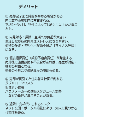
デメリット
① 売却完了まで時間がかかる場合がある
内見数や市場動向に左右される。
平均2〜3ヶ月、物件によっては6ヶ月以上かかるこ
とも。
② 内見対応・掃除・生活への負担が大きい
生活しながらの内見はストレスになりやすい。
荷物の多さ・老朽化・設備不良が「マイナス評価」
になる。
③ 瑕疵担保責任（契約不適合責任）が発生する
売却後に設備故障や不具合があれば、売主が対応・
補償の対象となる。
過去の不具合や修繕履歴の説明も必要。
④ 売却が長引くと住み替え計画が乱れる
ダブルローンリスク
仮住まい費用
ハウスメーカーの建築スケジュール調整
…などの負担が増えることがある。
⑤ 近隣に売却が知られるリスク
ネット公開・ポータル掲載により、知人に見つかる
可能性もある。