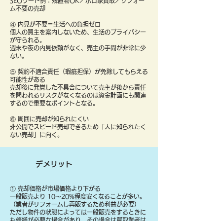
SEOワード例：残置物OK／ボロ家買取／リフォー
ム不要の売却
④ 内見が不要＝生活への負担ゼロ
個人の買主を案内しないため、生活のプライバシー
が守られる。
週末や夜の内見依頼がなく、売主の手間が非常に少
ない。
⑤ 契約不適合責任（瑕疵担保）が免除してもらえる
可能性がある
売却後に発覚した不具合について売主が後から責任
を問われるリスクがなくなるのは資金計画にも関連
するので重要なポイントとなる。
⑥ 周囲に売却が知られにくい
非公開でスピード売却できるため「人に知られたく
ない売却」に向く。
デメリット
① 売却価格が市場価格より下がる
一般販売より 10〜20%程度安くなることが多い。
（業者がリフォームし再販するため利益が必要）
ただし物件の状態によっては一般販売をするときに
も修繕が必要な場合があり、その場合は買取業者は