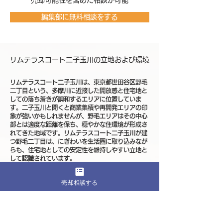
売却可能性を含めた相談が可能
編集部に無料相談をする
リムテラスコート二子玉川の立地および環境
リムテラスコート二子玉川は、東京都世田谷区野毛
二丁目という、多摩川に近接した開放感と住宅地と
しての落ち着きが調和するエリアに位置していま
す。二子玉川と聞くと商業集積や再開発エリアの印
象が強いかもしれませんが、野毛エリアはその中心
部とは適度な距離を保ち、穏やかな住環境が形成さ
れてきた地域です。リムテラスコート二子玉川が建
つ野毛二丁目は、にぎわいを生活圏に取り込みなが
らも、住宅地としての安定性を維持しやすい立地と
して認識されています。
利用が想定される駅としては、東急田園都市線およ
売却相談する
び大井町線の二子玉川駅が生活圏に入り、渋谷方面
や都心主要エリアへのアクセスを比較的分かりやす
く描ける点が特徴です。田園都市線は都心と郊外住
宅地を結ぶ基幹路線として支持されており、通勤や
通学といった日常動線を組み立てやすい環境が整っ