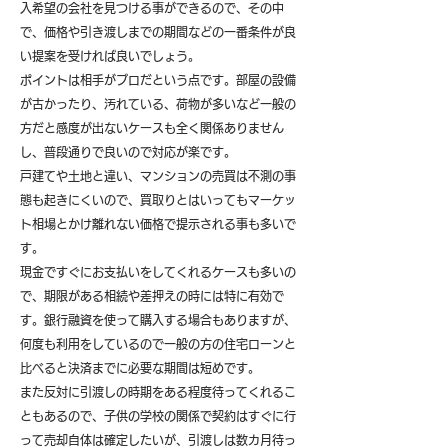
入希望の会社を見つける事ができるので、その中
で、価格や引き渡しまでの期間などの一番条件が良
い提案を受ければ良いでしょう。
ポイントは相手がプロだという点です。部屋の設備
が古かったり、汚れている、荷物が多いなど一般の
方だと感度が出ないケースも全く関係ありません
し、普段通りで良いので対応が楽です。
戸建てや土地と違い、マンションの売買は不測の事
態も起きにくいので、買取りとはいってもマーケッ
ト相場とかけ離れない価格で提示される事も多いで
す。
現金ですぐにお支払いをしてくれるケースも多いの
で、期限がある相続や差押えの時には特に有効で
す。銀行融資を使って購入する場合もありますが、
何度も利用をしているので一般の方の住宅ローンと
比べると決済までに必要な期間は短めです。
また反対に引渡しの時期をある程度待ってくれるこ
ともあるので、子供の学校の関係で契約はすぐに行
って売却自体は確定したいが、引渡しは数カ月待っ