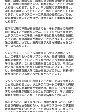
相続、離婚、転勤など、期限付きで売却を検討する場合
には、時間的制約がある分、判断を誤ることへの恐怖は
より強くなります。しかし、早い段階で状況を整理し、
選択肢を明確にしておくことで、焦りに流されにくくな
ります。リムテラスコート二子玉川の売却においても、
背景事情を踏まえた整理が、後悔を減らす重要な要素と
なります。
室内の状態に不安がある場合でも、それが直ちに売却不
利に直結するとは限りません。二子玉川という立地やリ
ムテラスコート二子玉川の住戸特性に魅力を感じる層に
とっては、評価の視点が異なることもあります。売却方
法の選択によっては、室内状態が大きな障壁とならない
ケースもあります。
リムテラスコート二子玉川が売却しやすい理由として
は、二子玉川という高いブランド力、交通利便性、自然
環境の豊かさ、そしてテラス型住戸という差別化要素が
挙げられます。これらの要素が重なることで、市場にお
ける存在感が保たれやすい状態が続いています。ただ
し、その価値を最大限に活かせるかどうかは、判断材料
が整理されているかどうかにかかっています。
マンション売却窓口に相談することは、売却を即断する
ことではありません。リムテラスコート二子玉川の売却
に関する状況や選択肢が整理され、損するリスクを減ら
すための情報が明確になることが目的です。早い段階で
現状を把握することが、その後の結果を左右します。
高く売りたい、早く売りたい、買取も検討したい、自分
に合う売却方法を知りたい、リムテラスコート二子玉川
が得意な会社を知りたい。その思いを整理し、損したく