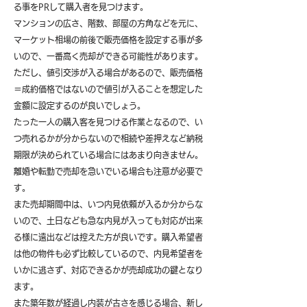
る事をPRして購入者を見つけます。
マンションの広さ、階数、部屋の方角などを元に、
マーケット相場の前後で販売価格を設定する事が多
いので、一番高く売却ができる可能性があります。
ただし、値引交渉が入る場合があるので、販売価格
＝成約価格ではないので値引が入ることを想定した
金額に設定するのが良いでしょう。
たった一人の購入客を見つける作業となるので、い
つ売れるかが分からないので相続や差押えなど納税
期限が決められている場合にはあまり向きません。
離婚や転勤で売却を急いでいる場合も注意が必要で
す。
また売却期間中は、いつ内見依頼が入るか分からな
いので、土日なども急な内見が入っても対応が出来
る様に遠出などは控えた方が良いです。購入希望者
は他の物件も必ず比較しているので、内見希望者を
いかに逃さず、対応できるかが売却成功の鍵となり
ます。
また築年数が経過し内装が古さを感じる場合、新し