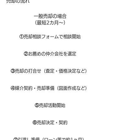
​売却の流れ
一般売却の場合
​（最短2カ月～）
①
​売却相談フォームで相談開始
②
お薦めの仲介会社を選定
③
売却の打合せ（査定・価格決定など）
④
媒介契約・売却準備（図面作成など）
⑤
売却活動開始
⑥
売却決定・契約
⑦
引渡し準備（ローン等で約1ヶ月）