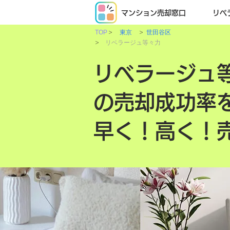
マンション売却窓口
リベ
>
>
TOP
東京
世田谷区
>
リベラージュ等々力
リベラージュ
の売却成功率
早く！高く！