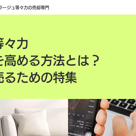
ラージュ等々力の売却専門
等々力
を高める方法とは？
売るための特集