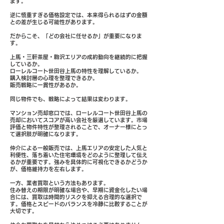
ます。
逆に慎重すぎる価格設定では、本来得られるはずの金額
との差が生じる可能性があります。
だからこそ、「どの会社に任せるか」が重要になりま
す。
上馬・三軒茶屋・駒沢エリアの成約動向を継続的に把握
しているか。
ローレルコート世田谷上馬の特性を理解しているか。
購入検討層の心理を整理できるか。
販売戦略に一貫性があるか。
同じ物件でも、戦略によって結果は変わります。
マンション売却窓口では、ローレルコート世田谷上馬の
売却においてスコアが高い会社を厳選しています。市場
評価と物件特性が整理されることで、オーナー様にとっ
て選択肢が明確になります。
仲介による一般販売では、上馬エリアの安定した人気と
利便性、落ち着いた住宅環境をどのように整理して伝え
るかが重要です。強みを具体的に可視化できるかどうか
が、価格維持力を左右します。
一方、業者買取という方法もあります。
住み替えの期限が明確な場合や、早期に資金化したい場
合には、買取は時間的リスクを抑える合理的な選択で
す。価格とスピードのバランスを冷静に比較することが
大切です。