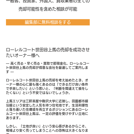
​一般客、投資家、外国人、買取業者の全ての
売却可能性を含めた相談が可能
編集部に無料相談をする
ローレルコート世田谷上馬の売却を成功させ
たいオーナー様へ
― 高く売る・早く売る・買取で即現金化。ローレルコー
ト世田谷上馬の売却が得意な会社を厳選してご案内しま
す ―
ローレルコート世田谷上馬の売却を考え始めたとき、オ
ーナー様の心に最も強くあるのは「できるだけ良い条件
で手放したい」という思いと、「判断を間違えて損をし
たくない」という不安ではないでしょうか。
上馬エリアは三軒茶屋や駒沢大学に近接し、田園都市線
沿線という安定した人気を持つ住宅地です。生活利便性
と落ち着いた住環境を両立するポジションにあるローレ
ルコート世田谷上馬は、一定の評価を受けやすい立地に
あります。
しかし、「立地が良い」という安心感があるからこそ、
相場より安く売ってしまうことへの恐怖は大きくなりま