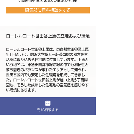
売却可能性を含めた相談が可能
編集部に無料相談をする
ローレルコート世田谷上馬の立地および環境
ローレルコート世田谷上馬は、東京都世田谷区上馬
5丁目という、駒沢大学駅と三軒茶屋駅の双方を生
活圏に取り込める住宅地に位置しています。上馬と
いう地名は、東急田園都市線沿線の中でも利便性と
落ち着きのバランスが取れたエリアとして知られ、
世田谷区内でも安定した住環境を形成してきまし
た。ローレルコート世田谷上馬が建つ上馬5丁目周
辺も、そうした成熟した住宅地の空気感を感じやす
い環境にあります。
最寄りとなる東急田園都市線の駒沢大学駅や三軒茶
屋駅は、渋谷方面へのアクセスが良好で、都心主要
売却相談する
エリアとの距離感を具体的に描きやすい路線です。
田園都市線沿線は通勤・通学需要が安定しており、
住宅地としての人気が継続しやすい特性がありま
す。ローレルコート世田谷上馬は、こうした交通利
便性を日常生活の中で自然に活かしやすい立地にあ