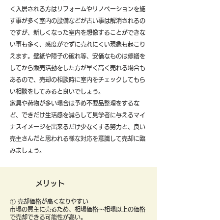
く入居される方はリフォームやリノベーションを施
す事が多く室内の設備などが古い事は解消されるの
ですが、新しくなった室内を想像することができな
い事も多く、感度がでずに売れにくい現象も起こり
えます。壁紙や障子の破れ等、安価なものは修繕を
してから販売活動をした方が早く高く売れる場合も
あるので、売却の相談時に室内をチェックしてもら
い相談をしてみると良いでしょう。
​家具や荷物が多い場合は予め不要品整理をするな
ど、できだけ生活感を減らして見学者に与えるマイ
ナスイメージを出来るだけ少なくする努力と、良い
売主さんだと思われる様な対応を意識して売却に臨
みましょう。
メリット
① 売却価格が高くなりやすい
市場の買主に売るため、相場価格〜相場以上の価格
で売却できる可能性が高い。