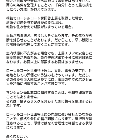
仲介か買取かを最初から決めつける必要はありません。
両方の条件を整理することで、「自分にとって最も損を
しにくい方法」が見えてきます。
相続でローレルコート世田谷上馬を取得した場合。
離婚や財産分与で整理が必要な場合。
転勤や住み替えで期限が決まっている場合。
事情があるほど、焦りは大きくなります。その焦りが判
断を鈍らせることがあります。だからこそ、早い段階で
市場評価を把握しておくことが重要です。
室内状態に不安がある場合でも、上馬エリアの安定した
需要背景があるため、条件整理次第で十分に検討対象に
なります。必要以上に悲観する必要はありません。
ローレルコート世田谷上馬は、立地、需要の安定性、住
宅地としての評価という強みを持っています。ただし、
その強みを最大限に活かすには、市場の中でのポジショ
ンを冷静に把握することが不可欠です。
マンション売却窓口に相談することは、売却を即決する
ことではありません。
それは「損するリスクを減らすために情報を整理する行
為」です。
ローレルコート世田谷上馬の売却に強い会社とつながる
ことで、価格や条件の幅が明確になります。選択肢が整
理されることで、感情ではなく合理性で判断できる状態
になります。
高く売りたい。