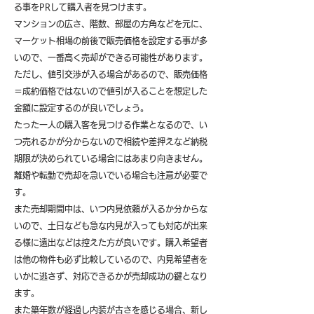
る事をPRして購入者を見つけます。
マンションの広さ、階数、部屋の方角などを元に、
マーケット相場の前後で販売価格を設定する事が多
いので、一番高く売却ができる可能性があります。
ただし、値引交渉が入る場合があるので、販売価格
＝成約価格ではないので値引が入ることを想定した
金額に設定するのが良いでしょう。
たった一人の購入客を見つける作業となるので、い
つ売れるかが分からないので相続や差押えなど納税
期限が決められている場合にはあまり向きません。
離婚や転勤で売却を急いでいる場合も注意が必要で
す。
また売却期間中は、いつ内見依頼が入るか分からな
いので、土日なども急な内見が入っても対応が出来
る様に遠出などは控えた方が良いです。購入希望者
は他の物件も必ず比較しているので、内見希望者を
いかに逃さず、対応できるかが売却成功の鍵となり
ます。
また築年数が経過し内装が古さを感じる場合、新し