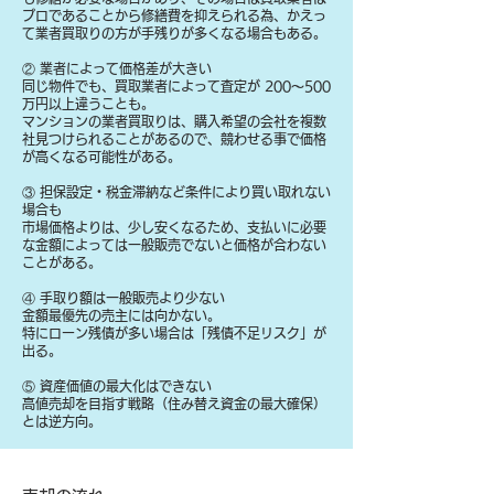
プロであることから修繕費を抑えられる為、かえっ
て業者買取りの方が手残りが多くなる場合もある。
② 業者によって価格差が大きい
同じ物件でも、買取業者によって査定が 200〜500
万円以上違うことも。
マンションの業者買取りは、購入希望の会社を複数
社見つけられることがあるので、競わせる事で価格
が高くなる可能性がある。
③ 担保設定・税金滞納など条件により買い取れない
場合も
​市場価格よりは、少し安くなるため、支払いに必要
な金額によっては一般販売でないと価格が合わない
ことがある。
④ 手取り額は一般販売より少ない
金額最優先の売主には向かない。
特にローン残債が多い場合は「残債不足リスク」が
出る。
⑤ 資産価値の最大化はできない
高値売却を目指す戦略（住み替え資金の最大確保）
とは逆方向。