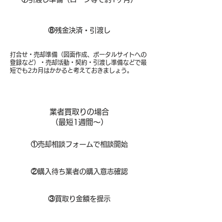
⑧​
残金決済・引渡し
打合せ・売却準備（図面作成、ポータルサイトへの
登録など）・売却活動・契約・引渡し準備などで最
短でも2カ月はかかると考えておきましょう。
業者買取りの場合
（​最短1週間～）
①
​売却相談フォームで相談開始
②
購入待ち業者の購入意志確認
③
買取り金額を提示