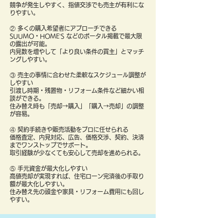
競争が発生しやすく、指値交渉でも売主が有利にな
りやすい。
② 多くの購入希望者にアプローチできる
SUUMO・HOME’S などのポータル掲載で最大限
の露出が可能。
内見数を増やして「より良い条件の買主」とマッチ
ングしやすい。
③ 売主の事情に合わせた柔軟なスケジュール調整が
しやすい
引渡し時期・残置物・リフォーム条件など細かい相
談ができる。
住み替え時も「売却→購入」「購入→売却」の調整
が容易。
④ 契約手続きや販売活動をプロに任せられる
価格査定、内見対応、広告、価格交渉、契約、決済
までワンストップでサポート。
取引経験が少なくても安心して売却を進められる。
⑤ 手元資金が最大化しやすい
高値売却が実現すれば、住宅ローン完済後の手取り
額が最大化しやすい。
住み替え先の頭金や家具・リフォーム費用にも回し
やすい。