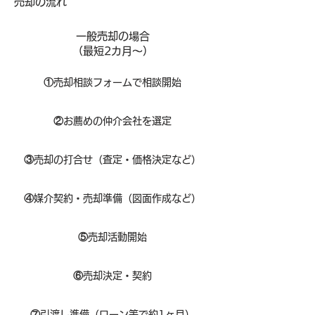
​売却の流れ
一般売却の場合
​（最短2カ月～）
①
​売却相談フォームで相談開始
②
お薦めの仲介会社を選定
③
売却の打合せ（査定・価格決定など）
④
媒介契約・売却準備（図面作成など）
⑤
売却活動開始
⑥
売却決定・契約
⑦
引渡し準備（ローン等で約1ヶ月）