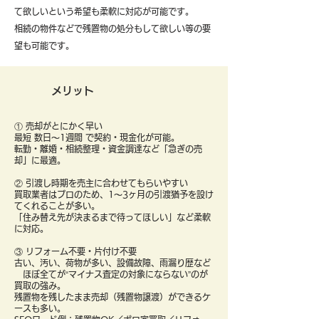
て欲しいという希望も柔軟に対応が可能です。
​相続の物件などで残置物の処分もして欲しい等の要
望も可能です。
メリット
① 売却がとにかく早い
最短 数日〜1週間 で契約・現金化が可能。
転勤・離婚・相続整理・資金調達など「急ぎの売
却」に最適。
② 引渡し時期を売主に合わせてもらいやすい
買取業者はプロのため、1〜3ヶ月の引渡猶予を設け
てくれることが多い。
「住み替え先が決まるまで待ってほしい」など柔軟
に対応。
③ リフォーム不要・片付け不要
古い、汚い、荷物が多い、設備故障、雨漏り歴など
ほぼ全てが“マイナス査定の対象にならない”のが
買取の強み。
残置物を残したまま売却（残置物譲渡）ができるケ
ースも多い。