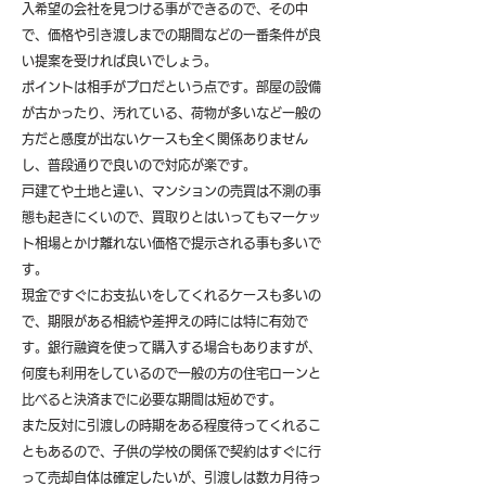
入希望の会社を見つける事ができるので、その中
で、価格や引き渡しまでの期間などの一番条件が良
い提案を受ければ良いでしょう。
ポイントは相手がプロだという点です。部屋の設備
が古かったり、汚れている、荷物が多いなど一般の
方だと感度が出ないケースも全く関係ありません
し、普段通りで良いので対応が楽です。
戸建てや土地と違い、マンションの売買は不測の事
態も起きにくいので、買取りとはいってもマーケッ
ト相場とかけ離れない価格で提示される事も多いで
す。
現金ですぐにお支払いをしてくれるケースも多いの
で、期限がある相続や差押えの時には特に有効で
す。銀行融資を使って購入する場合もありますが、
何度も利用をしているので一般の方の住宅ローンと
比べると決済までに必要な期間は短めです。
また反対に引渡しの時期をある程度待ってくれるこ
ともあるので、子供の学校の関係で契約はすぐに行
って売却自体は確定したいが、引渡しは数カ月待っ