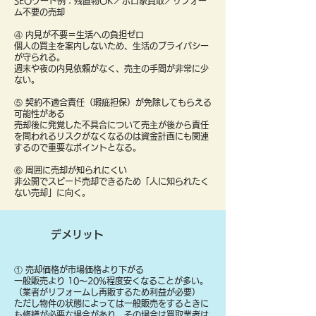
SEOワード例：残置物OK／ボロ家買取／リフォー
ム不要の売却
④ 内見が不要＝生活への負担ゼロ
個人の買主を案内しないため、生活のプライバシー
が守られる。
週末や夜の内見依頼がなく、売主の手間が非常に少
ない。
⑤ 契約不適合責任（瑕疵担保）が免除してもらえる
可能性がある
売却後に発覚した不具合について売主が後から責任
を問われるリスクがなくなるのは資金計画にも関連
するので重要なポイントとなる。
⑥ 周囲に売却が知られにくい
非公開でスピード売却できるため「人に知られたく
ない売却」に向く。
デメリット
① 売却価格が市場価格より下がる
一般販売より 10〜20%程度安くなることが多い。
（業者がリフォームし再販するため利益が必要）
ただし物件の状態によっては一般販売をするときに
も修繕が必要な場合があり、その場合は買取業者は