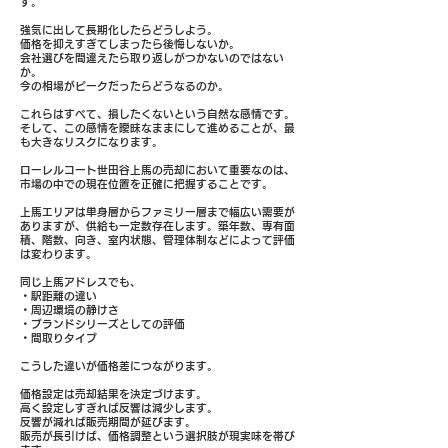
す。
強気に出して長期化したらどうしよう。
価格を抑えすぎてしまったら後悔しないか。
会社選びを間違えたら取り返しがつかないのではない
か。
今の相場がピークだったらどうなるのか。
これらはすべて、損したくないという自然な感情です。
そして、この感情を曖昧なままにして進めることが、最
も大きなリスクになります。
ローレルコート世田谷上馬の売却において重要なのは、
市場の中での現在位置を正確に把握することです。
上馬エリアは単身層からファミリー層まで幅広い需要が
ありますが、供給も一定数存在します。築年数、専有面
積、階数、向き、室内状態、管理体制などによって評価
は変わります。
同じ上馬アドレスでも、
・駅距離の違い
・周辺環境の静けさ
・ブランドシリーズとしての評価
・間取りタイプ
こうした違いが価格差につながります。
価格設定は売却結果を決定づけます。
高く設定しすぎれば反響は減少します。
反響が減れば販売期間が延びます。
販売が長引けば、価格調整という選択肢が現実味を帯び