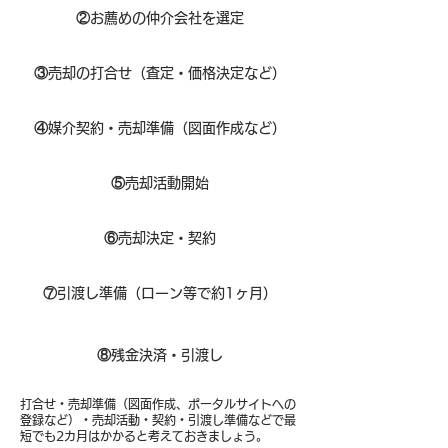
②
お薦めの仲介会社を選定
③
売却の打合せ（査定・価格決定など）
④
媒介契約・売却準備（図面作成など）
⑤
売却活動開始
⑥
売却決定・契約
⑦
引渡し準備（ローン等で約1ヶ月）
⑧​
残金決済・引渡し
打合せ・売却準備（図面作成、ポータルサイトへの
登録など）・売却活動・契約・引渡し準備などで最
短でも2カ月はかかると考えておきましょう。