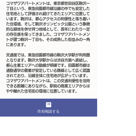
コマザワアパートメントは、東京都世田谷区駒沢一
丁目という、東急田園都市線沿線の中でも安定した
住宅地として評価され続けてきたエリアに位置して
います。駒沢は、都心アクセスの利便性と落ち着い
た住環境、そして駒沢オリンピック公園という象徴
的な緑地を併せ持つ地域として、長年にわたり一定
の存在感を保ってきました。コマザワアパートメン
トが建つ駒沢一丁目も、その成熟した街並みの一角
にあります。
交通面では、東急田園都市線の駒沢大学駅が利用圏
となります。駒沢大学駅からは渋谷方面へ直結し、
都心主要エリアへの動線が明確です。田園都市線は
通勤通学の需要が安定している路線として広く認識
されており、沿線全体に住宅地が広がっています。
コマザワアパートメントは、この交通利便性を活用
できる距離にありながら、駅前の商業エリアからは
やや離れた住宅街の環境に位置しています。
駒沢一丁目周辺は、高層ビルが林立するエリアでは
なく、戸建住宅や中低層マンションを中心とした穏
売却相談する
やかな街並みが形成されています。急激な大規模再
開発が全面的に進む地域ではないため、街の印象が
短期間で大きく変わりにくい成熟度を持っていま
す。整備された道路と住宅中心の景観は、長年にわ
たり維持されてきたものであり、コマザワアパート