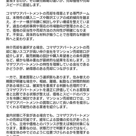
重視するのか。その販売戦略の違いが、売却価格や売却
スピードに直結します。
コマザワアパートメントの売却を得意とする専門チーム
は、本物件の購入ニーズや駒沢エリアの成約傾向を踏ま
え、オーナー様が冷静に検討しやすい環境を整えていま
す。過去の成約事例や現在の市場動向が整理されること
で、価格の妥当性や売却方法の方向性が明確になりま
す。不安は、具体的な材料が揃うことで合理的な判断材
料へと変わります。
仲介売却を選択する場合、コマザワアパートメントの売
却に強いスコアが高い仲介会社をマンション売却窓口が
紹介します。販売戦略の設計や購入希望者との条件調整
など、細かな積み重ねが最終的な結果を左右します。コ
マザワアパートメントの特性を理解している会社である
かどうかが、納得感のある売却につながります。
一方で、業者買取という選択肢もあります。住み替えの
期限が明確な場合や、相続、離婚、転勤など時間的制約
がある場合には、確実性を重視する判断も合理的です。
コマザワアパートメントを適正に評価してくれる買取業
者と比較できる状態が整えば、価格とスピードのバラン
スを冷静に検討できます。マンション売却窓口では、コ
マザワアパートメントの買取において良い条件を提示し
てくれる可能性のある業者を紹介します。
室内状態に不安がある場合でも、コマザワアパートメン
トの売却は可能です。経年による設備の劣化があったと
しても、立地や価格とのバランスが整えば検討対象にな
ります。重要なのは、状態だけで判断するのではなく、
市場全体の中でどのように位置づけられるかを整理する