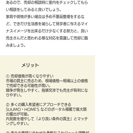
あるので、売却の相談時に室内をチェックしてもら
い相談をしてみると良いでしょう。
​家具や荷物が多い場合は予め不要品整理をするな
ど、できだけ生活感を減らして見学者に与えるマイ
ナスイメージを出来るだけ少なくする努力と、良い
売主さんだと思われる様な対応を意識して売却に臨
みましょう。
メリット
① 売却価格が高くなりやすい
市場の買主に売るため、相場価格〜相場以上の価格
で売却できる可能性が高い。
競争が発生しやすく、指値交渉でも売主が有利にな
りやすい。
② 多くの購入希望者にアプローチできる
SUUMO・HOME’S などのポータル掲載で最大限
の露出が可能。
内見数を増やして「より良い条件の買主」とマッチ
ングしやすい。