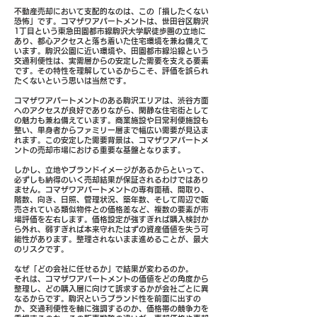
不動産売却において支配的なのは、この「損したくない
恐怖」です。コマザワアパートメントは、世田谷区駒沢
1丁目という東急田園都市線駒沢大学駅徒歩圏の立地に
あり、都心アクセスと落ち着いた住宅環境を兼ね備えて
います。駒沢公園に近い環境や、田園都市線沿線という
交通利便性は、実需層からの安定した需要を支える要素
です。その特性を理解しているからこそ、評価を誤られ
たくないという思いは当然です。
コマザワアパートメントのある駒沢エリアは、渋谷方面
へのアクセスが良好でありながら、閑静な住宅街として
の魅力も兼ね備えています。商業施設や日常利便施設も
整い、単身者からファミリー層まで幅広い需要が見込ま
れます。この安定した需要背景は、コマザワアパートメ
ントの売却市場における重要な基盤となります。
しかし、立地やブランドイメージがあるからといって、
必ずしも納得のいく売却結果が保証されるわけではあり
ません。コマザワアパートメントの専有面積、間取り、
階数、向き、日照、管理状況、築年数、そして周辺で販
売されている類似物件との価格差など、複数の要素が市
場評価を左右します。価格設定が強すぎれば購入検討か
ら外れ、弱すぎれば本来守れたはずの資産価値を失う可
能性があります。整理されないまま進めることが、最大
のリスクです。
なぜ「どの会社に任せるか」で結果が変わるのか。
それは、コマザワアパートメントの価値をどの角度から
整理し、どの購入層に向けて訴求するかが会社ごとに異
なるからです。駒沢というブランド性を前面に出すの
か、交通利便性を軸に強調するのか、価格帯の競争力を