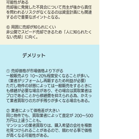
可能性がある
売却後に発覚した不具合について売主が後から責任
を問われるリスクがなくなるのは資金計画にも関連
するので重要なポイントとなる。
⑥ 周囲に売却が知られにくい
非公開でスピード売却できるため「人に知られたく
ない売却」に向く。
デメリット
① 売却価格が市場価格より下がる
一般販売より 10〜20%程度安くなることが多い。
（業者がリフォームし再販するため利益が必要）
ただし物件の状態によっては一般販売をするときに
も修繕が必要な場合があり、その場合は買取業者は
プロであることから修繕費を抑えられる為、かえっ
て業者買取りの方が手残りが多くなる場合もある。
② 業者によって価格差が大きい
同じ物件でも、買取業者によって査定が 200〜500
万円以上違うことも。
マンションの業者買取りは、購入希望の会社を複数
社見つけられることがあるので、競わせる事で価格
が高くなる可能性がある。