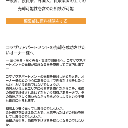
​一般客、投資家、外国人、買取業者の全ての
売却可能性を含めた相談が可能
編集部に無料相談をする
コマザワアパートメントの売却を成功させた
いオーナー様へ
― 高く売る・早く売る・買取で即現金化。コマザワアパ
ートメントの売却が得意な会社を厳選してご案内します
―
コマザワアパートメントの売却を検討し始めたとき、オ
ーナー様の心の中心にあるのは「できるだけ損をしたく
ない」という感情ではないでしょうか。
駒沢という人気エリアに位置する物件だからこそ、相応
の価格で評価されるはずだという期待がある一方で、そ
の価値が正しく伝わらなかったらどうしようという不安
も自然に生まれます。
相場より安く売ってしまうのではないか。
会社選びを間違えたことで、本来守れたはずの利益を逃
してしまうのではないか。
売却が長引き、価格を下げざるを得なくなるのではない
か。