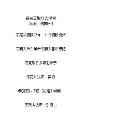
業者買取りの場合
（​最短1週間～）
①
​売却相談フォームで相談開始
②
購入待ち業者の購入意志確認
③
買取り金額を提示
④
売却決定・契約
⑤
引渡し準備（最短1週間）
⑥
残金決済・引渡し