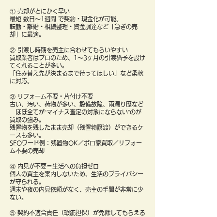
① 売却がとにかく早い
最短 数日〜1週間 で契約・現金化が可能。
転勤・離婚・相続整理・資金調達など「急ぎの売
却」に最適。
② 引渡し時期を売主に合わせてもらいやすい
買取業者はプロのため、1〜3ヶ月の引渡猶予を設け
てくれることが多い。
「住み替え先が決まるまで待ってほしい」など柔軟
に対応。
③ リフォーム不要・片付け不要
古い、汚い、荷物が多い、設備故障、雨漏り歴など
ほぼ全てが“マイナス査定の対象にならない”のが
買取の強み。
残置物を残したまま売却（残置物譲渡）ができるケ
ースも多い。
SEOワード例：残置物OK／ボロ家買取／リフォー
ム不要の売却
④ 内見が不要＝生活への負担ゼロ
個人の買主を案内しないため、生活のプライバシー
が守られる。
週末や夜の内見依頼がなく、売主の手間が非常に少
ない。
⑤ 契約不適合責任（瑕疵担保）が免除してもらえる