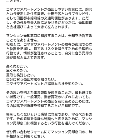
ことです。
コマザワアパートメントが売却しやすい背景には、駒沢
という安定した住宅需要、世田谷区というブランド性、
そして田園都市線沿線の交通利便性があります。ただ
し、その強みを最大限に活かせるかどうかは、売却戦略
と会社選びによって大きく左右されます。
マンション売却窓口に相談することは、売却を決断する
ことではありません。
相談とは、コマザワアパートメントの現在の市場での立
ち位置を把握し、損するリスクを減らすための合理的な
行動です。情報が整理されることで、自分に合う売却方
法が自然と見えてきます。
高く売りたい。
早く売りたい。
買取も検討したい。
自分に合う売却方法を知りたい。
コマザワアパートメントが得意な会社を知りたい。
その思いを抱えたまま時間が過ぎることが、最も避けた
い状況です。一般販売、業者買取のいずれにおいても、
コマザワアパートメントの売却を前に進めるためには、
今の段階で選択肢を整理することが合理的です。
損をしたくないという感情は当然であり、守るべきもの
です。その感情を冷静な判断へと変えるために、マンシ
ョン売却窓口に相談するという行動を選んでください。
ぜひ問い合わせフォームにてマンション売却窓口の、無
料相談をご利用ください。