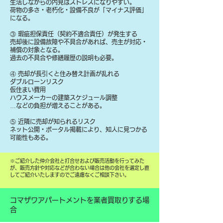
生活しながらの内見はストレスになりやすい。
荷物の多さ・老朽化・設備不良が「マイナス評価」
になる。
③ 瑕疵担保責任（契約不適合責任）が発生する
売却後に設備故障や不具合があれば、売主が対応・
補償の対象となる。
過去の不具合や修繕履歴の説明も必要。
④ 売却が長引くと住み替え計画が乱れる
ダブルローンリスク
仮住まい費用
ハウスメーカーの建築スケジュール調整
…などの負担が増えることがある。
⑤ 近隣に売却が知られるリスク
ネット公開・ポータル掲載により、知人に見つかる
可能性もある。
​※ご紹介した仲介会社と打合せおよび販売活動を行ってみた
が、販売方針や対応などが合わない場合は他の会社を選定し直
してご紹介いたしますのでご遠慮なくご相談下さい。
コマザワアパートメントを業者買取りする場
合