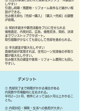
③ 売主の事情に合わせた柔軟なスケジュール調整が
しやすい
引渡し時期・残置物・リフォーム条件など細かい相
談ができる。
住み替え時も「売却→購入」「購入→売却」の調整
が容易。
④ 契約手続きや販売活動をプロに任せられる
価格査定、内見対応、広告、価格交渉、契約、決済
までワンストップでサポート。
取引経験が少なくても安心して売却を進められる。
⑤ 手元資金が最大化しやすい
高値売却が実現すれば、住宅ローン完済後の手取り
額が最大化しやすい。
住み替え先の頭金や家具・リフォーム費用にも回し
やすい。
デメリット
① 売却完了まで時間がかかる場合がある
内見数や市場動向に左右される。
平均2〜3ヶ月、物件によっては6ヶ月以上かかるこ
とも。
② 内見対応・掃除・生活への負担が大きい