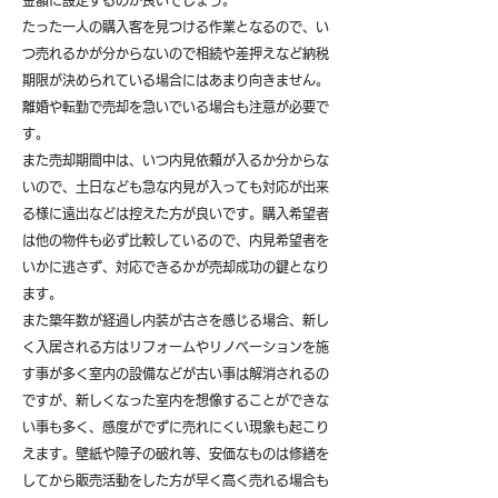
金額に設定するのが良いでしょう。
たった一人の購入客を見つける作業となるので、い
つ売れるかが分からないので相続や差押えなど納税
期限が決められている場合にはあまり向きません。
離婚や転勤で売却を急いでいる場合も注意が必要で
す。
また売却期間中は、いつ内見依頼が入るか分からな
いので、土日なども急な内見が入っても対応が出来
る様に遠出などは控えた方が良いです。購入希望者
は他の物件も必ず比較しているので、内見希望者を
いかに逃さず、対応できるかが売却成功の鍵となり
ます。
また築年数が経過し内装が古さを感じる場合、新し
く入居される方はリフォームやリノベーションを施
す事が多く室内の設備などが古い事は解消されるの
ですが、新しくなった室内を想像することができな
い事も多く、感度がでずに売れにくい現象も起こり
えます。壁紙や障子の破れ等、安価なものは修繕を
してから販売活動をした方が早く高く売れる場合も