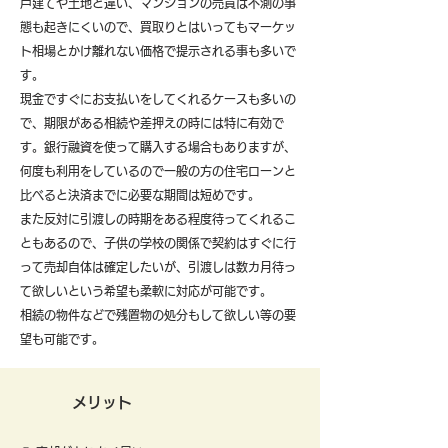
戸建てや土地と違い、マンションの売買は不測の事
態も起きにくいので、買取りとはいってもマーケッ
ト相場とかけ離れない価格で提示される事も多いで
す。
現金ですぐにお支払いをしてくれるケースも多いの
で、期限がある相続や差押えの時には特に有効で
す。銀行融資を使って購入する場合もありますが、
何度も利用をしているので一般の方の住宅ローンと
比べると決済までに必要な期間は短めです。
また反対に引渡しの時期をある程度待ってくれるこ
ともあるので、子供の学校の関係で契約はすぐに行
って売却自体は確定したいが、引渡しは数カ月待っ
て欲しいという希望も柔軟に対応が可能です。
​相続の物件などで残置物の処分もして欲しい等の要
望も可能です。
メリット