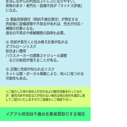
生活しながらの内見はストレスになりやすい。
荷物の多さ・老朽化・設備不良が「マイナス評価」
になる。
③ 瑕疵担保責任（契約不適合責任）が発生する
売却後に設備故障や不具合があれば、売主が対応・
補償の対象となる。
過去の不具合や修繕履歴の説明も必要。
④ 売却が長引くと住み替え計画が乱れる
ダブルローンリスク
仮住まい費用
ハウスメーカーの建築スケジュール調整
…などの負担が増えることがある。
⑤ 近隣に売却が知られるリスク
ネット公開・ポータル掲載により、知人に見つかる
可能性もある。
​※ご紹介した仲介会社と打合せおよび販売活動を行ってみた
が、販売方針や対応などが合わない場合は他の会社を選定し直
してご紹介いたしますのでご遠慮なくご相談下さい。
イデアル世田谷千歳台を業者買取りする場合