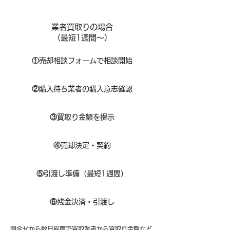
業者買取りの場合
（​最短1週間～）
①
​売却相談フォームで相談開始
②
購入待ち業者の購入意志確認
③
買取り金額を提示
④
売却決定・契約
⑤
引渡し準備（最短1週間）
⑥
残金決済・引渡し
問合せから数日程度で買取業者から買取り金額など