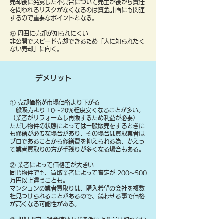
売却後に発覚した不具合について売主が後から責任
を問われるリスクがなくなるのは資金計画にも関連
するので重要なポイントとなる。
⑥ 周囲に売却が知られにくい
非公開でスピード売却できるため「人に知られたく
ない売却」に向く。
デメリット
① 売却価格が市場価格より下がる
一般販売より 10〜20%程度安くなることが多い。
（業者がリフォームし再販するため利益が必要）
ただし物件の状態によっては一般販売をするときに
も修繕が必要な場合があり、その場合は買取業者は
プロであることから修繕費を抑えられる為、かえっ
て業者買取りの方が手残りが多くなる場合もある。
② 業者によって価格差が大きい
同じ物件でも、買取業者によって査定が 200〜500
万円以上違うことも。
マンションの業者買取りは、購入希望の会社を複数
社見つけられることがあるので、競わせる事で価格
が高くなる可能性がある。