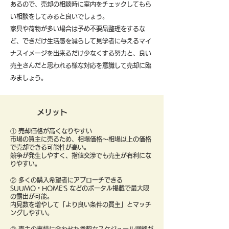
あるので、売却の相談時に室内をチェックしてもら
い相談をしてみると良いでしょう。
​家具や荷物が多い場合は予め不要品整理をするな
ど、できだけ生活感を減らして見学者に与えるマイ
ナスイメージを出来るだけ少なくする努力と、良い
売主さんだと思われる様な対応を意識して売却に臨
みましょう。
メリット
① 売却価格が高くなりやすい
市場の買主に売るため、相場価格〜相場以上の価格
で売却できる可能性が高い。
競争が発生しやすく、指値交渉でも売主が有利にな
りやすい。
② 多くの購入希望者にアプローチできる
SUUMO・HOME’S などのポータル掲載で最大限
の露出が可能。
内見数を増やして「より良い条件の買主」とマッチ
ングしやすい。