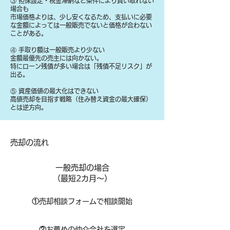
③ 担保設定・税金滞納など条件により買い取れない
場合も
​市場価格よりは、少し安くなるため、支払いに必要
な金額によっては一般販売でないと価格が合わない
ことがある。
④ 手取り額は一般販売より少ない
金額最優先の売主には向かない。
特にローン残債が多い場合は「残債不足リスク」が
出る。
⑤ 資産価値の最大化はできない
高値売却を目指す戦略（住み替え資金の最大確保）
とは逆方向。
​売却の流れ
一般売却の場合
​（最短2カ月～）
①
​売却相談フォームで相談開始
②
お薦めの仲介会社を選定