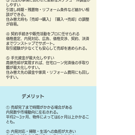
③ 売主の事情に合わせた柔軟なスケジュール調整が
しやすい
引渡し時期・残置物・リフォーム条件など細かい相
談ができる。
住み替え時も「売却→購入」「購入→売却」の調整
が容易。
④ 契約手続きや販売活動をプロに任せられる
価格査定、内見対応、広告、価格交渉、契約、決済
までワンストップでサポート。
取引経験が少なくても安心して売却を進められる。
⑤ 手元資金が最大化しやすい
高値売却が実現すれば、住宅ローン完済後の手取り
額が最大化しやすい。
住み替え先の頭金や家具・リフォーム費用にも回し
やすい。
デメリット
① 売却完了まで時間がかかる場合がある
内見数や市場動向に左右される。
平均2〜3ヶ月、物件によっては6ヶ月以上かかるこ
とも。
② 内見対応・掃除・生活への負担が大きい