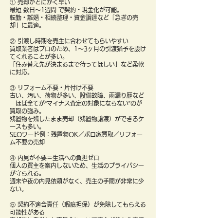
① 売却がとにかく早い
最短 数日〜1週間 で契約・現金化が可能。
転勤・離婚・相続整理・資金調達など「急ぎの売
却」に最適。
② 引渡し時期を売主に合わせてもらいやすい
買取業者はプロのため、1〜3ヶ月の引渡猶予を設け
てくれることが多い。
「住み替え先が決まるまで待ってほしい」など柔軟
に対応。
③ リフォーム不要・片付け不要
古い、汚い、荷物が多い、設備故障、雨漏り歴など
ほぼ全てが“マイナス査定の対象にならない”のが
買取の強み。
残置物を残したまま売却（残置物譲渡）ができるケ
ースも多い。
SEOワード例：残置物OK／ボロ家買取／リフォー
ム不要の売却
④ 内見が不要＝生活への負担ゼロ
個人の買主を案内しないため、生活のプライバシー
が守られる。
週末や夜の内見依頼がなく、売主の手間が非常に少
ない。
⑤ 契約不適合責任（瑕疵担保）が免除してもらえる
可能性がある