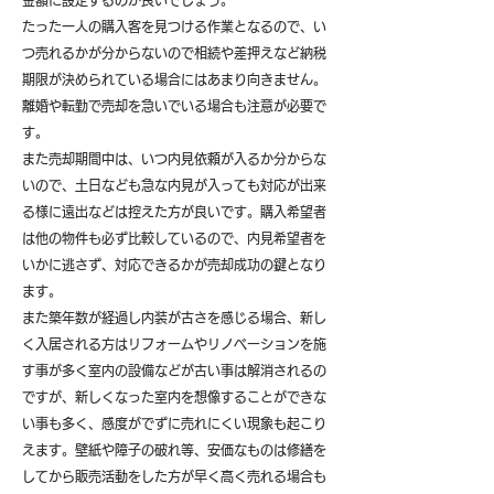
金額に設定するのが良いでしょう。
たった一人の購入客を見つける作業となるので、い
つ売れるかが分からないので相続や差押えなど納税
期限が決められている場合にはあまり向きません。
離婚や転勤で売却を急いでいる場合も注意が必要で
す。
また売却期間中は、いつ内見依頼が入るか分からな
いので、土日なども急な内見が入っても対応が出来
る様に遠出などは控えた方が良いです。購入希望者
は他の物件も必ず比較しているので、内見希望者を
いかに逃さず、対応できるかが売却成功の鍵となり
ます。
また築年数が経過し内装が古さを感じる場合、新し
く入居される方はリフォームやリノベーションを施
す事が多く室内の設備などが古い事は解消されるの
ですが、新しくなった室内を想像することができな
い事も多く、感度がでずに売れにくい現象も起こり
えます。壁紙や障子の破れ等、安価なものは修繕を
してから販売活動をした方が早く高く売れる場合も