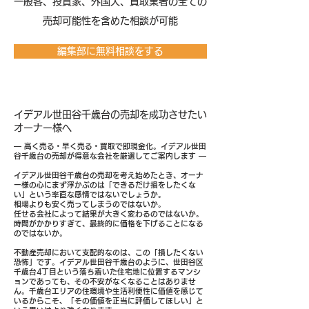
​一般客、投資家、外国人、買取業者の全ての
売却可能性を含めた相談が可能
編集部に無料相談をする
イデアル世田谷千歳台の売却を成功させたい
オーナー様へ
― 高く売る・早く売る・買取で即現金化。イデアル世田
谷千歳台の売却が得意な会社を厳選してご案内します ―
イデアル世田谷千歳台の売却を考え始めたとき、オーナ
ー様の心にまず浮かぶのは「できるだけ損をしたくな
い」という率直な感情ではないでしょうか。
相場よりも安く売ってしまうのではないか。
任せる会社によって結果が大きく変わるのではないか。
時間がかかりすぎて、最終的に価格を下げることになる
のではないか。
不動産売却において支配的なのは、この「損したくない
恐怖」です。イデアル世田谷千歳台のように、世田谷区
千歳台4丁目という落ち着いた住宅地に位置するマンシ
ョンであっても、その不安がなくなることはありませ
ん。千歳台エリアの住環境や生活利便性に価値を感じて
いるからこそ、「その価値を正当に評価してほしい」と