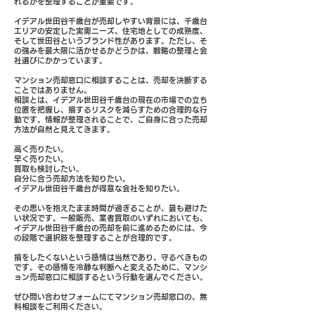
れるかを整理することが重要です。
イデアル世田谷千歳台が売却しやすい背景には、千歳台
エリアの安定した実需ニーズ、住宅地としての成熟度、
そして世田谷というブランド性があります。ただし、そ
の強みを最大限に活かせるかどうかは、戦略の整理と会
社選びにかかっています。
マンション売却窓口に相談することは、売却を決断する
ことではありません。
相談とは、イデアル世田谷千歳台の現在の市場での立ち
位置を把握し、損するリスクを減らすための合理的な行
動です。情報が整理されることで、ご自身に合った売却
方法が自然と見えてきます。
高く売りたい。
早く売りたい。
買取も検討したい。
自分に合う売却方法を知りたい。
イデアル世田谷千歳台が得意な会社を知りたい。
その思いを抱えたまま時間が過ぎることが、最も避けた
い状況です。一般販売、業者買取のいずれにおいても、
イデアル世田谷千歳台の売却を前に進めるためには、今
の段階で選択肢を整理することが合理的です。
損をしたくないという感情は当然であり、守るべきもの
です。その感情を冷静な判断へと変えるために、マンシ
ョン売却窓口に相談するという行動を選んでください。
ぜひ問い合わせフォームにてマンション売却窓口の、無
料相談をご利用ください。