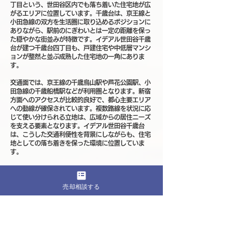
丁目という、世田谷区内でも落ち着いた住宅地が広
がるエリアに位置しています。千歳台は、京王線と
小田急線の双方を生活圏に取り込めるポジションに
ありながら、駅前のにぎわいとは一定の距離を保っ
た穏やかな街並みが特徴です。イデアル世田谷千歳
台が建つ千歳台四丁目も、戸建住宅や中低層マンシ
ョンが整然と並ぶ成熟した住宅地の一角にありま
す。
交通面では、京王線の千歳烏山駅や芦花公園駅、小
田急線の千歳船橋駅などが利用圏となります。新宿
方面へのアクセスが比較的良好で、都心主要エリア
への動線が確保されています。複数路線を状況に応
じて使い分けられる立地は、広域からの居住ニーズ
を支える要素となります。イデアル世田谷千歳台
は、こうした交通利便性を背景にしながらも、住宅
地としての落ち着きを保った環境に位置していま
す。
千歳台四丁目周辺は、急激な高層化や大規模な再開
発が全面的に進むエリアではありません。街全体と
売却相談する
して低層中心の景観が維持され、住宅地としての秩
序が保たれやすい点が特徴です。短期間で街の性格
が大きく変わる可能性が低く、環境価値が急激に下
がりにくい成熟度を持っています。イデアル世田谷
千歳台の周辺も、落ち着いた道路環境と穏やかな街