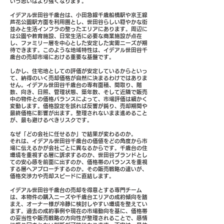
いう思いはより強くなります。
イデアル世田谷千歳台は、小田急線千歳船橋駅や京王線
芦花公園駅方面を利用圏とし、世田谷らしい穏やかな街
並みと生活インフラの整ったエリアにあります。周辺に
は公園や教育施設、日常生活に必要な商業施設が点在
し、ファミリー層を中心とした安定した実需ニーズが期
待できます。このような地域特性は、イデアル世田谷千
歳台の売却市場における重要な基盤です。
しかし、住宅地としての評価が安定しているからといっ
て、納得のいく売却価格が自然に決まるわけではありま
せん。イデアル世田谷千歳台の専有面積、間取り、階
数、向き、日照、管理状態、築年数、そして近隣で販売
中の物件との価格バランスによって、市場評価は細かく
変動します。価格設定を誤れば反響が鈍り、売却期間や
最終価格に影響が出ます。整理されないまま進めること
が、最も避けるべきリスクです。
なぜ「どの会社に任せるか」で結果が変わるのか。
それは、イデアル世田谷千歳台の価値をどの角度から市
場に伝えるかが会社ごとに異なるからです。千歳台の住
環境を重視する層に訴求するのか、世田谷ブランドとし
ての安心感を前面に出すのか、価格帯のバランスを重視
する層へアプローチするのか。その販売戦略の違いが、
価格交渉力や売却スピードに直結します。
イデアル世田谷千歳台の売却を得意とする専門チーム
は、本物件の購入ニーズや千歳台エリアの成約傾向を踏
まえ、オーナー様が冷静に検討しやすい環境を整えてい
ます。過去の成約事例や現在の市場動向を基に、価格帯
の妥当性や販売戦略の方向性が整理されることで、感情