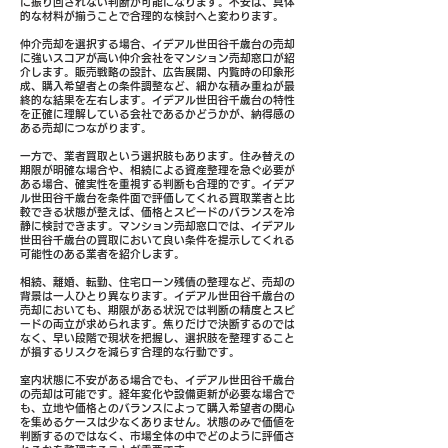
に振り回されない判断が可能になります。不安は、具体
的な材料が揃うことで合理的な検討へと変わります。
仲介売却を選択する場合、イデアル世田谷千歳台の売却
に強いスコアが高い仲介会社をマンション売却窓口が紹
介します。販売戦略の設計、広告展開、内覧時の印象形
成、購入希望者との条件調整など、細かな積み重ねが最
終的な結果を左右します。イデアル世田谷千歳台の特性
を正確に理解している会社であるかどうかが、納得感の
ある売却につながります。
一方で、業者買取という選択肢もあります。住み替えの
期限が明確な場合や、相続による資産整理を急ぐ必要が
ある場合、確実性を重視する判断も合理的です。イデア
ル世田谷千歳台を条件面で評価してくれる買取業者と比
較できる状態が整えば、価格とスピードのバランスを冷
静に検討できます。マンション売却窓口では、イデアル
世田谷千歳台の買取において良い条件を提示してくれる
可能性のある業者を紹介します。
相続、離婚、転勤、住宅ローン残債の整理など、売却の
背景は一人ひとり異なります。イデアル世田谷千歳台の
売却においても、期限がある状況では判断の精度とスピ
ードの両立が求められます。焦りだけで決断するのでは
なく、早い段階で現状を把握し、選択肢を整理すること
が損するリスクを減らす合理的な行動です。
室内状態に不安がある場合でも、イデアル世田谷千歳台
の売却は可能です。経年変化や設備更新が必要な場合で
も、立地や価格とのバランスによって購入希望者の関心
を集めるケースは少なくありません。状態のみで価値を
判断するのではなく、市場全体の中でどのように評価さ