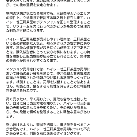
安を大きくします。早い段階で状況を把握しておくこと
が、その後の選択を安定させます。
室内の状態が気になる場合でも、三軒茶屋というエリア
の特性上、立地重視で検討する購入層も存在します。ハ
イレーゼ三軒茶屋のポテンシャルを正しく整理すること
で、リフォームを先に行うべきかどうかも含めて合理的
な判断が可能になります。
ハイレーゼ三軒茶屋が売却しやすい理由は、三軒茶屋と
いう街の継続的な人気と、都心アクセスの安定性にあり
ます。急激な価値下落が起きにくい成熟エリアであるこ
とは、購入検討者にとって安心材料になります。この特
性を理解した販売戦略が組み立てられることで、条件面
の最適化が図られやすくなります。
マンション売却窓口では、ハイレーゼ三軒茶屋の売却に
おいて評価の高い会社を通じて、仲介売却と業者買取の
両面から整理された情報が受け取れる状態をつくってい
ます。相談することは、売却を決断することではありま
せん。相談とは、損をする可能性を減らすために判断材
料を整える行為です。
高く売りたい。早く売りたい。買取も含めて比較した
い。自分に合う売却方法を知りたい。ハイレーゼ三軒茶
屋の売却が得意な会社を知りたい。その思いがあるな
ら、今の段階で情報を整理することに明確な意味があり
ます。
迷い続けるよりも、現状を把握し、選択肢を並べること
が合理的です。ハイレーゼ三軒茶屋の売却について不安
がある今こそ、判断を前に進めるタイミングです。