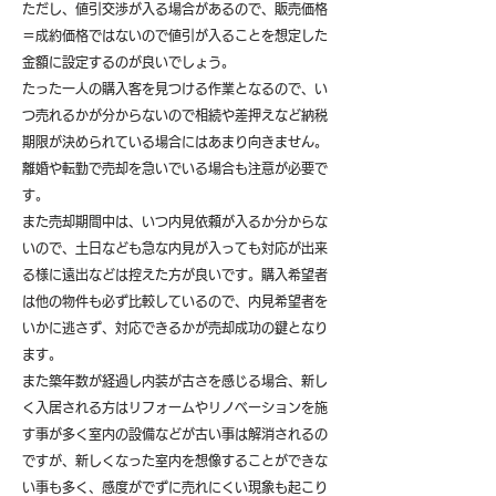
ただし、値引交渉が入る場合があるので、販売価格
＝成約価格ではないので値引が入ることを想定した
金額に設定するのが良いでしょう。
たった一人の購入客を見つける作業となるので、い
つ売れるかが分からないので相続や差押えなど納税
期限が決められている場合にはあまり向きません。
離婚や転勤で売却を急いでいる場合も注意が必要で
す。
また売却期間中は、いつ内見依頼が入るか分からな
いので、土日なども急な内見が入っても対応が出来
る様に遠出などは控えた方が良いです。購入希望者
は他の物件も必ず比較しているので、内見希望者を
いかに逃さず、対応できるかが売却成功の鍵となり
ます。
また築年数が経過し内装が古さを感じる場合、新し
く入居される方はリフォームやリノベーションを施
す事が多く室内の設備などが古い事は解消されるの
ですが、新しくなった室内を想像することができな
い事も多く、感度がでずに売れにくい現象も起こり