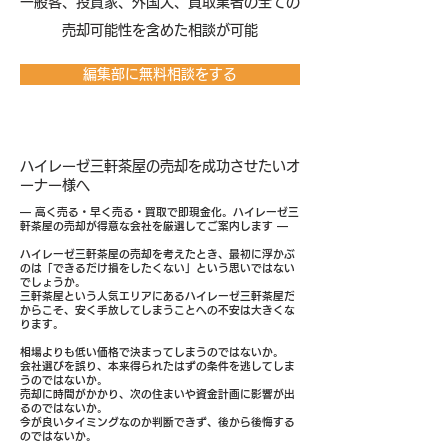
​一般客、投資家、外国人、買取業者の全ての
売却可能性を含めた相談が可能
編集部に無料相談をする
ハイレーゼ三軒茶屋の売却を成功させたいオ
ーナー様へ
― 高く売る・早く売る・買取で即現金化。ハイレーゼ三
軒茶屋の売却が得意な会社を厳選してご案内します ―
ハイレーゼ三軒茶屋の売却を考えたとき、最初に浮かぶ
のは「できるだけ損をしたくない」という思いではない
でしょうか。
三軒茶屋という人気エリアにあるハイレーゼ三軒茶屋だ
からこそ、安く手放してしまうことへの不安は大きくな
ります。
相場よりも低い価格で決まってしまうのではないか。
会社選びを誤り、本来得られたはずの条件を逃してしま
うのではないか。
売却に時間がかかり、次の住まいや資金計画に影響が出
るのではないか。
今が良いタイミングなのか判断できず、後から後悔する
のではないか。