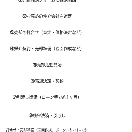
①
​売却相談フォームで相談開始
②
お薦めの仲介会社を選定
③
売却の打合せ（査定・価格決定など）
④
媒介契約・売却準備（図面作成など）
⑤
売却活動開始
⑥
売却決定・契約
⑦
引渡し準備（ローン等で約1ヶ月）
⑧​
残金決済・引渡し
打合せ・売却準備（図面作成、ポータルサイトへの