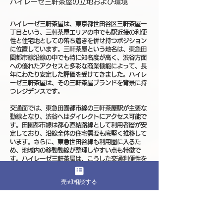
ハイレーゼ三軒茶屋の立地および環境
ハイレーゼ三軒茶屋は、東京都世田谷区三軒茶屋一
丁目という、三軒茶屋エリアの中でも駅近接の利便
性と住宅地としての落ち着きを併せ持つポジション
に位置しています。三軒茶屋という地名は、東急田
園都市線沿線の中でも特に知名度が高く、渋谷方面
への優れたアクセスと多彩な商業機能によって、長
年にわたり安定した評価を受けてきました。ハイレ
ーゼ三軒茶屋は、その三軒茶屋ブランドを背景に持
つレジデンスです。
交通面では、東急田園都市線の三軒茶屋駅が主要な
動線となり、渋谷へはダイレクトにアクセス可能で
す。田園都市線は都心直結路線として利用者層が安
定しており、沿線全体の住宅需要も底堅く推移して
います。さらに、東急世田谷線も利用圏に入るた
め、地域内の移動動線が整理しやすい点も特徴で
す。ハイレーゼ三軒茶屋は、こうした交通利便性を
前提としながら、駅前のにぎわいから程よい距離を
保った立地にあります。
売却相談する
三軒茶屋一丁目周辺は、商業施設やオフィス、飲食
店が集まるエリアと、低層住宅や分譲マンションが
並ぶ住宅地が自然につながる街構造です。都市型の
利便性を享受しながらも、一本入ると落ち着いた街