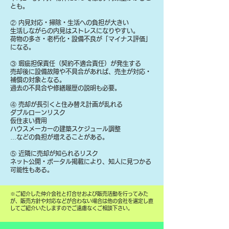
とも。
② 内見対応・掃除・生活への負担が大きい
生活しながらの内見はストレスになりやすい。
荷物の多さ・老朽化・設備不良が「マイナス評価」
になる。
③ 瑕疵担保責任（契約不適合責任）が発生する
売却後に設備故障や不具合があれば、売主が対応・
補償の対象となる。
過去の不具合や修繕履歴の説明も必要。
④ 売却が長引くと住み替え計画が乱れる
ダブルローンリスク
仮住まい費用
ハウスメーカーの建築スケジュール調整
…などの負担が増えることがある。
⑤ 近隣に売却が知られるリスク
ネット公開・ポータル掲載により、知人に見つかる
可能性もある。
​※ご紹介した仲介会社と打合せおよび販売活動を行ってみた
が、販売方針や対応などが合わない場合は他の会社を選定し直
してご紹介いたしますのでご遠慮なくご相談下さい。