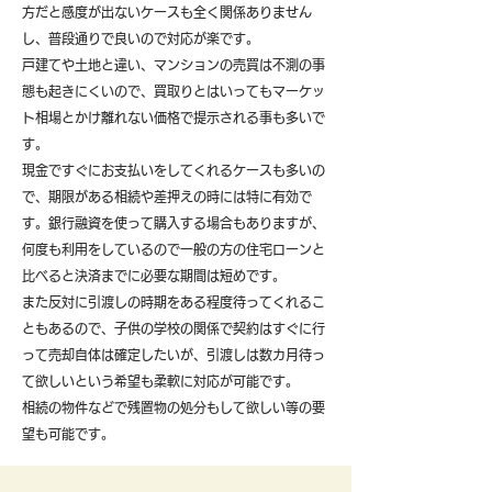
方だと感度が出ないケースも全く関係ありません
し、普段通りで良いので対応が楽です。
戸建てや土地と違い、マンションの売買は不測の事
態も起きにくいので、買取りとはいってもマーケッ
ト相場とかけ離れない価格で提示される事も多いで
す。
現金ですぐにお支払いをしてくれるケースも多いの
で、期限がある相続や差押えの時には特に有効で
す。銀行融資を使って購入する場合もありますが、
何度も利用をしているので一般の方の住宅ローンと
比べると決済までに必要な期間は短めです。
また反対に引渡しの時期をある程度待ってくれるこ
ともあるので、子供の学校の関係で契約はすぐに行
って売却自体は確定したいが、引渡しは数カ月待っ
て欲しいという希望も柔軟に対応が可能です。
​相続の物件などで残置物の処分もして欲しい等の要
望も可能です。