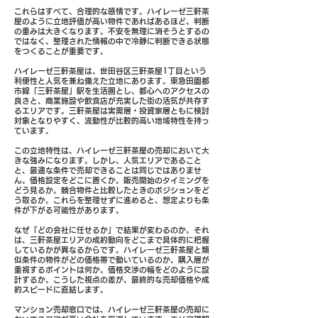
これらはすべて、合理的な感情です。ハイレーゼ三軒茶
屋のように立地評価が高い物件であればあるほど、判断
の重みは大きくなります。不安を無理に消そうとするの
ではなく、整理された情報の中で冷静に判断できる状態
をつくることが重要です。
ハイレーゼ三軒茶屋は、世田谷区三軒茶屋1丁目という
利便性と人気を兼ね備えた立地にあります。東急田園都
市線「三軒茶屋」駅を生活圏とし、都心へのアクセスの
良さと、商業施設や飲食店が充実した街の活気が共存す
るエリアです。三軒茶屋は実需層・投資家層ともに検討
対象となりやすく、流動性が比較的高い地域特性を持っ
ています。
この立地特性は、ハイレーゼ三軒茶屋の売却において大
きな強みになります。しかし、人気エリアであること
と、最適な条件で売却できることは同じではありませ
ん。価格設定をどこに置くか。販売開始のタイミングを
どう見るか。競合物件と比較したときのポジションをど
う取るか。これらを整理せずに進めると、想定よりも条
件が下がる可能性があります。
なぜ「どの会社に任せるか」で結果が変わるのか。それ
は、三軒茶屋エリアの成約動向をどこまで具体的に把握
しているかが異なるからです。ハイレーゼ三軒茶屋と類
似条件の物件がどの価格帯で動いているのか。購入層が
重視するポイントは何か。価格交渉の幅をどのように設
計するか。こうした視点の差が、最終的な売却価格や成
約スピードに直結します。
マンション売却窓口では、ハイレーゼ三軒茶屋の売却に