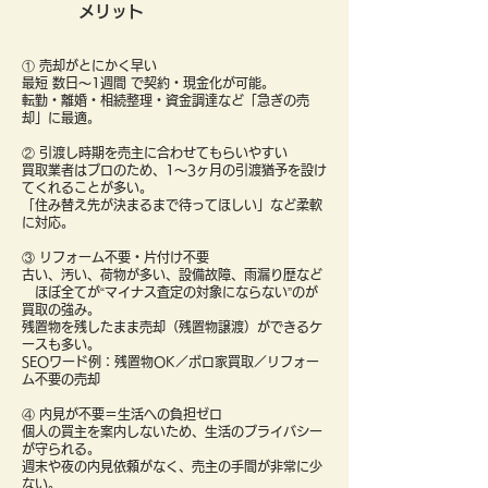
メリット
① 売却がとにかく早い
最短 数日〜1週間 で契約・現金化が可能。
転勤・離婚・相続整理・資金調達など「急ぎの売
却」に最適。
② 引渡し時期を売主に合わせてもらいやすい
買取業者はプロのため、1〜3ヶ月の引渡猶予を設け
てくれることが多い。
「住み替え先が決まるまで待ってほしい」など柔軟
に対応。
③ リフォーム不要・片付け不要
古い、汚い、荷物が多い、設備故障、雨漏り歴など
ほぼ全てが“マイナス査定の対象にならない”のが
買取の強み。
残置物を残したまま売却（残置物譲渡）ができるケ
ースも多い。
SEOワード例：残置物OK／ボロ家買取／リフォー
ム不要の売却
④ 内見が不要＝生活への負担ゼロ
個人の買主を案内しないため、生活のプライバシー
が守られる。
週末や夜の内見依頼がなく、売主の手間が非常に少
ない。