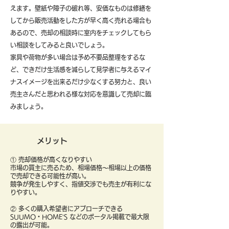
えます。壁紙や障子の破れ等、安価なものは修繕を
してから販売活動をした方が早く高く売れる場合も
あるので、売却の相談時に室内をチェックしてもら
い相談をしてみると良いでしょう。
​家具や荷物が多い場合は予め不要品整理をするな
ど、できだけ生活感を減らして見学者に与えるマイ
ナスイメージを出来るだけ少なくする努力と、良い
売主さんだと思われる様な対応を意識して売却に臨
みましょう。
メリット
① 売却価格が高くなりやすい
市場の買主に売るため、相場価格〜相場以上の価格
で売却できる可能性が高い。
競争が発生しやすく、指値交渉でも売主が有利にな
りやすい。
② 多くの購入希望者にアプローチできる
SUUMO・HOME’S などのポータル掲載で最大限
の露出が可能。