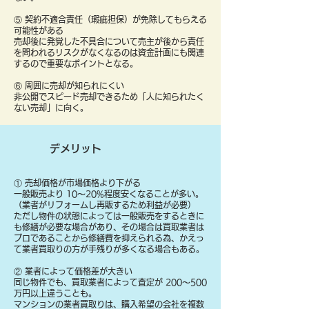
⑤ 契約不適合責任（瑕疵担保）が免除してもらえる
可能性がある
売却後に発覚した不具合について売主が後から責任
を問われるリスクがなくなるのは資金計画にも関連
するので重要なポイントとなる。
⑥ 周囲に売却が知られにくい
非公開でスピード売却できるため「人に知られたく
ない売却」に向く。
デメリット
① 売却価格が市場価格より下がる
一般販売より 10〜20%程度安くなることが多い。
（業者がリフォームし再販するため利益が必要）
ただし物件の状態によっては一般販売をするときに
も修繕が必要な場合があり、その場合は買取業者は
プロであることから修繕費を抑えられる為、かえっ
て業者買取りの方が手残りが多くなる場合もある。
② 業者によって価格差が大きい
同じ物件でも、買取業者によって査定が 200〜500
万円以上違うことも。
マンションの業者買取りは、購入希望の会社を複数