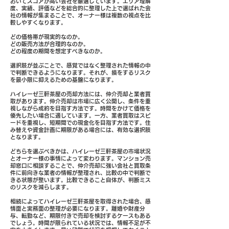
おいてスコアが高い会社を厳選しています。エリア理解
度、実績、評価などを総合的に整理した上で選ばれた会
社の情報が集まることで、オーナー様は複数の視点を比
較しやすくなります。
どの価格帯が現実的なのか。
どの販売方法が合理的なのか。
どの程度の期間を想定すべきなのか。
選択肢が並ぶことで、感覚ではなく整理された情報の中
で判断できるようになります。それが、損をするリスク
を最小限に抑えるための基盤になります。
ハイレーゼ三軒茶屋の売却方法には、仲介売却と業者買
取があります。仲介売却は市場に広く公開し、条件を重
視しながら成約を目指す方法です。時間をかけて価格を
優先したい場合に適しています。一方、業者買取はスピ
ードを重視し、短期間での現金化を目指す方法です。住
み替えや資金計画に期限がある場合には、有効な選択肢
となります。
どちらを選ぶべきかは、ハイレーゼ三軒茶屋の市場状況
とオーナー様の事情によって変わります。マンション売
却窓口に相談することで、仲介売却に強い会社と買取条
件に前向きな業者の情報が整理され、比較の中で判断で
きる状態が整います。比較できること自体が、判断ミス
のリスクを減らします。
相続によってハイレーゼ三軒茶屋を取得された場合、感
情面と実務面の整理が必要になります。離婚や財産分
与、転勤など、期限付きで売却を検討するケースもある
でしょう。時間が限られている状況では、情報不足が不