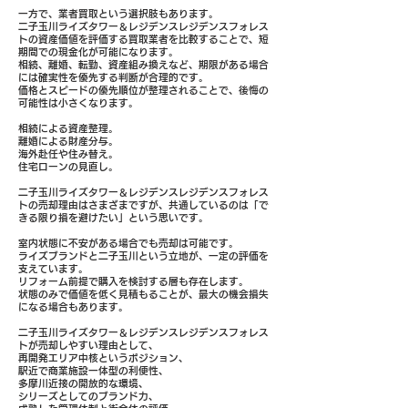
一方で、業者買取という選択肢もあります。
二子玉川ライズタワー＆レジデンスレジデンスフォレス
トの資産価値を評価する買取業者を比較することで、短
期間での現金化が可能になります。
相続、離婚、転勤、資産組み換えなど、期限がある場合
には確実性を優先する判断が合理的です。
価格とスピードの優先順位が整理されることで、後悔の
可能性は小さくなります。
相続による資産整理。
離婚による財産分与。
海外赴任や住み替え。
住宅ローンの見直し。
二子玉川ライズタワー＆レジデンスレジデンスフォレス
トの売却理由はさまざまですが、共通しているのは「で
きる限り損を避けたい」という思いです。
室内状態に不安がある場合でも売却は可能です。
ライズブランドと二子玉川という立地が、一定の評価を
支えています。
リフォーム前提で購入を検討する層も存在します。
状態のみで価値を低く見積もることが、最大の機会損失
になる場合もあります。
二子玉川ライズタワー＆レジデンスレジデンスフォレス
トが売却しやすい理由として、
再開発エリア中核というポジション、
駅近で商業施設一体型の利便性、
多摩川近接の開放的な環境、
シリーズとしてのブランド力、