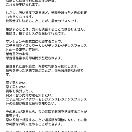
成熟した管理体制と街全体の評価、
これらが挙げられます。
しかし、強い資産であるほど、判断を誤ったときの影響
も大きくなります。
比較せずに決めることこそが、最大のリスクです。
相談することは、売却を決断することではありません。
相談は、損するリスクを減らす行為です。
マンション売却窓口に相談することで、
二子玉川ライズタワー＆レジデンスレジデンスフォレス
トの一般販売の可能性、
業者買取の条件、
想定価格帯や売却期間が整理されます。
整理された選択肢は、冷静な判断を可能にします。
情報を持った状態で選ぶことが、最も合理的な行動で
す。
高く売りたい。
早く売りたい。
買取も検討したい。
自分に合う売却方法を知りたい。
二子玉川ライズタワー＆レジデンスレジデンスフォレス
トの売却が得意な会社を知りたい。
その思いがあるなら、今の段階で状況を把握することが
重要です。
早い段階で相談することで選択肢が明確になり、その後
の判断を有利に進めることができます。