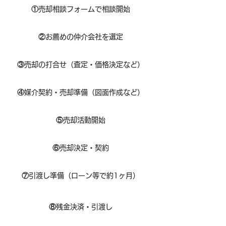
①
​売却相談フォームで相談開始
②
お薦めの仲介会社を選定
③
売却の打合せ（査定・価格決定など）
④
媒介契約・売却準備（図面作成など）
⑤
売却活動開始
⑥
売却決定・契約
⑦
引渡し準備（ローン等で約1ヶ月）
⑧​
残金決済・引渡し