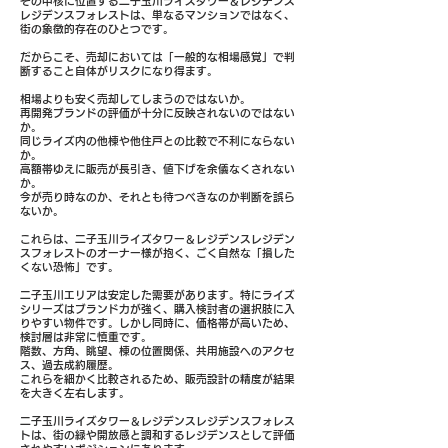
その中核に位置する二子玉川ライズタワー＆レジデンス
レジデンスフォレストは、単なるマンションではなく、
街の象徴的存在のひとつです。
だからこそ、売却においては「一般的な相場感覚」で判
断すること自体がリスクになり得ます。
相場よりも安く売却してしまうのではないか。
再開発ブランドの評価が十分に反映されないのではない
か。
同じライズ内の他棟や他住戸との比較で不利にならない
か。
高額帯ゆえに販売が長引き、値下げを余儀なくされない
か。
今が売り時なのか、それとも待つべきなのか判断を誤ら
ないか。
これらは、二子玉川ライズタワー＆レジデンスレジデン
スフォレストのオーナー様が抱く、ごく自然な「損した
くない恐怖」です。
二子玉川エリアは安定した需要があります。特にライズ
シリーズはブランド力が強く、購入検討者の選択肢に入
りやすい物件です。しかし同時に、価格帯が高いため、
検討層は非常に慎重です。
階数、方角、眺望、棟の位置関係、共用施設へのアクセ
ス、過去成約履歴。
これらを細かく比較されるため、販売設計の精度が結果
を大きく左右します。
二子玉川ライズタワー＆レジデンスレジデンスフォレス
トは、街の緑や開放感と調和するレジデンスとして評価