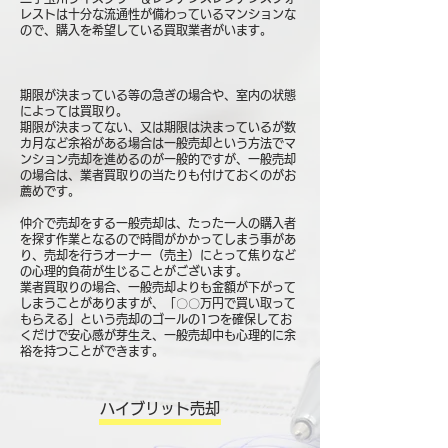
レストは十分な流通性が備わっているマンションな
ので、購入を希望している買取業者がいます。
期限が決まっている等の急ぎの場合や、室内の状態
によっては買取り。
期限が決まってない、又は期限は決まっているが数
カ月など余裕がある場合は一般売却という方法でマ
ンション売却を進めるのが一般的ですが、一般売却
の場合は、業者買取りの当たりも付けておくのがお
薦めです。
仲介で売却をする一般売却は、たった一人の購入者
を探す作業となるので時間がかかってしまう事があ
り、売却を行うオーナー（売主）にとって焦りなど
の心理的負荷が生じることがございます。
業者買取りの場合、一般売却よりも金額が下がって
しまうことがありますが、「〇〇万円で買い取って
もらえる」という売却のゴールの1つを確保してお
くだけで安心感が芽生え、一般売却中も心理的に余
裕を持つことができます。
ハイブリット売却