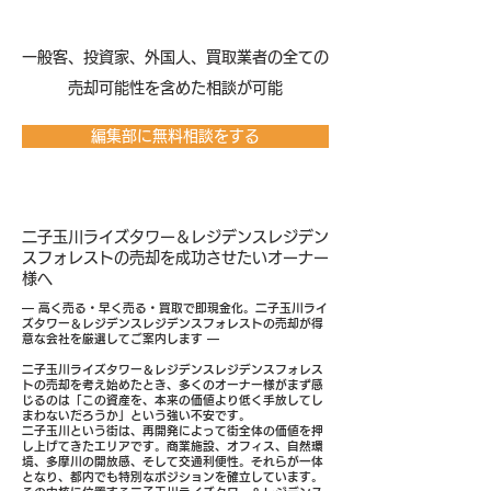
​一般客、投資家、外国人、買取業者の全ての
売却可能性を含めた相談が可能
編集部に無料相談をする
二子玉川ライズタワー＆レジデンスレジデン
スフォレストの売却を成功させたいオーナー
様へ
― 高く売る・早く売る・買取で即現金化。二子玉川ライ
ズタワー＆レジデンスレジデンスフォレストの売却が得
意な会社を厳選してご案内します ―
二子玉川ライズタワー＆レジデンスレジデンスフォレス
トの売却を考え始めたとき、多くのオーナー様がまず感
じるのは「この資産を、本来の価値より低く手放してし
まわないだろうか」という強い不安です。
二子玉川という街は、再開発によって街全体の価値を押
し上げてきたエリアです。商業施設、オフィス、自然環
境、多摩川の開放感、そして交通利便性。それらが一体
となり、都内でも特別なポジションを確立しています。