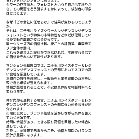
されやすいポジションにあります。
タワーの存在感と、フォレストという名称が示す穏やか
さ。その両面をどう訴求するかによって、検討者の印象
は変わります。
なぜ「どの会社に任せるか」で結果が変わるのでしょう
か。
それは、二子玉川ライズタワー＆レジデンスレジデンス
フォレストという物件の市場特性をどれだけ理解してい
るかで販売戦略が変わるからです。
同一シリーズ内の価格推移、棟ごとの評価差、再開発エ
リア全体の動向。
これらを踏まえた設計ができなければ、本来守れるはず
の価格を守れない可能性があります。
マンション売却窓口では、二子玉川ライズタワー＆レジ
デンスレジデンスフォレストの売却においてスコアの高
い会社を厳選しています。
本物件の特性を理解し、一般販売と業者買取の双方を比
較できる環境が整えられます。
情報が整理されることで、不安は具体的な判断材料へと
変わります。
仲介売却を選択する場合、二子玉川ライズタワー＆レジ
デンスレジデンスフォレストの売却に強い仲介会社が紹
介されます。
市場に公開し、ブランド価値を活かしながら条件を整え
ていく方法です。
時間に余裕があり、できる限り高値を目指したい場合に
適しています。
ただし、高額帯であるからこそ、価格と期間のバランス
設計が重要になります。