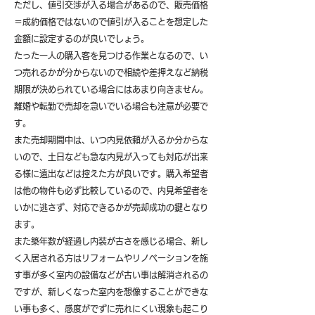
ただし、値引交渉が入る場合があるので、販売価格
＝成約価格ではないので値引が入ることを想定した
金額に設定するのが良いでしょう。
たった一人の購入客を見つける作業となるので、い
つ売れるかが分からないので相続や差押えなど納税
期限が決められている場合にはあまり向きません。
離婚や転勤で売却を急いでいる場合も注意が必要で
す。
また売却期間中は、いつ内見依頼が入るか分からな
いので、土日なども急な内見が入っても対応が出来
る様に遠出などは控えた方が良いです。購入希望者
は他の物件も必ず比較しているので、内見希望者を
いかに逃さず、対応できるかが売却成功の鍵となり
ます。
また築年数が経過し内装が古さを感じる場合、新し
く入居される方はリフォームやリノベーションを施
す事が多く室内の設備などが古い事は解消されるの
ですが、新しくなった室内を想像することができな
い事も多く、感度がでずに売れにくい現象も起こり