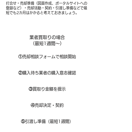
打合せ・売却準備（図面作成、ポータルサイトへの
登録など）・売却活動・契約・引渡し準備などで最
短でも2カ月はかかると考えておきましょう。
業者買取りの場合
（​最短1週間～）
①
​売却相談フォームで相談開始
②
購入待ち業者の購入意志確認
③
買取り金額を提示
④
売却決定・契約
⑤
引渡し準備（最短1週間）