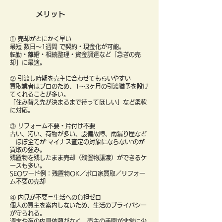
メリット
① 売却がとにかく早い
最短 数日〜1週間 で契約・現金化が可能。
転勤・離婚・相続整理・資金調達など「急ぎの売
却」に最適。
② 引渡し時期を売主に合わせてもらいやすい
買取業者はプロのため、1〜3ヶ月の引渡猶予を設け
てくれることが多い。
「住み替え先が決まるまで待ってほしい」など柔軟
に対応。
③ リフォーム不要・片付け不要
古い、汚い、荷物が多い、設備故障、雨漏り歴など
ほぼ全てが“マイナス査定の対象にならない”のが
買取の強み。
残置物を残したまま売却（残置物譲渡）ができるケ
ースも多い。
SEOワード例：残置物OK／ボロ家買取／リフォー
ム不要の売却
④ 内見が不要＝生活への負担ゼロ
個人の買主を案内しないため、生活のプライバシー
が守られる。
週末や夜の内見依頼がなく、売主の手間が非常に少