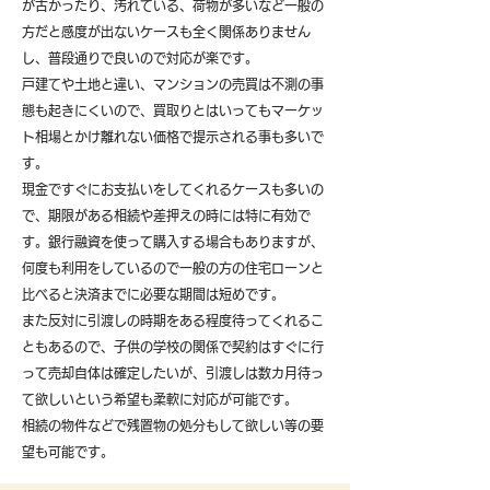
が古かったり、汚れている、荷物が多いなど一般の
方だと感度が出ないケースも全く関係ありません
し、普段通りで良いので対応が楽です。
戸建てや土地と違い、マンションの売買は不測の事
態も起きにくいので、買取りとはいってもマーケッ
ト相場とかけ離れない価格で提示される事も多いで
す。
現金ですぐにお支払いをしてくれるケースも多いの
で、期限がある相続や差押えの時には特に有効で
す。銀行融資を使って購入する場合もありますが、
何度も利用をしているので一般の方の住宅ローンと
比べると決済までに必要な期間は短めです。
また反対に引渡しの時期をある程度待ってくれるこ
ともあるので、子供の学校の関係で契約はすぐに行
って売却自体は確定したいが、引渡しは数カ月待っ
て欲しいという希望も柔軟に対応が可能です。
​相続の物件などで残置物の処分もして欲しい等の要
望も可能です。