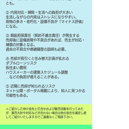
とも。
② 内見対応・掃除・生活への負担が大きい
生活しながらの内見はストレスになりやすい。
荷物の多さ・老朽化・設備不良が「マイナス評価」
になる。
③ 瑕疵担保責任（契約不適合責任）が発生する
売却後に設備故障や不具合があれば、売主が対応・
補償の対象となる。
過去の不具合や修繕履歴の説明も必要。
④ 売却が長引くと住み替え計画が乱れる
ダブルローンリスク
仮住まい費用
ハウスメーカーの建築スケジュール調整
…などの負担が増えることがある。
⑤ 近隣に売却が知られるリスク
ネット公開・ポータル掲載により、知人に見つかる
可能性もある。
​※ご紹介した仲介会社と打合せおよび販売活動を行ってみた
が、販売方針や対応などが合わない場合は他の会社を選定し直
してご紹介いたしますのでご遠慮なくご相談下さい。