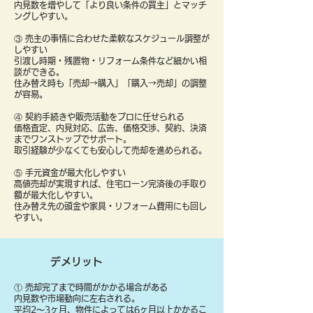
内見数を増やして「より良い条件の買主」とマッチ
ングしやすい。
③ 売主の事情に合わせた柔軟なスケジュール調整が
しやすい
引渡し時期・残置物・リフォーム条件など細かい相
談ができる。
住み替え時も「売却→購入」「購入→売却」の調整
が容易。
④ 契約手続きや販売活動をプロに任せられる
価格査定、内見対応、広告、価格交渉、契約、決済
までワンストップでサポート。
取引経験が少なくても安心して売却を進められる。
⑤ 手元資金が最大化しやすい
高値売却が実現すれば、住宅ローン完済後の手取り
額が最大化しやすい。
住み替え先の頭金や家具・リフォーム費用にも回し
やすい。
デメリット
① 売却完了まで時間がかかる場合がある
内見数や市場動向に左右される。
平均2〜3ヶ月、物件によっては6ヶ月以上かかるこ