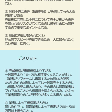
ない。
⑤ 契約不適合責任（瑕疵担保）が免除してもらえる
可能性がある
売却後に発覚した不具合について売主が後から責任
を問われるリスクがなくなるのは資金計画にも関連
するので重要なポイントとなる。
⑥ 周囲に売却が知られにくい
非公開でスピード売却できるため「人に知られたく
ない売却」に向く。
デメリット
① 売却価格が市場価格より下がる
一般販売より 10〜20%程度安くなることが多い。
（業者がリフォームし再販するため利益が必要）
ただし物件の状態によっては一般販売をするときに
も修繕が必要な場合があり、その場合は買取業者は
プロであることから修繕費を抑えられる為、かえっ
て業者買取りの方が手残りが多くなる場合もある。
② 業者によって価格差が大きい
同じ物件でも、買取業者によって査定が 200〜500
万円以上違うことも。