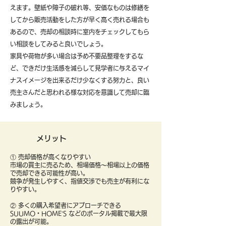
えます。壁紙や障子の破れ等、安価なものは修繕を
してから販売活動をした方が早く高く売れる場合も
あるので、売却の相談時に室内をチェックしてもら
い相談をしてみると良いでしょう。
​家具や荷物が多い場合は予め不要品整理をするな
ど、できだけ生活感を減らして見学者に与えるマイ
ナスイメージを出来るだけ少なくする努力と、良い
売主さんだと思われる様な対応を意識して売却に臨
みましょう。
メリット
① 売却価格が高くなりやすい
市場の買主に売るため、相場価格〜相場以上の価格
で売却できる可能性が高い。
競争が発生しやすく、指値交渉でも売主が有利にな
りやすい。
② 多くの購入希望者にアプローチできる
SUUMO・HOME’S などのポータル掲載で最大限
の露出が可能。