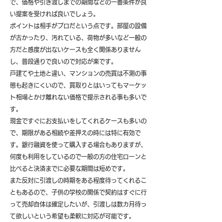
で、価格や引き渡しまでの期間などの一番条件が良
い提案を受ければ良いでしょう。
ポイントは相手がプロだという点です。部屋の設備
が古かったり、汚れている、荷物が多いなど一般の
方だと感度が出ないケースも全く関係ありません
し、普段通りで良いので対応が楽です。
戸建てや土地と違い、マンションの売買は不測の事
態も起きにくいので、買取りとはいってもマーケッ
ト相場とかけ離れない価格で提示される事も多いで
す。
現金ですぐにお支払いをしてくれるケースも多いの
で、期限がある相続や差押えの時には特に有効で
す。銀行融資を使って購入する場合もありますが、
何度も利用をしているので一般の方の住宅ローンと
比べると決済までに必要な期間は短めです。
また反対に引渡しの時期をある程度待ってくれるこ
ともあるので、子供の学校の関係で契約はすぐに行
って売却自体は確定したいが、引渡しは数カ月待っ
て欲しいという希望も柔軟に対応が可能です。