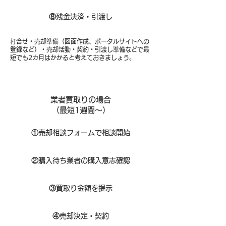
⑧​
残金決済・引渡し
打合せ・売却準備（図面作成、ポータルサイトへの
登録など）・売却活動・契約・引渡し準備などで最
短でも2カ月はかかると考えておきましょう。
業者買取りの場合
（​最短1週間～）
①
​売却相談フォームで相談開始
②
購入待ち業者の購入意志確認
③
買取り金額を提示
④
売却決定・契約