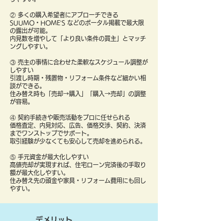
② 多くの購入希望者にアプローチできる
SUUMO・HOME’S などのポータル掲載で最大限
の露出が可能。
内見数を増やして「より良い条件の買主」とマッチ
ングしやすい。
③ 売主の事情に合わせた柔軟なスケジュール調整が
しやすい
引渡し時期・残置物・リフォーム条件など細かい相
談ができる。
住み替え時も「売却→購入」「購入→売却」の調整
が容易。
④ 契約手続きや販売活動をプロに任せられる
価格査定、内見対応、広告、価格交渉、契約、決済
までワンストップでサポート。
取引経験が少なくても安心して売却を進められる。
⑤ 手元資金が最大化しやすい
高値売却が実現すれば、住宅ローン完済後の手取り
額が最大化しやすい。
住み替え先の頭金や家具・リフォーム費用にも回し
やすい。
デメリット