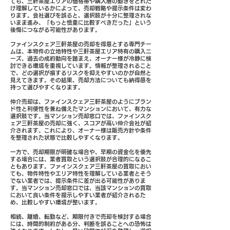
ても、三軒茶屋エリアの価格帯や購入層の動きをどれだ
け理解しているかによって、売却戦略や提示条件は変わ
ります。会社選びを誤ると、選択肢が十分に整理されな
いまま進み、「もっと慎重に比較すべきだった」という
後悔につながる可能性があります。
ファインスクェア三軒茶屋の売却を得意とする専門チー
ムは、本物件の立地特性や三軒茶屋エリア特有の購入ニ
ーズ、過去の成約動向を踏まえ、オーナー様が冷静に検
討できる環境を重視しています。情報が整理されること
で、どの選択が損するリスクを抑えやすいのかが自然と
見えてきます。その結果、売却方法についても納得感を
持って選びやすくなります。
仲介売却は、ファインスクェア三軒茶屋のようにブラン
ド性と利便性を兼ね備えたマンションにおいて、有力な
選択肢です。当マンション売却窓口では、ファインスク
ェア三軒茶屋の売却に強く、スコアが高い仲介会社が紹
介されます。これにより、オーナー様は販売方針や条件
を整理された状態で比較しやすくなります。
一方で、売却期限が明確な場合や、早期の資金化を優先
する場合には、業者買取という選択肢が合理的になるこ
ともあります。ファインスクェア三軒茶屋の買取におい
ても、物件特性やエリア特性を理解している業者とそう
でない業者では、提示条件に差が出る可能性がありま
す。当マンション売却窓口では、当該マンションの買取
において良い条件を提示しやすい業者が紹介されるた
め、比較しやすい環境が整います。
相続、離婚、転勤など、期限付きで売却を検討する場合
には、時間的制約がある分、判断を誤ることへの恐怖は