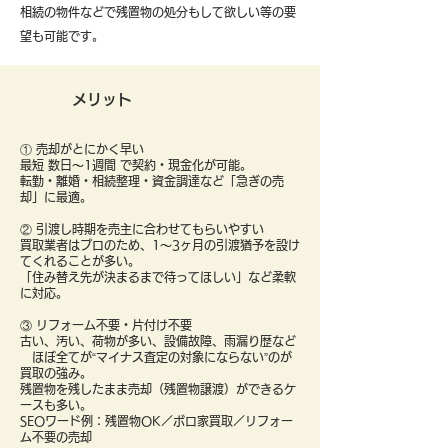
​相続の物件などで残置物の処分もして欲しい等の要
望も可能です。
メリット
① 売却がとにかく早い
最短 数日〜1週間 で契約・現金化が可能。
転勤・離婚・相続整理・資金調達など「急ぎの売
却」に最適。
② 引渡し時期を売主に合わせてもらいやすい
買取業者はプロのため、1〜3ヶ月の引渡猶予を設け
てくれることが多い。
「住み替え先が決まるまで待ってほしい」など柔軟
に対応。
③ リフォーム不要・片付け不要
古い、汚い、荷物が多い、設備故障、雨漏り歴など
ほぼ全てが“マイナス査定の対象にならない”のが
買取の強み。
残置物を残したまま売却（残置物譲渡）ができるケ
ースも多い。
SEOワード例：残置物OK／ボロ家買取／リフォー
ム不要の売却