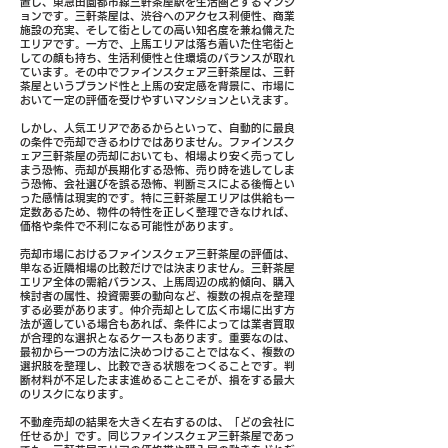
置し、東急田園都市線三軒茶屋駅を生活圏とするマンシ
ョンです。三軒茶屋は、渋谷へのアクセス利便性、商業
施設の充実、そして街としての高い知名度を兼ね備えた
エリアです。一方で、上馬エリアは落ち着いた住宅街と
しての顔も持ち、生活利便性と住環境のバランスが取れ
ています。その中でファインスクェア三軒茶屋は、三軒
茶屋というブランド性と上馬の安定感を背景に、市場に
おいて一定の評価を受けやすいマンションといえます。
しかし、人気エリアであるからといって、自動的に最良
の条件で売却できるわけではありません。ファインスク
ェア三軒茶屋の売却においても、相場より安く売ってし
まう恐怖、売却が長期化する恐怖、売り時を逃してしま
う恐怖、会社選びを誤る恐怖、判断ミスによる後悔とい
った感情は現実的です。特に三軒茶屋エリアは供給も一
定数あるため、物件の特性を正しく整理できなければ、
価格や条件で不利になる可能性があります。
売却市場におけるファインスクェア三軒茶屋の評価は、
単なる近隣相場の比較だけでは決まりません。三軒茶屋
エリア全体の需給バランス、上馬周辺の成約傾向、購入
検討者の属性、投資需要の動向など、複数の視点を整理
する必要があります。仲介売却として広く市場に出す方
法が適している場合もあれば、条件によっては業者買取
が合理的な選択となるケースもあります。重要なのは、
最初から一つの方法に決めつけることではなく、複数の
選択肢を整理し、比較できる状態をつくることです。判
断材料が不足したまま進めることこそが、損をする最大
のリスクになります。
不動産売却の結果を大きく左右するのは、「どの会社に
任せるか」です。同じファインスクェア三軒茶屋であっ