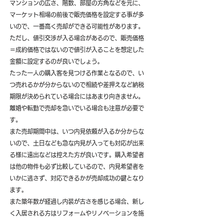
マンションの広さ、階数、部屋の方角などを元に、
マーケット相場の前後で販売価格を設定する事が多
いので、一番高く売却ができる可能性があります。
ただし、値引交渉が入る場合があるので、販売価格
＝成約価格ではないので値引が入ることを想定した
金額に設定するのが良いでしょう。
たった一人の購入客を見つける作業となるので、い
つ売れるかが分からないので相続や差押えなど納税
期限が決められている場合にはあまり向きません。
離婚や転勤で売却を急いでいる場合も注意が必要で
す。
また売却期間中は、いつ内見依頼が入るか分からな
いので、土日なども急な内見が入っても対応が出来
る様に遠出などは控えた方が良いです。購入希望者
は他の物件も必ず比較しているので、内見希望者を
いかに逃さず、対応できるかが売却成功の鍵となり
ます。
また築年数が経過し内装が古さを感じる場合、新し
く入居される方はリフォームやリノベーションを施