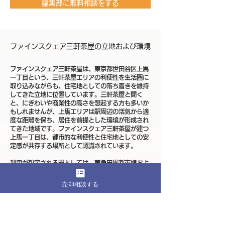
編集部に無料相談をする
ファインスクェア三軒茶屋の立地および環境
ファインスクェア三軒茶屋は、東京都世田谷区上馬
一丁目という、三軒茶屋エリアの利便性を生活圏に
取り込みながらも、住宅地としての落ち着きを維持
してきた立地に位置しています。三軒茶屋と聞く
と、にぎわいや商業性の高さを想起する方も多いか
もしれませんが、上馬エリアは駅周辺の活気から適
度な距離を保ち、居住を前提とした環境が形成され
てきた地域です。ファインスクェア三軒茶屋が建つ
上馬一丁目は、都市的な利便性と住宅地としての安
定感が共存する場所として認識されています。
利用が想定される駅としては、東急田園都市線およ
び世田谷線の三軒茶屋駅が生活圏に入り、渋谷方面
や都心主要エリアへのアクセスを比較的分かりやす
売却相談する
く描ける点が大きな特徴です。田園都市線は都心と
住宅地を結ぶ基幹路線として支持されており、日常
の移動を効率的に組み立てやすい環境が整っていま
す。さらに、世田谷線を通じて地域内の移動もしや
すく、生活圏の広がりを意識できる立地です。ファ