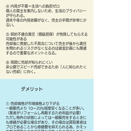
④ 内見が不要＝生活への負担ゼロ
個人の買主を案内しないため、生活のプライバシー
が守られる。
週末や夜の内見依頼がなく、売主の手間が非常に少
ない。
⑤ 契約不適合責任（瑕疵担保）が免除してもらえる
可能性がある
売却後に発覚した不具合について売主が後から責任
を問われるリスクがなくなるのは資金計画にも関連
するので重要なポイントとなる。
⑥ 周囲に売却が知られにくい
非公開でスピード売却できるため「人に知られたく
ない売却」に向く。
デメリット
① 売却価格が市場価格より下がる
一般販売より 10〜20%程度安くなることが多い。
（業者がリフォームし再販するため利益が必要）
ただし物件の状態によっては一般販売をするときに
も修繕が必要な場合があり、その場合は買取業者は
プロであることから修繕費を抑えられる為、かえっ