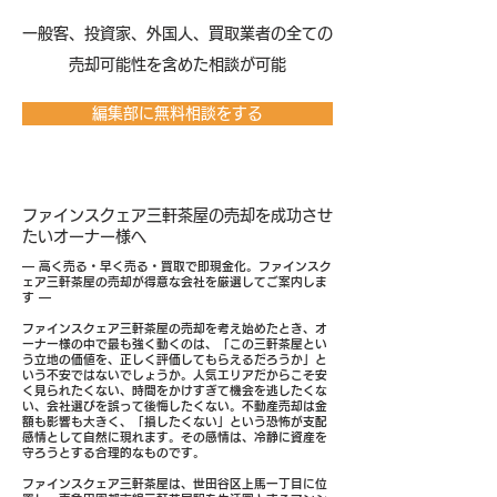
​一般客、投資家、外国人、買取業者の全ての
売却可能性を含めた相談が可能
編集部に無料相談をする
ファインスクェア三軒茶屋の売却を成功させ
たいオーナー様へ
― 高く売る・早く売る・買取で即現金化。ファインスク
ェア三軒茶屋の売却が得意な会社を厳選してご案内しま
す ―
ファインスクェア三軒茶屋の売却を考え始めたとき、オ
ーナー様の中で最も強く動くのは、「この三軒茶屋とい
う立地の価値を、正しく評価してもらえるだろうか」と
いう不安ではないでしょうか。人気エリアだからこそ安
く見られたくない、時間をかけすぎて機会を逃したくな
い、会社選びを誤って後悔したくない。不動産売却は金
額も影響も大きく、「損したくない」という恐怖が支配
感情として自然に現れます。その感情は、冷静に資産を
守ろうとする合理的なものです。
ファインスクェア三軒茶屋は、世田谷区上馬一丁目に位