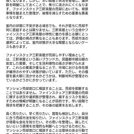
強くなります。しかし、早い段階で状況を整理し、選択
肢を明確にしておくことで、焦りに流されにくくなりま
す。ファインスクェア三軒茶屋の売却においても、背景
事情を踏まえた整理が、後悔を減らすための重要な要素
となります。
室内の状態に不安がある場合でも、それが直ちに売却不
利に直結するとは限りません。三軒茶屋という立地やフ
ァインスクェア三軒茶屋の特性に魅力を感じる層にとっ
ては、評価の視点が異なることもあります。売却方法の
選択によっては、室内状態が大きな障壁とならないケー
スもあります。
ファインスクェア三軒茶屋が売却しやすい理由として
は、三軒茶屋という高いブランド力、田園都市線沿線の
安定した需要、そして生活利便性の高さが挙げられま
す。これらの要素が重なることで、市場における存在感
が維持されやすい状態が続いています。ただし、その価
値を最大限に活かせるかどうかは、判断材料が整理され
ているかどうかにかかっています。
マンション売却窓口に相談することは、売却を即断する
ことではありません。ファインスクェア三軒茶屋の売却
に関する状況や選択肢が整理され、損するリスクを減ら
すための情報が明確になることが目的です。早い段階で
現状を把握することが、その後の結果を左右します。
高く売りたい、早く売りたい、買取も検討したい、自分
に合う売却方法を知りたい、ファインスクェア三軒茶屋
が得意な会社を知りたい。その思いを整理し、損したく
ないという感情を合理的な判断へとつなげるためにも、
マンション売却窓口に相談することは意味のある行動で