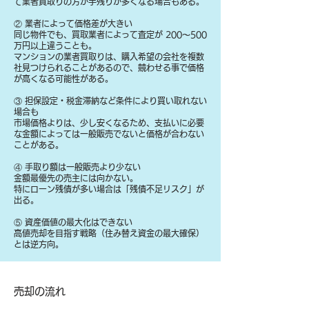
て業者買取りの方が手残りが多くなる場合もある。
② 業者によって価格差が大きい
同じ物件でも、買取業者によって査定が 200〜500
万円以上違うことも。
マンションの業者買取りは、購入希望の会社を複数
社見つけられることがあるので、競わせる事で価格
が高くなる可能性がある。
③ 担保設定・税金滞納など条件により買い取れない
場合も
​市場価格よりは、少し安くなるため、支払いに必要
な金額によっては一般販売でないと価格が合わない
ことがある。
④ 手取り額は一般販売より少ない
金額最優先の売主には向かない。
特にローン残債が多い場合は「残債不足リスク」が
出る。
⑤ 資産価値の最大化はできない
高値売却を目指す戦略（住み替え資金の最大確保）
とは逆方向。
​売却の流れ