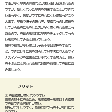
す事が多く室内の設備などが古い事は解消されるの
ですが、新しくなった室内を想像することができな
い事も多く、感度がでずに売れにくい現象も起こり
えます。壁紙や障子の破れ等、安価なものは修繕を
してから販売活動をした方が早く高く売れる場合も
あるので、売却の相談時に室内をチェックしてもら
い相談をしてみると良いでしょう。
​家具や荷物が多い場合は予め不要品整理をするな
ど、できだけ生活感を減らして見学者に与えるマイ
ナスイメージを出来るだけ少なくする努力と、良い
売主さんだと思われる様な対応を意識して売却に臨
みましょう。
メリット
① 売却価格が高くなりやすい
市場の買主に売るため、相場価格〜相場以上の価格
で売却できる可能性が高い。
競争が発生しやすく、指値交渉でも売主が有利にな
りやすい。