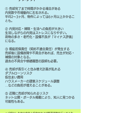
① 売却完了まで時間がかかる場合がある
内見数や市場動向に左右される。
平均2〜3ヶ月、物件によっては6ヶ月以上かかるこ
とも。
② 内見対応・掃除・生活への負担が大きい
生活しながらの内見はストレスになりやすい。
荷物の多さ・老朽化・設備不良が「マイナス評価」
になる。
③ 瑕疵担保責任（契約不適合責任）が発生する
売却後に設備故障や不具合があれば、売主が対応・
補償の対象となる。
過去の不具合や修繕履歴の説明も必要。
④ 売却が長引くと住み替え計画が乱れる
ダブルローンリスク
仮住まい費用
ハウスメーカーの建築スケジュール調整
…などの負担が増えることがある。
⑤ 近隣に売却が知られるリスク
ネット公開・ポータル掲載により、知人に見つかる
可能性もある。