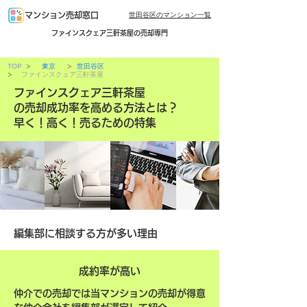
世田谷区のマンション一覧
マンション売却窓口
ファインスクェア三軒茶屋の売却専門
>
>
TOP
東京
世田谷区
>
ファインスクェア三軒茶屋
ファインスクェア三軒茶屋
の売却成功率を高める方法とは？
早く！高く！売るための特集
編集部に相談する方が多い理由
成約率が高い
仲介での売却では当マンションの売却が得意