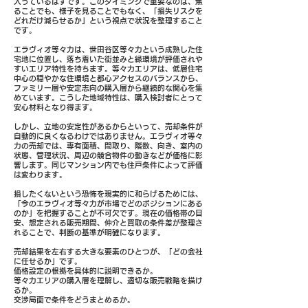
入っているはずです。このタイミングで重要なのは、焦
ることでも、様子を見ることでもなく、「損失リスクを
どれだけ減らせるか」という視点で状況を整理すること
です。
エラヴィオ等々力は、世田谷区等々力という成熟した住
宅地に位置し、落ち着いた街並みと緑環境が評価されや
すいエリア特性を持ちます。等々力エリアは、低層住宅
中心の穏やかな住環境と都心アクセスのバランスから、
ファミリー層や安定志向の購入層から継続的な関心を集
めています。こうした地域特性は、購入検討者にとって
安心材料となり得ます。
しかし、立地の安定性があるからといって、売却条件が
自動的に良くなるわけではありません。エラヴィオ等々
力の売却では、専有面積、間取り、階数、向き、室内の
状態、管理状況、周辺の競合物件の動きなどが価格に影
響します。同じマンション内でも住戸条件によって評価
は変わります。
損したくないという恐怖を現実的に和らげるためには、
「今のエラヴィオ等々力が市場でどのポジションにある
のか」を把握することが不可欠です。現在の価格帯の目
安、想定される販売期間、仲介と買取の条件差が整理さ
れることで、判断の基準が明確になります。
売却結果を左右する大きな要素のひとつが、「どの会社
に任せるか」です。
価格設定の根拠を具体的に説明できるか。
等々力エリアの購入層を理解し、適切な販売戦略を描け
るか。
交渉局面で条件をどうまとめるか。