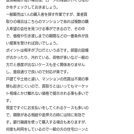
返済期間が短い場合は、ローンの残債がいくらなの
かをチェックしておきましょう。
一般販売は1人の購入者を探す作業ですが、業者買
取りの場合はこちらのマンションであれば複数の購
入希望の会社を見つける事ができるので、その中
で、価格や引き渡しまでの期間などの一番条件が良
い提案を受ければ良いでしょう。
ポイントは相手がプロだという点です。部屋の設備
が古かったり、汚れている、荷物が多いなど一般の
方だと感度が出ないケースも全く関係ありません
し、普段通りで良いので対応が楽です。
戸建てや土地と違い、マンションの売買は不測の事
態も起きにくいので、買取りとはいってもマーケッ
ト相場とかけ離れない価格で提示される事も多いで
す。
現金ですぐにお支払いをしてくれるケースも多いの
で、期限がある相続や差押えの時には特に有効で
す。銀行融資を使って購入する場合もありますが、
何度も利用をしているので一般の方の住宅ローンと