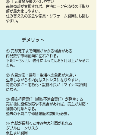
⑤ 手元資金が最大化しやすい
高値売却が実現すれば、住宅ローン完済後の手取り
額が最大化しやすい。
住み替え先の頭金や家具・リフォーム費用にも回し
やすい。
デメリット
① 売却完了まで時間がかかる場合がある
内見数や市場動向に左右される。
平均2〜3ヶ月、物件によっては6ヶ月以上かかるこ
とも。
② 内見対応・掃除・生活への負担が大きい
生活しながらの内見はストレスになりやすい。
荷物の多さ・老朽化・設備不良が「マイナス評価」
になる。
③ 瑕疵担保責任（契約不適合責任）が発生する
売却後に設備故障や不具合があれば、売主が対応・
補償の対象となる。
過去の不具合や修繕履歴の説明も必要。
④ 売却が長引くと住み替え計画が乱れる
ダブルローンリスク
仮住まい費用