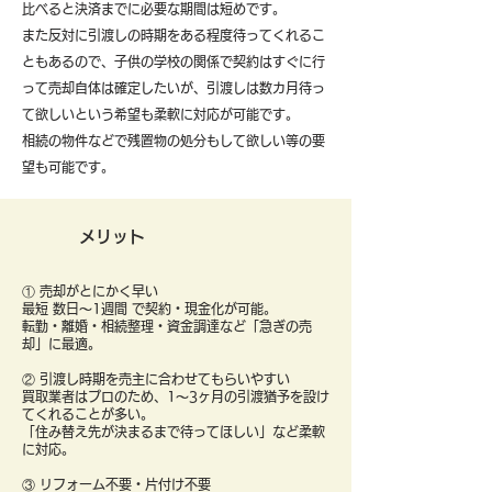
比べると決済までに必要な期間は短めです。
また反対に引渡しの時期をある程度待ってくれるこ
ともあるので、子供の学校の関係で契約はすぐに行
って売却自体は確定したいが、引渡しは数カ月待っ
て欲しいという希望も柔軟に対応が可能です。
​相続の物件などで残置物の処分もして欲しい等の要
望も可能です。
メリット
① 売却がとにかく早い
最短 数日〜1週間 で契約・現金化が可能。
転勤・離婚・相続整理・資金調達など「急ぎの売
却」に最適。
② 引渡し時期を売主に合わせてもらいやすい
買取業者はプロのため、1〜3ヶ月の引渡猶予を設け
てくれることが多い。
「住み替え先が決まるまで待ってほしい」など柔軟
に対応。
③ リフォーム不要・片付け不要