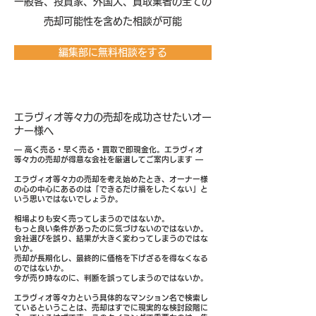
​一般客、投資家、外国人、買取業者の全ての
売却可能性を含めた相談が可能
編集部に無料相談をする
エラヴィオ等々力の売却を成功させたいオー
ナー様へ
― 高く売る・早く売る・買取で即現金化。エラヴィオ
等々力の売却が得意な会社を厳選してご案内します ―
エラヴィオ等々力の売却を考え始めたとき、オーナー様
の心の中心にあるのは「できるだけ損をしたくない」と
いう思いではないでしょうか。
相場よりも安く売ってしまうのではないか。
もっと良い条件があったのに気づけないのではないか。
会社選びを誤り、結果が大きく変わってしまうのではな
いか。
売却が長期化し、最終的に価格を下げざるを得なくなる
のではないか。
今が売り時なのに、判断を誤ってしまうのではないか。
エラヴィオ等々力という具体的なマンション名で検索し
ているということは、売却はすでに現実的な検討段階に