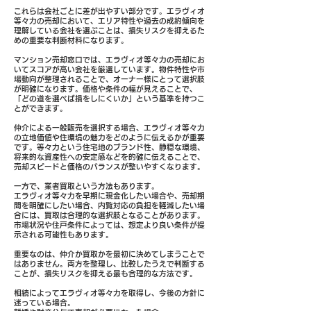
これらは会社ごとに差が出やすい部分です。エラヴィオ
等々力の売却において、エリア特性や過去の成約傾向を
理解している会社を選ぶことは、損失リスクを抑えるた
めの重要な判断材料になります。
マンション売却窓口では、エラヴィオ等々力の売却にお
いてスコアが高い会社を厳選しています。物件特性や市
場動向が整理されることで、オーナー様にとって選択肢
が明確になります。価格や条件の幅が見えることで、
「どの道を選べば損をしにくいか」という基準を持つこ
とができます。
仲介による一般販売を選択する場合、エラヴィオ等々力
の立地価値や住環境の魅力をどのように伝えるかが重要
です。等々力という住宅地のブランド性、静穏な環境、
将来的な資産性への安定感などを的確に伝えることで、
売却スピードと価格のバランスが整いやすくなります。
一方で、業者買取という方法もあります。
エラヴィオ等々力を早期に現金化したい場合や、売却期
間を明確にしたい場合、内覧対応の負担を軽減したい場
合には、買取は合理的な選択肢となることがあります。
市場状況や住戸条件によっては、想定より良い条件が提
示される可能性もあります。
重要なのは、仲介か買取かを最初に決めてしまうことで
はありません。両方を整理し、比較したうえで判断する
ことが、損失リスクを抑える最も合理的な方法です。
相続によってエラヴィオ等々力を取得し、今後の方針に
迷っている場合。