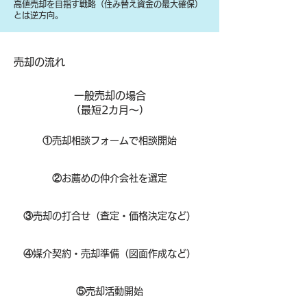
高値売却を目指す戦略（住み替え資金の最大確保）
とは逆方向。
​売却の流れ
一般売却の場合
​（最短2カ月～）
①
​売却相談フォームで相談開始
②
お薦めの仲介会社を選定
③
売却の打合せ（査定・価格決定など）
④
媒介契約・売却準備（図面作成など）
⑤
売却活動開始