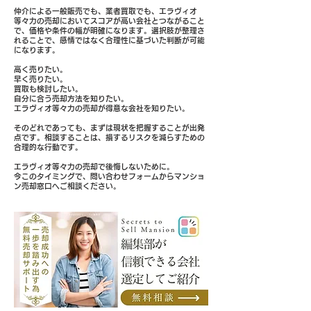
仲介による一般販売でも、業者買取でも、エラヴィオ
等々力の売却においてスコアが高い会社とつながること
で、価格や条件の幅が明確になります。選択肢が整理さ
れることで、感情ではなく合理性に基づいた判断が可能
になります。
高く売りたい。
早く売りたい。
買取も検討したい。
自分に合う売却方法を知りたい。
エラヴィオ等々力の売却が得意な会社を知りたい。
そのどれであっても、まずは現状を把握することが出発
点です。相談することは、損するリスクを減らすための
合理的な行動です。
エラヴィオ等々力の売却で後悔しないために。
今このタイミングで、問い合わせフォームからマンショ
ン売却窓口へご相談ください。