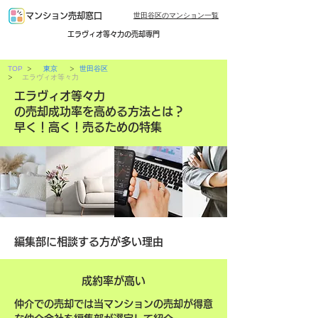
世田谷区のマンション一覧
マンション売却窓口
エラヴィオ等々力の売却専門
>
>
TOP
東京
世田谷区
>
エラヴィオ等々力
エラヴィオ等々力
の売却成功率を高める方法とは？
早く！高く！売るための特集
編集部に相談する方が多い理由
成約率が高い
仲介での売却では当マンションの売却が得意