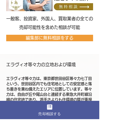
​一般客、投資家、外国人、買取業者の全ての
売却可能性を含めた相談が可能
編集部に無料相談をする
エラヴィオ等々力の立地および環境
エラヴィオ等々力は、東京都世田谷区等々力七丁目
という、世田谷区内でも住宅地としての安定感と落
ち着きを兼ね備えたエリアに位置しています。等々
力は、自由が丘や尾山台と連続する東急大井町線沿
線の住宅地であり、派手さよりも住環境の質が重視
されてきた地域です。エラヴィオ等々力が建つ等々
力七丁目は、その中でも閑静な街並みが広がる一角
売却相談する
にあたります。
利用が想定される駅は東急大井町線の尾山台駅や
等々力駅です。大井町方面や自由が丘方面へのアク
セスが明確で、東横線や田園都市線への接続を通じ