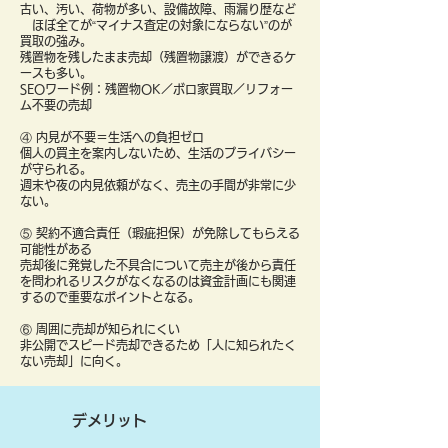
古い、汚い、荷物が多い、設備故障、雨漏り歴など
ほぼ全てが“マイナス査定の対象にならない”のが
買取の強み。
残置物を残したまま売却（残置物譲渡）ができるケ
ースも多い。
SEOワード例：残置物OK／ボロ家買取／リフォー
ム不要の売却
④ 内見が不要＝生活への負担ゼロ
個人の買主を案内しないため、生活のプライバシー
が守られる。
週末や夜の内見依頼がなく、売主の手間が非常に少
ない。
⑤ 契約不適合責任（瑕疵担保）が免除してもらえる
可能性がある
売却後に発覚した不具合について売主が後から責任
を問われるリスクがなくなるのは資金計画にも関連
するので重要なポイントとなる。
⑥ 周囲に売却が知られにくい
非公開でスピード売却できるため「人に知られたく
ない売却」に向く。
デメリット