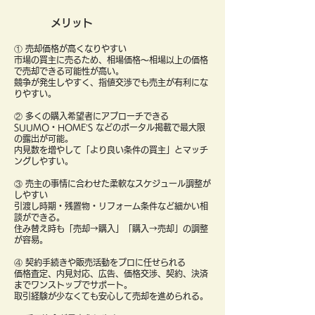
メリット
① 売却価格が高くなりやすい
市場の買主に売るため、相場価格〜相場以上の価格
で売却できる可能性が高い。
競争が発生しやすく、指値交渉でも売主が有利にな
りやすい。
② 多くの購入希望者にアプローチできる
SUUMO・HOME’S などのポータル掲載で最大限
の露出が可能。
内見数を増やして「より良い条件の買主」とマッチ
ングしやすい。
③ 売主の事情に合わせた柔軟なスケジュール調整が
しやすい
引渡し時期・残置物・リフォーム条件など細かい相
談ができる。
住み替え時も「売却→購入」「購入→売却」の調整
が容易。
④ 契約手続きや販売活動をプロに任せられる
価格査定、内見対応、広告、価格交渉、契約、決済
までワンストップでサポート。
取引経験が少なくても安心して売却を進められる。