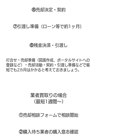
⑥
売却決定・契約
⑦
引渡し準備（ローン等で約1ヶ月）
⑧​
残金決済・引渡し
打合せ・売却準備（図面作成、ポータルサイトへの
登録など）・売却活動・契約・引渡し準備などで最
短でも2カ月はかかると考えておきましょう。
業者買取りの場合
（​最短1週間～）
①
​売却相談フォームで相談開始
②
購入待ち業者の購入意志確認