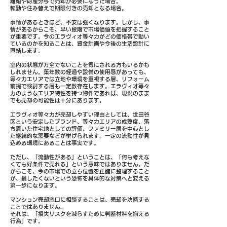
離婚や財産分与で売却が必要になった場合。
転勤や住み替えで期限付きの売却となる場合。
事情があるときほど、不安は強くなります。しかし、事
情があるからこそ、早い段階で市場価値を把握すること
が重要です。今のエラヴィオ等々力がどの価格帯で動い
ているのかを知ることは、資金計画や今後の生活設計に
直結します。
室内の状態が万全でないことを気にされる方もいるかも
しれません。築年数の経過や設備の使用感があっても、
等々力エリアでは立地や環境を重視する層、リフォーム
前提で検討する層も一定数存在します。エラヴィオ等々
力のようなエリア特性を持つ物件であれば、現況のまま
でも売却の可能性は十分にあります。
エラヴィオ等々力が売却しやすい理由としては、世田谷
区という安定したブランド、等々力エリアの成熟度、落
ち着いた住宅地としての評価、ファミリー層を中心とし
た継続的な需要などが挙げられます。一定の流動性が見
込める環境にあることは事実です。
ただし、「流動性がある」ということは、「何も考えな
くても好条件で売れる」という意味ではありません。だ
からこそ、今の市場での立ち位置を正確に整理すること
が、損したくないという恐怖を具体的な対策へと変える
第一歩になります。
マンション売却窓口に相談することは、売却を決断する
ことではありません。
それは、「損失リスクを減らすために判断材料を揃える
行為」です。