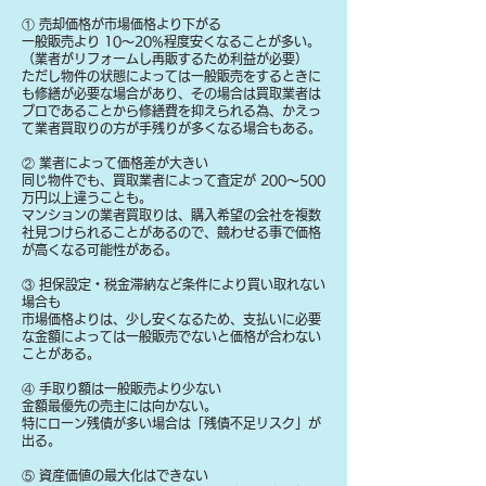
① 売却価格が市場価格より下がる
一般販売より 10〜20%程度安くなることが多い。
（業者がリフォームし再販するため利益が必要）
ただし物件の状態によっては一般販売をするときに
も修繕が必要な場合があり、その場合は買取業者は
プロであることから修繕費を抑えられる為、かえっ
て業者買取りの方が手残りが多くなる場合もある。
② 業者によって価格差が大きい
同じ物件でも、買取業者によって査定が 200〜500
万円以上違うことも。
マンションの業者買取りは、購入希望の会社を複数
社見つけられることがあるので、競わせる事で価格
が高くなる可能性がある。
③ 担保設定・税金滞納など条件により買い取れない
場合も
​市場価格よりは、少し安くなるため、支払いに必要
な金額によっては一般販売でないと価格が合わない
ことがある。
④ 手取り額は一般販売より少ない
金額最優先の売主には向かない。
特にローン残債が多い場合は「残債不足リスク」が
出る。
⑤ 資産価値の最大化はできない