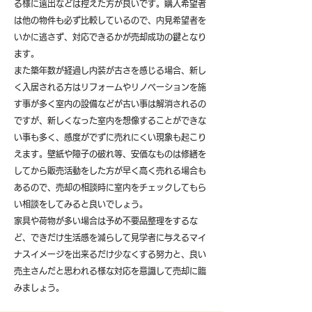
る様に遠出などは控えた方が良いです。購入希望者
は他の物件も必ず比較しているので、内見希望者を
いかに逃さず、対応できるかが売却成功の鍵となり
ます。
また築年数が経過し内装が古さを感じる場合、新し
く入居される方はリフォームやリノベーションを施
す事が多く室内の設備などが古い事は解消されるの
ですが、新しくなった室内を想像することができな
い事も多く、感度がでずに売れにくい現象も起こり
えます。壁紙や障子の破れ等、安価なものは修繕を
してから販売活動をした方が早く高く売れる場合も
あるので、売却の相談時に室内をチェックしてもら
い相談をしてみると良いでしょう。
​家具や荷物が多い場合は予め不要品整理をするな
ど、できだけ生活感を減らして見学者に与えるマイ
ナスイメージを出来るだけ少なくする努力と、良い
売主さんだと思われる様な対応を意識して売却に臨
みましょう。