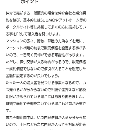
ポイント
仲介で売却する一般販売の場合は仲介会社と媒介契
約を結び、基本的にはSUUMOやアットホーム等の
ポータルサイト等に掲載して多くの方に売却してい
る事をPRして購入者を見つけます。
マンションの広さ、階数、部屋の方角などを元に、
マーケット相場の前後で販売価格を設定する事が多
いので、一番高く売却ができる可能性があります。
ただし、値引交渉が入る場合があるので、販売価格
＝成約価格ではないので値引が入ることを想定した
金額に設定するのが良いでしょう。
たった一人の購入客を見つける作業となるので、い
つ売れるかが分からないので相続や差押えなど納税
期限が決められている場合にはあまり向きません。
離婚や転勤で売却を急いでいる場合も注意が必要で
す。
また売却期間中は、いつ内見依頼が入るか分からな
いので、土日なども急な内見が入っても対応が出来