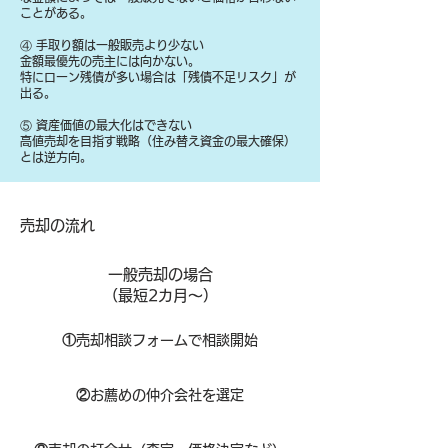
ことがある。
④ 手取り額は一般販売より少ない
金額最優先の売主には向かない。
特にローン残債が多い場合は「残債不足リスク」が
出る。
⑤ 資産価値の最大化はできない
高値売却を目指す戦略（住み替え資金の最大確保）
とは逆方向。
​売却の流れ
一般売却の場合
​（最短2カ月～）
①
​売却相談フォームで相談開始
②
お薦めの仲介会社を選定