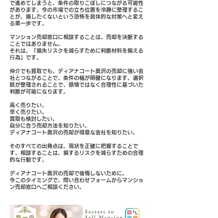
で進めてしまうと、条件の取りこぼしにつながる可能性
があります。今の市場での立ち位置を冷静に整理するこ
とが、損したくないという恐怖を具体的な対策へと変え
る第一歩です。
マンション売却窓口に相談することは、売却を決断する
ことではありません。
それは、「損失リスクを減らすために判断材料を揃える
行為」です。
仲介でも買取でも、ディアナコート奥沢の売却に強い会
社とつながることで、条件の幅が明確になります。選択
肢が整理されることで、感情ではなく合理性に基づいた
判断が可能になります。
高く売りたい。
早く売りたい。
買取も検討したい。
自分に合う売却方法を知りたい。
ディアナコート奥沢の売却が得意な会社を知りたい。
そのすべての出発点は、現状を正確に把握することで
す。相談することは、損するリスクを減らすための合理
的な行動です。
ディアナコート奥沢の売却で後悔しないために。
今このタイミングで、問い合わせフォームからマンショ
ン売却窓口へご相談ください。