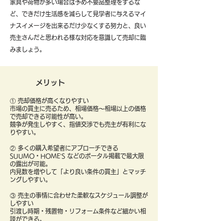
​家具や荷物が多い場合は予め不要品整理をするな
ど、できだけ生活感を減らして見学者に与えるマイ
ナスイメージを出来るだけ少なくする努力と、良い
売主さんだと思われる様な対応を意識して売却に臨
みましょう。
メリット
① 売却価格が高くなりやすい
市場の買主に売るため、相場価格〜相場以上の価格
で売却できる可能性が高い。
競争が発生しやすく、指値交渉でも売主が有利にな
りやすい。
② 多くの購入希望者にアプローチできる
SUUMO・HOME’S などのポータル掲載で最大限
の露出が可能。
内見数を増やして「より良い条件の買主」とマッチ
ングしやすい。
③ 売主の事情に合わせた柔軟なスケジュール調整が
しやすい
引渡し時期・残置物・リフォーム条件など細かい相
談ができる。