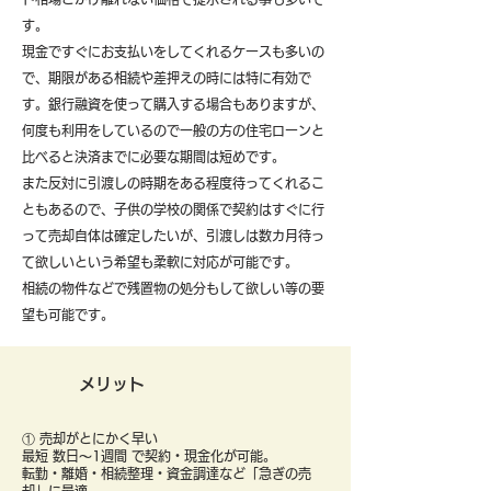
す。
現金ですぐにお支払いをしてくれるケースも多いの
で、期限がある相続や差押えの時には特に有効で
す。銀行融資を使って購入する場合もありますが、
何度も利用をしているので一般の方の住宅ローンと
比べると決済までに必要な期間は短めです。
また反対に引渡しの時期をある程度待ってくれるこ
ともあるので、子供の学校の関係で契約はすぐに行
って売却自体は確定したいが、引渡しは数カ月待っ
て欲しいという希望も柔軟に対応が可能です。
​相続の物件などで残置物の処分もして欲しい等の要
望も可能です。
メリット
① 売却がとにかく早い
最短 数日〜1週間 で契約・現金化が可能。
転勤・離婚・相続整理・資金調達など「急ぎの売