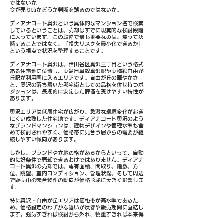
ではないか。
今が売り時かどうか判断を誤るのではないか。
ディアナコート奥沢という具体的なマンション名で検索
しているということは、売却はすでに現実的な検討段階
に入っています。この段階で最も重要なのは、焦って決
断することではなく、「損失リスクを最小化できるか」
という視点で状況を整理することです。
ディアナコート奥沢は、世田谷区奥沢三丁目という格式
ある住宅地に位置し、東急目黒線奥沢駅や東横線自由が
丘駅が利用圏に入るエリアです。自由が丘の華やかさ
と、奥沢の落ち着いた邸宅街としての品格を併せ持つポ
ジションは、長期的に安定した評価を受けやすい特性が
あります。
奥沢エリアは低層住宅が広がり、急激な環境変化が起き
にくい成熟した住宅地です。ディアナコート奥沢のよう
なブランドマンションは、建物デザインや管理水準も含
めて検討されやすく、価格帯に見合う層からの需要が継
続しやすい傾向があります。
しかし、ブランドや立地の格があるからといって、自動
的に好条件で売却できるわけではありません。ディアナ
コート奥沢の売却では、専有面積、間取り、階数、方
位、眺望、室内コンディション、管理状況、そして周辺
で販売中の競合物件の動向が価格形成に大きく影響しま
す。
特に奥沢・自由が丘エリアは価格帯が高水準であるた
め、価格設定のわずかな違いが反響や販売期間に直結し
ます。強気すぎれば検討から外れ、慎重すぎれば本来得