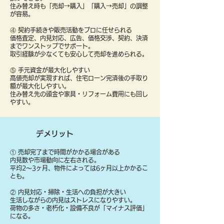
住み替え時も「売却→購入」「購入→売却」の調整
が容易。
④ 契約手続きや販売活動をプロに任せられる
価格査定、内見対応、広告、価格交渉、契約、決済
までワンストップでサポート。
取引経験が少なくても安心して売却を進められる。
⑤ 手元資金が最大化しやすい
高値売却が実現すれば、住宅ローン完済後の手取り
額が最大化しやすい。
住み替え先の頭金や家具・リフォーム費用にも回し
やすい。
デメリット
① 売却完了まで時間がかかる場合がある
内見数や市場動向に左右される。
平均2〜3ヶ月、物件によっては6ヶ月以上かかるこ
とも。
② 内見対応・掃除・生活への負担が大きい
生活しながらの内見はストレスになりやすい。
荷物の多さ・老朽化・設備不良が「マイナス評価」
になる。