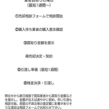
業者買取りの場合
（​最短1週間～）
①
​売却相談フォームで相談開始
②
購入待ち業者の購入意志確認
③
買取り金額を提示
④
売却決定・契約
⑤
引渡し準備（最短1週間）
⑥
残金決済・引渡し
問合せから数日程度で買取業者から買取り金額など
を提示し、金額が合えば速やかに契約。早い引渡も
相談可能。部屋の不具合等の査定額に影響がありそ
うな項目は相談フォームでお知らせ下さい。