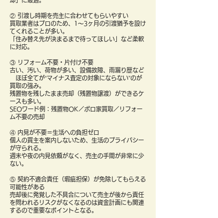
却」に最適。
② 引渡し時期を売主に合わせてもらいやすい
買取業者はプロのため、1〜3ヶ月の引渡猶予を設け
てくれることが多い。
「住み替え先が決まるまで待ってほしい」など柔軟
に対応。
③ リフォーム不要・片付け不要
古い、汚い、荷物が多い、設備故障、雨漏り歴など
ほぼ全てが“マイナス査定の対象にならない”のが
買取の強み。
残置物を残したまま売却（残置物譲渡）ができるケ
ースも多い。
SEOワード例：残置物OK／ボロ家買取／リフォー
ム不要の売却
④ 内見が不要＝生活への負担ゼロ
個人の買主を案内しないため、生活のプライバシー
が守られる。
週末や夜の内見依頼がなく、売主の手間が非常に少
ない。
⑤ 契約不適合責任（瑕疵担保）が免除してもらえる
可能性がある
売却後に発覚した不具合について売主が後から責任
を問われるリスクがなくなるのは資金計画にも関連
するので重要なポイントとなる。