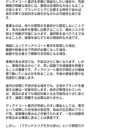
ディアナコート奥沢を早期に現金化したい場合や、売却
期限が明確な場合には、買取は合理的な方法となること
があります。ブランドエリアに位置する物件であれば、
条件次第では前向きな提示がなされる可能性もありま
す。
重要なのは、仲介か買取かを最初から固定しないことで
す。両方の条件を整理し比較することで、損失リスクを
抑えた判断が可能になります。選択肢を並べたうえで決
めることが、後悔を減らすための現実的な方法です。
相続によってディアナコート奥沢を取得した場合。
離婚や財産分与で売却が必要になった場合。
転勤や住み替えで期限付き売却となる場合。
事情がある状況では、不安はさらに強くなります。しか
し、事情があるからこそ、早い段階で市場価値を把握す
ることが重要です。ディアナコート奥沢が現在どの価格
帯で動いているのかを知ることは、今後の資金計画や生
活設計に直結します。
室内の状態に不安がある場合でも、立地やブランドを重
視する層は一定数存在します。条件が整理されていれ
ば、現況のままでも検討対象となる可能性は十分にあり
ます。過度に悲観する必要はありません。
ディアナコート奥沢が売却しやすい理由としては、奥沢
という成熟した住宅地の安定性、自由が丘近接のブラン
ド性、実需層の厚みなどが挙げられます。一定の流動性
が見込める環境にあることは事実です。
しかし、「ブランドエリアだから安心」という感覚だけ