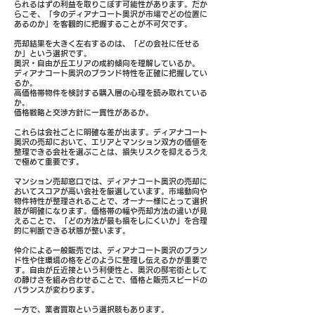
られるはずの利益を取りこぼす可能性があります。だか
らこそ、「今のディアナコート奥沢が市場でどの位置に
あるのか」を客観的に把握することが不可欠です。
売却結果を大きく左右するのは、「どの会社に任せる
か」という選択です。
奥沢・自由が丘エリアの成約傾向を理解しているか。
ディアナコート奥沢のブランド特性を正確に把握してい
るか。
高価格帯物件を検討する購入層の心理を読み取れている
か。
価格戦略と交渉方針に一貫性があるか。
これらは会社ごとに明確な差が出ます。ディアナコート
奥沢の売却において、エリアとマンション双方の価値を
整理できる会社を選ぶことは、損失リスクを抑えるうえ
で極めて重要です。
マンション売却窓口では、ディアナコート奥沢の売却に
おいてスコアが高い会社を厳選しています。市場動向や
物件特性が整理されることで、オーナー様にとって選択
肢が明確になります。価格帯の幅や売却方法の違いが見
えることで、「どの方法が最も損をしにくいか」を合理
的に判断できる状態が整います。
仲介による一般販売では、ディアナコート奥沢のブラン
ド性や住環境の格をどのように整理し伝えるかが重要で
す。自由が丘近接という利便性と、奥沢の邸宅街として
の静けさを組み合わせることで、価格と販売スピードの
バランスが変わります。
一方で、業者買取という選択肢もあります。