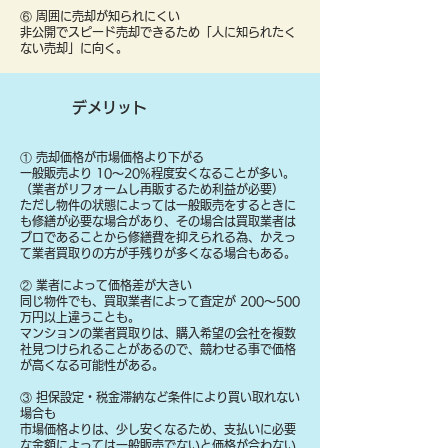
⑥ 周囲に売却が知られにくい
非公開でスピード売却できるため「人に知られたく
ない売却」に向く。
デメリット
① 売却価格が市場価格より下がる
一般販売より 10〜20%程度安くなることが多い。
（業者がリフォームし再販するため利益が必要）
ただし物件の状態によっては一般販売をするときに
も修繕が必要な場合があり、その場合は買取業者は
プロであることから修繕費を抑えられる為、かえっ
て業者買取りの方が手残りが多くなる場合もある。
② 業者によって価格差が大きい
同じ物件でも、買取業者によって査定が 200〜500
万円以上違うことも。
マンションの業者買取りは、購入希望の会社を複数
社見つけられることがあるので、競わせる事で価格
が高くなる可能性がある。
③ 担保設定・税金滞納など条件により買い取れない
場合も
​市場価格よりは、少し安くなるため、支払いに必要
な金額によっては一般販売でないと価格が合わない