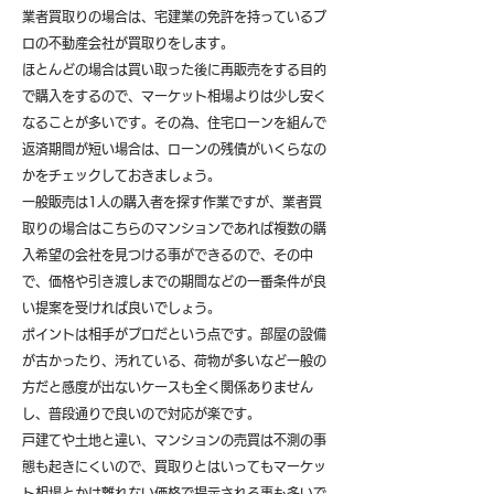
業者買取りの場合は、宅建業の免許を持っているプ
ロの不動産会社が買取りをします。
ほとんどの場合は買い取った後に再販売をする目的
で購入をするので、マーケット相場よりは少し安く
なることが多いです。その為、住宅ローンを組んで
返済期間が短い場合は、ローンの残債がいくらなの
かをチェックしておきましょう。
一般販売は1人の購入者を探す作業ですが、業者買
取りの場合はこちらのマンションであれば複数の購
入希望の会社を見つける事ができるので、その中
で、価格や引き渡しまでの期間などの一番条件が良
い提案を受ければ良いでしょう。
ポイントは相手がプロだという点です。部屋の設備
が古かったり、汚れている、荷物が多いなど一般の
方だと感度が出ないケースも全く関係ありません
し、普段通りで良いので対応が楽です。
戸建てや土地と違い、マンションの売買は不測の事
態も起きにくいので、買取りとはいってもマーケッ
ト相場とかけ離れない価格で提示される事も多いで