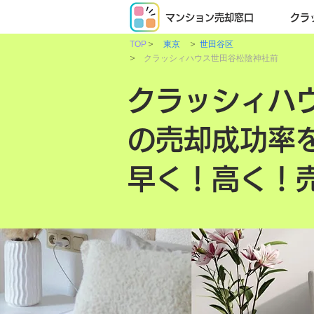
マンション売却窓口
クラ
>
>
TOP
東京
世田谷区
>
クラッシィハウス世田谷松陰神社前
クラッシィハ
の売却成功率
早く！高く！