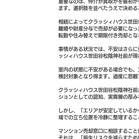
重要なのは、仲介か買取かを最初か
ます。選択肢を並べたうえで決める
相続によってクラッシィハウス世田
離婚や財産分与で売却が必要になっ
転勤や住み替えで期限付き売却とな
事情がある状況では、不安はさらに
ッシィハウス世田谷松陰神社前が現
室内の状態に不安がある場合でも、
検討対象となり得ます。過度に悲観
クラッシィハウス世田谷松陰神社前
ションとしての認知、実需層の厚み
しかし、「エリアが安定しているか
場での立ち位置を冷静に整理するこ
マンション売却窓口に相談すること
それは、「損失リスクを減らすため