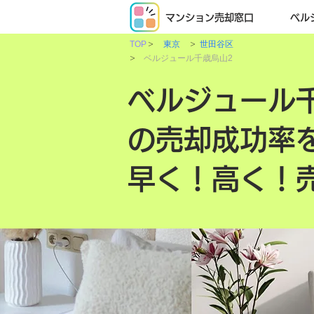
マンション売却窓口
ベル
>
>
TOP
東京
世田谷区
>
ベルジュール千歳烏山2
ベルジュール
の売却成功率
早く！高く！