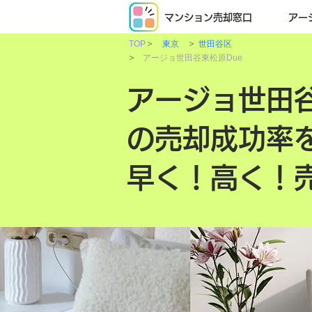
マンション売却窓口
アー
>
>
TOP
東京
世田谷区
>
アージョ世田谷東松原Due
アージョ世田谷
の売却成功率
早く！高く！