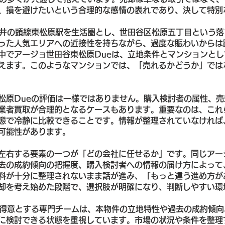
、損を避けたいという合理的な感情の表れであり、決して特別
王井の頭線東松原駅を生活圏とし、世田谷区松原五丁目という
った人気エリアへの近接性を持ちながら、過度な賑わいからは
中でアージョ世田谷東松原Dueは、立地条件とマンションと
えます。このようなマンションでは、「売れるかどうか」では
松原Dueの評価は一様ではありません。購入検討者の属性、
業者買取が合理的となるケースもあります。重要なのは、これ
態で冷静に比較できることです。情報が整理されていなければ
可能性があります。
左右する要素の一つが「どの会社に任せるか」です。同じアー
去の成約傾向の把握度、購入検討者への情報の届け方によって
料が十分に整理されないまま話が進み、「もっと違う進め方が
却を考え始めた段階で、選択肢が明確になり、判断しやすい環
を得意とする専門チームは、本物件の立地特性や過去の成約傾
に検討できる状態を重視しています。市場の状況や条件を整理