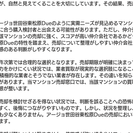
が、自然と見えてくることを大切にしています。その結果、売
ージョ世田谷東松原Dueのように実需ニーズが見込めるマン
に合う購入検討者と出会える可能性があります。ただし、仲介
該マンションの売却に強く、スコアが高い仲介会社であるかど
原Dueの特性を踏まえ、売却について整理がしやすい仲介会
感のある判断がしやすくなります。
件次第では合理的な選択となります。売却期限が明確に決まっ
力をかけにくい状況では、業者買取が現実的な選択肢になるこ
に積極的な業者とそうでない業者が存在します。その違いを知
があります。当マンション売却窓口では、当該マンションの買
態が整います。
売却を検討せざるを得ない状況では、判断を誤ることへの恐怖
すく、後悔につながりやすいものです。しかし、状況を整理し
も少なくありません。アージョ世田谷東松原Dueの売却にお
ます。