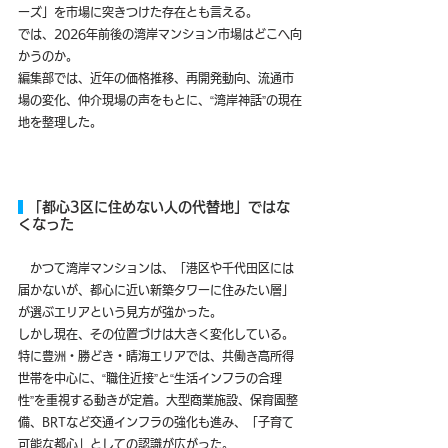
ーズ」を市場に突きつけた存在とも言える。
では、2026年前後の湾岸マンション市場はどこへ向
かうのか。
編集部では、近年の価格推移、再開発動向、流通市
場の変化、仲介現場の声をもとに、“湾岸神話”の現在
地を整理した。
 「都心3区に住めない人の代替地」ではな
くなった
　かつて湾岸マンションは、「港区や千代田区には
届かないが、都心に近い新築タワーに住みたい層」
が選ぶエリアという見方が強かった。
しかし現在、その位置づけは大きく変化している。
特に豊洲・勝どき・晴海エリアでは、共働き高所得
世帯を中心に、“職住近接”と“生活インフラの合理
性”を重視する動きが定着。大型商業施設、保育園整
備、BRTなど交通インフラの強化も進み、「子育て
可能な都心」としての認識が広がった。