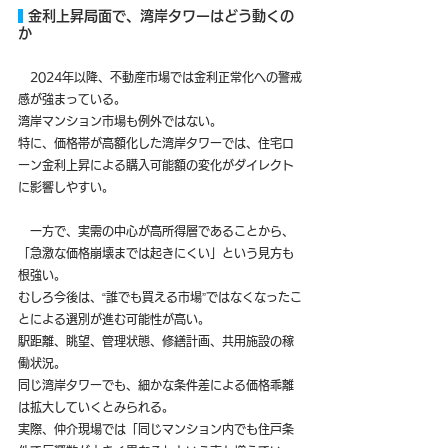
 金利上昇局面で、湾岸タワーはどう動くの
か
　2024年以降、不動産市場では金利正常化への警戒
感が強まっている。
湾岸マンション市場も例外ではない。
特に、価格帯が高額化した湾岸タワーでは、住宅ロ
ーン金利上昇による購入可能額の変化がダイレクト
に影響しやすい。
　一方で、実需の中心が高所得層であることから、
「急激な価格崩壊までは起きにくい」という見方も
根強い。
むしろ今後は、“誰でも買える市場”ではなくなったこ
とによる選別が進む可能性が高い。
駅距離、眺望、管理状態、修繕計画、共用施設の稼
働状況。
同じ湾岸タワーでも、細かな条件差による価格乖離
は拡大していくとみられる。
実際、仲介現場では「同じマンション内でも住戸条