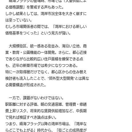
　晴海フラッグの登場時、市場では「大量供給によ
る価格調整」を警戒する声もあった。
しかし結果としては、湾岸市況全体を大きく崩すに
は至っていない。
むしろ市場関係者の間では、「湾岸における新しい
価格基準をつくった」という見方が強い。
　大規模街区、統一感ある街並み、海沿い立地、商
業・教育・公園機能の一体開発。さらに、都心近接
でありながら比較的広い住戸面積を確保できる点
も、近年の新築市場では希少になりつつある。
特に一次取得層だけでなく、都心区からの住み替え
検討者も流入したことで、“郊外型大型開発”とは異な
る需要構造が形成された。
　一方で、課題がないわけではない。
駅距離に対する評価、朝の交通混雑、管理費・修繕
費上昇リスク、将来的な賃貸供給増加など、中長期
で見れば検証すべき論点は多い。
つまり、晴海フラッグ以降の湾岸市場は、「湾岸な
らどこでも上がる」時代から、「街ごとの成熟度が