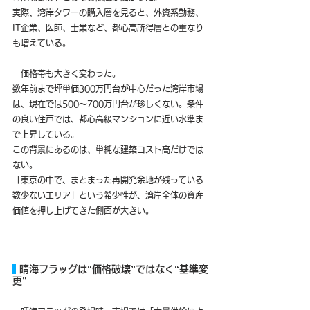
実際、湾岸タワーの購入層を見ると、外資系勤務、
IT企業、医師、士業など、都心高所得層との重なり
も増えている。
　価格帯も大きく変わった。
数年前まで坪単価300万円台が中心だった湾岸市場
は、現在では500〜700万円台が珍しくない。条件
の良い住戸では、都心高級マンションに近い水準ま
で上昇している。
この背景にあるのは、単純な建築コスト高だけでは
ない。
「東京の中で、まとまった再開発余地が残っている
数少ないエリア」という希少性が、湾岸全体の資産
価値を押し上げてきた側面が大きい。
 晴海フラッグは“価格破壊”ではなく“基準変
更”