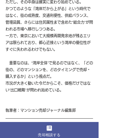
ただし、その中身は確実に変わり始めている。
かつてのような「湾岸だから上がる」という時代で
はなく、街の成熟度、交通利便性、供給バランス、
管理品質、さらには住民属性まで含めた“総合力”が問
われる市場へ移行しつつある。
一方で、東京において大規模再開発余地が残るエリ
アは限られており、都心近接という湾岸の優位性が
すぐに失われるわけでもない。
　重要なのは、“湾岸全体”で見るのではなく、「どの
街の、どのマンションを、どのタイミングで売却・
購入するか」という視点だ。
市況が大きく動いた今だからこそ、価格だけではな
い“出口戦略”が問われ始めている。
執筆者：マンション売却ジャーナル編集部
タグ：
売却相談する