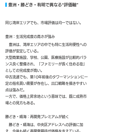
 豊洲・勝どき・有明で異なる“評価軸”
同じ湾岸エリアでも、市場評価は均一ではない。
豊洲：生活完成度の高さが強み
　豊洲は、湾岸エリアの中でも特に生活利便性への
評価が安定している。
大型商業施設、学校、公園、医療施設が比較的バラ
ンス良く整備され、「ファミリーが長く住める街」
としての完成度が高い。
中古流通でも、築10年前後のタワーマンションに一
定の指名買い需要が存在し、出口戦略を描きやすい
点は強みだ。
一方で、価格上昇余地という意味では、既に成熟市
場との見方もある。
勝どき・晴海：再開発プレミアムが続く
　勝どき・晴海は、中央区アドレスへの評価に加
え、今後も続く再開発期待が価格を支えている。