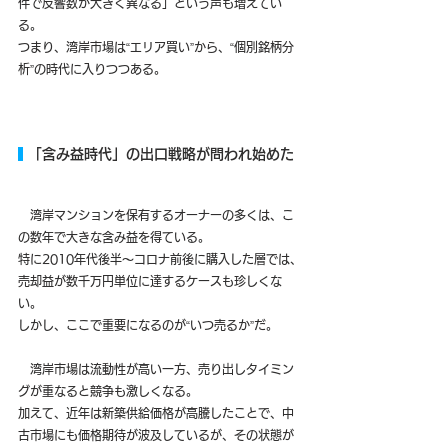
件で反響数が大きく異なる」という声も増えてい
る。
つまり、湾岸市場は“エリア買い”から、“個別銘柄分
析”の時代に入りつつある。
 「含み益時代」の出口戦略が問われ始めた
　湾岸マンションを保有するオーナーの多くは、こ
の数年で大きな含み益を得ている。
特に2010年代後半〜コロナ前後に購入した層では、
売却益が数千万円単位に達するケースも珍しくな
い。
しかし、ここで重要になるのが“いつ売るか”だ。
　湾岸市場は流動性が高い一方、売り出しタイミン
グが重なると競争も激しくなる。
加えて、近年は新築供給価格が高騰したことで、中
古市場にも価格期待が波及しているが、その状態が