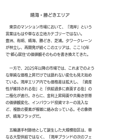
晴海・勝どきエリア
　東京のマンション市場において、「湾岸」という
言葉はもはや単なる立地カテゴリーではない。
豊洲、有明、晴海、勝どき、芝浦。タワークレーン
が林立し、再開発が続くこのエリアは、ここ10年
で“都心居住”の価値観そのものを書き換えてきた。
　一方で、2025年以降の市場では、これまでのよう
な単純な価格上昇だけでは語れない変化も見え始め
ている。湾岸エリア内でも価格差は拡大し、「資産
性が維持される街」と「供給過多に直面する街」の
二極化が進行。さらに、金利上昇局面や共働き世帯
の価値観変化、インバウンド投資マネーの流入な
ど、複数の要素が複雑に絡み合っている。その象徴
が、晴海フラッグだ。
　五輪選手村跡地として誕生した大規模街区は、単
なる大型供給ではなく、「湾岸ブランドの次のフェ