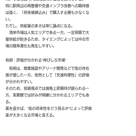
特に駅周辺の再整備や交通インフラ改善への期待感
は強く、「将来価値込み」で購入する層も少なくな
い。
ただし、供給量の多さは常に論点になる。
　湾岸市場は人気エリアである一方、一定周期で大
量供給が起きるため、タイミングによっては中古市
場の競争激化も発生しやすい。
有明：評価が分かれる“伸びしろ市場”
　有明は、商業施設やアリーナ開発などで街の存在
感が増した一方、依然として「交通利便性」の評価
が分かれやすい。
そのため、投資視点では価格上昇期待が語られる一
方、実需層では好みが明確に分かれるエリアでもあ
る。
裏を返せば、“街の将来性をどう見るか”によって評価
差が大きくなる市場と言える。