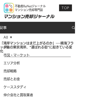
不動産ReNetジャーナル
TOP
マンション売却専門誌
マンション売却ジャーナル
記事
All
「湾岸マンションはまだ上がるのか」──晴海フラ
ッグ後の東京湾岸、“選ばれる街”に起きている変
All
化
市況・マーケット
エリア分析
売却戦略
売却とお金
ケーススタディ
仲介会社と買取業者