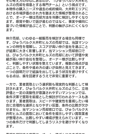
その考え方の中心にあるのが、「びゅうパルク大井町ヒ
ルズの売却を得意とする専門チーム」という視点です。
本物件の購入ニーズや過去の成約傾向、大井町エリアに
おける市場評価のされ方を踏まえた情報が整理されるこ
とで、オーナー様は売却方法を冷静に検討しやすくなり
ます。感覚や勢いで話が進むのではなく、事実や傾向に
基づいた情報が並ぶことで、判断の軸がぶれにくくなり
ます。
仲介売却、いわゆる一般販売を検討する場合も同様で
す。びゅうパルク大井町ヒルズの売却では、当該マンシ
ョンの特性を理解し、スコアが高い仲介会社を選ぶこと
が結果に大きく影響します。当マンション売却窓口で
は、びゅうパルク大井町ヒルズの売却において評価や実
績が高い仲介会社を整理し、オーナー様が比較しやす
く、判断しやすい状態を整えています。複数の視点が並
ぶことで、条件や進め方の違いが自然と見えてきます。
一つの説明だけで結論を出してしまう状況を避けやすく
なる点は、損を回避するうえで非常に重要です。
一方で、業者買取という選択肢も現実的な判断として検
討されます。びゅうパルク大井町ヒルズのように、立地
評価と一定の流動性が意識されやすいマンションでは、
条件次第で買取を前提とした検討が行われるケースもあ
ります。業者買取は、スピードや確実性を重視したい場
合に合理的な選択となりやすい反面、条件の比較が欠か
せません。当マンション売却窓口では、びゅうパルク大
井町ヒルズの買取において条件を提示しやすい買取業者
が整理され、比較しやすい環境が整えられています。一
つの条件だけで判断してしまうリスクを避けやすくなり
ます。