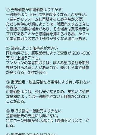
① 売却価格が市場価格より下がる
一般販売より 10〜20%程度安くなることが多い。
（業者がリフォームし再販するため利益が必要）
ただし物件の状態によっては一般販売をするときに
も修繕が必要な場合があり、その場合は買取業者は
プロであることから修繕費を抑えられる為、かえっ
て業者買取りの方が手残りが多くなる場合もある。
② 業者によって価格差が大きい
同じ物件でも、買取業者によって査定が 200〜500
万円以上違うことも。
マンションの業者買取りは、購入希望の会社を複数
社見つけられることがあるので、競わせる事で価格
が高くなる可能性がある。
③ 担保設定・税金滞納など条件により買い取れない
場合も
​市場価格よりは、少し安くなるため、支払いに必要
な金額によっては一般販売でないと価格が合わない
ことがある。
④ 手取り額は一般販売より少ない
金額最優先の売主には向かない。
特にローン残債が多い場合は「残債不足リスク」が
出る。