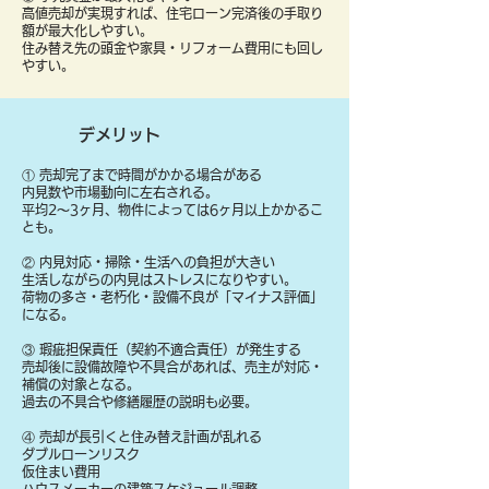
高値売却が実現すれば、住宅ローン完済後の手取り
額が最大化しやすい。
住み替え先の頭金や家具・リフォーム費用にも回し
やすい。
デメリット
① 売却完了まで時間がかかる場合がある
内見数や市場動向に左右される。
平均2〜3ヶ月、物件によっては6ヶ月以上かかるこ
とも。
② 内見対応・掃除・生活への負担が大きい
生活しながらの内見はストレスになりやすい。
荷物の多さ・老朽化・設備不良が「マイナス評価」
になる。
③ 瑕疵担保責任（契約不適合責任）が発生する
売却後に設備故障や不具合があれば、売主が対応・
補償の対象となる。
過去の不具合や修繕履歴の説明も必要。
④ 売却が長引くと住み替え計画が乱れる
ダブルローンリスク
仮住まい費用