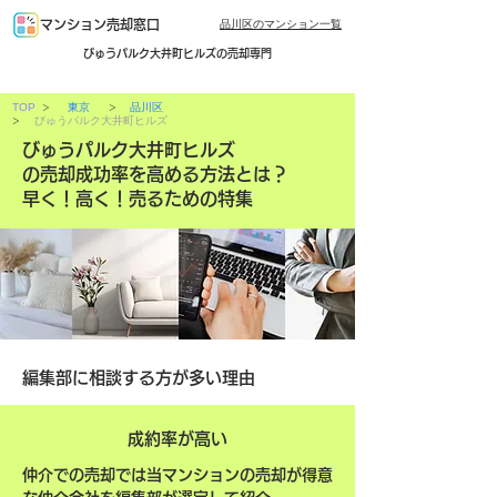
品川区のマンション一覧
マンション売却窓口
びゅうパルク大井町ヒルズの売却専門
>
>
TOP
東京
品川区
>
びゅうパルク大井町ヒルズ
びゅうパルク大井町ヒルズ
の売却成功率を高める方法とは？
早く！高く！売るための特集
編集部に相談する方が多い理由
成約率が高い
仲介での売却では当マンションの売却が得意