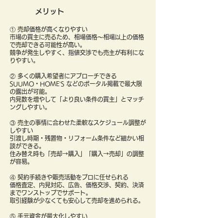
メリット
① 売却価格が高くなりやすい
市場の買主に売るため、相場価格〜相場以上の価格
で売却できる可能性が高い。
競争が発生しやすく、指値交渉でも売主が有利にな
りやすい。
② 多くの購入希望者にアプローチできる
SUUMO・HOME’S などのポータル掲載で最大限
の露出が可能。
内見数を増やして「より良い条件の買主」とマッチ
ングしやすい。
③ 売主の事情に合わせた柔軟なスケジュール調整が
しやすい
引渡し時期・残置物・リフォーム条件など細かい相
談ができる。
住み替え時も「売却→購入」「購入→売却」の調整
が容易。
④ 契約手続きや販売活動をプロに任せられる
価格査定、内見対応、広告、価格交渉、契約、決済
までワンストップでサポート。
取引経験が少なくても安心して売却を進められる。
⑤ 手元資金が最大化しやすい