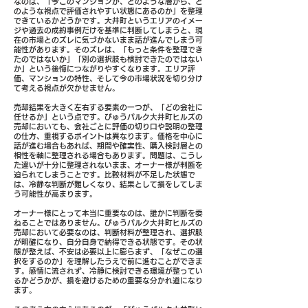
なのは、「今このマンションが、どのような層から、ど
のような視点で評価されやすい状態にあるのか」を整理
できているかどうかです。大井町というエリアのイメー
ジや過去の成約事例だけを基準に判断してしまうと、現
在の市場とのズレに気づかないまま話が進んでしまう可
能性があります。そのズレは、「もっと条件を整理でき
たのではないか」「別の選択肢も検討できたのではない
か」という後悔につながりやすくなります。エリア評
価、マンションの特性、そして今の市場状況を切り分け
て考える視点が欠かせません。
売却結果を大きく左右する要素の一つが、「どの会社に
任せるか」という点です。びゅうパルク大井町ヒルズの
売却においても、会社ごとに評価の切り口や説明の整理
の仕方、重視するポイントは異なります。価格を中心に
話が進む場合もあれば、期間や確実性、購入検討層との
相性を軸に整理される場合もあります。問題は、こうし
た違いが十分に整理されないまま、オーナー様が判断を
迫られてしまうことです。比較材料が不足した状態で
は、冷静な判断が難しくなり、結果として損をしてしま
う可能性が高まります。
オーナー様にとって本当に重要なのは、誰かに判断を委
ねることではありません。びゅうパルク大井町ヒルズの
売却において必要なのは、判断材料が整理され、選択肢
が明確になり、自分自身で納得できる状態です。その状
態が整えば、不安は必要以上に膨らまず、「なぜこの選
択をするのか」を理解したうえで前に進むことができま
す。感情に流されず、冷静に検討できる環境が整ってい
るかどうかが、損を避けるための重要な分かれ道になり
ます。