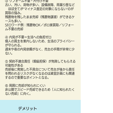
③ リフォーム不要・片付け不要
古い、汚い、荷物が多い、設備故障、雨漏り歴など
ほぼ全てが“マイナス査定の対象にならない”のが
買取の強み。
残置物を残したまま売却（残置物譲渡）ができるケ
ースも多い。
SEOワード例：残置物OK／ボロ家買取／リフォー
ム不要の売却
④ 内見が不要＝生活への負担ゼロ
個人の買主を案内しないため、生活のプライバシー
が守られる。
週末や夜の内見依頼がなく、売主の手間が非常に少
ない。
⑤ 契約不適合責任（瑕疵担保）が免除してもらえる
可能性がある
売却後に発覚した不具合について売主が後から責任
を問われるリスクがなくなるのは資金計画にも関連
するので重要なポイントとなる。
⑥ 周囲に売却が知られにくい
非公開でスピード売却できるため「人に知られたく
ない売却」に向く。
デメリット