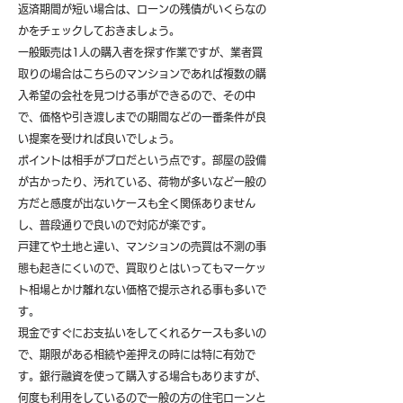
返済期間が短い場合は、ローンの残債がいくらなの
かをチェックしておきましょう。
一般販売は1人の購入者を探す作業ですが、業者買
取りの場合はこちらのマンションであれば複数の購
入希望の会社を見つける事ができるので、その中
で、価格や引き渡しまでの期間などの一番条件が良
い提案を受ければ良いでしょう。
ポイントは相手がプロだという点です。部屋の設備
が古かったり、汚れている、荷物が多いなど一般の
方だと感度が出ないケースも全く関係ありません
し、普段通りで良いので対応が楽です。
戸建てや土地と違い、マンションの売買は不測の事
態も起きにくいので、買取りとはいってもマーケッ
ト相場とかけ離れない価格で提示される事も多いで
す。
現金ですぐにお支払いをしてくれるケースも多いの
で、期限がある相続や差押えの時には特に有効で
す。銀行融資を使って購入する場合もありますが、
何度も利用をしているので一般の方の住宅ローンと