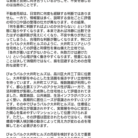
な資産と真剣に向き合っているからこそ、不安を感じる
のは当然のことです。
不動産売却は、日常的に何度も経験する判断ではありま
せん。一方で、情報量は多く、説明する会社ごとに評価
の切り口や話の整理の仕方が異なります。その結果、
「何を基準に判断すればよいのか分からない」という状
態に陥りやすくなります。本来であれば冷静に比較でき
たはずの選択肢が見えにくくなり、不安や焦りが先に立
ってしまうと、合理的な判断が難しくなります。特にび
ゅうパルク大井町ヒルズのように、大井町エリアという
住宅地としての評価と利便性を兼ね備えた立地では、
「条件が悪いはずがないからこそ、失敗だけは避けた
い」という心理が強く働きやすくなります。慎重になる
ことは決して消極的ではなく、損を回避するための合理
的な姿勢です。
びゅうパルク大井町ヒルズは、品川区大井三丁目に位置
し、大井町駅を中心とした生活圏を描きやすい立地特性
を持っています。大井町エリアは、複数路線が利用しや
すく、都心主要エリアへのアクセス性が高い一方で、生
活利便性が集積した成熟した住宅地として評価されてき
ました。商業施設、公共施設、生活インフラがバランス
よく整い、長期的に居住ニーズが意識されやすいエリア
です。その中でびゅうパルク大井町ヒルズは、住環境と
利便性の両立が意識されやすく、実需層を中心に安定し
た関心を集めやすいマンションとして位置づけられま
す。ただし、その評価は固定されたものではなく、市場
環境や購入検討層の動きによって見え方が変わる点を理
解しておく必要があります。
びゅうパルク大井町ヒルズの売却を検討するうえで重要