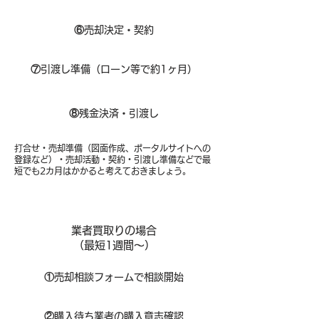
⑥
売却決定・契約
⑦
引渡し準備（ローン等で約1ヶ月）
⑧​
残金決済・引渡し
打合せ・売却準備（図面作成、ポータルサイトへの
登録など）・売却活動・契約・引渡し準備などで最
短でも2カ月はかかると考えておきましょう。
業者買取りの場合
（​最短1週間～）
①
​売却相談フォームで相談開始
②
購入待ち業者の購入意志確認