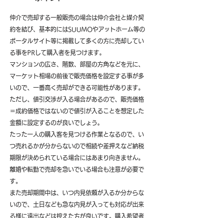
仲介で売却する一般販売の場合は仲介会社と媒介契
約を結び、基本的にはSUUMOやアットホーム等の
ポータルサイト等に掲載して多くの方に売却してい
る事をPRして購入者を見つけます。
マンションの広さ、階数、部屋の方角などを元に、
マーケット相場の前後で販売価格を設定する事が多
いので、一番高く売却ができる可能性があります。
ただし、値引交渉が入る場合があるので、販売価格
＝成約価格ではないので値引が入ることを想定した
金額に設定するのが良いでしょう。
たった一人の購入客を見つける作業となるので、い
つ売れるかが分からないので相続や差押えなど納税
期限が決められている場合にはあまり向きません。
離婚や転勤で売却を急いでいる場合も注意が必要で
す。
また売却期間中は、いつ内見依頼が入るか分からな
いので、土日なども急な内見が入っても対応が出来
る様に遠出などは控えた方が良いです。購入希望者