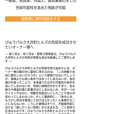
​一般客、投資家、外国人、買取業者の全ての
売却可能性を含めた相談が可能
編集部に無料相談をする
びゅうパルク大井町ヒルズの売却を成功させ
たいオーナー様へ
― 高く売る・早く売る・買取で即現金化。びゅうパルク
大井町ヒルズの売却が得意な会社を厳選してご案内しま
す ―
びゅうパルク大井町ヒルズの売却を考え始めたとき、オ
ーナー様の頭の中に最初に浮かぶのは、「この判断で本
当に損をしないだろうか」という感情ではないでしょう
か。相場よりも低い条件で決まってしまわないか。会社
選びを誤ったことで、本来選べたはずの可能性や条件を
逃してしまわないか。売却に時間がかかりすぎて、住み
替えや資金計画に影響が出てしまわないか。今が一つの
タイミングなのに、判断を先延ばしにしたことで流れが
変わってしまわないか。そして最終的に、「あのとき、
もう少し状況を整理しておけばよかった」と後悔するこ
とにならないか。こうした感情はすべて、不動産売却に
おける「損したくない恐怖」から生まれる、ごく自然で
正当なものです。びゅうパルク大井町ヒルズという大切