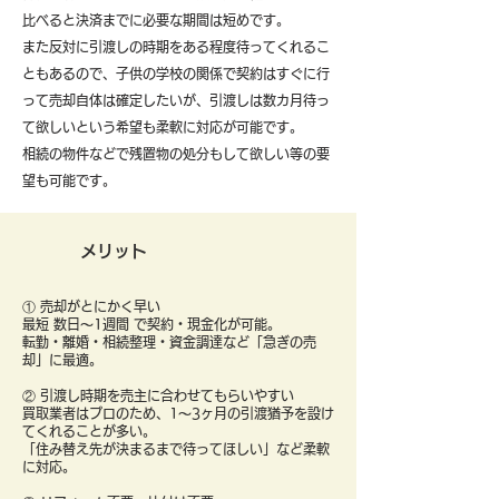
比べると決済までに必要な期間は短めです。
また反対に引渡しの時期をある程度待ってくれるこ
ともあるので、子供の学校の関係で契約はすぐに行
って売却自体は確定したいが、引渡しは数カ月待っ
て欲しいという希望も柔軟に対応が可能です。
​相続の物件などで残置物の処分もして欲しい等の要
望も可能です。
メリット
① 売却がとにかく早い
最短 数日〜1週間 で契約・現金化が可能。
転勤・離婚・相続整理・資金調達など「急ぎの売
却」に最適。
② 引渡し時期を売主に合わせてもらいやすい
買取業者はプロのため、1〜3ヶ月の引渡猶予を設け
てくれることが多い。
「住み替え先が決まるまで待ってほしい」など柔軟
に対応。