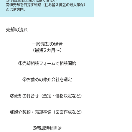
⑤ 資産価値の最大化はできない
高値売却を目指す戦略（住み替え資金の最大確保）
とは逆方向。
​売却の流れ
一般売却の場合
​（最短2カ月～）
①
​売却相談フォームで相談開始
②
お薦めの仲介会社を選定
③
売却の打合せ（査定・価格決定など）
④
媒介契約・売却準備（図面作成など）
⑤
売却活動開始