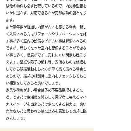
は他の物件も必ず比較しているので、内見希望者を
いかに逃さず、対応できるかが売却成功の鍵となり
ます。
また築年数が経過し内装が古さを感じる場合、新し
く入居される方はリフォームやリノベーションを施
す事が多く室内の設備などが古い事は解消されるの
ですが、新しくなった室内を想像することができな
い事も多く、感度がでずに売れにくい現象も起こり
えます。壁紙や障子の破れ等、安価なものは修繕を
してから販売活動をした方が早く高く売れる場合も
あるので、売却の相談時に室内をチェックしてもら
い相談をしてみると良いでしょう。
​家具や荷物が多い場合は予め不要品整理をするな
ど、できだけ生活感を減らして見学者に与えるマイ
ナスイメージを出来るだけ少なくする努力と、良い
売主さんだと思われる様な対応を意識して売却に臨
みましょう。