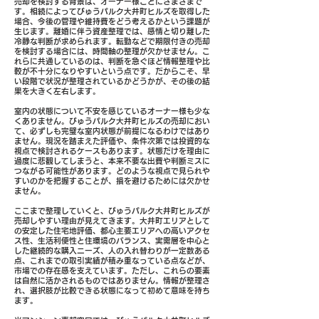
売却を検討する背景は、オーナー様ごとにさまざまで
す。相続によってびゅうパルク大井町ヒルズを取得した
場合、今後の管理や維持費をどう考えるかという課題が
生じます。離婚に伴う資産整理では、感情と切り離した
冷静な判断が求められます。転勤などで期限付きの売却
を検討する場合には、時間軸の整理が欠かせません。こ
れらに共通しているのは、判断を急ぐほど情報整理や比
較が不十分になりやすいという点です。だからこそ、早
い段階で状況が整理されているかどうかが、その後の結
果を大きく左右します。
室内の状態について不安を感じているオーナー様も少な
くありません。びゅうパルク大井町ヒルズの売却におい
て、必ずしも完璧な室内状態が前提になるわけではあり
ません。現況を踏まえた評価や、条件次第では投資的な
視点で検討されるケースもあります。状態だけを理由に
過度に悲観してしまうと、本来不要な出費や判断ミスに
つながる可能性があります。どのような視点で見られや
すいのかを把握することが、損を避けるためには欠かせ
ません。
ここまで整理していくと、びゅうパルク大井町ヒルズが
売却しやすい理由が見えてきます。大井町エリアとして
の安定した住宅地評価、都心主要エリアへの高いアクセ
ス性、生活利便性と住環境のバランス、実需層を中心と
した継続的な購入ニーズ、人の入れ替わりが一定数ある
点、これまでの取引実績が積み重なっている点などが、
市場での存在感を支えています。ただし、これらの要素
は自然に活かされるものではありません。情報が整理さ
れ、選択肢が比較できる状態になって初めて意味を持ち
ます。