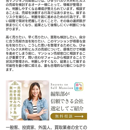
当マンション売却窓口では、びゅうパルク大井町ヒルズ
の売却を検討するオーナー様にとって、情報が整理さ
れ、判断しやすくなる環境が整えられています。相談す
ることは、売却を決断する行為ではありません。損する
リスクを減らし、判断を前に進めるための行為です。早
い段階で現状を把握しておくことで、その後の選択肢が
狭まりにくくなり、結果として後悔しにくい判断につな
がります。
高く売りたい、早く売りたい、買取も検討したい、自分
に合う売却方法を知りたい、このマンションが得意な会
社を知りたい。こうした思いを整理するためにも、びゅ
うパルク大井町ヒルズの売却について、感情だけで判断
を進めてしまう前に、マンション売却窓口に相談するこ
とが重要です。問い合わせフォームから相談することで
状況が整理され、判断しやすくなり、結果として損する
可能性を最小限に抑える、最も合理的な行動につながり
ます。
​一般客、投資家、外国人、買取業者の全ての