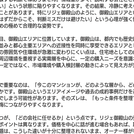
い」という状態に陥りやすくなります。その結果、冷静に考え
ことがあります。特にリジェ御殿山のように、御殿山エリアと
はずだからこそ、判断ミスだけは避けたい」という心理が強く
めの極めて合理的な姿勢です。
目、御殿山エリアに位置しています。御殿山は、都内でも歴史
並みと都心主要エリアへの近接性を同時に享受できるエリアと
の雰囲気や住環境が急激に変わりにくい点は、住宅地としての
周辺環境を重視する実需層を中心に、一定の購入ニーズを意識
一定ではなく、市場環境や購入検討層の動きによって見え方が
で重要なのは、「今このマンションが、どのような層から、ど
かです。御殿山というエリアイメージや過去の成約事例だけを
でしまう可能性があります。そのズレは、「もっと条件を整理
悔につながりやすくなります。
つが、「どの会社に任せるか」という点です。リジェ御殿山の
ポイントは異なります。価格を中心に話が進む場合もあれば、
題は、こうした違いが十分に整理されないまま、オーナー様が