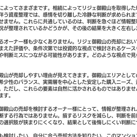
によってさまざまです。相続によってリジェ御殿山を取得した
伴う資産整理では、感情を切り離した冷静な判断が求められま
せません。これらに共通しているのは、判断を急ぐほど情報整
況が整理されているかどうかが、その後の結果を大きく左右し
るオーナー様も少なくありません。リジェ御殿山の売却におい
まえた評価や、条件次第では投資的な視点で検討されるケース
や判断ミスにつながる可能性があります。どのような視点で見
殿山が売却しやすい理由が見えてきます。御殿山エリアとして
希少性のバランス、実需層を中心とした安定した購入ニーズ、
。ただし、これらの要素は自然に活かされるものではありませ
ます。
御殿山の売却を検討するオーナー様にとって、情報が整理され
断する行為ではありません。損するリスクを減らし、判断を前
の選択肢が狭まりにくくなり、結果として後悔しにくい判断に
も検討したい、自分に合う売却方法を知りたい、このマンショ