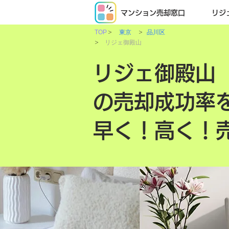
マンション売却窓口
リジ
>
>
TOP
東京
品川区
>
リジェ御殿山
リジェ御殿山
の売却成功率
早く！高く！