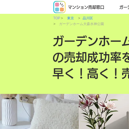
マンション売却窓口
ガー
>
>
TOP
東京
品川区
>
ガーデンホーム大森水神公園
ガーデンホー
の売却成功率
早く！高く！