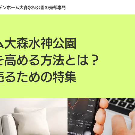
デンホーム大森水神公園の売却専門
ム大森水神公園
を高める方法とは？
売るための特集