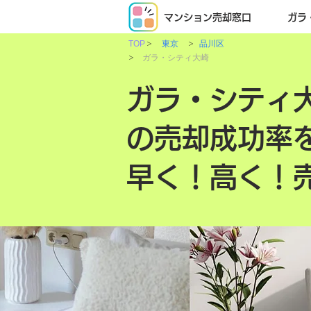
マンション売却窓口
ガラ
>
>
TOP
東京
品川区
>
ガラ・シティ大崎
ガラ・シティ
の売却成功率
早く！高く！