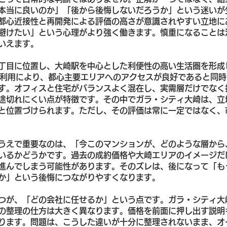
本当に良いのか」「後から後悔しないだろうか」という迷いが
都心近接性と再開発による評価の高さが意識されやすい立地に
避けたい」という心理がより強く働きます。慎重になることは
いえます。
丁目に位置し、大崎駅を中心とした利便性の高い生活圏を形成
の利用により、都心主要エリアへのアクセスが良好であると同
す。オフィスと住宅がバランスよく混在し、実需層だけでなく
途切れにくい点が特徴です。その中でガラ・シティ大崎は、立
と位置づけられます。ただし、その評価は常に一定ではなく、
うえで重要なのは、「今このマンションが、どのような層から
いるかどうかです。過去の成約価格や大崎エリアのイメージだ
進んでしまう可能性があります。そのズレは、後になって「も
か」という後悔につながりやすくなります。
つが、「どの会社に任せるか」という点です。ガラ・シティ大
の整理の仕方は大きく異なります。価格を前面に押し出す説明
ります。問題は、こうした違いが十分に整理されないまま、オ