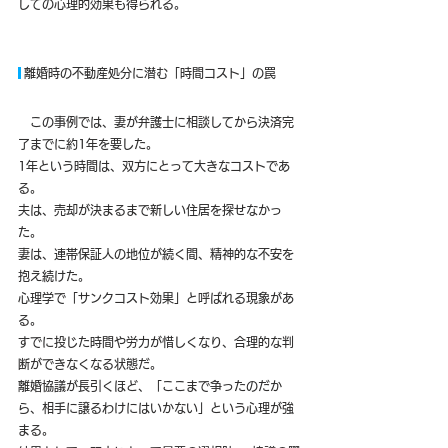
しての心理的効果も得られる。
 離婚時の不動産処分に潜む「時間コスト」の罠
　この事例では、妻が弁護士に相談してから決済完
了までに約1年を要した。
1年という時間は、双方にとって大きなコストであ
る。
夫は、売却が決まるまで新しい住居を探せなかっ
た。
妻は、連帯保証人の地位が続く間、精神的な不安を
抱え続けた。
心理学で「サンクコスト効果」と呼ばれる現象があ
る。
すでに投じた時間や労力が惜しくなり、合理的な判
断ができなくなる状態だ。
離婚協議が長引くほど、「ここまで争ったのだか
ら、相手に譲るわけにはいかない」という心理が強
まる。