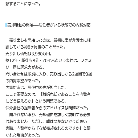
頼することになった。
 売却活動の開始──居住者がいる状態での内覧対応
　売り出しを開始したのは、最初に妻が弁護士に相
談してから約8ヶ月後のことだった。
売り出し価格は3,980万円。
築12年・駅徒歩8分・70平米という条件は、ファミ
リー層に訴求力がある。
問い合わせは順調に入り、売り出しから2週間で3組
の内覧希望があった。
内覧対応は、居住中の夫が担当した。
ここで重要なのは、「離婚売却であることを内覧者
にどう伝えるか」という問題である。
仲介会社の担当者からのアドバイスは明確だった。
「聞かれない限り、売却理由を詳しく説明する必要
はありません。ただし、嘘はつかないでください」
実際、内覧者から「なぜ売却されるのですか」と聞
かれた場面があった。