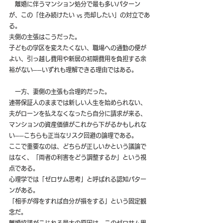
　離婚に伴うマンション処分で最も多いパターン
が、この「住み続けたい vs 売却したい」の対立であ
る。
夫側の主張はこうだった。
子どもの学区を変えたくない、職場への通勤の便が
よい、引っ越し費用や新居の初期費用を負担する余
裕がない──いずれも理解できる理由ではある。
　一方、妻側の主張も合理的だった。
連帯保証人のままでは新しい人生を始められない、
夫がローンを払えなくなったら自分に請求が来る、
マンションの資産価値がこれから下がるかもしれな
い──こちらも正当なリスク回避の論理である。
ここで重要なのは、どちらが正しいかという議論で
はなく、「両者の利害をどう調整するか」という視
点である。
心理学では「ゼロサム思考」と呼ばれる認知パター
ンがある。
「相手が得をすれば自分が損をする」という固定観
念だ。