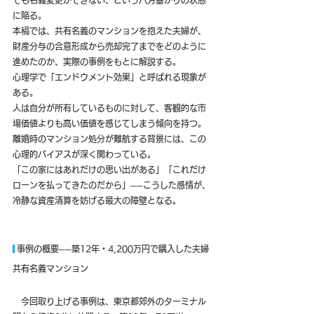
ても名義変更ができない、という八方塞がりの状態
に陥る。
本稿では、共有名義のマンションを抱えた夫婦が、
財産分与の合意形成から売却完了までをどのように
進めたのか、実際の事例をもとに解説する。
心理学で「エンドウメント効果」と呼ばれる現象が
ある。
人は自分が所有しているものに対して、客観的な市
場価値よりも高い価値を感じてしまう傾向を持つ。
離婚時のマンション処分が難航する背景には、この
心理的バイアスが深く関わっている。
「この家にはあれだけの思い出がある」「これだけ
ローンを払ってきたのだから」──こうした感情が、
冷静な資産清算を妨げる最大の障壁となる。
 事例の概要──築12年・4,200万円で購入した夫婦
共有名義マンション
　今回取り上げる事例は、東京都郊外のターミナル