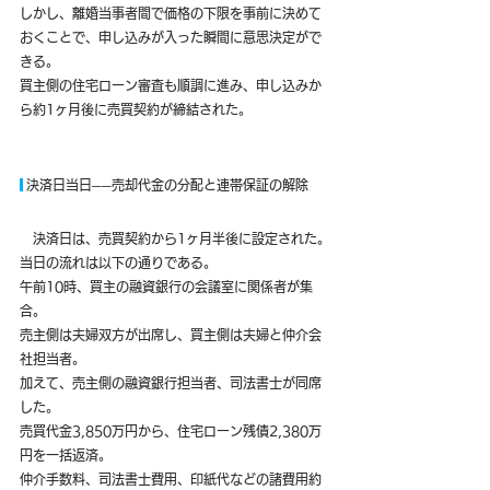
しかし、離婚当事者間で価格の下限を事前に決めて
おくことで、申し込みが入った瞬間に意思決定がで
きる。
買主側の住宅ローン審査も順調に進み、申し込みか
ら約1ヶ月後に売買契約が締結された。
 決済日当日──売却代金の分配と連帯保証の解除
　決済日は、売買契約から1ヶ月半後に設定された。
当日の流れは以下の通りである。
午前10時、買主の融資銀行の会議室に関係者が集
合。
売主側は夫婦双方が出席し、買主側は夫婦と仲介会
社担当者。
加えて、売主側の融資銀行担当者、司法書士が同席
した。
売買代金3,850万円から、住宅ローン残債2,380万
円を一括返済。
仲介手数料、司法書士費用、印紙代などの諸費用約