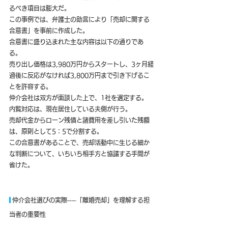
るべき項目は膨大だ。
この事例では、弁護士の助言により「売却に関する
合意書」を事前に作成した。
合意書に盛り込まれた主な内容は以下の通りであ
る。
売り出し価格は3,980万円からスタートし、3ヶ月経
過後に反応がなければ3,800万円まで引き下げるこ
とを許容する。
仲介会社は双方が面談した上で、1社を選定する。
内覧対応は、現在居住している夫側が行う。
売却代金からローン残債と諸費用を差し引いた残額
は、原則として5：5で分割する。
この合意書があることで、売却活動中に生じる細か
な判断について、いちいち相手方と協議する手間が
省けた。
 仲介会社選びの実際──「離婚売却」を理解する担
当者の重要性