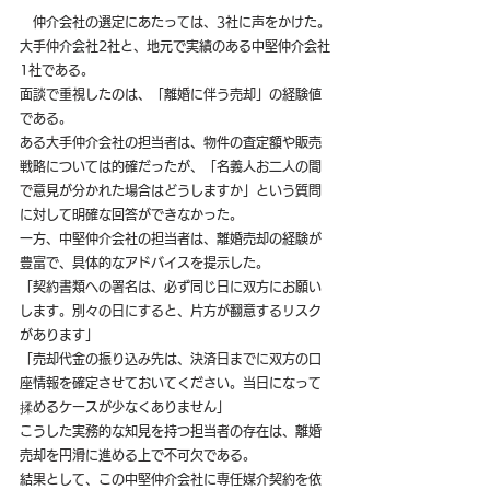
　仲介会社の選定にあたっては、3社に声をかけた。
大手仲介会社2社と、地元で実績のある中堅仲介会社
1社である。
面談で重視したのは、「離婚に伴う売却」の経験値
である。
ある大手仲介会社の担当者は、物件の査定額や販売
戦略については的確だったが、「名義人お二人の間
で意見が分かれた場合はどうしますか」という質問
に対して明確な回答ができなかった。
一方、中堅仲介会社の担当者は、離婚売却の経験が
豊富で、具体的なアドバイスを提示した。
「契約書類への署名は、必ず同じ日に双方にお願い
します。別々の日にすると、片方が翻意するリスク
があります」
「売却代金の振り込み先は、決済日までに双方の口
座情報を確定させておいてください。当日になって
揉めるケースが少なくありません」
こうした実務的な知見を持つ担当者の存在は、離婚
売却を円滑に進める上で不可欠である。
結果として、この中堅仲介会社に専任媒介契約を依