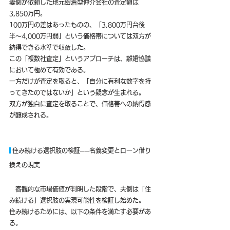
妻側が依頼した地元密着型仲介会社の査定額は
3,850万円。
100万円の差はあったものの、「3,800万円台後
半〜4,000万円弱」という価格帯については双方が
納得できる水準で収斂した。
この「複数社査定」というアプローチは、離婚協議
において極めて有効である。
一方だけが査定を取ると、「自分に有利な数字を持
ってきたのではないか」という疑念が生まれる。
双方が独自に査定を取ることで、価格帯への納得感
が醸成される。
 住み続ける選択肢の検証──名義変更とローン借り
換えの現実
　客観的な市場価値が判明した段階で、夫側は「住
み続ける」選択肢の実現可能性を検証し始めた。
住み続けるためには、以下の条件を満たす必要があ
る。