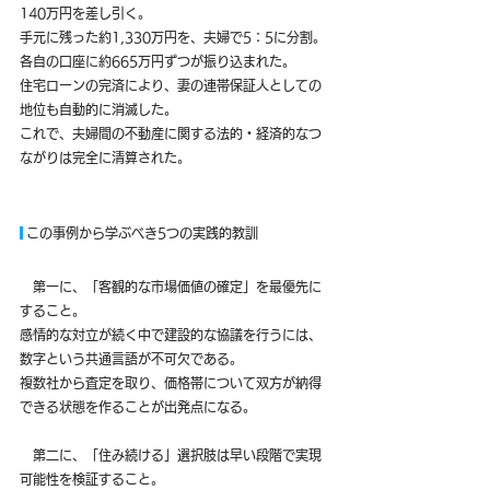
140万円を差し引く。
手元に残った約1,330万円を、夫婦で5：5に分割。
各自の口座に約665万円ずつが振り込まれた。
住宅ローンの完済により、妻の連帯保証人としての
地位も自動的に消滅した。
これで、夫婦間の不動産に関する法的・経済的なつ
ながりは完全に清算された。
 この事例から学ぶべき5つの実践的教訓
　第一に、「客観的な市場価値の確定」を最優先に
すること。
感情的な対立が続く中で建設的な協議を行うには、
数字という共通言語が不可欠である。
複数社から査定を取り、価格帯について双方が納得
できる状態を作ることが出発点になる。
　第二に、「住み続ける」選択肢は早い段階で実現
可能性を検証すること。