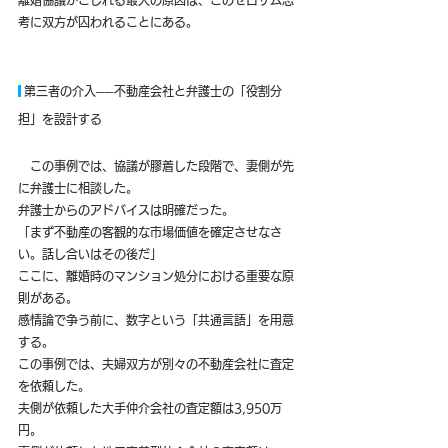
離婚協議がこじれる最大の原因は、このゼロサム思
考に双方が囚われることにある。
 第三者の介入──不動産会社と弁護士の「役割分
担」を設計する
　この事例では、協議が膠着した段階で、妻側が先
に弁護士に相談した。
弁護士からのアドバイスは明確だった。
「まず不動産の客観的な市場価値を確定させなさ
い。話し合いはその後だ」
ここに、離婚時のマンション処分における重要な原
則がある。
感情論で争う前に、数字という「共通言語」を用意
する。
この事例では、夫婦双方が別々の不動産会社に査定
を依頼した。
夫側が依頼した大手仲介会社の査定額は3,950万
円。