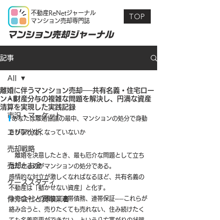
不動産ReNetジャーナル
TOP
マンション売却専門誌
マンション売却ジャーナル
記事
All
離婚に伴うマンション売却──共有名義・住宅ロー
ン・財産分与の複雑な問題を解決し、円満な資産
All
清算を実現した実践記録
市況・マーケット
 あなたは離婚協議の最中、マンションの処分で身動
エリア分析
きが取れなくなっていないか
売却戦略
　離婚を決意したとき、最も厄介な問題として立ち
売却とお金
はだかるのがマンションの処分である。
感情的な対立が激しくなればなるほど、共有名義の
ケーススタディ
不動産は「動かせない資産」と化す。
仲介会社と買取業者
住宅ローンの残債、連帯債務、連帯保証──これらが
絡み合うと、売りたくても売れない、住み続けたく