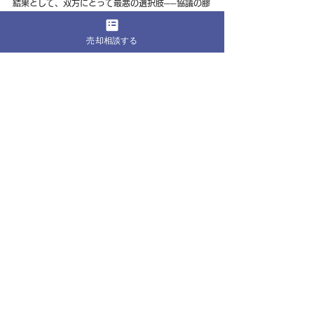
結果として、双方にとって最悪の選択肢──協議の膠
着と時間の浪費──が続くことになる。
この事例が8ヶ月の協議期間を経ても円満な売却に至
売却相談する
ったのは、双方が「時間コスト」の存在を認識し、
どこかで妥協点を見出す必要があると理解していた
からである。
編集部まとめ
離婚に伴うマンション売却は、通常の売却とは異な
る複雑さを持つ。
共有名義、住宅ローン、連帯保証、財産分与──これ
らが絡み合うことで、感情的な対立が経済的な停滞
を生み、経済的な停滞が感情的な対立を深める悪循
環に陥りやすい。
しかし、本稿で紹介した事例が示すように、適切な
ステップを踏めば、円満な資産清算は実現できる。
客観的な市場価値を確定させ、選択肢の実現可能性