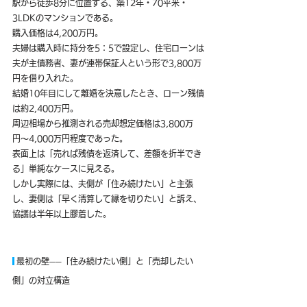
駅から徒歩8分に位置する、築12年・70平米・
3LDKのマンションである。
購入価格は4,200万円。
夫婦は購入時に持分を5：5で設定し、住宅ローンは
夫が主債務者、妻が連帯保証人という形で3,800万
円を借り入れた。
結婚10年目にして離婚を決意したとき、ローン残債
は約2,400万円。
周辺相場から推測される売却想定価格は3,800万
円〜4,000万円程度であった。
表面上は「売れば残債を返済して、差額を折半でき
る」単純なケースに見える。
しかし実際には、夫側が「住み続けたい」と主張
し、妻側は「早く清算して縁を切りたい」と訴え、
協議は半年以上膠着した。
 最初の壁──「住み続けたい側」と「売却したい
側」の対立構造