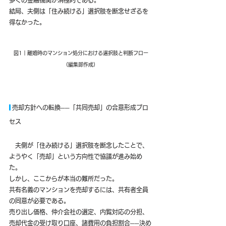
多くの金融機関が消極的である。
結局、夫側は「住み続ける」選択肢を断念せざるを
得なかった。
図1｜離婚時のマンション処分における選択肢と判断フロー
（編集部作成）
 売却方針への転換──「共同売却」の合意形成プロ
セス
　夫側が「住み続ける」選択肢を断念したことで、
ようやく「売却」という方向性で協議が進み始め
た。
しかし、ここからが本当の難所だった。
共有名義のマンションを売却するには、共有者全員
の同意が必要である。
売り出し価格、仲介会社の選定、内覧対応の分担、
売却代金の受け取り口座、諸費用の負担割合──決め