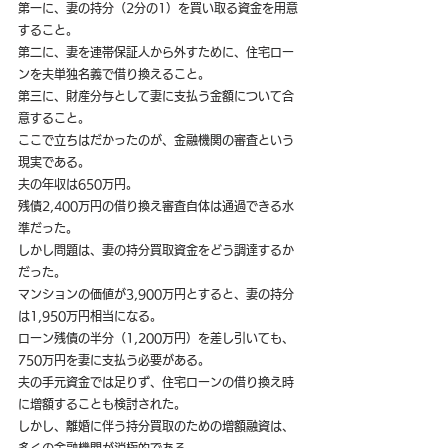
第一に、妻の持分（2分の1）を買い取る資金を用意
すること。
第二に、妻を連帯保証人から外すために、住宅ロー
ンを夫単独名義で借り換えること。
第三に、財産分与として妻に支払う金額について合
意すること。
ここで立ちはだかったのが、金融機関の審査という
現実である。
夫の年収は650万円。
残債2,400万円の借り換え審査自体は通過できる水
準だった。
しかし問題は、妻の持分買取資金をどう調達するか
だった。
マンションの価値が3,900万円とすると、妻の持分
は1,950万円相当になる。
ローン残債の半分（1,200万円）を差し引いても、
750万円を妻に支払う必要がある。
夫の手元資金では足りず、住宅ローンの借り換え時
に増額することも検討された。
しかし、離婚に伴う持分買取のための増額融資は、