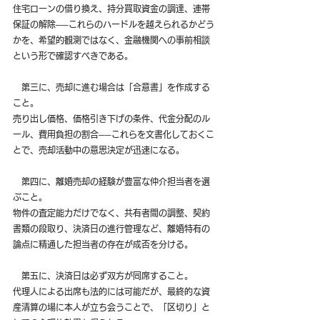
住宅ローンの借り換え、持分買取資金の調達、連帯
保証の解除──これらのハードルを越えられるかどう
かを、希望的観測ではなく、金融機関への事前相談
という形で確認すべきである。
　第三に、売却に進む場合は「合意書」を作成する
こと。
売り出し価格、価格引き下げの条件、代金分配のル
ール、費用負担の割合──これらを文書化しておくこ
とで、売却活動中の意思決定が迅速になる。
　第四に、離婚売却の経験が豊富な仲介担当者を選
ぶこと。
物件の査定能力だけでなく、共有者間の調整、契約
書類の段取り、決済日の進行管理など、離婚特有の
論点に精通した担当者の存在が成否を分ける。
　第五に、決済日は必ず双方が同席すること。
代理人による出席も法的には可能だが、最終的な資
産清算の場に本人が立ち会うことで、「区切り」と