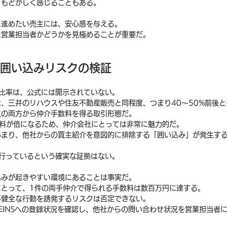
、もどかしく感じることもある。
に進めたい売主には、安心感を与える。
た営業担当者かどうかを見極めることが重要だ。
と囲い込みリスクの検証
比率は、公式には開示されていない。
、三井のリハウスや住友不動産販売と同程度、つまり40〜50%前後
主の両方から仲介手数料を得る取引形態だ。
数料が倍になるため、仲介会社にとっては非常に魅力的だ。
あまり、他社からの買主紹介を意図的に排除する「囲い込み」が発生す
行っているという確実な証拠はない。
込みが起きやすい環境にあることは事実だ。
にとって、1件の両手仲介で得られる手数料は数百万円に達する。
不健全な行動を誘発するリスクは否定できない。
EINSへの登録状況を確認し、他社からの問い合わせ状況を営業担当者