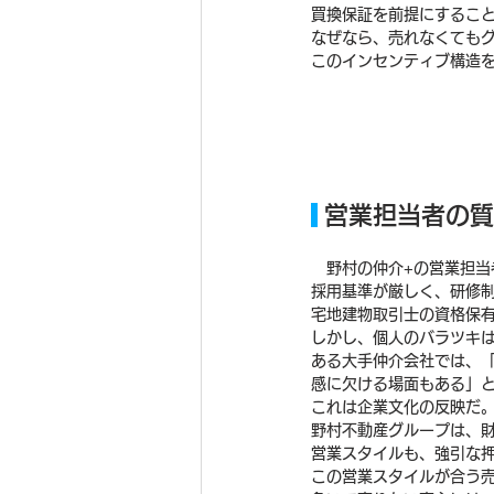
買換保証を前提にするこ
なぜなら、売れなくても
このインセンティブ構造
 営業担当者の
　野村の仲介+の営業担
採用基準が厳しく、研修
宅地建物取引士の資格保
しかし、個人のバラツキ
ある大手仲介会社では、
感に欠ける場面もある」
これは企業文化の反映だ
野村不動産グループは、
営業スタイルも、強引な
この営業スタイルが合う