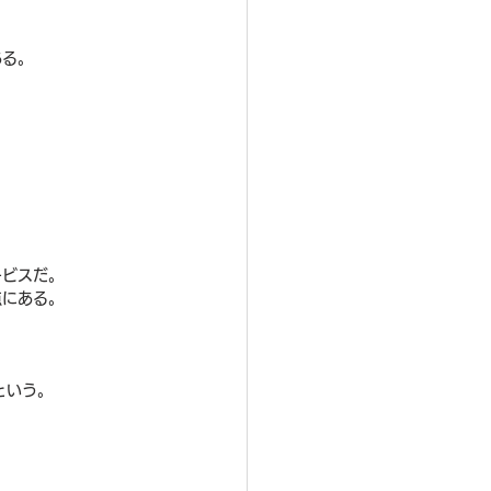
ある。
ービスだ。
点にある。
という。