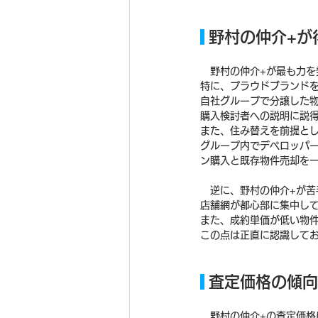
 野村の仲介+
　野村の仲介+が最も力を
特に、プラウドブランド
自社グループで分譲した
購入検討者への説明に説
また、住み替えを前提と
グループ内でデベロッパ
ン購入と既存物件売却を
　逆に、野村の仲介+が苦
店舗網が都心部に集中し
また、成約単価が低い物
この点は正直に認識して
 査定価格の傾
　野村の仲介+の査定価