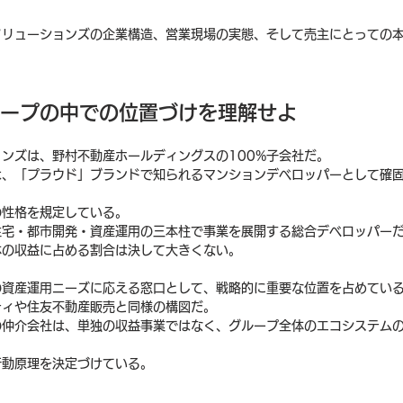
ソリューションズの企業構造、営業現場の実態、そして売主にとっての
ループの中での位置づけを理解せよ
ンズは、野村不動産ホールディングスの100%子会社だ。
は、「プラウド」ブランドで知られるマンションデベロッパーとして確
の性格を規定している。
住宅・都市開発・資産運用の三本柱で事業を展開する総合デベロッパー
体の収益に占める割合は決して大きくない。
の資産運用ニーズに応える窓口として、戦略的に重要な位置を占めてい
ティや住友不動産販売と同様の構図だ。
の仲介会社は、単独の収益事業ではなく、グループ全体のエコシステム
行動原理を決定づけている。