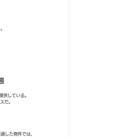
る。
態
提供している。
ビスだ。
経過した物件では、