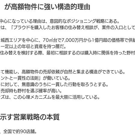
+」が高額物件に強い構造的理由
件中心になっている理由は、意図的なポジショニング戦略にある。
では、「プラウドを購入したお客様の住み替え相談が、案件の入口とし
城西エリアを中心に、70㎡台で7,000万円から1億円超の価格帯で供
、一定以上の年収と資産を持つ層だ。
に住み替えを検討する際、最初に相談するのは購入時に関係を持った野
して機能し、高額物件の売却依頼が自然と集まる構造ができている。
メントと一貫性の法則」が働いている。
ドに対して、無意識のうちに一貫した行動を取ろうとする。
、売却時も野村を選ぶ確率が高い。
ンズは、この心理メカニズムを最大限に活用している。
が示す営業戦略の本質
、全国で約90店舗。