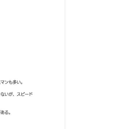
業マンも多い。
少ないが、スピード
がある。