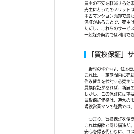
買主の不安を軽減する効
売主にとってのメリット
中古マンション売却で最
保証があることで、売主
ただし、これらのサービ
一般媒介契約では利用で
 「買換保証」
　野村の仲介+は、住み
これは、一定期間内に売
住み替えを検討する売主
買換保証があれば、新居
しかし、この保証には重
買取保証価格は、通常の市
現役営業マンの証言では、
　つまり、買換保証を使
これは保険と同じ構造だ
安心を得る代わりに、コ