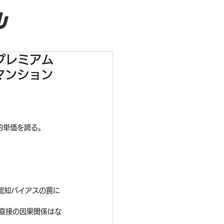
ル
プレミアム
マンション
約単価を誇る。
認知バイアスの罠に
直接の因果関係はな