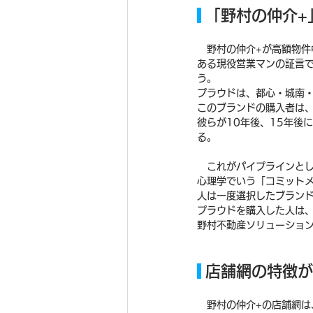
 「野村の仲介
　野村の仲介+が高額物
ある現役営業マンの証言
う。
プラウドは、都心・城南・
このブランドの購入者は
彼らが10年後、15年後
る。
　これがパイプラインと
心理学でいう「コミット
人は一度選択したブラン
プラウドを購入した人は
野村不動産ソリューショ
 店舗網の特徴
　野村の仲介+の店舗網は