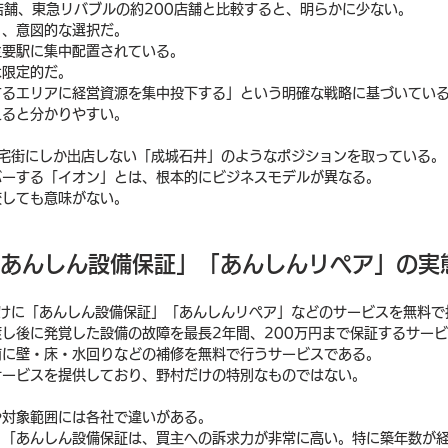
店舗、東急リバブルの約200店舗と比較すると、明らかに少ない。
く、意図的な選択だ。
主要駅に集中配置されている。
は限定的だ。
するエリアに経営資源を集中投下する」という明確な戦略に基づいてい
えると分かりやすい。
住宅街にしか出店しない「成城石井」のようなポジションを取っている。
バーする「イオン」とは、根本的にビジネスモデルが異なる。
較しても意味がない。
「あんしん設備保証」「あんしんリペア」の実
向けに「あんしん設備保証」「あんしんリペア」などのサービスを無料で
し後に発覚した設備の故障を最長2年間、200万円まで保証するサー
前に壁・床・水回りなどの補修を無料で行うサービスである。
サービスを提供しており、野村だけの特別なものではない。
や対象範囲には各社で違いがある。
、「あんしん設備保証は、買主への訴求力が非常に高い。特に築年数が