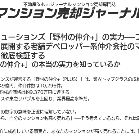
不動産ReNetジャーナル
マンション売却専門誌
マンション売却ジャーナ
ューションズ「野村の仲介+」の実力──
を展開する老舗デベロッパー系仲介会社の
を徹底検証する
村の仲介+」の本当の実力を知っているか
ンズが運営する「野村の仲介+（PLUS）」は、業界トップクラスの成
49億円、仲介件数は10,296件。
均成約価格は約9,370万円に達する。
ウスや東急リバブルを上回り、業界最高水準だ。
この数字の意味を正確に理解していない。
から、自分のマンションも高く売れる」──そう考えているなら、それは
中心に成約している事実と、あなたのマンションが高く売れることには、