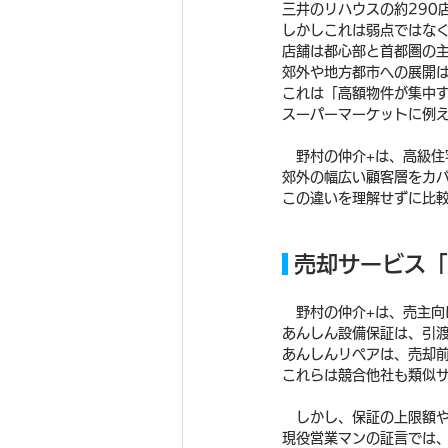
三井のリハウスの約290
しかしこれは弱点ではな
店舗は都心部と首都圏の
郊外や地方都市への展開
これは「高額物件が集中
スーパーマーケットに例
　野村の仲介+は、高級
郊外の幅広い顧客層をカ
この違いを理解せずに比
 売却サービス
　野村の仲介+は、売主
あんしん設備保証は、引渡
あんしんリペアは、売却
これらは競合他社も類似
　しかし、保証の上限額
現役営業マンの証言では