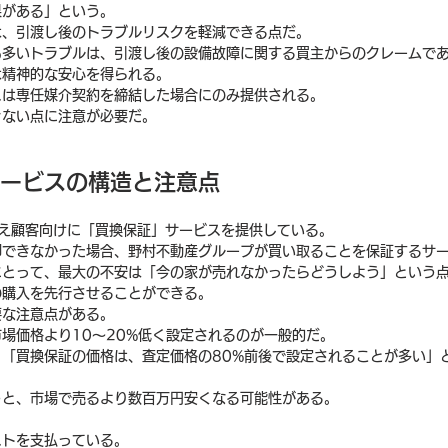
果がある」という。
は、引渡し後のトラブルリスクを軽減できる点だ。
も多いトラブルは、引渡し後の設備故障に関する買主からのクレームで
は精神的な安心を得られる。
スは専任媒介契約を締結した場合にのみ提供される。
きない点に注意が必要だ。
サービスの構造と注意点
替え顧客向けに「買換保証」サービスを提供している。
却できなかった場合、野村不動産グループが買い取ることを保証するサ
にとって、最大の不安は「今の家が売れなかったらどうしよう」という
の購入を先行させることができる。
要な注意点がある。
場価格より10〜20%低く設定されるのが一般的だ。
「買換保証の価格は、査定価格の80%前後で設定されることが多い」
うと、市場で売るより数百万円安くなる可能性がある。
。
ストを支払っている。