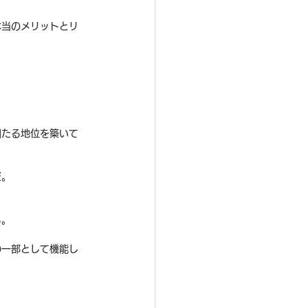
本当のメリットとリ
固たる地位を築いて
だ。
る。
の一部として機能し