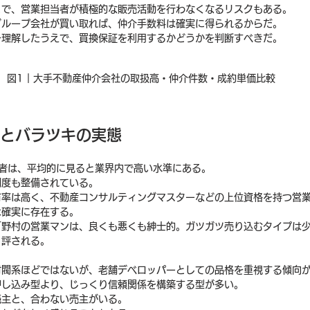
とで、営業担当者が積極的な販売活動を行わなくなるリスクもある。
グループ会社が買い取れば、仲介手数料は確実に得られるからだ。
を理解したうえで、買換保証を利用するかどうかを判断すべきだ。
図1｜大手不動産仲介会社の取扱高・仲介件数・成約単価比較
質とバラツキの実態
当者は、平均的に見ると業界内で高い水準にある。
制度も整備されている。
有率は高く、不動産コンサルティングマスターなどの上位資格を持つ営
は確実に存在する。
「野村の営業マンは、良くも悪くも紳士的。ガツガツ売り込むタイプは
と評される。
。
財閥系ほどではないが、老舗デベロッパーとしての品格を重視する傾向
押し込み型より、じっくり信頼関係を構築する型が多い。
売主と、合わない売主がいる。