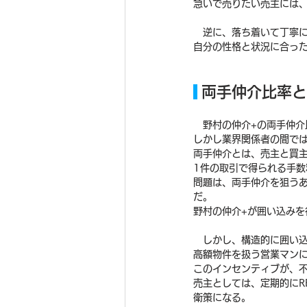
急いで売りたい売主には
　逆に、落ち着いて丁寧
自分の性格と状況に合っ
 両手仲介比率
　野村の仲介+の両手仲介
しかし業界関係者の間では
両手仲介とは、売主と買
1件の取引で得られる手
問題は、両手仲介を狙う
だ。
野村の仲介+が囲い込みを
　しかし、構造的に囲い
高額物件を扱う営業マン
このインセンティブが、
売主としては、定期的にR
衛策になる。