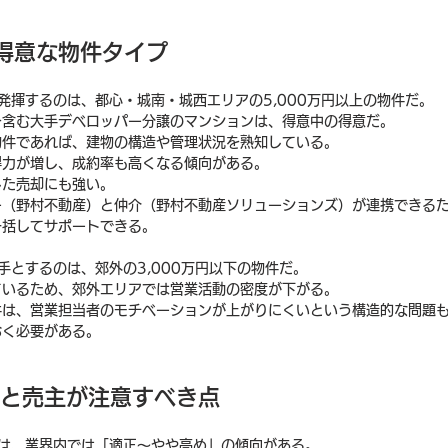
が得意な物件タイプ
発揮するのは、都心・城南・城西エリアの5,000万円以上の物件だ。
を含む大手デベロッパー分譲のマンションは、得意中の得意だ。
物件であれば、建物の構造や管理状況を熟知している。
得力が増し、成約率も高くなる傾向がある。
した売却にも強い。
ー（野村不動産）と仲介（野村不動産ソリューションズ）が連携できる
一括してサポートできる。
手とするのは、郊外の3,000万円以下の物件だ。
ているため、郊外エリアでは営業活動の密度が下がる。
件は、営業担当者のモチベーションが上がりにくいという構造的な問題
おく必要がある。
向と売主が注意すべき点
格は、業界内では「適正〜やや高め」の傾向がある。