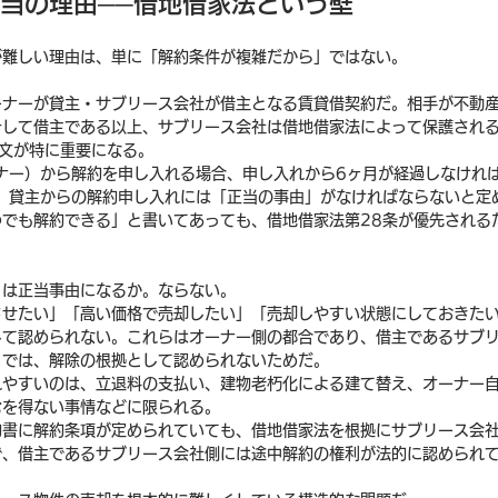
本当の理由──借地借家法という壁
が難しい理由は、単に「解約条件が複雑だから」ではない。
ーナーが貸主・サブリース会社が借主となる賃貸借契約だ。相手が不動
そして借主である以上、サブリース会社は借地借家法によって保護され
文が特に重要になる。
ナー）から解約を申し入れる場合、申し入れから6ヶ月が経過しなけれ
は、貸主からの解約申し入れには「正当の事由」がなければならないと定
つでも解約できる」と書いてあっても、借地借家法第28条が優先される
。
」は正当事由になるか。ならない。
させたい」「高い価格で売却したい」「売却しやすい状態にしておきた
して認められない。これらはオーナー側の都合であり、借主であるサブ
とでは、解除の根拠として認められないためだ。
れやすいのは、立退料の支払い、建物老朽化による建て替え、オーナー
むを得ない事情などに限られる。
約書に解約条項が定められていても、借地借家法を根拠にサブリース会
で、借主であるサブリース会社側には途中解約の権利が法的に認められ