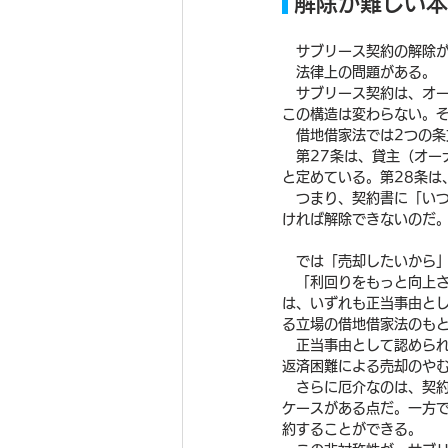
 解除が難しい
　サブリース契約の解除
　法律上の問題がある。
　サブリース契約は、オ
この構造は変わらない。
　借地借家法では2つの条
　第27条は、貸主（オー
と定めている。第28条
　つまり、契約書に「い
ければ解除できないのだ
　では「売却したいから
　「利回りをもっと向上
は、いずれも正当事由と
る立場の借地借家法のも
　正当事由として認めら
返済困難による売却のや
　さらに厄介なのは、契
ケースがある点だ。一方
約することができる。