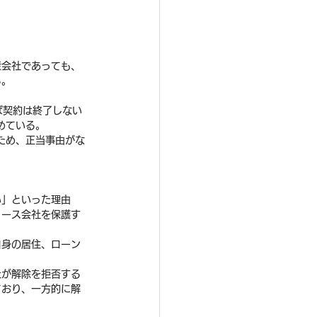
産会社であっても、
る。
ば契約は終了しない
めている。
ため、正当事由がな
い」といった理由
リース会社を保護す
自身の居住、ローン
社が解除を拒否する
ており、一方的に解