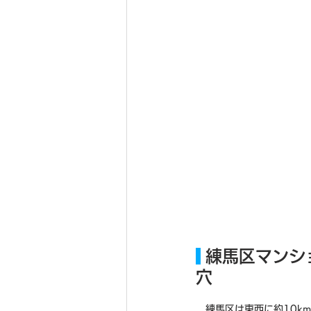
 練馬区マン
穴
　練馬区は東西に約10k