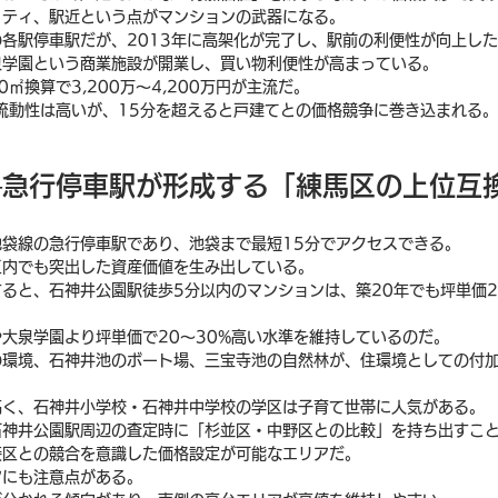
リティ、駅近という点がマンションの武器になる。
各駅停車駅だが、2013年に高架化が完了し、駅前の利便性が向上し
泉学園という商業施設が開業し、買い物利便性が高まっている。
㎡換算で3,200万〜4,200万円が主流だ。
流動性は高いが、15分を超えると戸建てとの価格競争に巻き込まれる。
──急行停車駅が形成する「練馬区の上位互
袋線の急行停車駅であり、池袋まで最短15分でアクセスできる。
区内でも突出した資産価値を生み出している。
ると、石神井公園駅徒歩5分以内のマンションは、築20年でも坪単価2
大泉学園より坪単価で20〜30%高い水準を維持しているのだ。
の環境、石神井池のボート場、三宝寺池の自然林が、住環境としての付
高く、石神井小学校・石神井中学校の学区は子育て世帯に人気がある。
石神井公園駅周辺の査定時に「杉並区・中野区との比較」を持ち出すこ
接区との競合を意識した価格設定が可能なエリアだ。
アにも注意点がある。