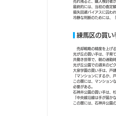
売れ残ると、購入検討者
最終的には、当初の査定
損失回避バイアスに囚わ
冷静な判断のためには、
 練馬区の買
　売却戦略の精度を上げ
光が丘の買い手は、子育
共働き世帯で、朝の通勤
光が丘公園での週末のピ
大泉学園の買い手は、戸
「マンションにするか、
この層には、マンション
必要がある。
石神井公園の買い手は、
「中央線沿線は手が届か
この層には、石神井公園