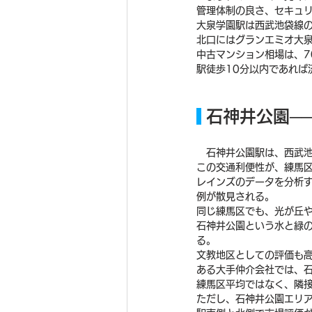
管理体制の良さ、セキュ
大泉学園駅は西武池袋線の
北口にはグランエミオ大
中古マンション相場は、70
駅徒歩10分以内であれば
 石神井公園
　石神井公園駅は、西武池
この交通利便性が、練馬
レインズのデータを分析す
例が散見される。
同じ練馬区でも、光が丘や
石神井公園という水と緑
る。
文教地区としての評価も
ある大手仲介会社では、
練馬区平均ではなく、隣
ただし、石神井公園エリ