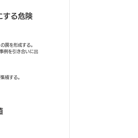
にする危険
この罠を形成する。
事例を引き合いに出
が集積する。
値