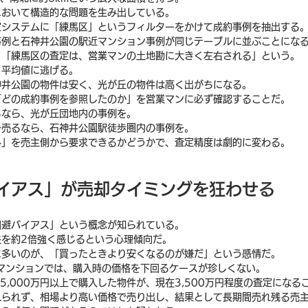
において構造的な問題を生み出している。
定システムに「練馬区」というフィルターをかけて成約事例を抽出する
事例と石神井公園の駅近マンション事例が同じテーブルに並ぶことにな
、「練馬区の査定は、営業マンの土地勘に大きく左右される」という。
、平均値に逃げる。
神井公園の物件は安く、光が丘の物件は高く出がちになる。
「どの成約事例を参照したのか」を営業マンに必ず確認することだ。
るなら、光が丘団地内の事例を。
を売るなら、石神井公園駅徒歩圏内の事例を。
み」を売主側から要求できるかどうかで、査定精度は劇的に変わる。
バイアス」が売却タイミングを狂わせる
回避バイアス」という概念が知られている。
失を約2倍強く感じるという心理傾向だ。
に多いのが、「買ったときより安くなるのが嫌だ」という感情だ。
マンションでは、購入時の価格を下回るケースが珍しくない。
5,000万円以上で購入した物件が、現在3,500万円程度の査定になる
れられず、相場より高い価格で売り出し、結果として長期間売れ残る売