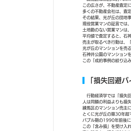
この広さが、不動産査定
多くの不動産会社は、査
その結果、光が丘の団地
現役営業マンの証言では
土地勘のない営業マンは
平均値で査定すると、石
売主が取るべき行動は、
光が丘のマンションを売
石神井公園のマンション
この「成約事例の絞り込
 「損失回避
　行動経済学では「損失
人は同額の利益よりも損
練馬区のマンション売主
とくに光が丘の築30年超
バブル期の1990年前後に
この「含み損」を受け入