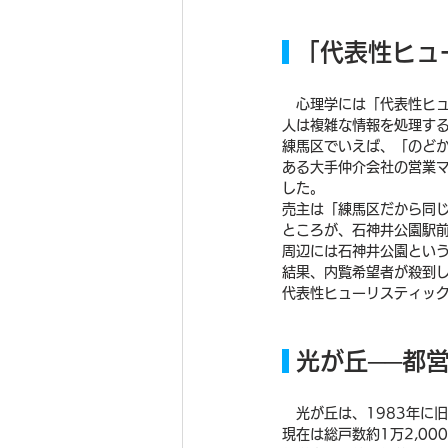
 「代表性ヒ
　心理学には「代表性ヒ
人は複雑な情報を処理す
練馬区でいえば、「のど
ある大手仲介会社の営業
した。
売主は「練馬区だから同じ
ところが、石神井公園駅前
周辺には石神井公園とい
結果、内覧希望者が殺到
代表性ヒューリスティッ
 光が丘──
　光が丘は、1983年に
現在は総戸数約1万2,0