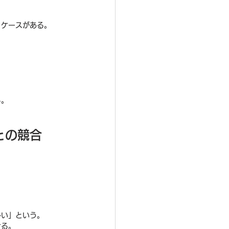
くケースがある。
る。
との競合
多い」という。
ける。