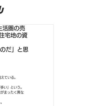
ル
生活圏の売
住宅地の資
ものだ」と思
抱えている。
が多い」という。
理がまったく異な
る。