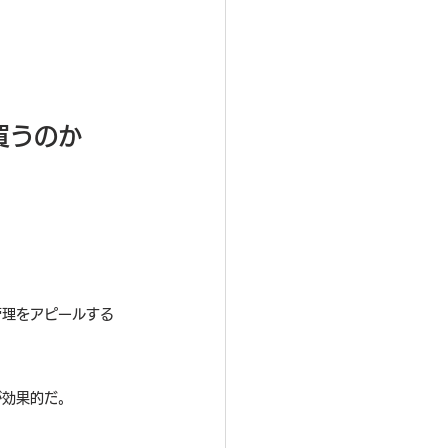
。
買うのか
管理をアピールする
。
が効果的だ。