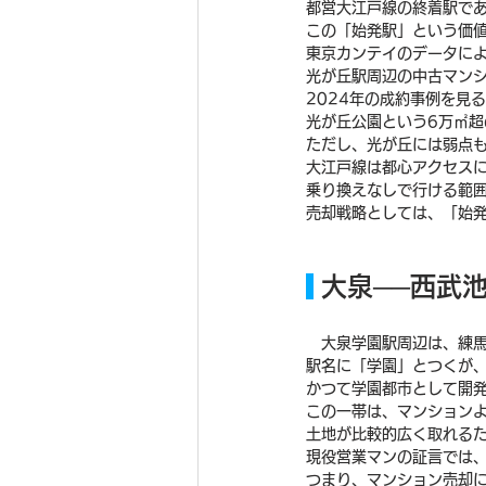
都営大江戸線の終着駅で
この「始発駅」という価
東京カンテイのデータによ
光が丘駅周辺の中古マンショ
2024年の成約事例を見
光が丘公園という6万㎡
ただし、光が丘には弱点
大江戸線は都心アクセスに
乗り換えなしで行ける範
売却戦略としては、「始
 大泉──西
　大泉学園駅周辺は、練
駅名に「学園」とつくが
かつて学園都市として開
この一帯は、マンション
土地が比較的広く取れるた
現役営業マンの証言では
つまり、マンション売却