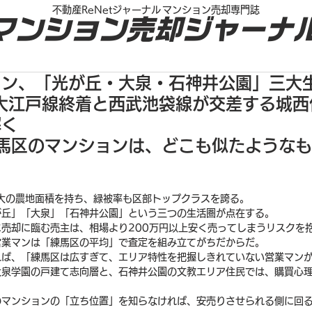
不動産ReNetジャーナル
マンション売却専門誌
マンション売却ジャーナ
ョン、「光が丘・大泉・石神井公園」三大
大江戸線終着と西武池袋線が交差する城西
解く
練馬区のマンションは、どこも似たような
大の農地面積を持ち、緑被率も区部トップクラスを誇る。
が丘」「大泉」「石神井公園」という三つの生活圏が点在する。
売却に臨む売主は、相場より200万円以上安く売ってしまうリスクを
営業マンは「練馬区の平均」で査定を組み立てがちだからだ。
れば、「練馬区は広すぎて、エリア特性を把握しきれていない営業マン
大泉学園の戸建て志向層と、石神井公園の文教エリア住民では、購買心
のマンションの「立ち位置」を知らなければ、安売りさせられる側に回