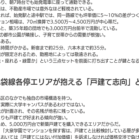
あり、朝7時台でも始発電車に座って通勤できる。
値は、不動産市場では意外なほど軽視されている。
れば、始発駅と途中駅では、同一路線でも坪単価に5〜10%の差がつ
ン相場は、70㎡換算で3,500万〜4,500万円が中心帯だ。
ると、築35年超の団地でも3,000万円台前半で流動している。
超の都市公園が隣接し、子育て世帯からの需要が根強い。
もある。
時間がかかる。新宿まで約25分、六本木まで約35分。
囲が限定されるため、勤務地によっては敬遠される。
発・座れる・緑豊か」という三点セットを前面に打ち出すことが鍵とな
武池袋線各停エリアが抱える「戸建て志向」
馬区のなかでも独自の市場構造を持つ。
、実際に大学キャンパスがあるわけではない。
発が計画され、その名残が地名に残っている。
よりも戸建てが好まれる傾向が強い。
め、5,000万円台で新築戸建てを購入できるエリアだからだ。
、「大泉学園でマンションを探す客は、戸建てと比較検討している層が
においては「戸建てにはない付加価値」を訴求しなければ価格交渉で負