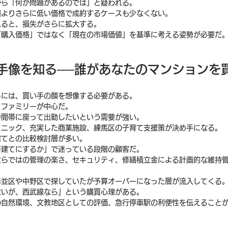
から「何か問題があるのでは」と疑われる。
額よりさらに低い価格で成約するケースも少なくない。
れると、損失がさらに拡大する。
「購入価格」ではなく「現在の市場価値」を基準に考える姿勢が必要だ
い手像を知る──誰があなたのマンションを
るには、買い手の顔を想像する必要がある。
てファミリーが中心だ。
時間帯に座って出勤したいという需要が強い。
クニック、充実した商業施設、練馬区の子育て支援策が決め手になる。
建てとの比較検討層が多い。
戸建てにするか」で迷っている段階の顧客だ。
ならではの管理の楽さ、セキュリティ、修繕積立金による計画的な維持
杉並区や中野区で探していたが予算オーバーになった層が流入してくる
ないが、西武線なら」という購買心理がある。
の自然環境、文教地区としての評価、急行停車駅の利便性を伝えること