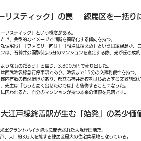
ューリスティック」の罠──練馬区を一括り
ューリスティック」という概念がある。
るとき、典型的なイメージで判断を簡略化する傾向を持つ。
かな住宅地」「ファミリー向け」「相場は控えめ」という固定観念が、
マンは、石神井公園駅徒歩5分のマンションを査定する際、光が丘の成約
ようなものだろう」と信じ、3,800万円で売り出した。
は西武池袋線急行停車駅であり、池袋まで15分の交通利便性を持つ。
う都内有数の自然環境があり、都立石神井高校をはじめとする文教施設
し、売主は「もっと高く出せたのでは」と後悔することになった。
クに囚われると、自分のマンションが持つ本来の価値を見落とす。
都営大江戸線終着駅が生む「始発」の希少価
旧米軍グラントハイツ跡地に開発された大規模団地だ。
00戸、人口約3万人を擁する練馬区最大の住宅集積地となっている。