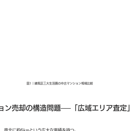
図1｜練馬区三大生活圏の中古マンション相場比較
ション売却の構造問題──「広域エリア査定
m、南北に約6kmという広大な面積を持つ。