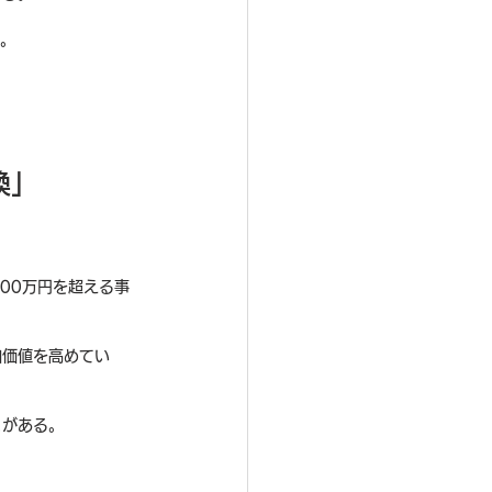
た。
換」
00万円を超える事
加価値を高めてい
とがある。