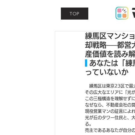
TOP
練馬区マンシ
却戦略──都営
産価値を読み
 あなたは「
っていないか
　練馬区は東京23区で最
その広大なエリアに「光
この三極構造を理解せずに
なぜなら、不動産会社の
現役営業マンの証言によ
光が丘のタワー住民と、
る。
売主であるあなたが自分