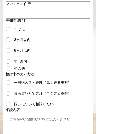
マンション住所
*
売却希望時期
すぐに
3ヶ月以内
6ヶ月以内
1年以内
その他
検討中の売却方法
一般購入者へ売却（高く売る重視）
業者買取りで売却（早く売る重視）
両方について相談したい
相談内容
*