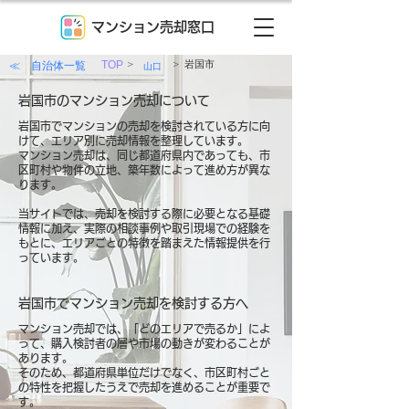
マンション売却窓口
>
>
≪ 自治体一覧
TOP
岩国市
山口
岩国市のマンション売却について
岩国市でマンションの売却を検討されている方に向
けて、エリア別に売却情報を整理しています。
マンション売却は、同じ都道府県内であっても、市
区町村や物件の立地、築年数によって進め方が異な
ります。
当サイトでは、売却を検討する際に必要となる基礎
情報に加え、実際の相談事例や取引現場での経験を
もとに、エリアごとの特徴を踏まえた情報提供を行
っています。
岩国市でマンション売却を検討する方へ
マンション売却では、「どのエリアで売るか」によ
って、購入検討者の層や市場の動きが変わることが
あります。
そのため、都道府県単位だけでなく、市区町村ごと
の特性を把握したうえで売却を進めることが重要で
す。