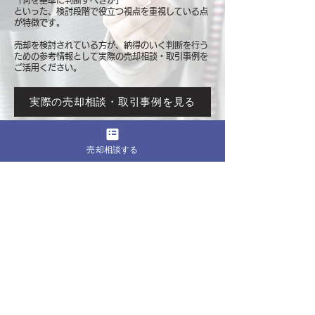
「何を基準に判断すべきか」
といった、検討段階で役立つ視点を重視している点
が特徴です。
売却を検討されている方が、納得のいく判断を行う
ための参考情報として
実際の売却相談・取引事例を
ご活用ください。
実際の売却相談・取引事例を見る
売却相談する
このページをシェア
売却したいマンションの都道府県
関東
東京
​神奈川
千葉
埼玉
茨城
栃木
群馬
北海道・東北