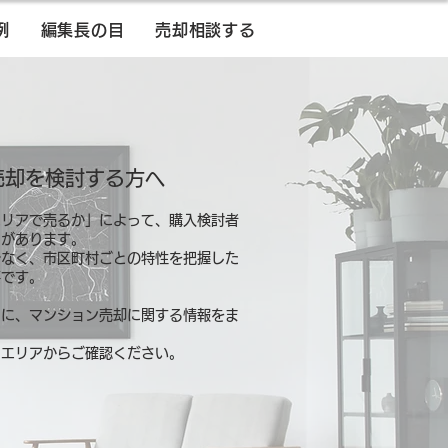
例
編集長の目
売却相談する
売却を検討する方へ
エリアで売るか」によって、購入検討者
とがあります。
でなく、市区町村ごとの特性を把握した
要です。
別に、マンション売却に関する情報をま
るエリアからご確認ください。