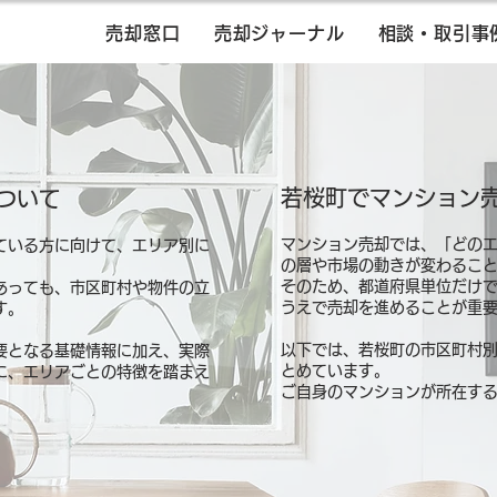
売却窓口
売却ジャーナル
相談・取引事
若桜町でマンション
ついて
マンション売却では、「どの
ている方に向けて、エリア別に
の層や市場の動きが変わるこ
そのため、都道府県単位だけ
あっても、市区町村や物件の立
うえで売却を進めることが重
す。
以下では、若桜町の市区町村
要となる基礎情報に加え、実際
とめています。
に、エリアごとの特徴を踏まえ
ご自身のマンションが所在す