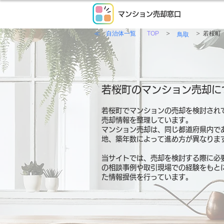
マンション売却窓口
≪ 自治体一覧
>
>
TOP
若桜町
鳥取
若桜町のマンション売却に
若桜町でマンションの売却を検討され
売却情報を整理しています。
マンション売却は、同じ都道府県内で
地、築年数によって進め方が異なりま
当サイトでは、売却を検討する際に必
の相談事例や取引現場での経験をもと
た情報提供を行っています。