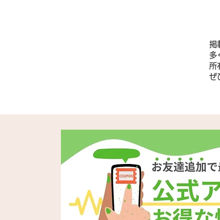
掲
多
所
​