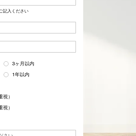
ご記入ください
3ヶ月以内
1年以内
重視）
重視）