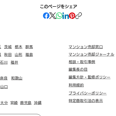
このページをシェア
玉
茨城
栃木
群馬
マンション売却窓口
マンション売却ジャーナル
城
秋田
山形
福島
相談・取引事例
石川
福井
編集長の目
編集方針・監修ポリシー
奈良
和歌山
利用規約
山口
プライバシーポリシー
特定商取引法の表示
大分
​宮崎
鹿児島
沖縄