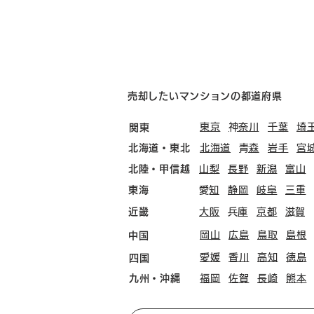
売却したいマンションの都道府県
東京
​神奈川
千葉
埼
関東
北海道・東北
北海道
​青森
岩手
宮
北陸・甲信越
山梨
長野
新潟
富山
東海
​愛知
静岡
岐阜
三重
近畿
大阪
​兵庫
京都
​滋賀
岡山
広島
鳥取
島根
中国
愛媛
香川
高知
徳島
四国
九州・沖縄
福岡
佐賀
長崎
熊本