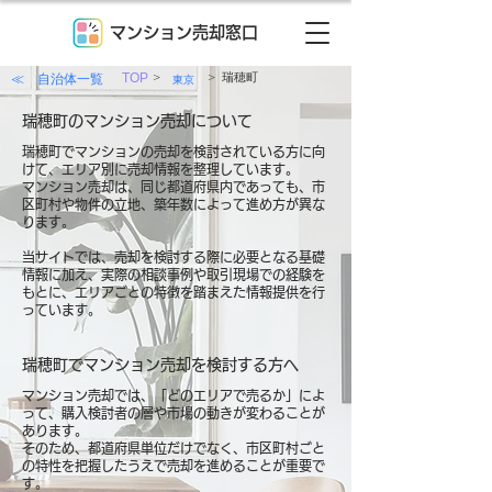
マンション売却窓口
>
>
≪ 自治体一覧
TOP
瑞穂町
東京
瑞穂町のマンション売却について
瑞穂町でマンションの売却を検討されている方に向
けて、エリア別に売却情報を整理しています。
マンション売却は、同じ都道府県内であっても、市
区町村や物件の立地、築年数によって進め方が異な
ります。
当サイトでは、売却を検討する際に必要となる基礎
情報に加え、実際の相談事例や取引現場での経験を
もとに、エリアごとの特徴を踏まえた情報提供を行
っています。
瑞穂町でマンション売却を検討する方へ
マンション売却では、「どのエリアで売るか」によ
って、購入検討者の層や市場の動きが変わることが
あります。
そのため、都道府県単位だけでなく、市区町村ごと
の特性を把握したうえで売却を進めることが重要で
す。