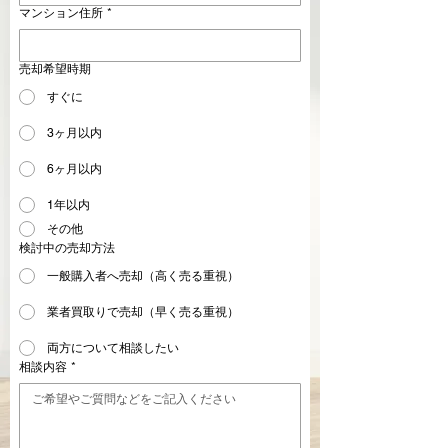
マンション住所
*
売却希望時期
すぐに
3ヶ月以内
6ヶ月以内
1年以内
その他
検討中の売却方法
一般購入者へ売却（高く売る重視）
業者買取りで売却（早く売る重視）
両方について相談したい
相談内容
*