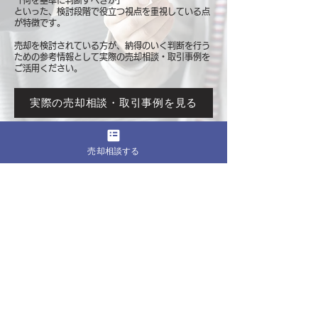
「何を基準に判断すべきか」
といった、検討段階で役立つ視点を重視している点
が特徴です。
売却を検討されている方が、納得のいく判断を行う
ための参考情報として
実際の売却相談・取引事例を
ご活用ください。
実際の売却相談・取引事例を見る
売却相談する
このページをシェア
売却したいマンションの都道府県
関東
東京
​神奈川
千葉
埼玉
茨城
栃木
群馬
北海道・東北