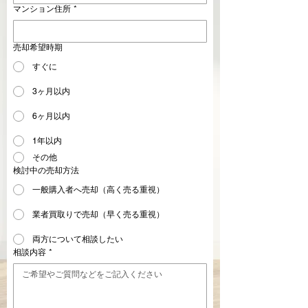
マンション住所
*
売却希望時期
すぐに
3ヶ月以内
6ヶ月以内
1年以内
その他
検討中の売却方法
一般購入者へ売却（高く売る重視）
業者買取りで売却（早く売る重視）
両方について相談したい
相談内容
*