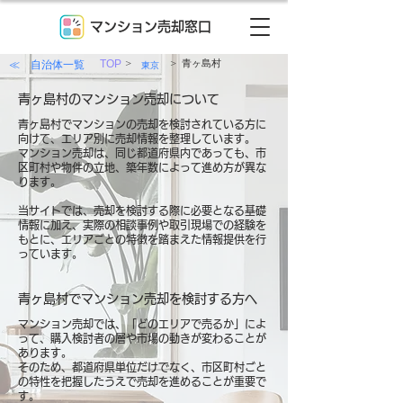
マンション売却窓口
>
>
≪ 自治体一覧
TOP
青ヶ島村
東京
青ヶ島村のマンション売却について
青ヶ島村でマンションの売却を検討されている方に
向けて、エリア別に売却情報を整理しています。
マンション売却は、同じ都道府県内であっても、市
区町村や物件の立地、築年数によって進め方が異な
ります。
当サイトでは、売却を検討する際に必要となる基礎
情報に加え、実際の相談事例や取引現場での経験を
もとに、エリアごとの特徴を踏まえた情報提供を行
っています。
青ヶ島村でマンション売却を検討する方へ
マンション売却では、「どのエリアで売るか」によ
って、購入検討者の層や市場の動きが変わることが
あります。
そのため、都道府県単位だけでなく、市区町村ごと
の特性を把握したうえで売却を進めることが重要で
す。