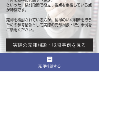
「何を基準に判断すべきか」
といった、検討段階で役立つ視点を重視している点
が特徴です。
売却を検討されている方が、納得のいく判断を行う
ための参考情報として
実際の売却相談・取引事例を
ご活用ください。
実際の売却相談・取引事例を見る
売却相談する
このページをシェア
売却したいマンションの都道府県
関東
東京
​神奈川
千葉
埼玉
茨城
栃木
群馬
北海道・東北