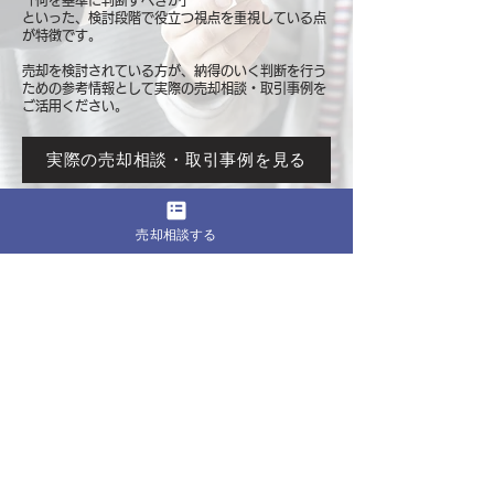
「何を基準に判断すべきか」
といった、検討段階で役立つ視点を重視している点
が特徴です。
売却を検討されている方が、納得のいく判断を行う
ための参考情報として
実際の売却相談・取引事例を
ご活用ください。
実際の売却相談・取引事例を見る
売却相談する
このページをシェア
売却したいマンションの都道府県
関東
東京
​神奈川
千葉
埼玉
茨城
栃木
群馬
北海道・東北