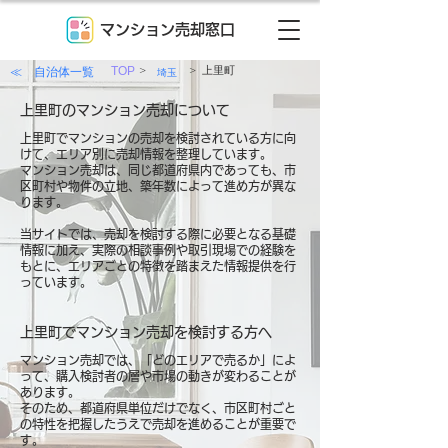
マンション売却窓口
>
>
≪ 自治体一覧
TOP
上里町
埼玉
上里町のマンション売却について
上里町でマンションの売却を検討されている方に向
けて、エリア別に売却情報を整理しています。
マンション売却は、同じ都道府県内であっても、市
区町村や物件の立地、築年数によって進め方が異な
ります。
当サイトでは、売却を検討する際に必要となる基礎
情報に加え、実際の相談事例や取引現場での経験を
もとに、エリアごとの特徴を踏まえた情報提供を行
っています。
上里町でマンション売却を検討する方へ
マンション売却では、「どのエリアで売るか」によ
って、購入検討者の層や市場の動きが変わることが
あります。
そのため、都道府県単位だけでなく、市区町村ごと
の特性を把握したうえで売却を進めることが重要で
す。