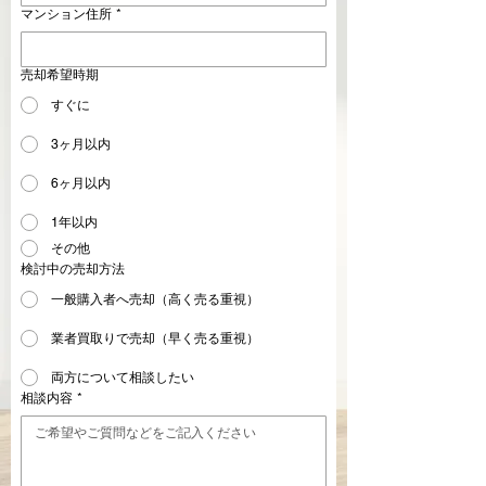
マンション住所
*
売却希望時期
すぐに
3ヶ月以内
6ヶ月以内
1年以内
その他
検討中の売却方法
一般購入者へ売却（高く売る重視）
業者買取りで売却（早く売る重視）
両方について相談したい
相談内容
*