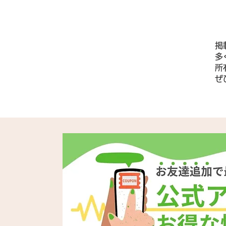
掲
多
所
​