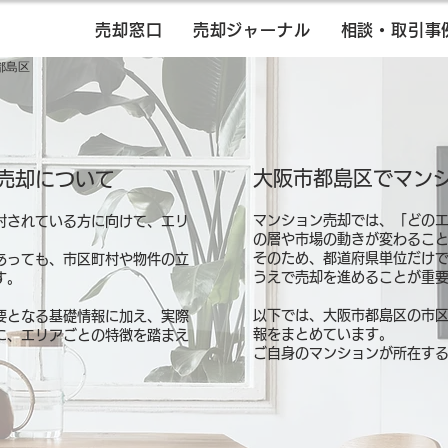
売却窓口
売却ジャーナル
相談・取引事
都島区
大阪市都島区でマン
売却について
マンション売却では、「どの
討されている方に向けて、エリ
の層や市場の動きが変わるこ
そのため、都道府県単位だけ
あっても、市区町村や物件の立
うえで売却を進めることが重
す。
以下では、大阪市都島区の市
要となる基礎情報に加え、実際
報をまとめています。
に、エリアごとの特徴を踏まえ
ご自身のマンションが所在す