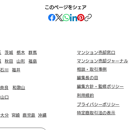
このページをシェア
玉
茨城
栃木
群馬
マンション売却窓口
マンション売却ジャーナル
城
秋田
山形
福島
相談・取引事例
石川
福井
編集長の目
編集方針・監修ポリシー
奈良
和歌山
利用規約
山口
プライバシーポリシー
特定商取引法の表示
大分
​宮崎
鹿児島
沖縄