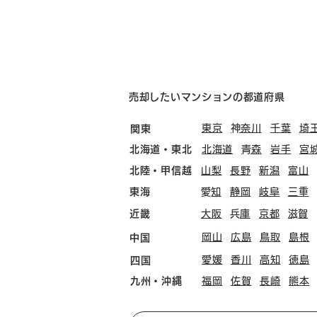
売却したいマンションの都道府県
東京
​神奈川
千葉
埼
関東
北海道・東北
北海道
​青森
岩手
宮
北陸・甲信越
山梨
長野
新潟
富山
東海
​愛知
静岡
岐阜
三重
近畿
大阪
​兵庫
京都
​滋賀
岡山
広島
鳥取
島根
中国
愛媛
香川
高知
徳島
四国
九州・沖縄
福岡
佐賀
長崎
熊本