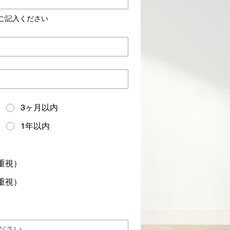
ご記入ください
3ヶ月以内
1年以内
重視）
重視）