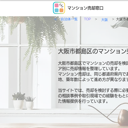
マンション売却窓口
≪ 自治体一覧
>
>
TOP
大阪市
大阪
大阪市都島区のマンション
大阪市都島区でマンションの売却を検
ア別に売却情報を整理しています。
マンション売却は、同じ都道府県内で
地、築年数によって進め方が異なりま
当サイトでは、売却を検討する際に必
の相談事例や取引現場での経験をもと
た情報提供を行っています。