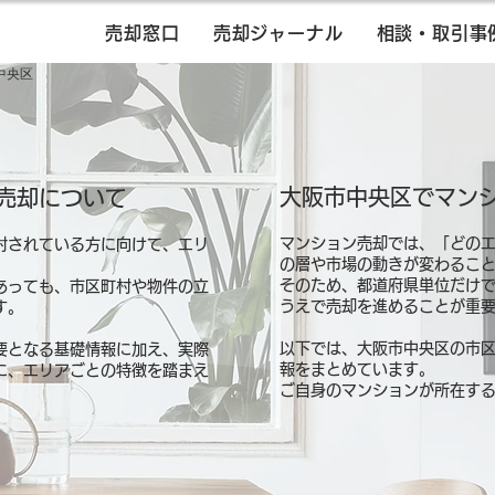
売却窓口
売却ジャーナル
相談・取引事
中央区
大阪市中央区でマン
売却について
マンション売却では、「どの
討されている方に向けて、エリ
の層や市場の動きが変わるこ
そのため、都道府県単位だけ
あっても、市区町村や物件の立
うえで売却を進めることが重
す。
以下では、大阪市中央区の市
要となる基礎情報に加え、実際
報をまとめています。
に、エリアごとの特徴を踏まえ
ご自身のマンションが所在す