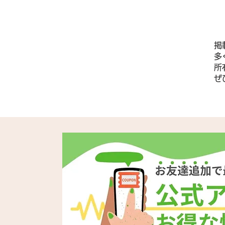
掲
多
所
​