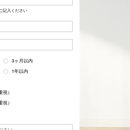
ご記入ください
3ヶ月以内
1年以内
重視）
重視）