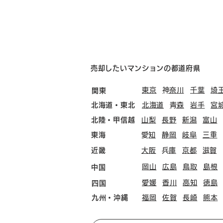
売却したいマンションの都道府県
東京
​神奈川
千葉
埼
関東
北海道・東北
北海道
​青森
岩手
宮
北陸・甲信越
山梨
長野
新潟
富山
東海
​愛知
静岡
岐阜
三重
近畿
大阪
​兵庫
京都
​滋賀
岡山
広島
鳥取
島根
中国
愛媛
香川
高知
徳島
四国
九州・沖縄
福岡
佐賀
長崎
熊本