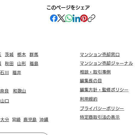
このページをシェア
玉
茨城
栃木
群馬
マンション売却窓口
マンション売却ジャーナル
城
秋田
山形
福島
相談・取引事例
石川
福井
編集長の目
編集方針・監修ポリシー
奈良
和歌山
利用規約
山口
プライバシーポリシー
特定商取引法の表示
大分
​宮崎
鹿児島
沖縄