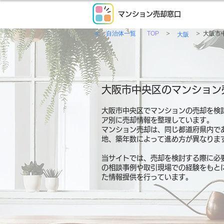
マンション売却窓口
≪ 自治体一覧
>
>
TOP
大阪市
大阪
大阪市中央区のマンション
大阪市中央区でマンションの売却を検
ア別に売却情報を整理しています。
マンション売却は、同じ都道府県内で
地、築年数によって進め方が異なりま
当サイトでは、売却を検討する際に必
の相談事例や取引現場での経験をもと
た情報提供を行っています。