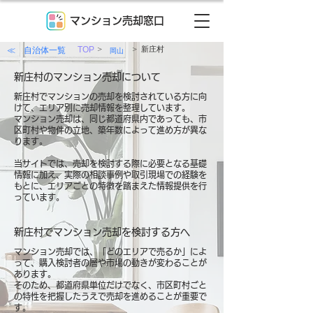
マンション売却窓口
>
>
≪ 自治体一覧
TOP
新庄村
岡山
新庄村のマンション売却について
新庄村でマンションの売却を検討されている方に向
けて、エリア別に売却情報を整理しています。
マンション売却は、同じ都道府県内であっても、市
区町村や物件の立地、築年数によって進め方が異な
ります。
当サイトでは、売却を検討する際に必要となる基礎
情報に加え、実際の相談事例や取引現場での経験を
もとに、エリアごとの特徴を踏まえた情報提供を行
っています。
新庄村でマンション売却を検討する方へ
マンション売却では、「どのエリアで売るか」によ
って、購入検討者の層や市場の動きが変わることが
あります。
そのため、都道府県単位だけでなく、市区町村ごと
の特性を把握したうえで売却を進めることが重要で
す。