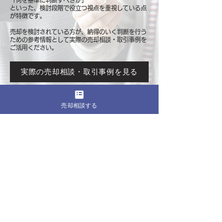
「何を基準に判断すべきか」
といった、検討段階で役立つ視点を重視している点
が特徴です。
売却を検討されている方が、納得のいく判断を行う
ための参考情報として
実際の売却相談・取引事例を
ご活用ください。
実際の売却相談・取引事例を見る
売却相談する
このページをシェア
売却したいマンションの都道府県
関東
東京
​神奈川
千葉
埼玉
茨城
栃木
群馬
北海道・東北