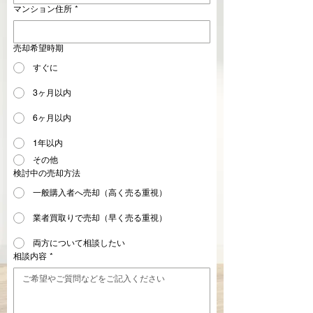
マンション住所
*
売却希望時期
すぐに
3ヶ月以内
6ヶ月以内
1年以内
その他
検討中の売却方法
一般購入者へ売却（高く売る重視）
業者買取りで売却（早く売る重視）
両方について相談したい
相談内容
*