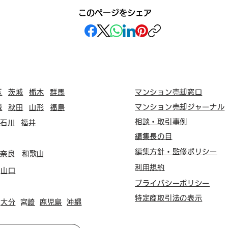
このページをシェア
玉
茨城
栃木
群馬
マンション売却窓口
マンション売却ジャーナル
城
秋田
山形
福島
相談・取引事例
石川
福井
編集長の目
編集方針・監修ポリシー
奈良
和歌山
利用規約
山口
プライバシーポリシー
特定商取引法の表示
大分
​宮崎
鹿児島
沖縄