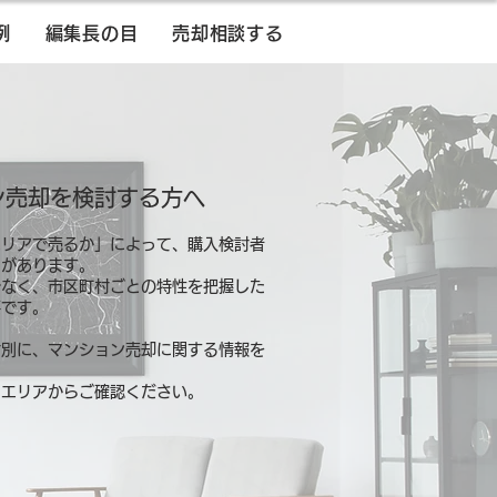
例
編集長の目
売却相談する
ン売却を検討する方へ
エリアで売るか」によって、購入検討者
とがあります。
でなく、市区町村ごとの特性を把握した
要です。
村別に、マンション売却に関する情報を
るエリアからご確認ください。