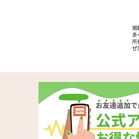
掲
多
所
​