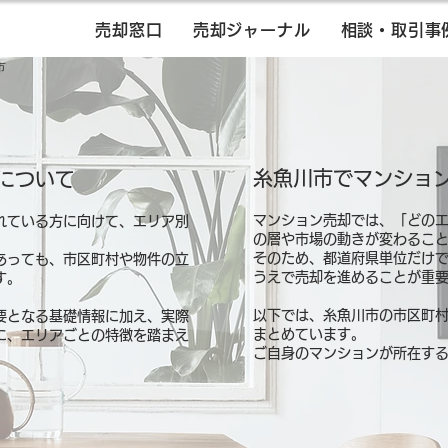
売却窓口
売却ジャーナル
相談・取引事
市
糸魚川市でマンショ
について
マンション売却では、「どの
れている方に向けて、エリア別
の層や市場の動きが変わるこ
そのため、都道府県単位だけ
あっても、市区町村や物件の立
うえで売却を進めることが重
す。
以下では、糸魚川市の市区町
要となる基礎情報に加え、実際
まとめています。
に、エリアごとの特徴を踏まえ
ご自身のマンションが所在す