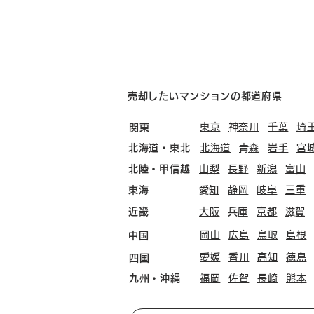
売却したいマンションの都道府県
東京
​神奈川
千葉
埼
関東
北海道・東北
北海道
​青森
岩手
宮
北陸・甲信越
山梨
長野
新潟
富山
東海
​愛知
静岡
岐阜
三重
近畿
大阪
​兵庫
京都
​滋賀
岡山
広島
鳥取
島根
中国
愛媛
香川
高知
徳島
四国
九州・沖縄
福岡
佐賀
長崎
熊本