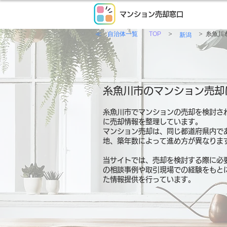
マンション売却窓口
≪ 自治体一覧
>
>
TOP
糸魚川
新潟
糸魚川市のマンション売却
糸魚川市でマンションの売却を検討さ
に売却情報を整理しています。
マンション売却は、同じ都道府県内で
地、築年数によって進め方が異なりま
当サイトでは、売却を検討する際に必
の相談事例や取引現場での経験をもと
た情報提供を行っています。