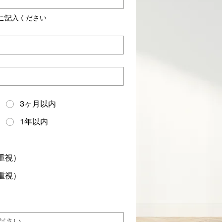
ご記入ください
3ヶ月以内
1年以内
重視）
重視）