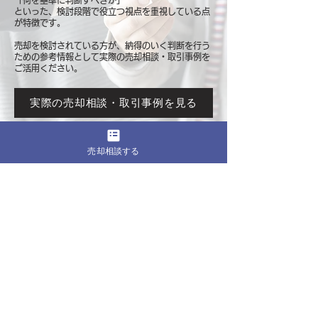
「何を基準に判断すべきか」
といった、検討段階で役立つ視点を重視している点
が特徴です。
売却を検討されている方が、納得のいく判断を行う
ための参考情報として
実際の売却相談・取引事例を
ご活用ください。
実際の売却相談・取引事例を見る
売却相談する
このページをシェア
売却したいマンションの都道府県
関東
東京
​神奈川
千葉
埼玉
茨城
栃木
群馬
北海道・東北