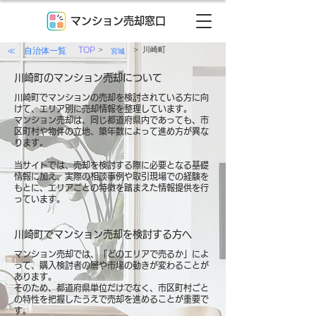
マンション売却窓口
>
>
≪ 自治体一覧
TOP
川崎町
宮城
川崎町のマンション売却について
川崎町でマンションの売却を検討されている方に向
けて、エリア別に売却情報を整理しています。
マンション売却は、同じ都道府県内であっても、市
区町村や物件の立地、築年数によって進め方が異な
ります。
当サイトでは、売却を検討する際に必要となる基礎
情報に加え、実際の相談事例や取引現場での経験を
もとに、エリアごとの特徴を踏まえた情報提供を行
っています。
川崎町でマンション売却を検討する方へ
マンション売却では、「どのエリアで売るか」によ
って、購入検討者の層や市場の動きが変わることが
あります。
そのため、都道府県単位だけでなく、市区町村ごと
の特性を把握したうえで売却を進めることが重要で
す。