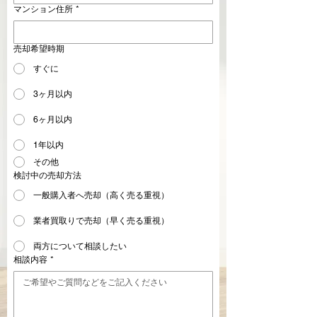
マンション住所
*
売却希望時期
すぐに
3ヶ月以内
6ヶ月以内
1年以内
その他
検討中の売却方法
一般購入者へ売却（高く売る重視）
業者買取りで売却（早く売る重視）
両方について相談したい
相談内容
*