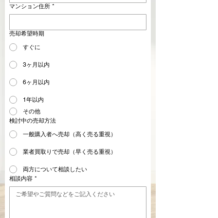
マンション住所
*
売却希望時期
すぐに
3ヶ月以内
6ヶ月以内
1年以内
その他
検討中の売却方法
一般購入者へ売却（高く売る重視）
業者買取りで売却（早く売る重視）
両方について相談したい
相談内容
*