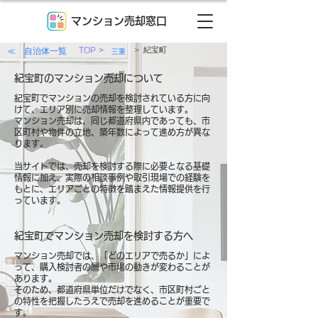
マンション売却窓口
>
>
≪ 自治体一覧
TOP
紀宝町
三重
紀宝町のマンション売却について
紀宝町でマンションの売却を検討されている方に向
けて、エリア別に売却情報を整理しています。
マンション売却は、同じ都道府県内であっても、市
区町村や物件の立地、築年数によって進め方が異な
ります。
当サイトでは、売却を検討する際に必要となる基礎
情報に加え、実際の相談事例や取引現場での経験を
もとに、エリアごとの特徴を踏まえた情報提供を行
っています。
紀宝町でマンション売却を検討する方へ
マンション売却では、「どのエリアで売るか」によ
って、購入検討者の層や市場の動きが変わることが
あります。
そのため、都道府県単位だけでなく、市区町村ごと
の特性を把握したうえで売却を進めることが重要で
す。