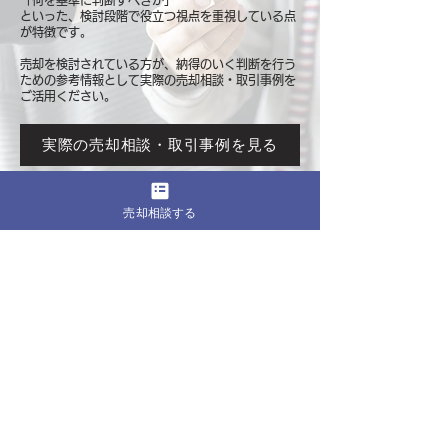
「何を基準に判断すべきか」
といった、検討段階で役立つ視点を重視している点
が特徴です。
売却を検討されている方が、納得のいく判断を行う
ための参考情報として
実際の売却相談・取引事例を
ご活用ください。
実際の売却相談・取引事例を見る
売却相談する
このページをシェア
売却したいマンションの都道府県
関東
東京
​神奈川
千葉
埼玉
茨城
栃木
群馬
北海道・東北