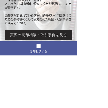
「何を基準に判断すべきか」
といった、検討段階で役立つ視点を重視している点
が特徴です。
売却を検討されている方が、納得のいく判断を行う
ための参考情報として
実際の売却相談・取引事例を
ご活用ください。
実際の売却相談・取引事例を見る
売却相談する
このページをシェア
売却したいマンションの都道府県
関東
東京
​神奈川
千葉
埼玉
茨城
栃木
群馬
北海道・東北