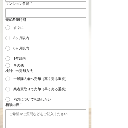
マンション住所
*
売却希望時期
すぐに
3ヶ月以内
6ヶ月以内
1年以内
その他
検討中の売却方法
一般購入者へ売却（高く売る重視）
業者買取りで売却（早く売る重視）
両方について相談したい
相談内容
*