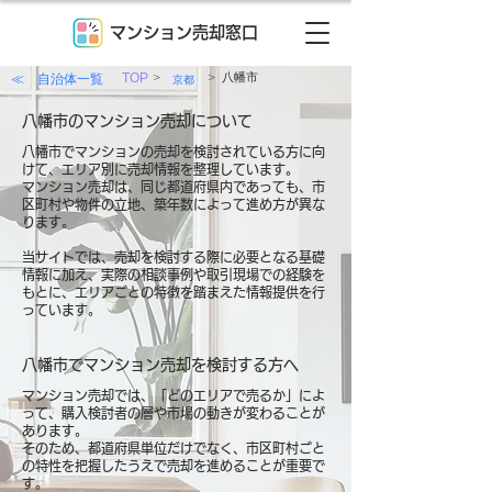
マンション売却窓口
>
>
≪ 自治体一覧
TOP
八幡市
京都
八幡市のマンション売却について
八幡市でマンションの売却を検討されている方に向
けて、エリア別に売却情報を整理しています。
マンション売却は、同じ都道府県内であっても、市
区町村や物件の立地、築年数によって進め方が異な
ります。
当サイトでは、売却を検討する際に必要となる基礎
情報に加え、実際の相談事例や取引現場での経験を
もとに、エリアごとの特徴を踏まえた情報提供を行
っています。
八幡市でマンション売却を検討する方へ
マンション売却では、「どのエリアで売るか」によ
って、購入検討者の層や市場の動きが変わることが
あります。
そのため、都道府県単位だけでなく、市区町村ごと
の特性を把握したうえで売却を進めることが重要で
す。