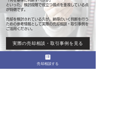
「何を基準に判断すべきか」
といった、検討段階で役立つ視点を重視している点
が特徴です。
売却を検討されている方が、納得のいく判断を行う
ための参考情報として
実際の売却相談・取引事例を
ご活用ください。
実際の売却相談・取引事例を見る
売却相談する
このページをシェア
売却したいマンションの都道府県
関東
東京
​神奈川
千葉
埼玉
茨城
栃木
群馬
北海道・東北