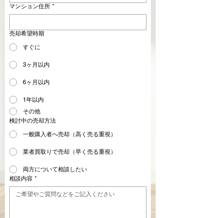
マンション住所
*
売却希望時期
すぐに
3ヶ月以内
6ヶ月以内
1年以内
その他
検討中の売却方法
一般購入者へ売却（高く売る重視）
業者買取りで売却（早く売る重視）
両方について相談したい
相談内容
*