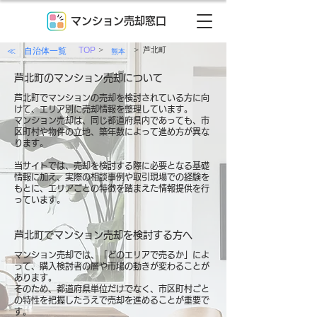
マンション売却窓口
>
>
≪ 自治体一覧
TOP
芦北町
熊本
芦北町のマンション売却について
芦北町でマンションの売却を検討されている方に向
けて、エリア別に売却情報を整理しています。
マンション売却は、同じ都道府県内であっても、市
区町村や物件の立地、築年数によって進め方が異な
ります。
当サイトでは、売却を検討する際に必要となる基礎
情報に加え、実際の相談事例や取引現場での経験を
もとに、エリアごとの特徴を踏まえた情報提供を行
っています。
芦北町でマンション売却を検討する方へ
マンション売却では、「どのエリアで売るか」によ
って、購入検討者の層や市場の動きが変わることが
あります。
そのため、都道府県単位だけでなく、市区町村ごと
の特性を把握したうえで売却を進めることが重要で
す。