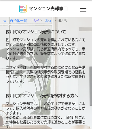
マンション売却窓口
>
>
≪ 自治体一覧
TOP
佐川町
高知
佐川町のマンション売却について
佐川町でマンションの売却を検討されている方に向
けて、エリア別に売却情報を整理しています。
マンション売却は、同じ都道府県内であっても、市
区町村や物件の立地、築年数によって進め方が異な
ります。
当サイトでは、売却を検討する際に必要となる基礎
情報に加え、実際の相談事例や取引現場での経験を
もとに、エリアごとの特徴を踏まえた情報提供を行
っています。
佐川町でマンション売却を検討する方へ
マンション売却では、「どのエリアで売るか」によ
って、購入検討者の層や市場の動きが変わることが
あります。
そのため、都道府県単位だけでなく、市区町村ごと
の特性を把握したうえで売却を進めることが重要で
す。