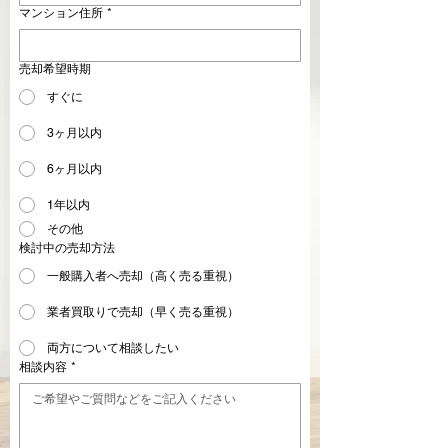
マンション住所
*
売却希望時期
すぐに
3ヶ月以内
6ヶ月以内
1年以内
その他
検討中の売却方法
一般購入者へ売却（高く売る重視）
業者買取りで売却（早く売る重視）
両方について相談したい
相談内容
*