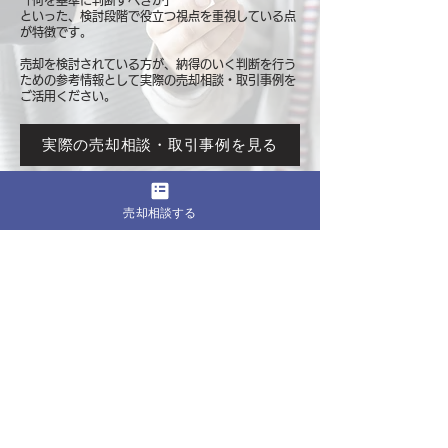
「何を基準に判断すべきか」
といった、検討段階で役立つ視点を重視している点
が特徴です。
売却を検討されている方が、納得のいく判断を行う
ための参考情報として
実際の売却相談・取引事例を
ご活用ください。
実際の売却相談・取引事例を見る
売却相談する
このページをシェア
売却したいマンションの都道府県
関東
東京
​神奈川
千葉
埼玉
茨城
栃木
群馬
北海道・東北