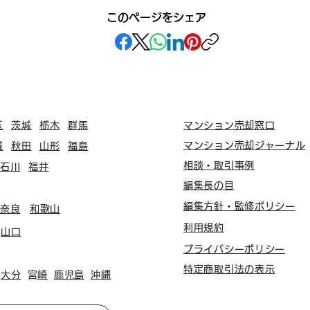
このページをシェア
玉
茨城
栃木
群馬
マンション売却窓口
マンション売却ジャーナル
城
秋田
山形
福島
相談・取引事例
石川
福井
編集長の目
編集方針・監修ポリシー
奈良
和歌山
利用規約
山口
プライバシーポリシー
特定商取引法の表示
大分
​宮崎
鹿児島
沖縄