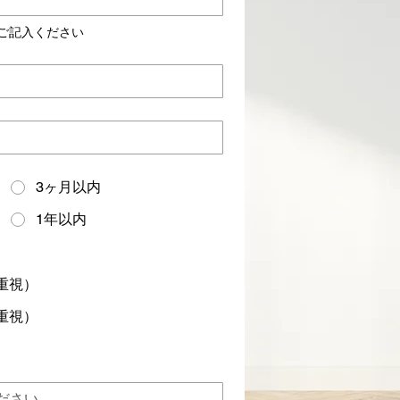
ご記入ください
3ヶ月以内
1年以内
重視）
重視）