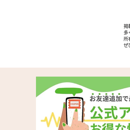
掲
多
所
​