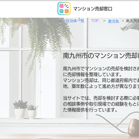
マンション売却窓口
≪ 自治体一覧
>
>
TOP
南九州
鹿児島
南九州市のマンション売却
南九州市でマンションの売却を検討さ
に売却情報を整理しています。
マンション売却は、同じ都道府県内で
地、築年数によって進め方が異なりま
当サイトでは、売却を検討する際に必
の相談事例や取引現場での経験をもと
た情報提供を行っています。