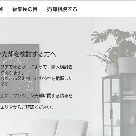
例
編集長の目
売却相談する
ン売却を検討する方へ
エリアで売るか」によって、購入検討者
とがあります。
でなく、市区町村ごとの特性を把握した
要です。
村別に、マンション売却に関する情報を
るエリアからご確認ください。