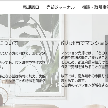
売却窓口
売却ジャーナル
相談・取引事
市
南九州市でマンショ
について
マンション売却では、「どの
れている方に向けて、エリア別
の層や市場の動きが変わるこ
そのため、都道府県単位だけ
あっても、市区町村や物件の立
うえで売却を進めることが重
す。
以下では、南九州市の市区町
要となる基礎情報に加え、実際
まとめています。
に、エリアごとの特徴を踏まえ
ご自身のマンションが所在す