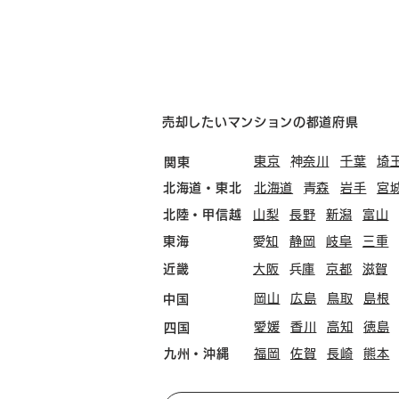
売却したいマンションの都道府県
東京
​神奈川
千葉
埼
関東
北海道・東北
北海道
​青森
岩手
宮
北陸・甲信越
山梨
長野
新潟
富山
東海
​愛知
静岡
岐阜
三重
近畿
大阪
​兵庫
京都
​滋賀
岡山
広島
鳥取
島根
中国
愛媛
香川
高知
徳島
四国
九州・沖縄
福岡
佐賀
長崎
熊本